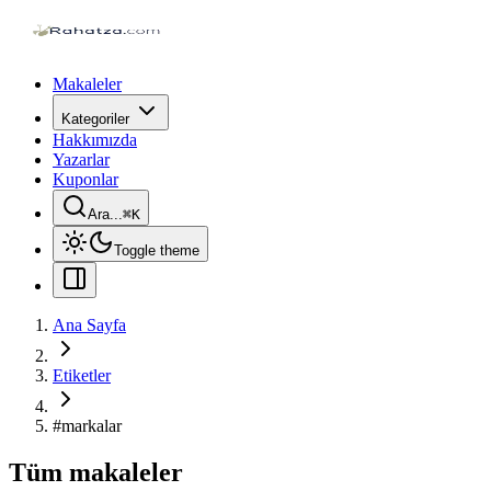
Makaleler
Kategoriler
Hakkımızda
Yazarlar
Kuponlar
Ara...
⌘
K
Toggle theme
Ana Sayfa
Etiketler
#
markalar
Tüm makaleler