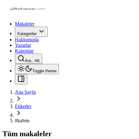
Makaleler
Kategoriler
Hakkımızda
Yazarlar
Kuponlar
Ara...
⌘
K
Toggle theme
Ana Sayfa
Etiketler
#
kafein
Tüm makaleler