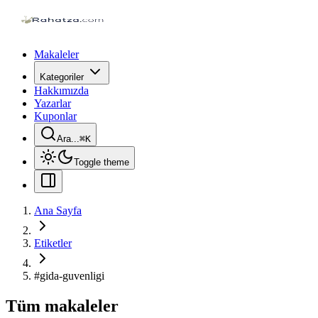
Makaleler
Kategoriler
Hakkımızda
Yazarlar
Kuponlar
Ara...
⌘
K
Toggle theme
Ana Sayfa
Etiketler
#
gida-guvenligi
Tüm makaleler