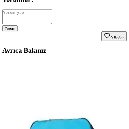
Yorum
0
Beğen
Ayrıca Bakınız
Stanley Termoslar: Teknoloji ve Dayanıklılık ile Öne
Çıkan Termos Seçenekleri
Stanley termoslar, gelişmiş teknolojileri ve dayanıklılığıyla öne
çıkarak uzun süre sıcak veya soğuk tutma özellikleriyle kullanıcı
memnuniyetini artırıyor.
Stanley ve Karaca Termos Bardaklar Arasındaki
Farklar ve En İyi Seçenekler
Stanley ve Karaca termos bardaklar, dayanıklılık ve estetik açısından