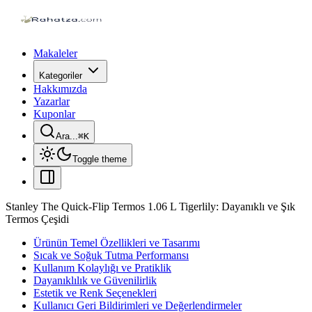
Makaleler
Kategoriler
Hakkımızda
Yazarlar
Kuponlar
Ara...
⌘
K
Toggle theme
Stanley The Quick-Flip Termos 1.06 L Tigerlily: Dayanıklı ve Şık
Termos Çeşidi
Ürünün Temel Özellikleri ve Tasarımı
Sıcak ve Soğuk Tutma Performansı
Kullanım Kolaylığı ve Pratiklik
Dayanıklılık ve Güvenilirlik
Estetik ve Renk Seçenekleri
Kullanıcı Geri Bildirimleri ve Değerlendirmeler