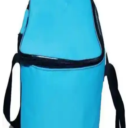
farklı özellikler sunar. Hangi modelin ihtiyaçlarınıza uygun
olduğunu öğrenin.
Gelişmiş Termal Çantalar Karşılaştırması:
GBMOTİON 25 Litre ve Thermobag Piknik
Çantası
İki popüler termal çanta modeli GBMOTİON 25 Litre ve
Thermobag arasındaki farklar, yalıtım performansı, hacim ve taşıma
kolaylığı gibi kriterlerle detaylı karşılaştırma yapıyoruz.
Suyu Sıcak Tutan Termoslar: Günümüz Pratik
Kullanım ve Özellikleri
Günümüzde sıcak içecekleri uzun süre muhafaza eden termoslar,
dayanıklı malzemeleri ve gelişmiş izolasyon teknolojileriyle hareket
halinde olanlar ve dış mekan aktiviteleri için idealdir.
Termal Çanta Karşılaştırması: Cadde Outlet 40
Litre ve Dys Case Yemek Çantası
İki farklı termal taşıma çantasını detaylı karşılaştırıyoruz. Kapasite,
yalıtım süresi ve kullanım alanları gibi kriterlerle performanslarını