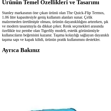
Ürünün Temel Özellikleri ve Tasarımı
Stanley markasının öne çıkan ürünü olan The Quick-Flip Termos,
1.06 litre kapasitesiyle geniş kullanım alanları sunar. Çelik
malzemeden üretilmiştir olması, ürünün dayanıklılığını artırırken, şık
ve modern tasarımıyla da dikkat çeker. Renk seçenekleri arasında
özellikle toz pembe olan Tigerlily modeli, estetik görünümüyle
kullanıcıların beğenisini kazanır. Taşıma kolaylığı sağlayan dayanıklı
taşıma sapı ve kapak kilidi, ürünün pratik kullanımını destekler.
Ayrıca Bakınız
Stanley Termoslar: Teknoloji ve Dayanıklılık ile Öne
Çıkan Termos Seçenekleri
Stanley termoslar, gelişmiş teknolojileri ve dayanıklılığıyla öne
çıkarak uzun süre sıcak veya soğuk tutma özellikleriyle kullanıcı
memnuniyetini artırıyor.
Stanley ve Karaca Termos Bardaklar Arasındaki
Farklar ve En İyi Seçenekler