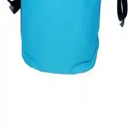
yalıtım süresi ve kullanım alanları gibi kriterlerle performanslarını
analiz ediyoruz.
Termal Çanta Karşılaştırması: Piknik ve Sıcak
Soğuk Yalıtımlı Çantalar Analizi
İki popüler termal çanta modeli detaylı karşılaştırmasıyla malzeme,
termal performans ve dayanıklılık özellikleri değerlendirilerek en
uygun seçeneği belirlemenize yardımcı olur.
Starbucks 355 ml Termosları: Günlük ve Seyahat
Kullanımı İçin Pratik ve Şık Tasarım
Starbucks 355 ml termosları, dayanıklı, şık ve sızdırmaz yapısıyla
günlük kullanım ve seyahatlerde içecekleri uzun süre sıcak veya
soğuk tutar, pratik ve estetik bir tercih sunar.
Termo Termal Çanta Karşılaştırması: Cadde Outlet
ve NS Reliable Modelleri Analizi
İki farklı termo çanta modeli, kapasite, izolasyon süresi ve
dayanıklılık açısından karşılaştırıldı. Kullanıcı yorumlarıyla
desteklenen detaylar, seçim yapmanıza yardımcı oluyor.