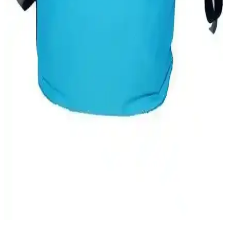
analiz ediyoruz.
Termal Çanta Karşılaştırması: Piknik ve Sıcak
Soğuk Yalıtımlı Çantalar Analizi
İki popüler termal çanta modeli detaylı karşılaştırmasıyla malzeme,
termal performans ve dayanıklılık özellikleri değerlendirilerek en
uygun seçeneği belirlemenize yardımcı olur.
Starbucks 355 ml Termosları: Günlük ve Seyahat
Kullanımı İçin Pratik ve Şık Tasarım
Starbucks 355 ml termosları, dayanıklı, şık ve sızdırmaz yapısıyla
günlük kullanım ve seyahatlerde içecekleri uzun süre sıcak veya
soğuk tutar, pratik ve estetik bir tercih sunar.
Termo Termal Çanta Karşılaştırması: Cadde Outlet
ve NS Reliable Modelleri Analizi
İki farklı termo çanta modeli, kapasite, izolasyon süresi ve
dayanıklılık açısından karşılaştırıldı. Kullanıcı yorumlarıyla
desteklenen detaylar, seçim yapmanıza yardımcı oluyor.