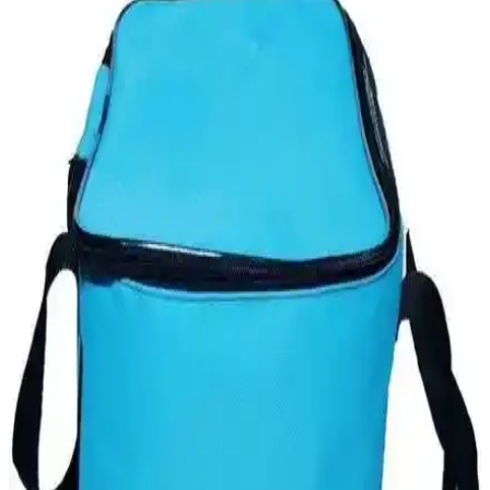
Stanley ve Karaca termos bardaklar, dayanıklılık ve estetik açısından
farklı özellikler sunar. Hangi modelin ihtiyaçlarınıza uygun
olduğunu öğrenin.
Gelişmiş Termal Çantalar Karşılaştırması:
GBMOTİON 25 Litre ve Thermobag Piknik
Çantası
İki popüler termal çanta modeli GBMOTİON 25 Litre ve
Thermobag arasındaki farklar, yalıtım performansı, hacim ve taşıma
kolaylığı gibi kriterlerle detaylı karşılaştırma yapıyoruz.
Suyu Sıcak Tutan Termoslar: Günümüz Pratik
Kullanım ve Özellikleri
Günümüzde sıcak içecekleri uzun süre muhafaza eden termoslar,
dayanıklı malzemeleri ve gelişmiş izolasyon teknolojileriyle hareket
halinde olanlar ve dış mekan aktiviteleri için idealdir.
Termal Çanta Karşılaştırması: Cadde Outlet 40
Litre ve Dys Case Yemek Çantası
İki farklı termal taşıma çantasını detaylı karşılaştırıyoruz. Kapasite,