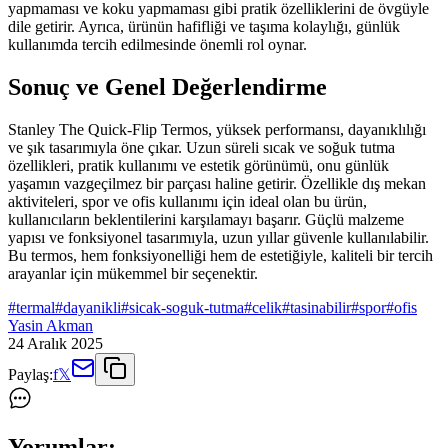
yapmaması ve koku yapmaması gibi pratik özelliklerini de övgüyle
dile getirir. Ayrıca, ürünün hafifliği ve taşıma kolaylığı, günlük
kullanımda tercih edilmesinde önemli rol oynar.
Sonuç ve Genel Değerlendirme
Stanley The Quick-Flip Termos, yüksek performansı, dayanıklılığı
ve şık tasarımıyla öne çıkar. Uzun süreli sıcak ve soğuk tutma
özellikleri, pratik kullanımı ve estetik görünümü, onu günlük
yaşamın vazgeçilmez bir parçası haline getirir. Özellikle dış mekan
aktiviteleri, spor ve ofis kullanımı için ideal olan bu ürün,
kullanıcıların beklentilerini karşılamayı başarır. Güçlü malzeme
yapısı ve fonksiyonel tasarımıyla, uzun yıllar güvenle kullanılabilir.
Bu termos, hem fonksiyonelliği hem de estetiğiyle, kaliteli bir tercih
arayanlar için mükemmel bir seçenektir.
#
termal
#
dayanikli
#
sicak-soguk-tutma
#
celik
#
tasinabilir
#
spor
#
ofis
Yasin Akman
24 Aralık 2025
Paylaş:
f
𝕏
Yorumlar: