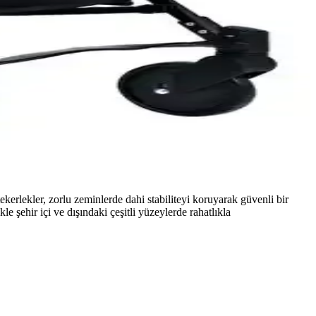
lere pratiklik sağlar.
nız için kapsamlı analiz sunuyoruz.
 analizi. Doğru seçimi yapmanız için önemli bilgiler içerir.
erlekler, zorlu zeminlerde dahi stabiliteyi koruyarak güvenli bir
le şehir içi ve dışındaki çeşitli yüzeylerde rahatlıkla