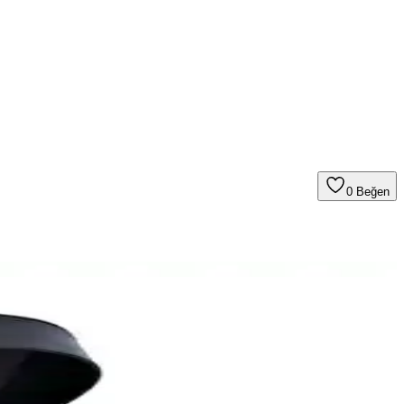
0
Beğen
rlerle detaylı karşılaştırıyoruz.
ihtiyaçlara uygun seçenekler sunar.