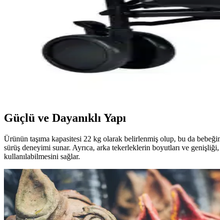
Baby Home 950 Tayla, 6 fonksiyonlu, ergonomik ve güvenli bebek araba
Bebek Arabası Karşılaştırması: 4 Baby Olympus Gol
İki popüler bebek arabası modelini detaylı karşılaştırıyoruz. Kullanıcı
Bebek Arabası Karşılaştırması: Baby Home 107 Clar
İki popüler bebek arabası modeli olan Baby Home 107 Clark ve Yoyko Wo
Güçlü ve Dayanıklı Yapı
Ürünün taşıma kapasitesi 22 kg olarak belirlenmiş olup, bu da bebeğin
sürüş deneyimi sunar. Ayrıca, arka tekerleklerin boyutları ve genişliği, 
kullanılabilmesini sağlar.