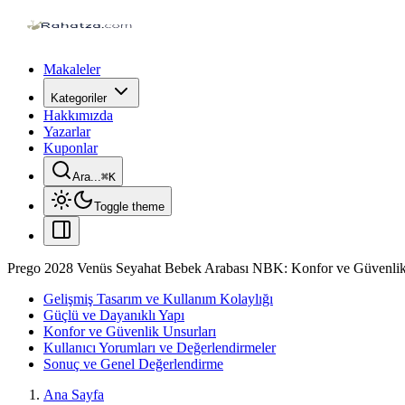
Makaleler
Kategoriler
Hakkımızda
Yazarlar
Kuponlar
Ara...
⌘
K
Toggle theme
Prego 2028 Venüs Seyahat Bebek Arabası NBK: Konfor ve Güvenlik 
Gelişmiş Tasarım ve Kullanım Kolaylığı
Güçlü ve Dayanıklı Yapı
Konfor ve Güvenlik Unsurları
Kullanıcı Yorumları ve Değerlendirmeler
Sonuç ve Genel Değerlendirme
Ana Sayfa