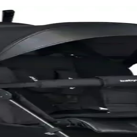
ı Karşılaştırması 2023
lanım kolaylığı, konfor, malzeme kalitesi ve taşıma kapasitesi gibi krite
kkında Detaylı Bilgi
erin ilgisini çekiyor. Dayanıklı, güvenli ve çeşitli modelleriyle günlük 
aştırması ve Özellikleri
laylığı ve kullanıcı geri bildirimleriyle öne çıkıyor. Hangi model ihti
arşılaştırması
ullanım avantajları ve kullanıcı yorumlarıyla detaylı karşılaştırması. E
tası Karşılaştırması
nın özellikleri, kullanıcı yorumları ve avantajları detaylı şekilde i
ası Güvenlik ve Konfor Sunar