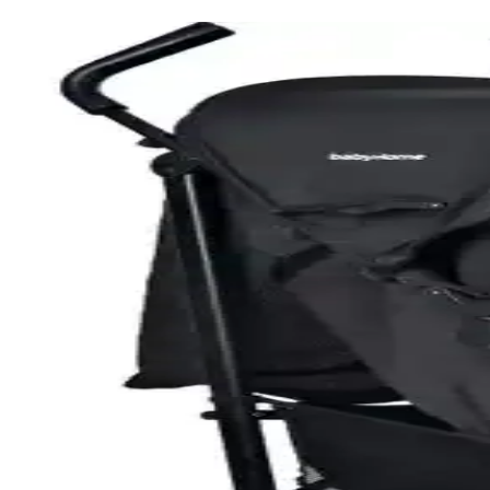
Joie Nitro LX ve Tois Baby Oslo Baston Bebek Arabas
Joie Nitro LX ve Tois Baby Oslo bebek arabaları arasındaki farkları, kul
Gri Renkli Bebek Arabası Modelleri ve Özellikleri Ha
Gri renkli bebek arabaları, şık tasarımı ve pratik kullanımıyla ebeveynl
Bagi Neo 2 ve Huggy Evoc 5 in 1 Bebek Arabası Karşıl
Bagi Neo 2 ve Huggy Evoc 5 in 1 bebek arabaları, tasarım, kullanım ko
Bagi Gravity Autofold ve Bagi Neo 2 Bebek Arabası K
Bagi Gravity Autofold ve Bagi Neo 2 bebek arabalarının özellikleri, k
Bebex Bag-Z ve Bye Bye Silver Anne Bebek Bakım Çan
Bu makalede Bebex Bag-Z ve Bye Bye Silver Anne bebek bakım çantaları
Baby Home 950 Tayla 6'lı Travel Sistem Bebek Arab