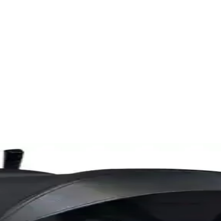
ı Karşılaştırması 2023
lanım kolaylığı, konfor, malzeme kalitesi ve taşıma kapasitesi gibi krite
kkında Detaylı Bilgi
erin ilgisini çekiyor. Dayanıklı, güvenli ve çeşitli modelleriyle günlük 