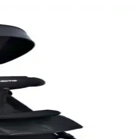
rlerle detaylı karşılaştırıyoruz.
ihtiyaçlara uygun seçenekler sunar.
yaçlara daha uygun, detaylar burada.
n uygun seçimi yapmanıza yardımcı olur.
ncelenerek en uygun seçeneği bulmanıza yardımcı oluyor.