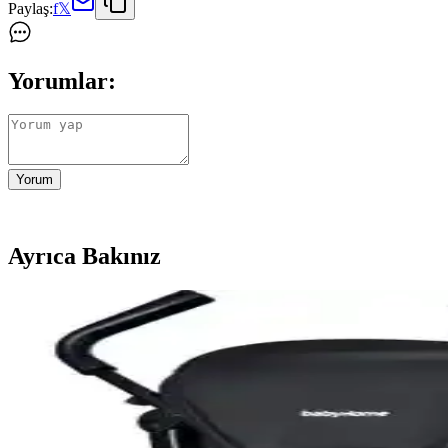
Paylaş:
f
𝕏
Yorumlar:
Yorum
Ayrıca Bakınız
Joie Nitro LX ve Tois Baby Oslo Baston Bebek Arabas
Joie Nitro LX ve Tois Baby Oslo bebek arabaları arasındaki farkları, kul
Gri Renkli Bebek Arabası Modelleri ve Özellikleri Ha
Gri renkli bebek arabaları, şık tasarımı ve pratik kullanımıyla ebeveynl