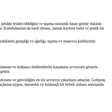
kilde teslim edildiğini ve taşıma sırasında hasar görme riskinin
r. Kurulumunun da basit olması, zaman kaybını önler ve pratik bir
rleklerin genişliği ve ağırlığı, taşıma ve manevra kabiliyetini
ını ve kullanıcı beklentilerini karşılama seviyesini gösterir.
etirir.
onforunu ve güvenliğini en üst seviyeye çıkarmayı amaçlar. Gelişmiş
çlarına uygun, dayanıklı ve kullanışlı bir bebek arabası arayışında