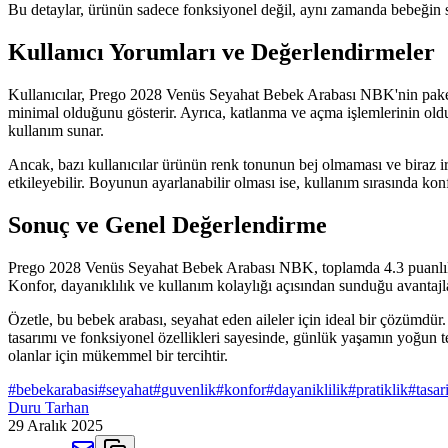
Bu detaylar, ürünün sadece fonksiyonel değil, aynı zamanda bebeğin sa
Kullanıcı Yorumları ve Değerlendirmeler
Kullanıcılar, Prego 2028 Venüs Seyahat Bebek Arabası NBK'nin paketle
minimal olduğunu gösterir. Ayrıca, katlanma ve açma işlemlerinin old
kullanım sunar.
Ancak, bazı kullanıcılar ürünün renk tonunun bej olmaması ve biraz iri o
etkileyebilir. Boyunun ayarlanabilir olması ise, kullanım sırasında konf
Sonuç ve Genel Değerlendirme
Prego 2028 Venüs Seyahat Bebek Arabası NBK, toplamda 4.3 puanlık yük
Konfor, dayanıklılık ve kullanım kolaylığı açısından sunduğu avantajlar
Özetle, bu bebek arabası, seyahat eden aileler için ideal bir çözümdü
tasarımı ve fonksiyonel özellikleri sayesinde, günlük yaşamın yoğun te
olanlar için mükemmel bir tercihtir.
#
bebekarabasi
#
seyahat
#
guvenlik
#
konfor
#
dayaniklilik
#
pratiklik
#
tasa
Duru Tarhan
29 Aralık 2025