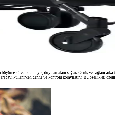
sıdır. Portbebe, mama tablası ve kolay katlanma özellikleriyle ebeveyn
d ve Kanz N-Go Modelleri
 yorumları ve özellikler ışığında, ihtiyaçlarınıza en uygun seçimi yapma
k ve Yoyko Wow Modelleri İncelemesi
w'un özellikleri, kullanım kolaylığı ve kullanıcı yorumlarıyla detaylı
 büyüme sürecinde ihtiyaç duyulan alanı sağlar. Geniş ve sağlam arka tek
arabayı kullanırken denge ve kontrolü kolaylaştırır. Bu özellikler, özellik