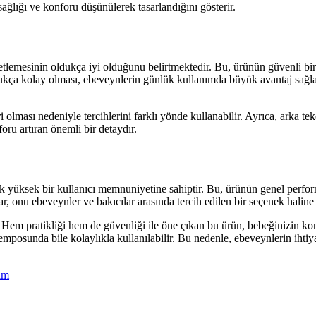
ğlığı ve konforu düşünülerek tasarlandığını gösterir.
mesinin oldukça iyi olduğunu belirtmektedir. Bu, ürünün güvenli bir şe
ukça kolay olması, ebeveynlerin günlük kullanımda büyük avantaj sağla
lması nedeniyle tercihlerini farklı yönde kullanabilir. Ayrıca, arka teke
oru artıran önemli bir detaydır.
sek bir kullanıcı memnuniyetine sahiptir. Bu, ürünün genel performans
, onu ebeveynler ve bakıcılar arasında tercih edilen bir seçenek haline g
r. Hem pratikliği hem de güvenliği ile öne çıkan bu ürün, bebeğinizin k
mposunda bile kolaylıkla kullanılabilir. Bu nedenle, ebeveynlerin ihtiya
rim