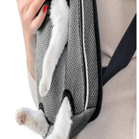
Tokyo'da yılan kovucu ürünlerin özellikleri, kullanım alanları ve
güvenlik ipuçları hakkında kapsamlı bilgiler. Doğru ürün seçimi ve
düzenli kullanım ile yılanlardan korunma yolları.
Kedi Korkuluğu Nedir ve Evde Güvenliği Sağlamak
İçin Nasıl Kullanılır
Kedi korkuluğu, kedilerin güvenliğini sağlayan ve evde düzeni
koruyan pratik çözümler olup, farklı malzemeler ve kullanım
alanlarıyla kedilerin özgürlüğünü kısıtlamadan güvenliği sağlar.
Smarter Tüy Toplayıcı Rulo: Günlük Temizlikte
Etkili ve Ekonomik Çözüm
Yüksek yapışkanlı yüzeyi ve çeşitli modelleriyle smarter tüy
toplayıcı rulo, evcil hayvan tüyleri ve küçük kirleri kolayca temizler,
tekrar kullanılabilir seçenekleriyle ekonomik ve çevre dostudur.
Joker Köpek Maması 15 Kg: Sağlıklı ve Ekonomik
Beslenme Seçeneği
Joker 15 kg köpek maması, sağlıklı gelişim ve enerji için uygun,