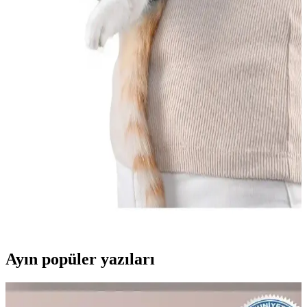
ekonomik ve pratik bir seçimdir. Farklı ihtiyaçlara uygun içerik ve
boyut seçenekleriyle evcil hayvanlarınızın yaşam kalitesini artırır.
Raid Hamam Böceği Tabletleri: Güvenli ve Etkili
Haşere Mücadele Yöntemi
Raid hamam böceği tabletleri, uzun süreli etkili ve suya dayanıklı
yapısıyla nemli alanlarda kullanılır. Güvenli kullanım için talimatlara
uyulmalı, düzenli kontrol önemlidir.
Kedi Ana Kucağı Çantaları: Güvenli ve Konforlu
Kediniz Taşıma Çözümleri
Kedi ana kucağı çantaları, kedilerin güvenli ve konforlu taşınması
için hafif, dayanıklı ve hava geçirgen malzemelerle tasarlanmış
ürünlerdir. Bu çantalar, seyahatlerde ve veteriner ziyaretlerinde
kolaylık sağlar.
Ayın popüler yazıları