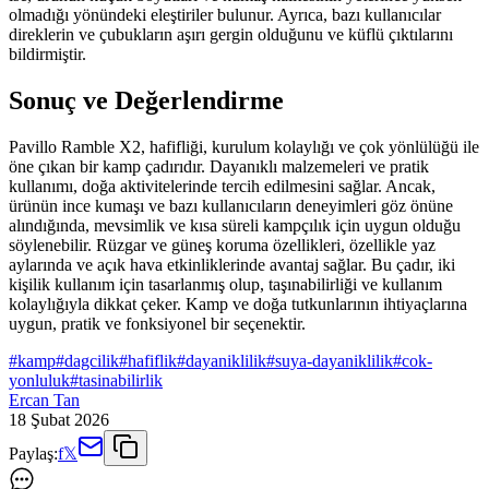
olmadığı yönündeki eleştiriler bulunur. Ayrıca, bazı kullanıcılar
direklerin ve çubukların aşırı gergin olduğunu ve küflü çıktılarını
bildirmiştir.
Sonuç ve Değerlendirme
Pavillo Ramble X2, hafifliği, kurulum kolaylığı ve çok yönlülüğü ile
öne çıkan bir kamp çadırıdır. Dayanıklı malzemeleri ve pratik
kullanımı, doğa aktivitelerinde tercih edilmesini sağlar. Ancak,
ürünün ince kumaşı ve bazı kullanıcıların deneyimleri göz önüne
alındığında, mevsimlik ve kısa süreli kampçılık için uygun olduğu
söylenebilir. Rüzgar ve güneş koruma özellikleri, özellikle yaz
aylarında ve açık hava etkinliklerinde avantaj sağlar. Bu çadır, iki
kişilik kullanım için tasarlanmış olup, taşınabilirliği ve kullanım
kolaylığıyla dikkat çeker. Kamp ve doğa tutkunlarının ihtiyaçlarına
uygun, pratik ve fonksiyonel bir seçenektir.
#
kamp
#
dagcilik
#
hafiflik
#
dayaniklilik
#
suya-dayaniklilik
#
cok-
yonluluk
#
tasinabilirlik
Ercan Tan
18 Şubat 2026
Paylaş:
f
𝕏