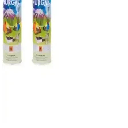
Dağcı ve Outdoor Kullanımı İçin Sırt Çantası
Karşılaştırması ve Özellikleri
İki farklı sırt çantası modelinin malzeme, kapasite ve ergonomi
özellikleri detaylı şekilde karşılaştırıldı. Dayanıklılık ve kullanım
alanlarına göre en uygun seçeneği belirleyin.
Kampseti ve Moniev Natura Kamp Sandalyeleri ve
Setleri Karşılaştırması
Bu makalede, KS Kampseti ve Moniev Natura kamp sandalyeleri ile
setlerinin özellikleri, dayanıklılığı ve kullanıcı deneyimleri detaylı
şekilde karşılaştırılıyor.
Nurgaz Portatif Ocak ile Açık Hava Pişirme
Deneyiminizi Geliştirin
Nurgaz Portatif Ocak, hafif ve kullanışlı tasarımıyla açık hava
etkinliklerinde yüksek performans sağlar, güvenlik özellikleriyle öne
çıkar ve çeşitli aktivitelerde ideal bir seçimdir.