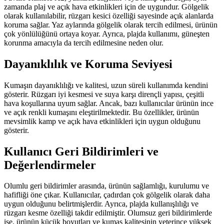
zamanda plaj ve açık hava etkinlikleri için de uygundur. Gölgelik
olarak kullanılabilir, rüzgarı kesici özelliği sayesinde açık alanlarda
koruma sağlar. Yaz aylarında gölgelik olarak tercih edilmesi, ürünün
çok yönlülüğünü ortaya koyar. Ayrıca, plajda kullanımı, güneşten
korunma amacıyla da tercih edilmesine neden olur.
Dayanıklılık ve Koruma Seviyesi
Kumaşın dayanıklılığı ve kalitesi, uzun süreli kullanımda kendini
gösterir. Rüzgarı iyi kesmesi ve suya karşı dirençli yapısı, çeşitli
hava koşullarına uyum sağlar. Ancak, bazı kullanıcılar ürünün ince
ve açık renkli kumaşını eleştirilmektedir. Bu özellikler, ürünün
mevsimlik kamp ve açık hava etkinlikleri için uygun olduğunu
gösterir.
Kullanıcı Geri Bildirimleri ve
Değerlendirmeler
Olumlu geri bildirimler arasında, ürünün sağlamlığı, kurulumu ve
hafifliği öne çıkar. Kullanıcılar, çadırdan çok gölgelik olarak daha
uygun olduğunu belirtmişlerdir. Ayrıca, plajda kullanışlılığı ve
rüzgarı kesme özelliği takdir edilmiştir. Olumsuz geri bildirimlerde
ise, ürünün küçük boyutları ve kumaş kalitesinin yeterince yüksek