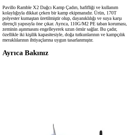
Pavillo Ramble X2 Dağcı Kamp Çadırı, hafifliği ve kullanım
kolaylığıyla dikkat çeken bir kamp ekipmanıdır. Ürün, 170T
polyester kumaştan üretilmiştir olup, dayanıklılığı ve suya karşı
dirençli yapısıyla öne çıkar. Ayrıca, 110G/M2 PE taban koruması,
zeminin aşınmasını engelleyerek uzun ömür sağlar. Bu çadır,
özellikle iki kişilik kapasitesiyle, doğa tutkunlarının ve kampçılık
meraklılarının ihtiyaçlarına uygun tasarlanmıştır.
Ayrıca Bakınız
Ruffles Mangal: Günlük Hayatta Pratik ve
Taşınabilir Mangal Çözümü
Ruffles Mangal, kolay taşınabilirliği ve kullanım kolaylığıyla günlük
yaşamda tercih edilen pratik bir mangal çözümüdür. Evde veya
piknikte hızlı ve temiz mangal yapma imkanı sunar.
Migros'ta Kamp Malzemeleri Satın Alma Rehberi:
Uygun Fiyatlı ve Güvenilir Seçenekler
Migros, geniş ürün yelpazesi ve uygun fiyat politikasıyla kamp