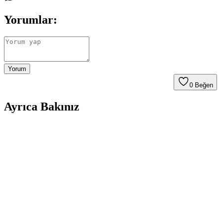
Yorumlar:
Yorum
0
Beğen
Ayrıca Bakınız
Ruffles Mangal: Günlük Hayatta Pratik ve
Taşınabilir Mangal Çözümü
Ruffles Mangal, kolay taşınabilirliği ve kullanım kolaylığıyla günlük
yaşamda tercih edilen pratik bir mangal çözümüdür. Evde veya
piknikte hızlı ve temiz mangal yapma imkanı sunar.
Migros'ta Kamp Malzemeleri Satın Alma Rehberi:
Uygun Fiyatlı ve Güvenilir Seçenekler