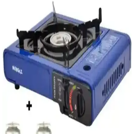
Migros, geniş ürün yelpazesi ve uygun fiyat politikasıyla kamp
malzemeleri ihtiyaçlarınızı karşılar. Online platformda ürün detayları
ve kullanıcı yorumlarıyla kolay alışveriş imkanı sunar.
Katlanabilir Su Bidonları: Seyahat ve Günlük
Kullanım İçin Pratik Çözüm
Katlanabilir su bidonları, hafif ve dayanıklı malzemeleriyle seyahat,
kamp ve günlük kullanımda pratiklik sağlar. Esnek yapısı sayesinde
alan tasarrufu yapar ve hijyenik su taşımaya uygundur.
Orcamp Kamp Tencere Setleri: Dayanıklı ve Pratik
Kamp Mutfak Çözümü
Orcamp kamp tencere setleri, dayanıklı malzemeleri ve çeşitli
boyutlarıyla kamp yaparken kullanışlı ve güvenilir bir mutfak
çözümüdür. Hafif tasarımı ve kolay bakım özellikleriyle doğada
yemek hazırlığını pratik hale getirir.
Pratik LED Aydınlatma Ürünleri: Dış Mekanlar ve
Taşınabilir Kullanım İçin Yenilikçi Çözümler