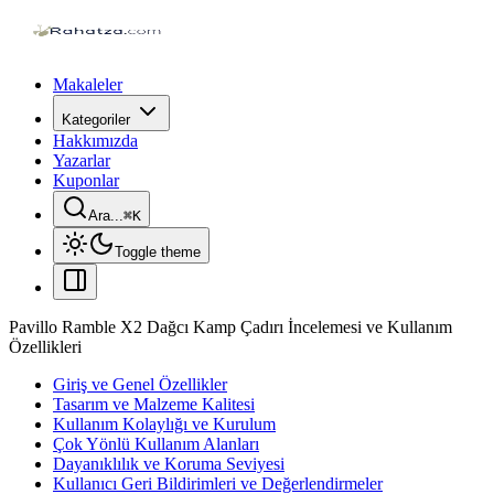
Makaleler
Kategoriler
Hakkımızda
Yazarlar
Kuponlar
Ara...
⌘
K
Toggle theme
Pavillo Ramble X2 Dağcı Kamp Çadırı İncelemesi ve Kullanım
Özellikleri
Giriş ve Genel Özellikler
Tasarım ve Malzeme Kalitesi
Kullanım Kolaylığı ve Kurulum
Çok Yönlü Kullanım Alanları
Dayanıklılık ve Koruma Seviyesi
Kullanıcı Geri Bildirimleri ve Değerlendirmeler