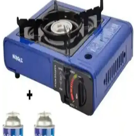
malzemeleri ihtiyaçlarınızı karşılar. Online platformda ürün detayları
ve kullanıcı yorumlarıyla kolay alışveriş imkanı sunar.
Katlanabilir Su Bidonları: Seyahat ve Günlük
Kullanım İçin Pratik Çözüm
Katlanabilir su bidonları, hafif ve dayanıklı malzemeleriyle seyahat,
kamp ve günlük kullanımda pratiklik sağlar. Esnek yapısı sayesinde
alan tasarrufu yapar ve hijyenik su taşımaya uygundur.
Orcamp Kamp Tencere Setleri: Dayanıklı ve Pratik
Kamp Mutfak Çözümü
Orcamp kamp tencere setleri, dayanıklı malzemeleri ve çeşitli
boyutlarıyla kamp yaparken kullanışlı ve güvenilir bir mutfak
çözümüdür. Hafif tasarımı ve kolay bakım özellikleriyle doğada
yemek hazırlığını pratik hale getirir.
Pratik LED Aydınlatma Ürünleri: Dış Mekanlar ve
Taşınabilir Kullanım İçin Yenilikçi Çözümler
Dış mekanlar ve taşınabilir kullanım için dayanıklı, enerji tasarruflu
ve su geçirmez LED aydınlatma ürünleriyle pratik çözümler
sunuyoruz.