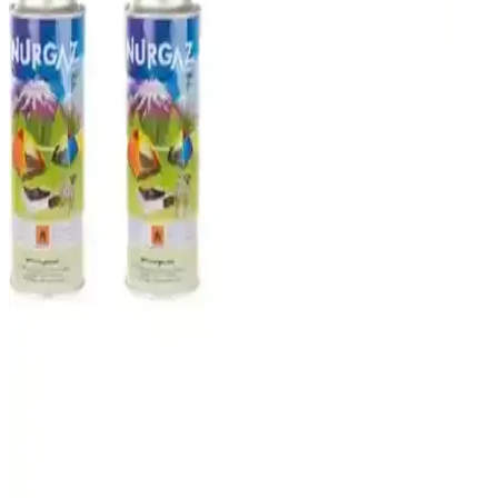
Dış mekanlar ve taşınabilir kullanım için dayanıklı, enerji tasarruflu
ve su geçirmez LED aydınlatma ürünleriyle pratik çözümler
sunuyoruz.
Dağcı ve Outdoor Kullanımı İçin Sırt Çantası
Karşılaştırması ve Özellikleri
İki farklı sırt çantası modelinin malzeme, kapasite ve ergonomi
özellikleri detaylı şekilde karşılaştırıldı. Dayanıklılık ve kullanım
alanlarına göre en uygun seçeneği belirleyin.
Kampseti ve Moniev Natura Kamp Sandalyeleri ve
Setleri Karşılaştırması
Bu makalede, KS Kampseti ve Moniev Natura kamp sandalyeleri ile
setlerinin özellikleri, dayanıklılığı ve kullanıcı deneyimleri detaylı
şekilde karşılaştırılıyor.
Nurgaz Portatif Ocak ile Açık Hava Pişirme
Deneyiminizi Geliştirin
Nurgaz Portatif Ocak, hafif ve kullanışlı tasarımıyla açık hava
etkinliklerinde yüksek performans sağlar, güvenlik özellikleriyle öne
çıkar ve çeşitli aktivitelerde ideal bir seçimdir.