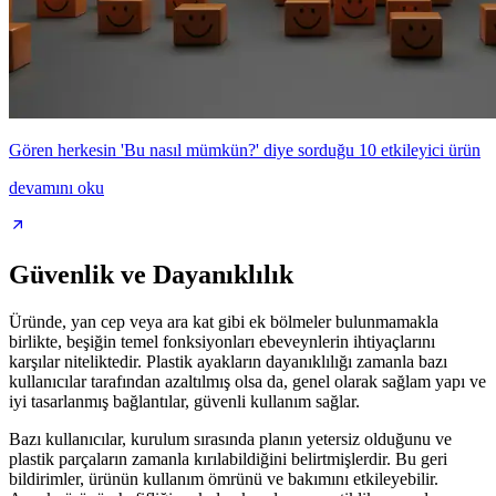
Gören herkesin 'Bu nasıl mümkün?' diye sorduğu 10 etkileyici ürün
devamını oku
Güvenlik ve Dayanıklılık
Üründe, yan cep veya ara kat gibi ek bölmeler bulunmamakla
birlikte, beşiğin temel fonksiyonları ebeveynlerin ihtiyaçlarını
karşılar niteliktedir. Plastik ayakların dayanıklılığı zamanla bazı
kullanıcılar tarafından azaltılmış olsa da, genel olarak sağlam yapı ve
iyi tasarlanmış bağlantılar, güvenli kullanım sağlar.
Bazı kullanıcılar, kurulum sırasında planın yetersiz olduğunu ve
plastik parçaların zamanla kırılabildiğini belirtmişlerdir. Bu geri
bildirimler, ürünün kullanım ömrünü ve bakımını etkileyebilir.