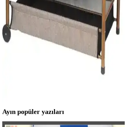
avantajları ve kullanıcı yorumlarıyla detaylı karşılaştırması.
Güvenlik, kullanım kolaylığı ve tasarım açısından hangisi sizin için
uygun? Öğrenin.
Elit Bebek Beşiği Özellikleri ve Kullanım Avantajları
Hakkında Detaylı Bilgi
Elit bebek beşiği, yüksek kaliteli malzemeleri, güvenlik
standartlarına uygun tasarımı ve kullanım kolaylığıyla ebeveynlerin
tercihidir. Dayanıklı yapısı ve fonksiyonel özellikleriyle bebeğin
sağlıklı gelişimine katkı sağlar.
Bebek Beşiği ve Hamak Seçenekleri Karşılaştırması:
Güvenlik ve Konfor Analizi
Bu makalede, portatif beşik ve ahşap beşik seçeneklerinin
özellikleri, kullanıcı yorumları ve karşılaştırmaları detaylı şekilde
incelenerek ebeveynlere en iyi tercih için rehberlik sağlanıyor.
Ayın popüler yazıları