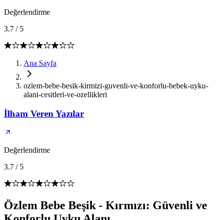
Değerlendirme
3.7
/
5
Ana Sayfa
ozlem-bebe-besik-kirmizi-guvenli-ve-konforlu-bebek-uyku-
alani-cesitleri-ve-ozellikleri
İlham Veren Yazılar
Değerlendirme
3.7
/
5
Özlem Bebe Beşik - Kırmızı: Güvenli ve
Konforlu Uyku Alanı