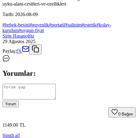
uyku-alani-cesitleri-ve-ozellikleri
Tarih:
2026-08-09
#
bebek-besigi
#
guvenlik
#
portatif
#
salinim
#
estetik
#
kolay-
kurulum
#
uygun-fiyat
Şirin Hasanoğlu
29 Ağustos 2025
Paylaş:
f
𝕏
Yorumlar:
Yorum
0
Beğen
1149
.00
TL
Şimdi al!