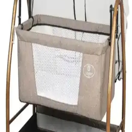
Güvenlik, konfor ve kullanım kolaylığıyla öne çıkan bu beşikler,
doğal malzeme ve modern tasarımlarıyla ebeveynlerin tercihleri
arasında yer alıyor.
Polly Baby Keten Silinebilir Portatif Beşik ile Svava
Portatif Bebek Hamağı Karşılaştırması
Bu karşılaştırma Polly Baby Keten Fileli Silinebilir Portatif Beşik ile
Svava Portatif Bebek Hamağı’nı konfor, güvenlik, kullanım
kolaylığı ve taşınabilirlik açısından inceler; iç yatak boyutları, kumaş
türü ve kullanıcı geri bildirimleri özetlenir.
Chicco Next2me Magic Evo ve Prego 4091 Carmela
Elektrikli Beşik Karşılaştırması
Chicco Next2me Magic Evo ve Prego 4091 Carmela beşiklerin
özellikleri, kullanıcı yorumları ve karşılaştırmasıyla, ebeveynlere en
uygun beşik seçeneğini sunuyoruz.
Holmen Milas ve Svava Elyaflı Bebek Hamak
Beşikleri Karşılaştırması
Holmen Milas ve Svava bebek hamak beşiklerinin özellikleri,