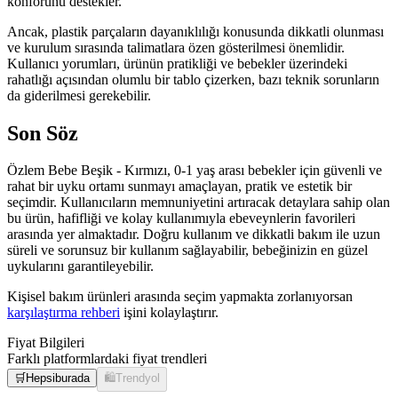
konforunu destekler.
Ancak, plastik parçaların dayanıklılığı konusunda dikkatli olunması
ve kurulum sırasında talimatlara özen gösterilmesi önemlidir.
Kullanıcı yorumları, ürünün pratikliği ve bebekler üzerindeki
rahatlığı açısından olumlu bir tablo çizerken, bazı teknik sorunların
da giderilmesi gerekebilir.
Son Söz
Özlem Bebe Beşik - Kırmızı, 0-1 yaş arası bebekler için güvenli ve
rahat bir uyku ortamı sunmayı amaçlayan, pratik ve estetik bir
seçimdir. Kullanıcıların memnuniyetini artıracak detaylara sahip olan
bu ürün, hafifliği ve kolay kullanımıyla ebeveynlerin favorileri
arasında yer almaktadır. Doğru kullanım ve dikkatli bakım ile uzun
süreli ve sorunsuz bir kullanım sağlayabilir, bebeğinizin en güzel
uykularını garantileyebilir.
Kişisel bakım ürünleri arasında seçim yapmakta zorlanıyorsan
karşılaştırma rehberi
işini kolaylaştırır.
Fiyat Bilgileri
Farklı platformlardaki fiyat trendleri
🛒
Hepsiburada
🛍️
Trendyol