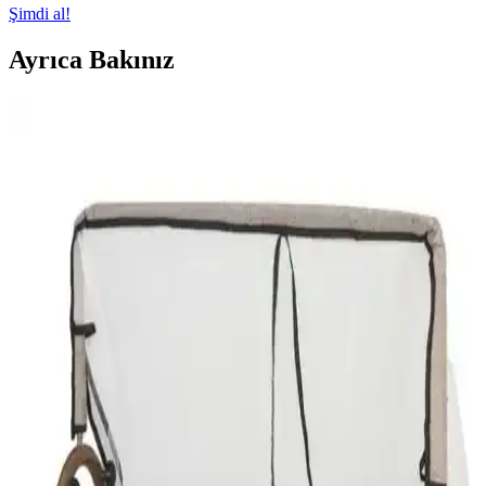
Şimdi al!
Ayrıca Bakınız
Wellgro anne yanı beşikleri: Güvenlik ve konforu
bir arada sunan tasarımlar
Wellgro anne yanı beşikleri, doğal malzemeler ve güvenlik odaklı
tasarımlarıyla ebeveynlerin ve bebeklerin ihtiyaçlarına uygun,
dayanıklı ve estetik seçenekler sunar.
Polly Baby Portatif Sallanır Beşik ve Hamak
Modellerinin Karşılaştırması
Polly Baby'nin iki popüler beşik modeli, taşınabilirlik ve konfor
özellikleriyle ebeveynlerin ilgisini çekiyor. Bu karşılaştırma,
kullanım kolaylığı ve tasarım detaylarıyla en uygun beşiği seçmenize
yardımcı olur.
Bamgidoo Ahşap Bebek Beşikleri Karşılaştırması
Modern ve Güvenli Seçenekler