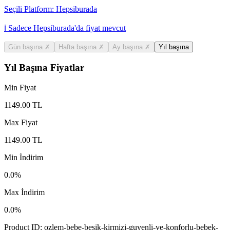
Seçili Platform:
Hepsiburada
ℹ️ Sadece Hepsiburada'da fiyat mevcut
Gün başına
✗
Hafta başına
✗
Ay başına
✗
Yıl başına
Yıl Başına Fiyatlar
Min Fiyat
1149.00
TL
Max Fiyat
1149.00
TL
Min İndirim
0.0
%
Max İndirim
0.0
%
Product ID:
ozlem-bebe-besik-kirmizi-guvenli-ve-konforlu-bebek-