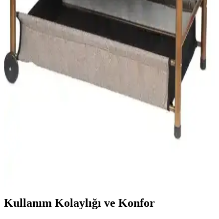
Holmen Milas ve Svava bebek hamak beşiklerinin özellikleri,
avantajları ve kullanıcı yorumlarıyla detaylı karşılaştırması.
Güvenlik, kullanım kolaylığı ve tasarım açısından hangisi sizin için
uygun? Öğrenin.
Elit Bebek Beşiği Özellikleri ve Kullanım Avantajları
Hakkında Detaylı Bilgi
Elit bebek beşiği, yüksek kaliteli malzemeleri, güvenlik
standartlarına uygun tasarımı ve kullanım kolaylığıyla ebeveynlerin
tercihidir. Dayanıklı yapısı ve fonksiyonel özellikleriyle bebeğin
sağlıklı gelişimine katkı sağlar.
Bebek Beşiği ve Hamak Seçenekleri Karşılaştırması:
Güvenlik ve Konfor Analizi
Bu makalede, portatif beşik ve ahşap beşik seçeneklerinin
özellikleri, kullanıcı yorumları ve karşılaştırmaları detaylı şekilde
incelenerek ebeveynlere en iyi tercih için rehberlik sağlanıyor.
Kullanım Kolaylığı ve Konfor