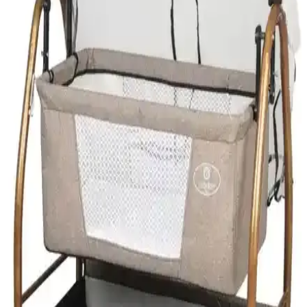
İki Bamgidoo ahşap beşik modelini detaylı karşılaştırıyoruz.
Güvenlik, konfor ve kullanım kolaylığıyla öne çıkan bu beşikler,
doğal malzeme ve modern tasarımlarıyla ebeveynlerin tercihleri
arasında yer alıyor.
Polly Baby Keten Silinebilir Portatif Beşik ile Svava
Portatif Bebek Hamağı Karşılaştırması
Bu karşılaştırma Polly Baby Keten Fileli Silinebilir Portatif Beşik ile
Svava Portatif Bebek Hamağı’nı konfor, güvenlik, kullanım
kolaylığı ve taşınabilirlik açısından inceler; iç yatak boyutları, kumaş
türü ve kullanıcı geri bildirimleri özetlenir.
Chicco Next2me Magic Evo ve Prego 4091 Carmela
Elektrikli Beşik Karşılaştırması
Chicco Next2me Magic Evo ve Prego 4091 Carmela beşiklerin
özellikleri, kullanıcı yorumları ve karşılaştırmasıyla, ebeveynlere en
uygun beşik seçeneğini sunuyoruz.
Holmen Milas ve Svava Elyaflı Bebek Hamak
Beşikleri Karşılaştırması