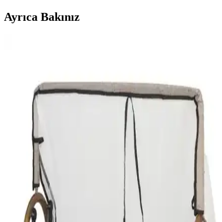
Ayrıca Bakınız
Wellgro anne yanı beşikleri: Güvenlik ve konforu
bir arada sunan tasarımlar
Wellgro anne yanı beşikleri, doğal malzemeler ve güvenlik odaklı
tasarımlarıyla ebeveynlerin ve bebeklerin ihtiyaçlarına uygun,
dayanıklı ve estetik seçenekler sunar.
Polly Baby Portatif Sallanır Beşik ve Hamak
Modellerinin Karşılaştırması
Polly Baby'nin iki popüler beşik modeli, taşınabilirlik ve konfor
özellikleriyle ebeveynlerin ilgisini çekiyor. Bu karşılaştırma,
kullanım kolaylığı ve tasarım detaylarıyla en uygun beşiği seçmenize
yardımcı olur.
Bamgidoo Ahşap Bebek Beşikleri Karşılaştırması
Modern ve Güvenli Seçenekler
İki Bamgidoo ahşap beşik modelini detaylı karşılaştırıyoruz.