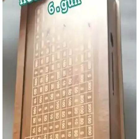
Cocopops, tatlı ve gevrek yapısıyla çocuklar ve yetişkinler arasında
popüler olan pratik kahvaltılık gevrektir. Şeker içeriği yüksek olsa
da, çeşitli sütlerle uyum sağlar ve hızlı kahvaltı seçeneği sunar.
Oralet Muzlu Ürünler: Tatlı ve Serinletici Yaz
Atıştırmalıkları
Oralet muzlu ürünler, muz aroması ve tatlılıkla sıcak havalarda
serinlik ve lezzet sunar. Çeşitli ambalaj ve form seçenekleriyle
çocuklar ve gençler arasında popüler olan bu atıştırmalıklar, yaz
aylarının vazgeçilmezleri arasında yer alır.
Barbie Doğum Günü Pastası: Renkli ve Temalı
Çocuklar İçin Eğlenceli Seçenekler
Renkli ve temalı Barbie doğum günü pastası, çocukların hayal
dünyasını canlandıran ve kutlamalara renk katan eğlenceli bir
seçenek olup, güvenli malzemelerle hazırlanır.
IKEA Sirk Çadırı: Çocuklar İçin Güvenli ve
Eğlenceli Oyun Alanı Seçenekleri