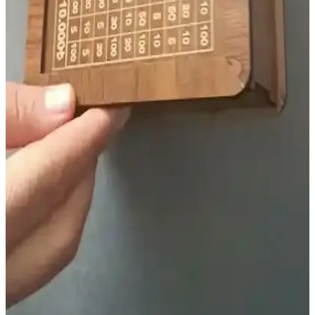
IKEA'nın çocuklar ve aileler için sunduğu sirk çadırı, dayanıklı
malzemeleri ve kolay kurulumu ile güvenli eğlence sağlar. Hem iç
hem de dış mekan kullanımı için uygun, taşınabilir ve uygun fiyatlı
bir oyun alanıdır.
Sağlıklı ve Çocuklara Uygun Atıştırmalık
Seçenekleri Günlük Tüketim İpuçlarıyla
Sağlıklı ve çocuklara uygun atıştırmalıklar, düşük şeker ve katkısız
ürünlerle günlük beslenmede güvenle tüketilebilir. Doğal ve taze
ürünler tercih edilerek sağlıklı yaşam desteklenir.
Çocuklar İçin Lazımlık Seçenekleri ve Püf
Noktaları: Modeller, Fiyatlar ve Satın Alma İpuçları
Çocuklar için lazımlık seçiminde modeller, fiyatlar ve güvenlik ön
plandadır. Taşınabilir, katlanır ve klozet tipi seçenekler ebeveynlere
pratik çözümler sunar, eğlenceli tasarımlar ise eğitim sürecini
kolaylaştırır.
Hedef Kumbara ile Çocuklarda Finansal
Okuryazarlık ve Tasarruf Alışkanlığı Geliştirme