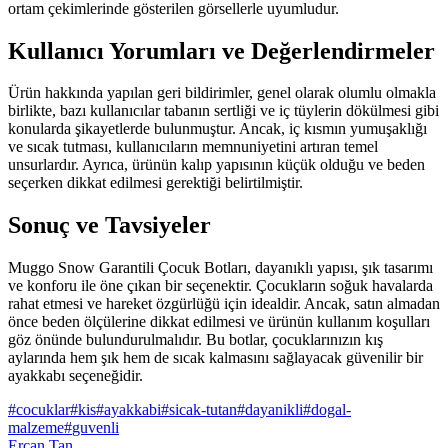
ortam çekimlerinde gösterilen görsellerle uyumludur.
Kullanıcı Yorumları ve Değerlendirmeler
Ürün hakkında yapılan geri bildirimler, genel olarak olumlu olmakla
birlikte, bazı kullanıcılar tabanın sertliği ve iç tüylerin dökülmesi gibi
konularda şikayetlerde bulunmuştur. Ancak, iç kısmın yumuşaklığı
ve sıcak tutması, kullanıcıların memnuniyetini artıran temel
unsurlardır. Ayrıca, ürünün kalıp yapısının küçük olduğu ve beden
seçerken dikkat edilmesi gerektiği belirtilmiştir.
Sonuç ve Tavsiyeler
Muggo Snow Garantili Çocuk Botları, dayanıklı yapısı, şık tasarımı
ve konforu ile öne çıkan bir seçenektir. Çocukların soğuk havalarda
rahat etmesi ve hareket özgürlüğü için idealdir. Ancak, satın almadan
önce beden ölçülerine dikkat edilmesi ve ürünün kullanım koşulları
göz önünde bulundurulmalıdır. Bu botlar, çocuklarınızın kış
aylarında hem şık hem de sıcak kalmasını sağlayacak güvenilir bir
ayakkabı seçeneğidir.
#
cocuklar
#
kis
#
ayakkabi
#
sicak-tutan
#
dayanikli
#
dogal-
malzeme
#
guvenli
Ercan Tan