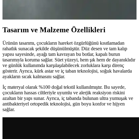
Hedef Kumbara, çocukların tasarruf yapma ve finansal hedef
belirleme becerilerini geliştiren, aileler ve eğitim kurumları
tarafından tercih edilen etkili bir finansal öğrenme aracıdır.
Tasarım ve Malzeme Özellikleri
Ürünün tasarımı, çocukların hareket özgürlüğünü kısıtlamadan
rahatlık sunacak şekilde düşünülmüştür. Düz desen ve tam kalıp
yapısı sayesinde, ayağı tam kavrayan bu botlar, kapalı burun
tasarımıyla koruma sağlar. Süet yüzeyi, hem şık hem de dayanıklıdır
ve günlük kullanımda karşılaşılabilecek zorluklara karşı direnç
gösterir. Ayrıca, kürk astar ve iç taban teknolojisi, soğuk havalarda
ayakların sıcak kalmasını sağlar.
İç materyal olarak %100 doğal tekstil kullanılmıştır. Bu sayede,
çocukların hassas ciltleriyle uyumlu ve alerjik reaksiyon riskini
azaltan bir yapı sunar. Ayrıca, iç tabanda bulunan ultra yumuşak ve
antibakteriyel ortopedik teknolojisi, gün boyu konfor ve hijyen
sağlar.