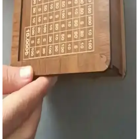
seçenek olup, güvenli malzemelerle hazırlanır.
IKEA Sirk Çadırı: Çocuklar İçin Güvenli ve
Eğlenceli Oyun Alanı Seçenekleri
IKEA'nın çocuklar ve aileler için sunduğu sirk çadırı, dayanıklı
malzemeleri ve kolay kurulumu ile güvenli eğlence sağlar. Hem iç
hem de dış mekan kullanımı için uygun, taşınabilir ve uygun fiyatlı
bir oyun alanıdır.
Sağlıklı ve Çocuklara Uygun Atıştırmalık
Seçenekleri Günlük Tüketim İpuçlarıyla
Sağlıklı ve çocuklara uygun atıştırmalıklar, düşük şeker ve katkısız
ürünlerle günlük beslenmede güvenle tüketilebilir. Doğal ve taze
ürünler tercih edilerek sağlıklı yaşam desteklenir.
Çocuklar İçin Lazımlık Seçenekleri ve Püf
Noktaları: Modeller, Fiyatlar ve Satın Alma İpuçları
Çocuklar için lazımlık seçiminde modeller, fiyatlar ve güvenlik ön
plandadır. Taşınabilir, katlanır ve klozet tipi seçenekler ebeveynlere
pratik çözümler sunar, eğlenceli tasarımlar ise eğitim sürecini
kolaylaştırır.