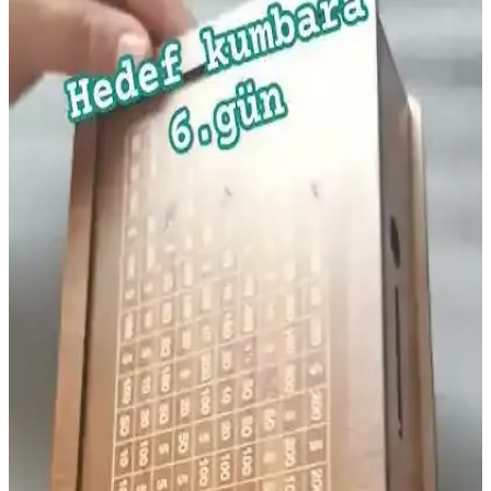
uyulduğunda güvenlidir, ebeveynler ve doktorlar tarafından tercih
edilir.
Cocopops Kahvaltılık Gevrekler: Çocuklar ve
Yetişkinler İçin Pratik ve Lezzetli Seçenekler
Cocopops, tatlı ve gevrek yapısıyla çocuklar ve yetişkinler arasında
popüler olan pratik kahvaltılık gevrektir. Şeker içeriği yüksek olsa
da, çeşitli sütlerle uyum sağlar ve hızlı kahvaltı seçeneği sunar.
Oralet Muzlu Ürünler: Tatlı ve Serinletici Yaz
Atıştırmalıkları
Oralet muzlu ürünler, muz aroması ve tatlılıkla sıcak havalarda
serinlik ve lezzet sunar. Çeşitli ambalaj ve form seçenekleriyle
çocuklar ve gençler arasında popüler olan bu atıştırmalıklar, yaz
aylarının vazgeçilmezleri arasında yer alır.
Barbie Doğum Günü Pastası: Renkli ve Temalı
Çocuklar İçin Eğlenceli Seçenekler
Renkli ve temalı Barbie doğum günü pastası, çocukların hayal
dünyasını canlandıran ve kutlamalara renk katan eğlenceli bir