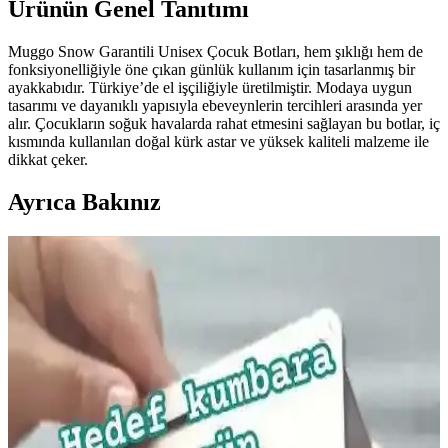
Ürünün Genel Tanıtımı
Muggo Snow Garantili Unisex Çocuk Botları, hem şıklığı hem de
fonksiyonelliğiyle öne çıkan günlük kullanım için tasarlanmış bir
ayakkabıdır. Türkiye’de el işçiliğiyle üretilmiştir. Modaya uygun
tasarımı ve dayanıklı yapısıyla ebeveynlerin tercihleri arasında yer
alır. Çocukların soğuk havalarda rahat etmesini sağlayan bu botlar, iç
kısmında kullanılan doğal kürk astar ve yüksek kaliteli malzeme ile
dikkat çeker.
Ayrıca Bakınız
Çocuklar İçin Güvenli ve Etkili Boğaz Spreyleri:
Kullanım ve Güvenlik Rehberi
Çocuklar için güvenli ve doğal içeriklerle formüle edilen boğaz
spreyleri, tahrişi hafifletir ve rahatlatır. Kullanım talimatlarına
uyulduğunda güvenlidir, ebeveynler ve doktorlar tarafından tercih
edilir.
Cocopops Kahvaltılık Gevrekler: Çocuklar ve
Yetişkinler İçin Pratik ve Lezzetli Seçenekler