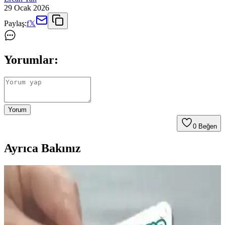
29 Ocak 2026
Paylaş:
f
𝕏
Yorumlar:
Yorum
0
Beğen
Ayrıca Bakınız
Çocuklar İçin Güvenli ve Etkili Boğaz Spreyleri:
Kullanım ve Güvenlik Rehberi
Çocuklar için güvenli ve doğal içeriklerle formüle edilen boğaz
spreyleri, tahrişi hafifletir ve rahatlatır. Kullanım talimatlarına