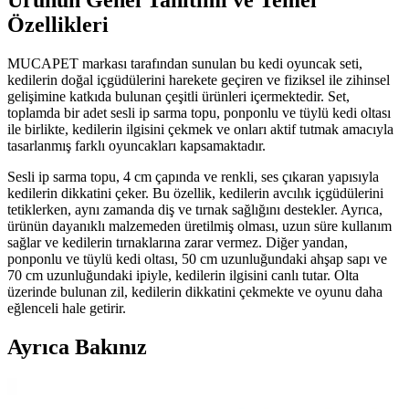
Ürünün Genel Tanıtımı ve Temel
Özellikleri
MUCAPET markası tarafından sunulan bu kedi oyuncak seti,
kedilerin doğal içgüdülerini harekete geçiren ve fiziksel ile zihinsel
gelişimine katkıda bulunan çeşitli ürünleri içermektedir. Set,
toplamda bir adet sesli ip sarma topu, ponponlu ve tüylü kedi oltası
ile birlikte, kedilerin ilgisini çekmek ve onları aktif tutmak amacıyla
tasarlanmış farklı oyuncakları kapsamaktadır.
Sesli ip sarma topu, 4 cm çapında ve renkli, ses çıkaran yapısıyla
kedilerin dikkatini çeker. Bu özellik, kedilerin avcılık içgüdülerini
tetiklerken, aynı zamanda diş ve tırnak sağlığını destekler. Ayrıca,
ürünün dayanıklı malzemeden üretilmiş olması, uzun süre kullanım
sağlar ve kedilerin tırnaklarına zarar vermez. Diğer yandan,
ponponlu ve tüylü kedi oltası, 50 cm uzunluğundaki ahşap sapı ve
70 cm uzunluğundaki ipiyle, kedilerin ilgisini canlı tutar. Olta
üzerinde bulunan zil, kedilerin dikkatini çekmekte ve oyunu daha
eğlenceli hale getirir.
Ayrıca Bakınız
Şehirde Kedi Bakımı ve Güvenliği İçin En İyi