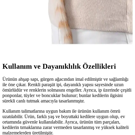
kalitesini artırın.
Kedi Ana Kucağı Çantaları: Güvenli ve Konforlu
Kediniz Taşıma Çözümleri
Kedi ana kucağı çantaları, kedilerin güvenli ve konforlu taşınması
için hafif, dayanıklı ve hava geçirgen malzemelerle tasarlanmış
ürünlerdir. Bu çantalar, seyahatlerde ve veteriner ziyaretlerinde
kolaylık sağlar.
Kullanım ve Dayanıklılık Özellikleri
Ürünün ahşap sapı, gürgen ağacından imal edilmiştir ve sağlamlığı
ile öne çıkar. Renkli paraşüt ipi, dayanıklı yapısı sayesinde uzun
ömürlüdür ve renklerin solmasını engeller. Ayrıca, ip üzerinde çeşitli
ponponlar, tüyler ve boncuklar bulunur; bunlar kedilerin ilgisini
sürekli canlı tutmak amacıyla tasarlanmıştır.
Kullanım talimatlarına uygun bakım ile ürünün kullanım ömrü
uzatılabilir. Ürün, farklı yaş ve boyuttaki kedilere uygun olup, ev
ortamında güvenle kullanılabilir. Ayrıca, ürünün tüm parçaları,
kedilerin tırnaklarına zarar vermeden tasarlanmış ve yüksek kaliteli
malzemelerden üretilmiştir.