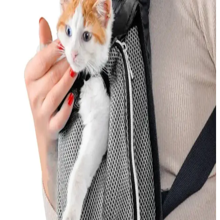
En İyi Kedi Oyuncakları: Güvenli ve Eğlenceli
Seçenekler ile Kedinizin Mutluluğu
Kedinizin sağlığı ve mutluluğu için doğru oyuncakları seçin.
Güvenlik ve eğlenceyi bir arada sunan ürünlerle kedinizin enerjisini
atmasını sağlayın.
Kedi Korkuluğu Nedir ve Evde Güvenliği Sağlamak
İçin Nasıl Kullanılır
Kedi korkuluğu, kedilerin güvenliğini sağlayan ve evde düzeni
koruyan pratik çözümler olup, farklı malzemeler ve kullanım
alanlarıyla kedilerin özgürlüğünü kısıtlamadan güvenliği sağlar.
Yerli Kedi Mamaları: Ekonomik ve Güvenilir
Seçenekler Türkiye’de Üretilen Ürünler
Türkiye’de üretilen yerli kedi mamaları uygun fiyatlı ve kaliteli
seçenekler sunar. Kedinizin ihtiyaçlarına uygun ürünleri seçmek için
içerik ve protein oranlarına dikkat edin.
Kedi Tüy Dökmesini Azaltmak İçin Etkili İlaçlar ve
Güvenilir Yöntemler