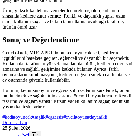
gelişimlerine de katkıda bulunur.
Ürün, yüksek kaliteli malzemelerden üretilmiş olup, kullanım
sırasında kedilere zarar vermez. Renkli ve dayanıklı yapısı, uzun
süreli kullanım sağlar ve bakım talimatlarına uyulduğu takdirde,
ürünün ömrü uzar.
Sonuç ve Değerlendirme
Genel olarak, MUCAPET’in bu kedi oyuncak seti, kedilerin
içgüdülerini harekete geçiren, eğlenceli ve dayanıklı bir seçenektir.
Kullanıcılar tarafından yüksek puanlar alan ürün, kedilerin enerjisini
atmasına ve sağlıklı gelişimine katkıda bulunur. Ayrıca, farklı
oyuncakların kombinasyonu, kedilerin ilgisini sürekli canlı tutar ve
ev ortamında güvenle kullanılabilir.
Bu ürün, kedinizin oyun ve egzersiz ihtiyaçlarını karşılamak, onları
mutlu etmek ve sağlıklı tutmak adına önemli bir yardımcıdır. Renkli
tasarımı ve sağlam yapısı ile uzun vadeli kullanım sağlar, kedinizin
yaşam kalitesini artırır.
#
kedi
#
oyuncak
#
saglik
#
egzersiz
#
evcil
#
oyun
#
dayanikli
Duru Tarhan
25 Şubat 2026