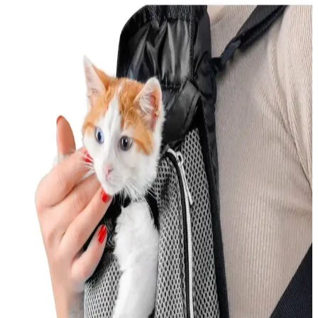
Ürünler ve Tavsiyeler
Kediler için şehir yaşamında güvenlik ve konfor sağlayan ürünler,
özellikle kedi evleri ve tırmalama tahtaları, kedilerin sağlıklı ve
mutlu kalmasını sağlar.
En İyi Kedi Oyuncakları: Güvenli ve Eğlenceli
Seçenekler ile Kedinizin Mutluluğu
Kedinizin sağlığı ve mutluluğu için doğru oyuncakları seçin.
Güvenlik ve eğlenceyi bir arada sunan ürünlerle kedinizin enerjisini
atmasını sağlayın.
Kedi Korkuluğu Nedir ve Evde Güvenliği Sağlamak
İçin Nasıl Kullanılır
Kedi korkuluğu, kedilerin güvenliğini sağlayan ve evde düzeni
koruyan pratik çözümler olup, farklı malzemeler ve kullanım
alanlarıyla kedilerin özgürlüğünü kısıtlamadan güvenliği sağlar.
Yerli Kedi Mamaları: Ekonomik ve Güvenilir
Seçenekler Türkiye’de Üretilen Ürünler