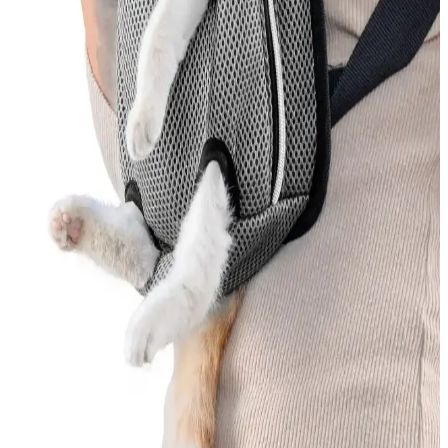
Türkiye’de üretilen yerli kedi mamaları uygun fiyatlı ve kaliteli
seçenekler sunar. Kedinizin ihtiyaçlarına uygun ürünleri seçmek için
içerik ve protein oranlarına dikkat edin.
Kedi Tüy Dökmesini Azaltmak İçin Etkili İlaçlar ve
Güvenilir Yöntemler
Kedi tüy dökmesini azaltmak için veteriner onaylı ürünler, doğal
çözümler ve düzenli bakım önerileri hakkında bilgi edinin.
MEO Kedi Maması Ton Balık ve Deniz Taragı
İçeriğiyle Sağlıklı Beslenme Seçenekleri
MEO'nun ton balık ve deniz taragı içeren kedi mamaları, doğal ve
kaliteli içerikleriyle kedilerin sağlıklı gelişimini destekler, parlak tüy
ve güçlü bağışıklık sağlar.
Somon İçeriği Zengin Yavru Kedi Mamaları:
Sağlıklı ve Lezzetli Seçenekler
Yavru kedinizin sağlıklı büyümesi ve gelişimi için somon içeriği
zengin, doğal ve besleyici yavru kedi mamalarını tercih edin.
Omega-3 ve protein açısından yüksek içeriklerle kedinizin yaşam