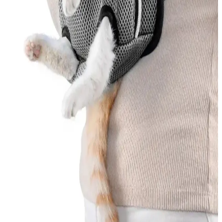
Kedi tüy dökmesini azaltmak için veteriner onaylı ürünler, doğal
çözümler ve düzenli bakım önerileri hakkında bilgi edinin.
MEO Kedi Maması Ton Balık ve Deniz Taragı
İçeriğiyle Sağlıklı Beslenme Seçenekleri
MEO'nun ton balık ve deniz taragı içeren kedi mamaları, doğal ve
kaliteli içerikleriyle kedilerin sağlıklı gelişimini destekler, parlak tüy
ve güçlü bağışıklık sağlar.
Somon İçeriği Zengin Yavru Kedi Mamaları:
Sağlıklı ve Lezzetli Seçenekler
Yavru kedinizin sağlıklı büyümesi ve gelişimi için somon içeriği
zengin, doğal ve besleyici yavru kedi mamalarını tercih edin.
Omega-3 ve protein açısından yüksek içeriklerle kedinizin yaşam
kalitesini artırın.
Kedi Ana Kucağı Çantaları: Güvenli ve Konforlu
Kediniz Taşıma Çözümleri
Kedi ana kucağı çantaları, kedilerin güvenli ve konforlu taşınması
için hafif, dayanıklı ve hava geçirgen malzemelerle tasarlanmış