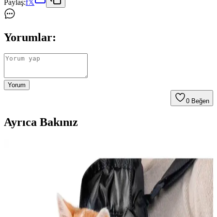
Paylaş:
f
𝕏
Yorumlar:
Yorum
0
Beğen
Ayrıca Bakınız
Şehirde Kedi Bakımı ve Güvenliği İçin En İyi
Ürünler ve Tavsiyeler
Kediler için şehir yaşamında güvenlik ve konfor sağlayan ürünler,
özellikle kedi evleri ve tırmalama tahtaları, kedilerin sağlıklı ve
mutlu kalmasını sağlar.