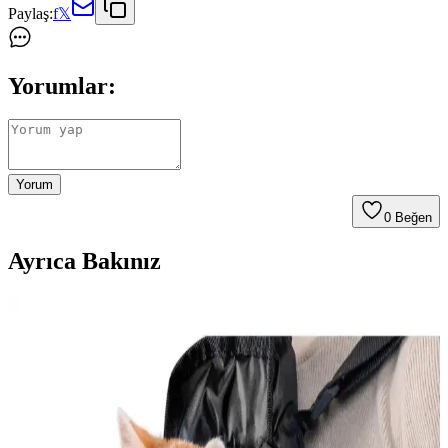
Paylaş:
f
𝕏
Yorumlar:
Yorum
0
Beğen
Ayrıca Bakınız
Şehirde Kedi Bakımı ve Güvenliği İçin En İyi
Ürünler ve Tavsiyeler
Kediler için şehir yaşamında güvenlik ve konfor sağlayan ürünler,
özellikle kedi evleri ve tırmalama tahtaları, kedilerin sağlıklı ve
mutlu kalmasını sağlar.