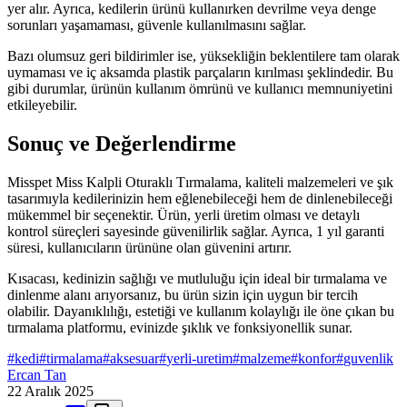
yer alır. Ayrıca, kedilerin ürünü kullanırken devrilme veya denge
sorunları yaşamaması, güvenle kullanılmasını sağlar.
Bazı olumsuz geri bildirimler ise, yüksekliğin beklentilere tam olarak
uymaması ve iç aksamda plastik parçaların kırılması şeklindedir. Bu
gibi durumlar, ürünün kullanım ömrünü ve kullanıcı memnuniyetini
etkileyebilir.
Sonuç ve Değerlendirme
Misspet Miss Kalpli Oturaklı Tırmalama, kaliteli malzemeleri ve şık
tasarımıyla kedilerinizin hem eğlenebileceği hem de dinlenebileceği
mükemmel bir seçenektir. Ürün, yerli üretim olması ve detaylı
kontrol süreçleri sayesinde güvenilirlik sağlar. Ayrıca, 1 yıl garanti
süresi, kullanıcıların ürününe olan güvenini artırır.
Kısacası, kedinizin sağlığı ve mutluluğu için ideal bir tırmalama ve
dinlenme alanı arıyorsanız, bu ürün sizin için uygun bir tercih
olabilir. Dayanıklılığı, estetiği ve kullanım kolaylığı ile öne çıkan bu
tırmalama platformu, evinizde şıklık ve fonksiyonellik sunar.
#
kedi
#
tirmalama
#
aksesuar
#
yerli-uretim
#
malzeme
#
konfor
#
guvenlik
Ercan Tan
22 Aralık 2025