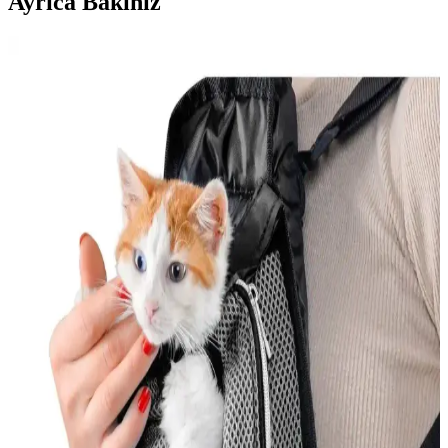
Ayrıca Bakınız
Şehirde Kedi Bakımı ve Güvenliği İçin En İyi
Ürünler ve Tavsiyeler
Kediler için şehir yaşamında güvenlik ve konfor sağlayan ürünler,
özellikle kedi evleri ve tırmalama tahtaları, kedilerin sağlıklı ve
mutlu kalmasını sağlar.
En İyi Kedi Oyuncakları: Güvenli ve Eğlenceli
Seçenekler ile Kedinizin Mutluluğu
Kedinizin sağlığı ve mutluluğu için doğru oyuncakları seçin.
Güvenlik ve eğlenceyi bir arada sunan ürünlerle kedinizin enerjisini
atmasını sağlayın.
Kedi Korkuluğu Nedir ve Evde Güvenliği Sağlamak
İçin Nasıl Kullanılır
Kedi korkuluğu, kedilerin güvenliğini sağlayan ve evde düzeni
koruyan pratik çözümler olup, farklı malzemeler ve kullanım
alanlarıyla kedilerin özgürlüğünü kısıtlamadan güvenliği sağlar.