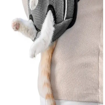
Kedi tüy dökmesini azaltmak için veteriner onaylı ürünler, doğal
çözümler ve düzenli bakım önerileri hakkında bilgi edinin.
MEO Kedi Maması Ton Balık ve Deniz Taragı
İçeriğiyle Sağlıklı Beslenme Seçenekleri
MEO'nun ton balık ve deniz taragı içeren kedi mamaları, doğal ve
kaliteli içerikleriyle kedilerin sağlıklı gelişimini destekler, parlak tüy
ve güçlü bağışıklık sağlar.
Somon İçeriği Zengin Yavru Kedi Mamaları:
Sağlıklı ve Lezzetli Seçenekler
Yavru kedinizin sağlıklı büyümesi ve gelişimi için somon içeriği
zengin, doğal ve besleyici yavru kedi mamalarını tercih edin.
Omega-3 ve protein açısından yüksek içeriklerle kedinizin yaşam
kalitesini artırın.
Kedi Ana Kucağı Çantaları: Güvenli ve Konforlu
Kediniz Taşıma Çözümleri
Kedi ana kucağı çantaları, kedilerin güvenli ve konforlu taşınması