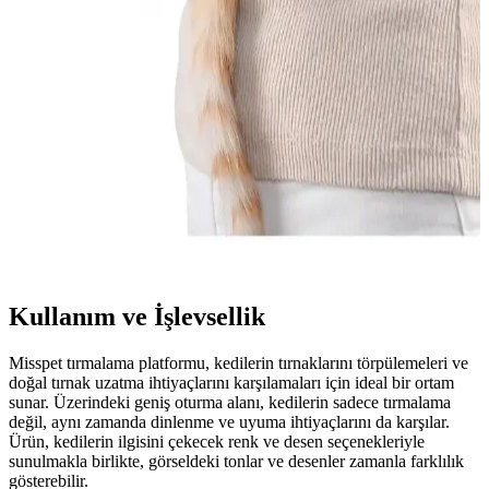
Yavru kedinizin sağlıklı büyümesi ve gelişimi için somon içeriği
zengin, doğal ve besleyici yavru kedi mamalarını tercih edin.
Omega-3 ve protein açısından yüksek içeriklerle kedinizin yaşam
kalitesini artırın.
Kedi Ana Kucağı Çantaları: Güvenli ve Konforlu
Kediniz Taşıma Çözümleri
Kedi ana kucağı çantaları, kedilerin güvenli ve konforlu taşınması
için hafif, dayanıklı ve hava geçirgen malzemelerle tasarlanmış
ürünlerdir. Bu çantalar, seyahatlerde ve veteriner ziyaretlerinde
kolaylık sağlar.
Kullanım ve İşlevsellik
Misspet tırmalama platformu, kedilerin tırnaklarını törpülemeleri ve
doğal tırnak uzatma ihtiyaçlarını karşılamaları için ideal bir ortam
sunar. Üzerindeki geniş oturma alanı, kedilerin sadece tırmalama
değil, aynı zamanda dinlenme ve uyuma ihtiyaçlarını da karşılar.
Ürün, kedilerin ilgisini çekecek renk ve desen seçenekleriyle
sunulmakla birlikte, görseldeki tonlar ve desenler zamanla farklılık
gösterebilir.