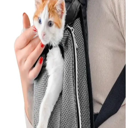
En İyi Kedi Oyuncakları: Güvenli ve Eğlenceli
Seçenekler ile Kedinizin Mutluluğu
Kedinizin sağlığı ve mutluluğu için doğru oyuncakları seçin.
Güvenlik ve eğlenceyi bir arada sunan ürünlerle kedinizin enerjisini
atmasını sağlayın.
Kedi Korkuluğu Nedir ve Evde Güvenliği Sağlamak
İçin Nasıl Kullanılır
Kedi korkuluğu, kedilerin güvenliğini sağlayan ve evde düzeni
koruyan pratik çözümler olup, farklı malzemeler ve kullanım
alanlarıyla kedilerin özgürlüğünü kısıtlamadan güvenliği sağlar.
Yerli Kedi Mamaları: Ekonomik ve Güvenilir
Seçenekler Türkiye’de Üretilen Ürünler
Türkiye’de üretilen yerli kedi mamaları uygun fiyatlı ve kaliteli
seçenekler sunar. Kedinizin ihtiyaçlarına uygun ürünleri seçmek için
içerik ve protein oranlarına dikkat edin.
Kedi Tüy Dökmesini Azaltmak İçin Etkili İlaçlar ve
Güvenilir Yöntemler