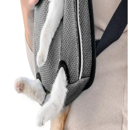
Yerli Kedi Mamaları: Ekonomik ve Güvenilir
Seçenekler Türkiye’de Üretilen Ürünler
Türkiye’de üretilen yerli kedi mamaları uygun fiyatlı ve kaliteli
seçenekler sunar. Kedinizin ihtiyaçlarına uygun ürünleri seçmek için
içerik ve protein oranlarına dikkat edin.
Kedi Tüy Dökmesini Azaltmak İçin Etkili İlaçlar ve
Güvenilir Yöntemler
Kedi tüy dökmesini azaltmak için veteriner onaylı ürünler, doğal
çözümler ve düzenli bakım önerileri hakkında bilgi edinin.
MEO Kedi Maması Ton Balık ve Deniz Taragı
İçeriğiyle Sağlıklı Beslenme Seçenekleri
MEO'nun ton balık ve deniz taragı içeren kedi mamaları, doğal ve
kaliteli içerikleriyle kedilerin sağlıklı gelişimini destekler, parlak tüy
ve güçlü bağışıklık sağlar.
Somon İçeriği Zengin Yavru Kedi Mamaları:
Sağlıklı ve Lezzetli Seçenekler