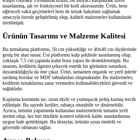
Kalpli Oturaklı Tırmalama ürünü, bu ihtiyacı karşılamak üzere
tasarlanmış, şık ve fonksiyonel bir kedi aksesuarıdır. Ürün, hem
eğlenceli vakit geçirmeleri hem de tırnak bakımını sağlamak
amacıyla özenle geliştirilmiş olup, kaliteli malzemeler kullanılarak
üretilmiştir.
Ürünün Tasarımı ve Malzeme Kalitesi
Bu tırmalama platformu, 50 cm yüksekliğe ve 40x40 cm ölçülerinde
geniş bir alan sunar. Üst platformu kalp şeklinde tasarlanmış olup,
yaklaşık 7.5 cm çapında kalın boru yapısı ile desteklenmiştir. Bu
tasarım, kedilerin ilgisini çekecek estetik bir görünüm sunarken,
dayanıklılığıyla da öne çıkar. Ürün, tamamen organik ve yerli iplerle
sarılmış borular ve MDF tahtalardan oluşmaktadır. Bu malzemeler,
kedilerin tırnaklarına zarar vermeden kullanabilecekleri güvenli ve
sağlıklıdır.
Kaplama kısmında ise, uzun tüylü ve yumuşacık pelüş kumaş tercih
edilmiştir. Bu sayede kediler, rahatça oturabilir ve dinlenebilir.
Ayrıca, ürünün yapımında kullanılan malzemelerin tamamı yerli
üretim olup, her biri titizlikle kontrol edilerek kalite standartlarına
uygun hale getirilmiştir. Bu detaylar, ürünün uzun ömürlü ve
güvenilir olmasını sağlar.