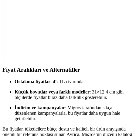
Paşabahçe yuvarlak borcamlar, dayanıklı, şık ve çok yönlü
kullanımıyla mutfakta pratiklik ve estetik sağlar. Pişirme, saklama ve
servis için ideal, uzun ömürlü cam ürünlerdir.
Yuvarlak Borcam: Estetik ve Dayanıklı Fırın ve
Saklama Kabı Seçenekleri
Yemek pişirme ve saklama için ideal olan yuvarlak borcam,
dayanıklı cam malzemesi ve çok yönlü kullanımıyla mutfakların
vazgeçilmezleri arasında yer alır.
Fiyat Aralıkları ve Alternatifler
Ortalama fiyatlar
: 45 TL civarında
Küçük boyutlar veya farklı modeller
: 31×12.4 cm gibi
ölçülerde fiyatlar biraz daha farklılık gösterebilir.
İndirim ve kampanyalar
: Migros tarafından sıkça
düzenlenen kampanyalarla, bu fiyatlar daha uygun hale
getirilebilir.
Bu fiyatlar, tüketicilere bütçe dostu ve kaliteli bir ürün arayışında
önemli bir referans noktası sunar. Ayrıca, Migros’un düzenli katalog