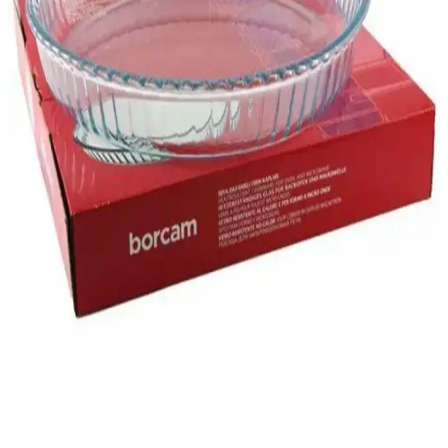
Anadolu Saray 2'li Dikdörtgen Plastik Borcam
Kapağı Dayanıklı ve Uyumlu Mutfak Çözümü
Anadolu Saray'ın çiftli dikdörtgen plastik borcam kapağı, büyük boy
borcamlar için uyumlu, hafif ve dayanıklı, pratik kullanım sağlayan
ideal bir mutfak çözümüdür.
Pure Age Kalın Tava Tencere ve Borcam Koruyucu
Keçe Seti Türkiye Üretimi Güvenli Kullanım
Dayanıklı ve estetik Pure Age keçe seti, mutfak gereçlerinizi
çizilmelere karşı korur, hijyen sağlar ve uzun ömürlü kullanım sunar.
Borcam Sufle Kabı: Dayanıklı ve Çok Yönlü
Mutfak Gereçleri Listesinde Öne Çıkan Seçenek
Borcam sufle kabı, dayanıklılığı ve çok yönlülüğü ile mutfakta
vazgeçilmez. Farklı tarifler ve şık sunumlar için ideal olan bu kaplar,
uzun ömürlü ve estetik çözümler sunar.
Paşabahçe Yuvarlak Borcamlar: Dayanıklı ve
Estetik Mutfak Gereçleri Rehberi