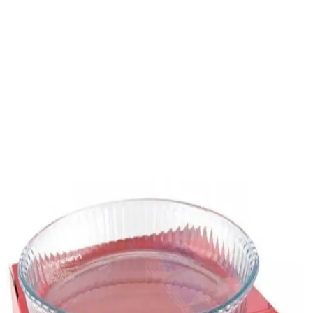
Kullanım Alanları ve Fiyatlandırma
Migros'ta Borcam ürünleri, ısıya dayanıklı cam yapısıyla fırında
pişirme ve saklama için ideal. Fiyatlar ürün boyutuna göre değişir,
dayanıklı ve kolay temizlenir mutfak gereçleri sunar.
Self Power Kalın Tava ve Borcam Koruyucu Seti ile
Mutfakta Uzun Ömürlü Koruma
Self Power'in 3'lü keçe tava ve borcam koruyucu seti, dayanıklı ve
şık tasarımıyla mutfak eşyalarınızı çizilmelere karşı korur, uzun ömür
sağlar ve hijyenik kullanım sunar.
HAMUR Tencere, Tava ve Borcam Koruyucu Ped
Seti ile Mutfakta Güvenli ve Düzenli Saklama
HAMUR’un yüksek kaliteli koruyucu seti, mutfak gereçlerinizi
çizilmelere ve darbelere karşı korur, düzeni sağlar ve uzun ömürlü
kullanım sunar.
Anadolu Saray 2'li Dikdörtgen Plastik Borcam
Kapağı Dayanıklı ve Uyumlu Mutfak Çözümü
Anadolu Saray'ın çiftli dikdörtgen plastik borcam kapağı, büyük boy