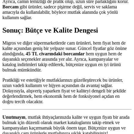
Ayrıca, camın temizliği de pratik olup, uzun süre parlaklığını korur.
Borcam
gibi ürünler, sadece pişirme değil, servis ve saklama
amacıyla da kullanılabilir, böylece mutfak alanında çok yönlü
kullanım sağlar.
Sonuç: Bütçe ve Kalite Dengesi
Migros ve diğer süpermarketlerde cam ürünleri, hem fiyat hem de
kalite açısından geniş bir yelpaze sunar. Güncel fiyatlar göz önüne
alındığında,
45 TL civarındaki borcamlar
hem uygun hem de
dayanıklı seçenekler arasında yer alır. Ayrıca, kampanyalar ve
katalog indirimleri takip edilerek, bütçenize uygun en iyi ürünü
bulmak mümkündür.
Pratikliği ve estetiğiyle mutfaklarınızı güzelleştirecek bu ürünler,
uzun vadeli kullanım ve hijyen açısından da avantaj sağlar.
Dolayısıyla, alışveriş yaparken fiyat ve kaliteyi dengeli bir şekilde
değerlendirmek, hem ekonomik hem de fonksiyonel açıdan en
doğru tercih olacaktır.
Unutmayın
, mutfak ihtiyaçlarınızda kalite ve uygun fiyatı bir arada
bulmak için düzenli olarak market kataloglarını takip etmek ve
kampanyaları kaçırmamak büyük önem taşır. Bütçenize uygun ve
dayanıklı cam ürünlerle mutfağınıza şıklık katabilirsiniz!