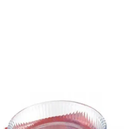
Migros'ta Borcam Ürünleri: Teknik Özellikler,
Kullanım Alanları ve Fiyatlandırma
Migros'ta Borcam ürünleri, ısıya dayanıklı cam yapısıyla fırında
pişirme ve saklama için ideal. Fiyatlar ürün boyutuna göre değişir,
dayanıklı ve kolay temizlenir mutfak gereçleri sunar.
Self Power Kalın Tava ve Borcam Koruyucu Seti ile
Mutfakta Uzun Ömürlü Koruma
Self Power'in 3'lü keçe tava ve borcam koruyucu seti, dayanıklı ve
şık tasarımıyla mutfak eşyalarınızı çizilmelere karşı korur, uzun ömür
sağlar ve hijyenik kullanım sunar.
HAMUR Tencere, Tava ve Borcam Koruyucu Ped
Seti ile Mutfakta Güvenli ve Düzenli Saklama
HAMUR’un yüksek kaliteli koruyucu seti, mutfak gereçlerinizi
çizilmelere ve darbelere karşı korur, düzeni sağlar ve uzun ömürlü
kullanım sunar.