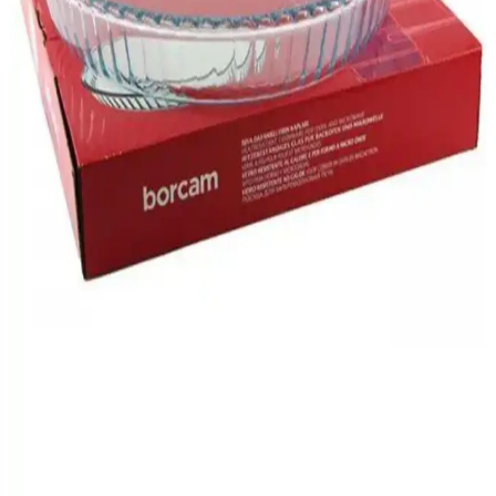
borcamlar için uyumlu, hafif ve dayanıklı, pratik kullanım sağlayan
ideal bir mutfak çözümüdür.
Pure Age Kalın Tava Tencere ve Borcam Koruyucu
Keçe Seti Türkiye Üretimi Güvenli Kullanım
Dayanıklı ve estetik Pure Age keçe seti, mutfak gereçlerinizi
çizilmelere karşı korur, hijyen sağlar ve uzun ömürlü kullanım sunar.
Borcam Sufle Kabı: Dayanıklı ve Çok Yönlü
Mutfak Gereçleri Listesinde Öne Çıkan Seçenek
Borcam sufle kabı, dayanıklılığı ve çok yönlülüğü ile mutfakta
vazgeçilmez. Farklı tarifler ve şık sunumlar için ideal olan bu kaplar,
uzun ömürlü ve estetik çözümler sunar.
Paşabahçe Yuvarlak Borcamlar: Dayanıklı ve
Estetik Mutfak Gereçleri Rehberi
Paşabahçe yuvarlak borcamlar, dayanıklı, şık ve çok yönlü
kullanımıyla mutfakta pratiklik ve estetik sağlar. Pişirme, saklama ve
servis için ideal, uzun ömürlü cam ürünlerdir.