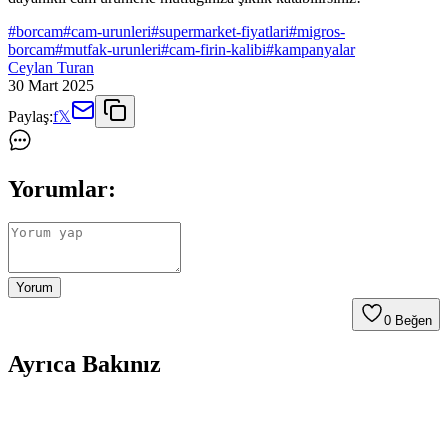
#
borcam
#
cam-urunleri
#
supermarket-fiyatlari
#
migros-
borcam
#
mutfak-urunleri
#
cam-firin-kalibi
#
kampanyalar
Ceylan Turan
30 Mart 2025
Paylaş:
f
𝕏
Yorumlar:
Yorum
0
Beğen
Ayrıca Bakınız
Migros'ta Borcam Ürünleri: Teknik Özellikler,