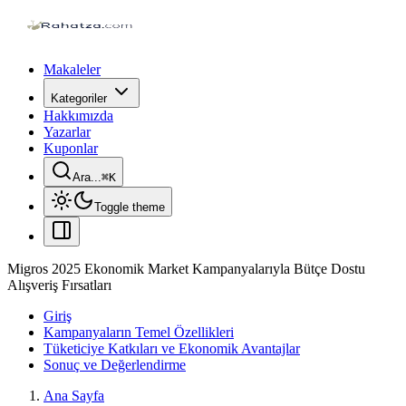
Makaleler
Kategoriler
Hakkımızda
Yazarlar
Kuponlar
Ara...
⌘
K
Toggle theme
Migros 2025 Ekonomik Market Kampanyalarıyla Bütçe Dostu
Alışveriş Fırsatları
Giriş
Kampanyaların Temel Özellikleri
Tüketiciye Katkıları ve Ekonomik Avantajlar
Sonuç ve Değerlendirme
Ana Sayfa