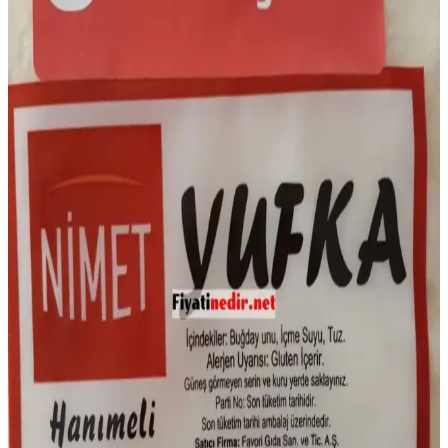
gibi maliyet düşürücü yöntemler detaylıca incelenmektedir.
Belçika'da İki Haftalık Market Alışverişi ve Akşam
Yemekleri İçin 114,93 Euro Bütçe Planlaması
Belçika'da iki kişilik aile için 114,93 Euro bütçeyle iki haftalık
market alışverişi ve akşam yemekleri planlandı. İndirimli ürünler ve
mevsim sebzeleriyle dengeli, çeşitli ve ekonomik beslenme sağlandı.
Marketlerde Ücretsiz ve İndirimli Balık Artıkları:
Kullanım Alanları ve Gıda İsrafı Önlemleri
Marketlerde ücretsiz veya indirimli sunulan somon balığı artıkları,
besin değeri yüksek ve çeşitli yemeklerde kullanılabilir. Bu
uygulama gıda israfını azaltırken ekonomik avantaj sağlar.
Marketlerde Corned Beef İndirimi ve Fırsatları:
Stok, Fiyat ve Kullanım Rehberi
Corned beef, St. Patrick's Day sonrası marketlerde indirimle satılır.
Fiyat ve stok farklılıkları, kullanım alanları ve indirim taktikleri
detaylıca incelenir. Doğru zamanlama ve market seçimi önemlidir.