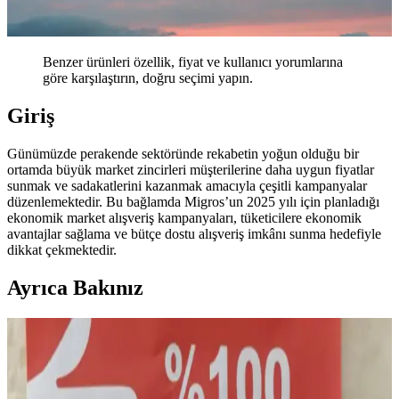
Benzer ürünleri özellik, fiyat ve kullanıcı yorumlarına
göre karşılaştırın, doğru seçimi yapın.
Giriş
Günümüzde perakende sektöründe rekabetin yoğun olduğu bir
ortamda büyük market zincirleri müşterilerine daha uygun fiyatlar
sunmak ve sadakatlerini kazanmak amacıyla çeşitli kampanyalar
düzenlemektedir. Bu bağlamda Migros’un 2025 yılı için planladığı
ekonomik market alışveriş kampanyaları, tüketicilere ekonomik
avantajlar sağlama ve bütçe dostu alışveriş imkânı sunma hedefiyle
dikkat çekmektedir.
Ayrıca Bakınız
Safeway Marketlerinde Et Alışverişi: Kalite,
İndirimler ve Tasarruf Yöntemleri
Safeway marketlerinde kaliteli et ürünleri uygun fiyatlarla sunuluyor.