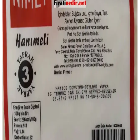
Marketlerde Corned Beef İndirimi ve Fırsatları:
Stok, Fiyat ve Kullanım Rehberi
Corned beef, St. Patrick's Day sonrası marketlerde indirimle satılır.
Fiyat ve stok farklılıkları, kullanım alanları ve indirim taktikleri
detaylıca incelenir. Doğru zamanlama ve market seçimi önemlidir.
A101 Mağazalarının Hafta İçi Kapanış Saatleri ve
Güncel Bilgiler
A101 mağazalarının hafta içi kapanış saatleri bölgeye göre
değişebilir. En doğru bilgi için resmi kaynaklara başvurmak
önemlidir.
A101 Marketleri ve Sosis Fiyatları Güncel Durum ve
Güvenlik Önlemleri Hakkında Bilgi
A101 marketleri ve sosis fiyatları hakkında güncel bilgiler, fiyat
aralıkları ve güvenlik önlemleri ile ilgili detaylar, tüketicilerin bilinçli
alışveriş yapmasını sağlar.
A101 Yufka Fiyatları ve Piyasa Durumu Güncel