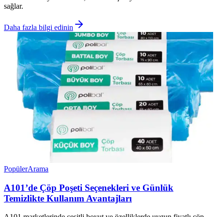
sağlar.
Daha fazla bilgi edinin
Popüler
Arama
A101’de Çöp Poşeti Seçenekleri ve Günlük
Temizlikte Kullanım Avantajları
A101 marketlerinde çeşitli boyut ve özelliklerde uygun fiyatlı çöp