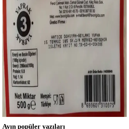
A101 Mağazalarının Hafta İçi Kapanış Saatleri ve
Güncel Bilgiler
A101 mağazalarının hafta içi kapanış saatleri bölgeye göre
değişebilir. En doğru bilgi için resmi kaynaklara başvurmak
önemlidir.
A101 Marketleri ve Sosis Fiyatları Güncel Durum ve
Güvenlik Önlemleri Hakkında Bilgi
A101 marketleri ve sosis fiyatları hakkında güncel bilgiler, fiyat
aralıkları ve güvenlik önlemleri ile ilgili detaylar, tüketicilerin bilinçli
alışveriş yapmasını sağlar.
A101 Yufka Fiyatları ve Piyasa Durumu Güncel
Bilgilerle Analizi
A101 marketleri uygun fiyatlı temel gıda ürünleri sunar, yufka
fiyatları bölge ve zamana göre değişir. Kampanyaları takip ederek
avantaj sağlayabilirsiniz.
Ayın popüler yazıları