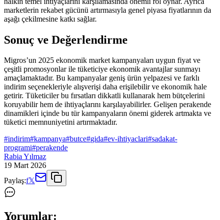
halkın temel ihtiyaçlarını karşılamasında önemli rol oynar. Ayrıca
marketlerin rekabet gücünü artırmasıyla genel piyasa fiyatlarının da
aşağı çekilmesine katkı sağlar.
Sonuç ve Değerlendirme
Migros’un 2025 ekonomik market kampanyaları uygun fiyat ve
çeşitli promosyonlar ile tüketiciye ekonomik avantajlar sunmayı
amaçlamaktadır. Bu kampanyalar geniş ürün yelpazesi ve farklı
indirim seçenekleriyle alışverişi daha erişilebilir ve ekonomik hale
getirir. Tüketiciler bu fırsatları dikkatli kullanarak hem bütçelerini
koruyabilir hem de ihtiyaçlarını karşılayabilirler. Gelişen perakende
dinamikleri içinde bu tür kampanyaların önemi giderek artmakta ve
tüketici memnuniyetini artırmaktadır.
#
indirim
#
kampanya
#
butce
#
gida
#
ev-ihtiyaclari
#
sadakat-
programi
#
perakende
Rabia Yılmaz
19 Mart 2026
Paylaş:
f
𝕏
Yorumlar: