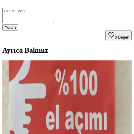
Yorum
0
Beğen
Ayrıca Bakınız
Safeway Marketlerinde Et Alışverişi: Kalite,
İndirimler ve Tasarruf Yöntemleri
Safeway marketlerinde kaliteli et ürünleri uygun fiyatlarla sunuluyor.
İndirimler, kuponlar ve vakumlu paketleme yöntemleriyle tasarruf
sağlanırken, mobil uygulama alışverişi kolaylaştırıyor.
Yemek Teslimat Uygulamalarında Tasarruf
Yöntemleri ve Alternatif Yaklaşımlar Üzerine Analiz
Yemek teslimat uygulamalarında teslimat ücreti olmadan
indirimlerden yararlanma, evde yemek yapma ve abonelik sistemleri