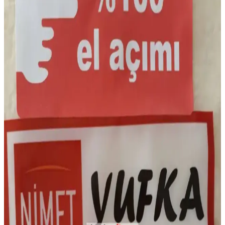
İndirimler, kuponlar ve vakumlu paketleme yöntemleriyle tasarruf
sağlanırken, mobil uygulama alışverişi kolaylaştırıyor.
Yemek Teslimat Uygulamalarında Tasarruf
Yöntemleri ve Alternatif Yaklaşımlar Üzerine Analiz
Yemek teslimat uygulamalarında teslimat ücreti olmadan
indirimlerden yararlanma, evde yemek yapma ve abonelik sistemleri
gibi maliyet düşürücü yöntemler detaylıca incelenmektedir.
Belçika'da İki Haftalık Market Alışverişi ve Akşam
Yemekleri İçin 114,93 Euro Bütçe Planlaması
Belçika'da iki kişilik aile için 114,93 Euro bütçeyle iki haftalık
market alışverişi ve akşam yemekleri planlandı. İndirimli ürünler ve
mevsim sebzeleriyle dengeli, çeşitli ve ekonomik beslenme sağlandı.
Marketlerde Ücretsiz ve İndirimli Balık Artıkları:
Kullanım Alanları ve Gıda İsrafı Önlemleri
Marketlerde ücretsiz veya indirimli sunulan somon balığı artıkları,
besin değeri yüksek ve çeşitli yemeklerde kullanılabilir. Bu
uygulama gıda israfını azaltırken ekonomik avantaj sağlar.