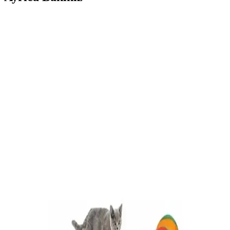
Bebek Gelişimini Destekleyen Güvenilir Ürünler
Hakkında Bilgi ve Doğru Seçim Rehberi
Bebek gelişimini destekleyen güvenilir ürünler, doğal içerik ve
sertifikalarla seçilmeli. Uzman önerileri ve doğru kullanım, bebeğin
sağlığı için önemlidir.
Teddy Bear Toast: Çocuklar İçin Sağlıklı ve
Eğlenceli Atıştırmalık Tarifleri
Teddy Bear Toast, çocukların sağlıklı beslenmesini teşvik eden,
kolay hazırlanan ve ekonomik bir atıştırmalıktır. Oyuncak ayı ile
verilen bu tarif, çocuklara arkadaşlık hissi sunar.
Kayyum Yunus Figürlü Köpük Tabanca İncelemesi
ve Kullanıcı Yorumları
Kayyum Yunus Figürlü Köpük Tabanca, çocukların hayal gücünü
geliştiren ve eğlenceli vakit geçirmelerini sağlayan dayanıklı
olmayan plastik yapısıyla dikkat çeken bir oyuncaktır.