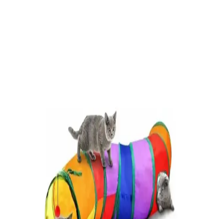
Teddy Bear Toast: Çocuklar İçin Sağlıklı ve
Eğlenceli Atıştırmalık Tarifleri
Teddy Bear Toast, çocukların sağlıklı beslenmesini teşvik eden,
kolay hazırlanan ve ekonomik bir atıştırmalıktır. Oyuncak ayı ile
verilen bu tarif, çocuklara arkadaşlık hissi sunar.
Kayyum Yunus Figürlü Köpük Tabanca İncelemesi
ve Kullanıcı Yorumları
Kayyum Yunus Figürlü Köpük Tabanca, çocukların hayal gücünü
geliştiren ve eğlenceli vakit geçirmelerini sağlayan dayanıklı
olmayan plastik yapısıyla dikkat çeken bir oyuncaktır.
Düz Kedi Tünelleri Modelleri ve Fiyatları Hakkında
Güncel Bilgiler
Kedi tünelleri, kedilerin enerjisini atması ve eğlenmesi için ideal.
Farklı modeller ve fiyatlar hakkında güncel bilgiler, malzeme kalitesi
ve kullanım avantajlarıyla kedinizin yaşam kalitesini artırın.
Nulaxy Konuşan Kaktüs: Çocuklar İçin Eğlenceli ve