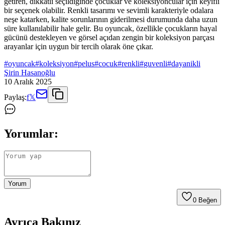
getiren, dikkatli seçildiğinde çocuklar ve koleksiyoncular için keyifli
bir seçenek olabilir. Renkli tasarımı ve sevimli karakteriyle odalara
neşe katarken, kalite sorunlarının giderilmesi durumunda daha uzun
süre kullanılabilir hale gelir. Bu oyuncak, özellikle çocukların hayal
gücünü destekleyen ve görsel açıdan zengin bir koleksiyon parçası
arayanlar için uygun bir tercih olarak öne çıkar.
#
oyuncak
#
koleksiyon
#
pelus
#
cocuk
#
renkli
#
guvenli
#
dayanikli
Şirin Hasanoğlu
10 Aralık 2025
Paylaş:
f
𝕏
Yorumlar:
Yorum
0
Beğen
Ayrıca Bakınız