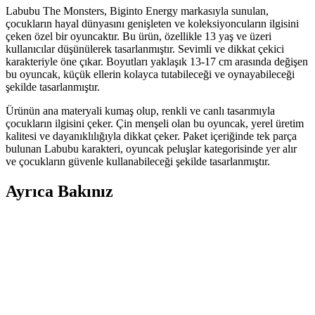
Labubu The Monsters, Biginto Energy markasıyla sunulan,
çocukların hayal dünyasını genişleten ve koleksiyoncuların ilgisini
çeken özel bir oyuncaktır. Bu ürün, özellikle 13 yaş ve üzeri
kullanıcılar düşünülerek tasarlanmıştır. Sevimli ve dikkat çekici
karakteriyle öne çıkar. Boyutları yaklaşık 13-17 cm arasında değişen
bu oyuncak, küçük ellerin kolayca tutabileceği ve oynayabileceği
şekilde tasarlanmıştır.
Ürünün ana materyali kumaş olup, renkli ve canlı tasarımıyla
çocukların ilgisini çeker. Çin menşeli olan bu oyuncak, yerel üretim
kalitesi ve dayanıklılığıyla dikkat çeker. Paket içeriğinde tek parça
bulunan Labubu karakteri, oyuncak peluşlar kategorisinde yer alır
ve çocukların güvenle kullanabileceği şekilde tasarlanmıştır.
Ayrıca Bakınız
Bebek Gelişimini Destekleyen Güvenilir Ürünler
Hakkında Bilgi ve Doğru Seçim Rehberi
Bebek gelişimini destekleyen güvenilir ürünler, doğal içerik ve
sertifikalarla seçilmeli. Uzman önerileri ve doğru kullanım, bebeğin
sağlığı için önemlidir.