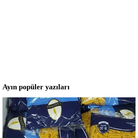
Yüksek Performanslı Dart Tabancası İncelemesi
Phoenix Stryfe, yüksek performanslı motorlu dart tabancası,
özelleştirilebilir tasarımı ve 27 metreye varan atış mesafesiyle
oyunculara stratejik avantaj sağlar.
Kıvrımlı Kedi Tüneli Tasarımı: Doğal Davranışlara
Uygun Güvenli ve Konforlu Oyun Alanları
Kıvrımlı kedi tünelleri, doğal hareketleri ve içgüdüleri destekleyen
dayanıklı, güvenli ve konforlu tasarımlarla kedilerin yaşam kalitesini
yükselten popüler oyuncaklardır.
Ayın popüler yazıları