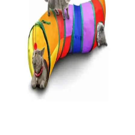
Düz Kedi Tünelleri Modelleri ve Fiyatları Hakkında
Güncel Bilgiler
Kedi tünelleri, kedilerin enerjisini atması ve eğlenmesi için ideal.
Farklı modeller ve fiyatlar hakkında güncel bilgiler, malzeme kalitesi
ve kullanım avantajlarıyla kedinizin yaşam kalitesini artırın.
Nulaxy Konuşan Kaktüs: Çocuklar İçin Eğlenceli ve
Etkileşimli Oyuncak Özellikleri
Nulaxy Konuşan Kaktüs, şarkı söyleyen, dans eden ve ses taklidi
yapabilen interaktif çocuk oyuncakları arasında öne çıkar. Renkli
tasarımı ve şarjlı kullanımıyla hareket özgürlüğü sağlar, çocukların
yaratıcılığını destekler.
Bebek Gelişimi İçin Oyuncaklı Yastıklar Güvenlik ve
Kullanım İpuçları
Bebek gelişimini destekleyen oyuncaklı yastıklar, doğru kullanım ve
güvenlik önlemleriyle sağlıklı büyümeye katkı sağlar. Güvenlik ve
hijyen kurallarına dikkat edilmelidir.
Hasbro Nerf Phoenix Stryfe: Özelleştirilebilir ve