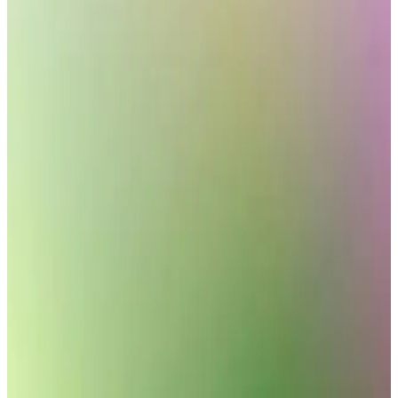
Kumtel beyaz cam ankastre setleriyle modern mutfağınıza şıklık ve
fonksiyonellik katın. Detayları hemen keşfedin! Synopsıs:
Kumtel’in 2025 koleksiyonunda yer alan beyaz
Kumtel Dizayn Ankastre Setleri: Modern ve
Fonksiyonel Mutfaklar İçin Ideal Seçenekler
Kumtel ankastre setleri, şık tasarımı, enerji tasarrufu ve kullanım
kolaylığıyla modern mutfakların vazgeçilmezleri arasında yer alıyor.
Çok fonksiyonlu ve pratik çözümler sunar.
Sıcak ve Soğuk Taharet Musluğu Seçenekleri ve
Hijyen Standartları
Modern taharet muslukları, hijyen ve konforu artırmak için çeşitli
modeller ve özellikler sunar. Malzeme kalitesi, kullanım kolaylığı ve
tasarım detaylarıyla en uygun seçimi yapabilirsiniz.
Kumtel Beyaz Cam Dijital Ankastre Setleri: Modern
ve Şık Mutfaklar İçin Uygun Seçenekler
Kumtel’in beyaz cam dijital ankastre setleri, şık tasarım, dayanıklılık