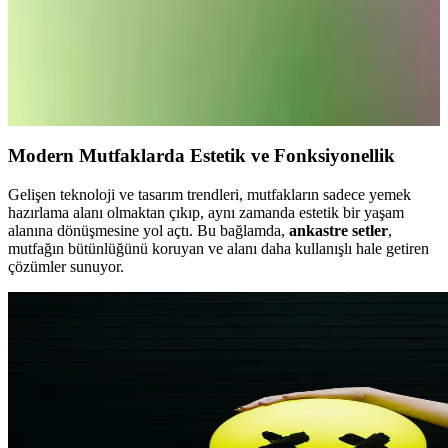
Kumtel Beyaz Cam Dijital Ankastre Setleri: Modern
ve Şık Mutfaklar İçin Uygun Seçenekler
Kumtel’in beyaz cam dijital ankastre setleri, şık tasarım, dayanıklılık
ve enerji tasarrufu sunarak modern mutfaklara estetik ve
fonksiyonellik katıyor.
Modern Mutfaklarda Estetik ve Fonksiyonellik
Gelişen teknoloji ve tasarım trendleri, mutfakların sadece yemek
hazırlama alanı olmaktan çıkıp, aynı zamanda estetik bir yaşam
alanına dönüşmesine yol açtı. Bu bağlamda,
ankastre setler
,
mutfağın bütünlüğünü koruyan ve alanı daha kullanışlı hale getiren
çözümler sunuyor.