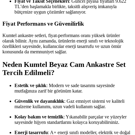
Fiyat ve Taksit Seçenekleri
: Güncel piyasa fiyatları 9.622
TL’den başlamakla birlikte, taksitli alışveriş imkanıyla
bütçenize uygun çözümler sağlanıyor.
Fiyat Performans ve Güvenilirlik
Kumtel ankastre setleri, fiyat-performans oranı yüksek ürünler
olarak bilinir. Aynı zamanda, ürünlerin enerji sınıfı ve teknolojik
özellikleri sayesinde, kullanıcılar enerji tasarrufu ve uzun ömür
konusunda da memnuniyet sağlar.
Neden Kumtel Beyaz Cam Ankastre Set
Tercih Edilmeli?
Estetik ve şıklık
: Modern ve sade tasarımı sayesinde
mutfağınıza zarif bir görünüm katar.
Güvenlik ve dayanıklılık
: Gaz emniyet sistemi ve kaliteli
malzeme kullanımı, uzun vadeli kullanım sağlar.
Kolay bakım ve temizlik
: Yıkanabilir parçalar ve yüzeyler
sayesinde hijyen standartlarını kolayca koruyabilirsiniz.
Enerji tasarrufu
: A+ enerji sınıfı modeller, elektrik ve doğal