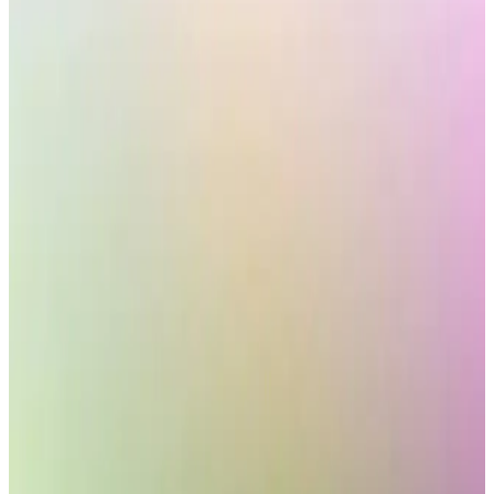
Migros Ankastre Set Ürünleri Hakkında Mevcut
Bilgi ve Değerlendirme
Migros'un ankastre set ürünleri hakkında mevcut arama sonuçlarında
somut bilgi bulunmamaktadır. Yazı, bilgi eksikliğine rağmen
tüketicilerin bilinçli tercih yapabilmesi için değerlendirme
sunmaktadır.
Kumtel Ankastre Set Özellikleri: Teknik Detaylar ve
Genel Değerlendirme
Kumtel ankastre setler hakkında mevcut arama sonuçları teknik
detaylar sunmuyor. Yazı, sınırlı veriler ışığında ürün özelliklerine
genel bir bakış ve değerlendirme sağlar.
2025'te Mutfaklarda Devrim: Kumtel Home Beyaz
Cam Ankastre Set ile Tanışın
Kumtel Home Beyaz Cam Ankastre Set ile mutfağınıza modern
şıklık ve pratiklik katın. Detayları keşfedin, hemen inceleyin!
2025'te Mutfağınızı Baştan Yaratacak Kumtel Beyaz
Cam Ankastre Setleri