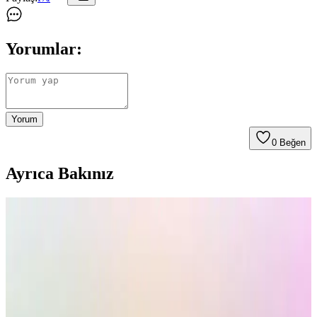
Yorumlar:
Yorum
0
Beğen
Ayrıca Bakınız
Kumtel Dizayn Beyaz Cam Ankastre Set: Teknik
Bilgi Eksikliği ve Ürün İncelemesi
Kumtel Dizayn Beyaz Cam Ankastre Set hakkında mevcut
kaynaklarda teknik bilgi ve kullanıcı yorumları bulunmamaktadır.
Ürün, beyaz cam tasarımıyla modern bir görünüm sunar ancak
detaylı performans verileri yoktur.