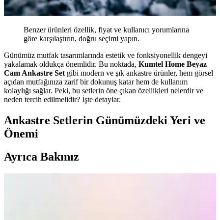
Benzer ürünleri özellik, fiyat ve kullanıcı yorumlarına
göre karşılaştırın, doğru seçimi yapın.
Günümüz mutfak tasarımlarında estetik ve fonksiyonellik dengeyi
yakalamak oldukça önemlidir. Bu noktada,
Kumtel Home Beyaz
Cam Ankastre Set
gibi modern ve şık ankastre ürünler, hem görsel
açıdan mutfağınıza zarif bir dokunuş katar hem de kullanım
kolaylığı sağlar. Peki, bu setlerin öne çıkan özellikleri nelerdir ve
neden tercih edilmelidir? İşte detaylar.
Ankastre Setlerin Günümüzdeki Yeri ve
Önemi
Ayrıca Bakınız
Kumtel Dizayn Beyaz Cam Ankastre Set: Teknik
Bilgi Eksikliği ve Ürün İncelemesi
Kumtel Dizayn Beyaz Cam Ankastre Set hakkında mevcut