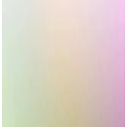
kaynaklarda teknik bilgi ve kullanıcı yorumları bulunmamaktadır.
Ürün, beyaz cam tasarımıyla modern bir görünüm sunar ancak
detaylı performans verileri yoktur.
Migros Ankastre Set Ürünleri Hakkında Mevcut
Bilgi ve Değerlendirme
Migros'un ankastre set ürünleri hakkında mevcut arama sonuçlarında
somut bilgi bulunmamaktadır. Yazı, bilgi eksikliğine rağmen
tüketicilerin bilinçli tercih yapabilmesi için değerlendirme
sunmaktadır.
Kumtel Ankastre Set Özellikleri: Teknik Detaylar ve
Genel Değerlendirme
Kumtel ankastre setler hakkında mevcut arama sonuçları teknik
detaylar sunmuyor. Yazı, sınırlı veriler ışığında ürün özelliklerine
genel bir bakış ve değerlendirme sağlar.
2025'te Mutfaklarda Devrim: Kumtel Home Beyaz
Cam Ankastre Set ile Tanışın
Kumtel Home Beyaz Cam Ankastre Set ile mutfağınıza modern