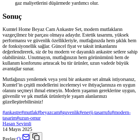
gaz maliyetlerini düşürmede yardımcı olur.
Sonuç
Kumtel Home Beyaz Cam Ankastre Set, modern mutfakların
vazgeçilmez bir parçası olmaya adaydır. Estetik tasarımı, yüksek
performansı ve güvenlik özellikleriyle, mutfağınızda hem şıklık hem
de fonksiyonellik sağlar. Güncel fiyat ve taksit imkanlarını
değerlendirerek, siz de bu modern ve dayanıklı ankastre setlere sahip
olabilirsiniz. Unutmayın, mutfağınızın hem görünümünü hem de
kullanım konforunu artıracak bu tür ürünler, uzun vadede büyük
avantajlar sunar.
Mutfağınızı yenilemek veya yeni bir ankastre set almak istiyorsanız,
Kumtel’in çeşitli modellerini incelemeyi ve ihtiyaçlarınıza en uygun
olanını seçmeyi ihmal etmeyin. Modern yaşamın gereklerine uygun,
güvenilir ve şık mutfak ürünleriyle yaşam alanlarınızı
güzelleştirebilirsiniz!
#
ankastre
#
mutfak
#
beyazcam
#
guvenlik
#
enerji-tasarrufu
#
modern-
tasarim
#
uzun-omur
Hasan Sevimli
14 Mayıs 2025
Paylaş:
f
𝕏