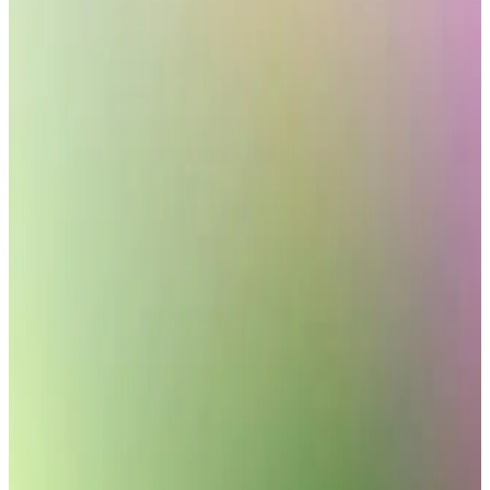
şıklık ve pratiklik katın. Detayları keşfedin, hemen inceleyin!
2025'te Mutfağınızı Baştan Yaratacak Kumtel Beyaz
Cam Ankastre Setleri
Kumtel beyaz cam ankastre setleriyle modern mutfağınıza şıklık ve
fonksiyonellik katın. Detayları hemen keşfedin! Synopsıs:
Kumtel’in 2025 koleksiyonunda yer alan beyaz
Kumtel Dizayn Ankastre Setleri: Modern ve
Fonksiyonel Mutfaklar İçin Ideal Seçenekler
Kumtel ankastre setleri, şık tasarımı, enerji tasarrufu ve kullanım
kolaylığıyla modern mutfakların vazgeçilmezleri arasında yer alıyor.
Çok fonksiyonlu ve pratik çözümler sunar.
Sıcak ve Soğuk Taharet Musluğu Seçenekleri ve
Hijyen Standartları
Modern taharet muslukları, hijyen ve konforu artırmak için çeşitli
modeller ve özellikler sunar. Malzeme kalitesi, kullanım kolaylığı ve
tasarım detaylarıyla en uygun seçimi yapabilirsiniz.