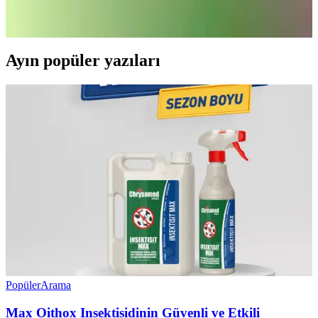
ve enerji tasarrufu sunarak modern mutfaklara estetik ve
fonksiyonellik katıyor.
Ayın popüler yazıları
Popüler
Arama
Max Oithox Insektisidinin Güvenli ve Etkili