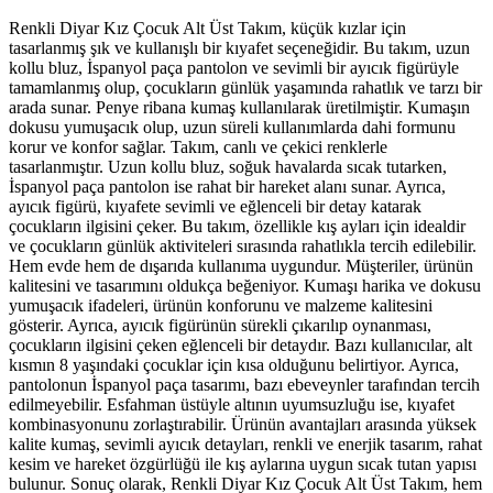
Renkli Diyar Kız Çocuk Alt Üst Takım, küçük kızlar için
tasarlanmış şık ve kullanışlı bir kıyafet seçeneğidir. Bu takım, uzun
kollu bluz, İspanyol paça pantolon ve sevimli bir ayıcık figürüyle
tamamlanmış olup, çocukların günlük yaşamında rahatlık ve tarzı bir
arada sunar. Penye ribana kumaş kullanılarak üretilmiştir. Kumaşın
dokusu yumuşacık olup, uzun süreli kullanımlarda dahi formunu
korur ve konfor sağlar. Takım, canlı ve çekici renklerle
tasarlanmıştır. Uzun kollu bluz, soğuk havalarda sıcak tutarken,
İspanyol paça pantolon ise rahat bir hareket alanı sunar. Ayrıca,
ayıcık figürü, kıyafete sevimli ve eğlenceli bir detay katarak
çocukların ilgisini çeker. Bu takım, özellikle kış ayları için idealdir
ve çocukların günlük aktiviteleri sırasında rahatlıkla tercih edilebilir.
Hem evde hem de dışarıda kullanıma uygundur. Müşteriler, ürünün
kalitesini ve tasarımını oldukça beğeniyor. Kumaşı harika ve dokusu
yumuşacık ifadeleri, ürünün konforunu ve malzeme kalitesini
gösterir. Ayrıca, ayıcık figürünün sürekli çıkarılıp oynanması,
çocukların ilgisini çeken eğlenceli bir detaydır. Bazı kullanıcılar, alt
kısmın 8 yaşındaki çocuklar için kısa olduğunu belirtiyor. Ayrıca,
pantolonun İspanyol paça tasarımı, bazı ebeveynler tarafından tercih
edilmeyebilir. Esfahman üstüyle altının uyumsuzluğu ise, kıyafet
kombinasyonunu zorlaştırabilir. Ürünün avantajları arasında yüksek
kalite kumaş, sevimli ayıcık detayları, renkli ve enerjik tasarım, rahat
kesim ve hareket özgürlüğü ile kış aylarına uygun sıcak tutan yapısı
bulunur. Sonuç olarak, Renkli Diyar Kız Çocuk Alt Üst Takım, hem