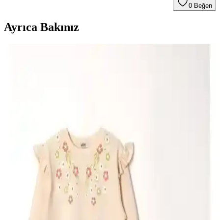
0
Beğen
Ayrıca Bakınız
Civil Girls Kız Çocuk Tişörtü: Şık ve Konforlu
Günlük Giyim Seçeneği
Civil Girls kız çocuk tişörtü, %95 pamuk ve %5 elastan içeriğiyle
yumuşak ve esnek. Bej renk ve grafik desenleriyle günlük şıklık
sunar, dayanıklı ve kolay bakım sağlar.
Kız Çocuk İç Giyim Karşılaştırması: Dondeza Tutku
Boxer ve Happyfox Külot Özellikleri
İki popüler kız çocuk iç çamaşırını detaylı inceleyerek, malzeme,
konfor ve dayanıklılık açısından karşılaştırıyoruz. Doğru seçim
yapmanız için önemli bilgiler içerir.
DeFacto ve İncili Kışlık Çocuk Tayt Setleri
Karşılaştırması