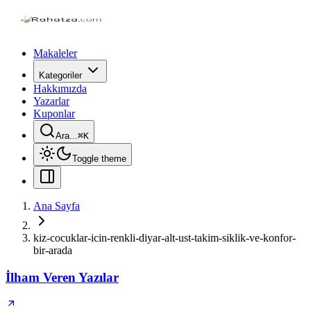
Makaleler
Kategoriler
Hakkımızda
Yazarlar
Kuponlar
Ara...
⌘
K
Toggle theme
Ana Sayfa
kiz-cocuklar-icin-renkli-diyar-alt-ust-takim-siklik-ve-konfor-
bir-arada
İlham Veren Yazılar