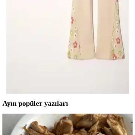
burada.
Kız Çocuklar İçin En İyi Panduf Modelleri
Karşılaştırması ve Seçim Rehberi
İki popüler kız çocuk pandufu modeli detaylı karşılaştırmasıyla,
konfor, güvenlik ve kullanım kolaylığı kriterleriyle en iyi seçimi
yapmanıza yardımcı oluyor.
Zepkids Kız Çocuk Takımları Karşılaştırması:
Rahatlık ve Şıklık Arasında
İki farklı Zepkids kız çocuk takımı detaylı karşılaştırmasıyla,
rahatlık, şıklık ve kaliteyi bir arada sunan ürünleri keşfedin ve en
uygun seçimi yapın.
Ayın popüler yazıları