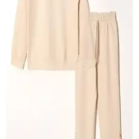
İki popüler kız çocuk taytını karşılaştırıyoruz. DeFacto'nun günlük
kullanıma uygun ince taytı ile şardonlu, sıcak tutan kışlık tayt setinin
özellikleri ve kullanıcı yorumlarıyla en iyi seçimi yapın.
Albishoes ve Zondersan67 Tavşanlı Çocuk
Pandufları Karşılaştırması ve Seçim Rehberi
İki popüler çocuk panduf modelini detaylı karşılaştırıyoruz.
Rahatlık, tasarım ve kalite açısından önemli noktaları ele alarak
ebeveynlere en uygun seçimi yapmalarında yardımcı oluyoruz.
Frozen 92.Loly-3.P Fuşya Kız Çocuk Kar Botu: Şık
ve Sıcak Kalmanızı Sağlayan Kış Ayakkabısı
Canlı fuşya renkli, suya dayanıklı ve sıcak tutan çocuk kar botu,
rahat ve güvenli kullanım sağlar. Hafif yapısı ve pratik tasarımıyla
kış aylarında tercih edilen ideal ayakkabıdır.
Kız Çocuk Elbise Karşılaştırması: DeFacto ve
Eylülce Butik Modelleri Analizi
DeFacto'nun çiçek desenli askılı elbisesi ve Eylülce Butik'in ekoseli
salopet takımı, farklı tarzlar ve kullanım alanlarıyla öne çıkıyor.
Hangi ürün çocuklarınız için daha uygun, detaylı karşılaştırma