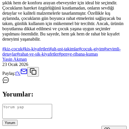
şıklık hem de konforu arayan ebeveynler için ideal bir seçimdir.
Çocukların hareket özgürlüğünü kısıtlamadan, onların sevdiği
detaylar ve kaliteli malzemelerle tasarlanmıştır. Özellikle kış
aylarında, çocukların gün boyunca rahat etmelerini sağlayacak bu
takım, günlük kullanım için mükemmel bir tercihtir. Ancak, ürünün
boyutlarına dikkat edilmesi ve çocuk yaşına uygun seçimler
yapılması önemlidir. Bu sayede, hem şık hem de rahat bir kıyafet
deneyimi yaşanabilir.
#
kiz-cocuk
#
kis-kiyafetleri
#
alt-ust-takimlar
#
cocuk-giyim
#
sevimli-
detaylar
#
rahat-ve-sik-kiyafetler
#
penye-ribana-kumas
Yasin Akman
23 Ocak 2026
Paylaş:
f
𝕏
Yorumlar:
Yorum