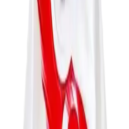
Tasarım ve Görsel Detaylar
Tişörtün en dikkat çekici özelliği, Atatürk'ün Kocatepe'deki anısına
ithafen hazırlanmış grafik baskısıdır. Bu baskı, çocukların hem milli
değerleri öğrenmesine katkı sağlar hem de onlara gurur duygusu
aşılar. Desen, modern ve sade bir tarzda tasarlanmış olup, çocukların
ilgisini çekecek canlı ve net görsellerle süslenmiştir.
Yaka stili olarak bisiklet yaka tercih edilmiştir. Bu yaka tipi,
çocukların hareket özgürlüğünü kısıtlamadan rahat bir kullanım
sağlar. Ayrıca, uzun kollu tasarımı, özellikle serin havalarda veya
mevsim geçişlerinde tercih edilerek, hem şıklık hem de
fonksiyonellik sunar.
Ürün Özellikleri ve Kalite
Ürünün en öne çıkan özellikleri arasında, grafikli tasarımı ve
yumuşak kumaşı yer alır. Kumaşın kalitesi, müşteriler tarafından
genellikle olumlu değerlendirilmiş olsa da, bazı kullanıcılar kolların
uzunluğu ve ince yapısı nedeniyle memnuniyetsizlik dile getirmiştir.
Kolların görseldeki gibi manşetli olmaması ve düz olması,
beklentilerin tam karşılanmamasına yol açabilir.