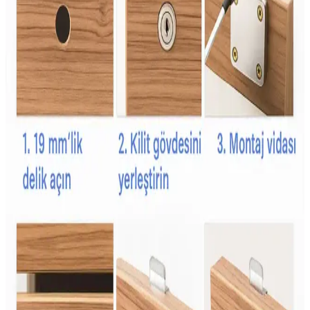
ekonomik beslenme mümkün hale geliyor. Bu yöntemler gıda
israfını azaltır ve besin çeşitliliğini destekler.
İkea Aktivite Önlüğü: Çocuklar İçin Güvenli ve
Konforlu Kullanım Seçenekleri
İkea'nın aktivite önlükleri, su geçirmez, kolay temizlenebilir ve
hareket özgürlüğü sağlayan tasarımlarıyla çocukların aktivitelerini
güvenli ve konforlu hale getirir.
Babyjem Çocuk Yağmurlukları: Güvenli, Konforlu
ve Dayanıklı Yağmurluk Seçenekleri
Babyjem yağmurlukları, su ve rüzgar geçirmez özellikleriyle
çocukların hareket özgürlüğünü kısıtlamadan olumsuz hava
koşullarında korur, dayanıklı ve kullanışlı tasarımıyla ebeveynlerin
tercihidir.
Şans Şekeri Nedir ve Kutlamalarda Renkli ve Tatlı
Bir Gelenek Olarak Önemi
Şans şekeri, renkli ve aromatik yapısıyla kutlamalarda popüler olan
geleneksel bir tatlıdır. Çocuklar ve gençler arasında sevilen bu şeker,
kültürel semboller ve eğlence unsuru olarak öne çıkar.