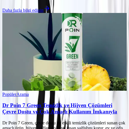
Daha fazla bilgi edinin
Popüler
Arama
Dr Poin 7 Green Temizlik ve Hijyen Çözümleri
Çevre Dostu ve Çok Amaçlı Kullanım İmkanıyla
Dr Poin 7 Green, çevre dostu ve etkili temizlik çözümleri sunan çok
amaçlı ürün, hijyen sağlar, doğa ve insan sağlığını korur, ev ve ofis