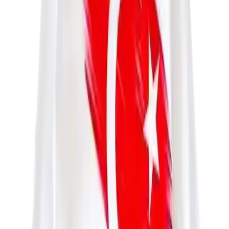
Kumaşın ince olması, özellikle soğuk havalarda tercih edilmesini
sınırlayabilir; ancak, hafifliği sayesinde hareket kabiliyetini artırır ve
günlük kullanımda rahatlık sağlar. Ürün, stok adedi bakımından
sınırlı sayıda bulunmaktadır; bu nedenle, talebin yüksek olduğu
dönemlerde hızlı hareket edilmesi önerilir.
Kullanıcı Yorumları ve Değerlendirmeler
Genel olarak, ürün hakkında farklı görüşler bulunmaktadır. Kumaş
kalitesi ve tasarım beğenisi olumlu olsa da, bazı kullanıcılar kolların
uzunluğu ve ince yapısı nedeniyle ürünün beklentileri karşıladığını
belirtmiştir. Ayrıca, görseldeki detayların tam olarak yansıdığı ve
ürünün kalitesinin düşük olduğu yönünde eleştiriler de mevcuttur.
Özetle, Kidsmadamiko'nun bu tişörtü, çocukların günlük giyim
ihtiyaçlarına uygun, şık ve anlamlı bir seçenek sunar. Ancak,
alıcıların ürün özelliklerini ve kullanıcı yorumlarını dikkate alarak
karar vermesi faydalı olacaktır.
Sonuç ve Tavsiyeler
Bu ürün, özellikle milli değerleri yansıtan tasarımı ve rahat
kullanımıyla öne çıkar. Çocukların hem kendilerini ifade etmelerine