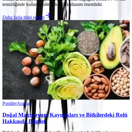
temizliğinde kullanılabilir, dikkatli kullanım önemlidir.
Daha fazla bilgi edinin
Popüler
Arama
Doğal Magnezyum Kaynakları ve Bitkilerdeki Rolü
Hakkında Bilgiler