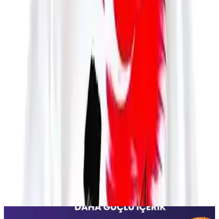
hem de rahat hareket etmelerine imkan tanır. Fakat, ürünün ince
kumaşı ve kolların uzunluğu gibi detaylar göz önünde
bulundurulmalı, alıcılar beklentilerine uygun olup olmadığını
değerlendirmelidir. Gelişmiş kalite ve detaylara sahip alternatifler
araştırılabilir böylece çocuklar için en uygun ve memnuniyet
sağlayan seçim yapılabilir.
Paylaş:
f
𝕏
Yorumlar:
Yorum
0
Beğen
Ayın popüler yazıları