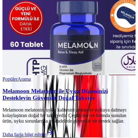
Popüler
Arama
Melamoon Melatonin ile Uyku Düzeninizi
Destekleyin Güvenilir Doğal Takviye
Melamoon melatonin, uyku kalitesini artıran ve uykuya dalmayı
kolaylaştıran doğal bir takviyedir. Çeşitli doz ve formda sunulan
ürün, uyku sorunlarıyla mücadelede güvenilir bir destek sağlar.
Daha fazla bilgi edinin