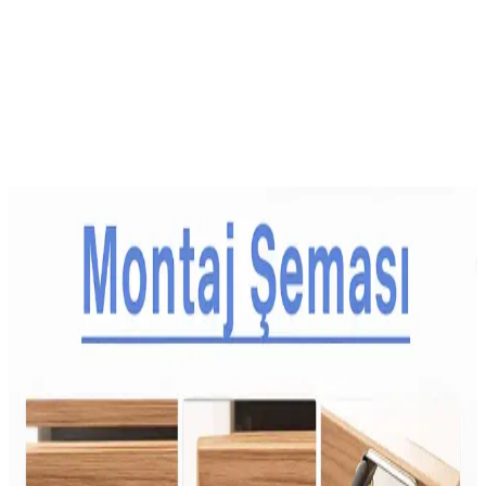
Kidsmadamiko'nun uzun kollu Atatürk Kocatepe baskılı tişörtü,
çocuklar için tasarlanmış özel bir giyim ürünüdür. Bu tişört, 6-13 yaş
arasındaki kız ve erkek çocukların rahatlığı ve şıklığı düşünülerek
hazırlanmıştır. Ürün, %100 pamuk içeriği sayesinde yumuşak ve
cilde dost bir yapıya sahiptir. Beyaz renk seçeneği, her türlü
kıyafetle kolayca kombinlenebilir ve günlük kullanım için idealdir.
Ayrıca Bakınız
Çocuklar İçin Dengeli ve Çeşitli Atıştırmalık Tepsileri
Hazırlama Rehberi
Çocukların spor aktivitelerinde enerji ihtiyacını karşılayan dengeli
atıştırmalık tepsileri; meyve, sebze, protein ve çeşitli lezzetlerle
sağlıklı beslenmeyi destekler. Yaşa göre özelleştirilen seçenekler
sunar.
Aile Bütçesine Uygun Sağlıklı Beslenme Yöntemleri
ve Ekonomik Gıda Seçenekleri
Artan gıda fiyatları ailelerin beslenme düzenini zorlaştırıyor.
Donmuş sebzeler, kuru baklagiller ve planlı alışverişle sağlıklı,