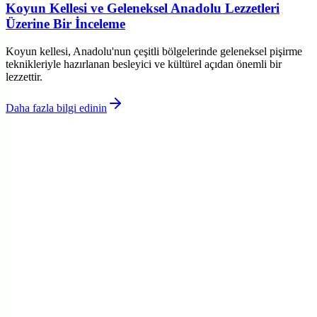
Koyun Kellesi ve Geleneksel Anadolu Lezzetleri
Üzerine Bir İnceleme
Koyun kellesi, Anadolu'nun çeşitli bölgelerinde geleneksel pişirme
teknikleriyle hazırlanan besleyici ve kültürel açıdan önemli bir
lezzettir.
Daha fazla bilgi edinin
©
Rahatza
2026
Site bölümleri
Ana Sayfa
Kategoriler
Etiketler
Yazarlar
Kuponlar
Genel sayfalar
Hakkımızda
Kullanım Şartları