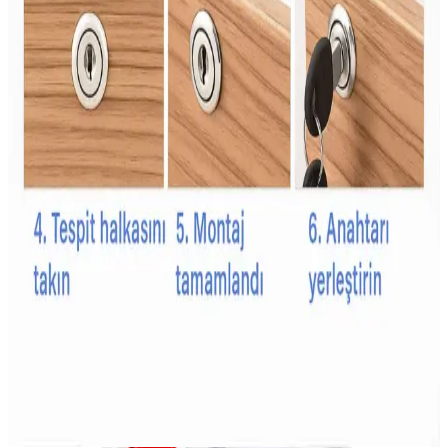
Çişe Alıştırma Külodu: Çocuklar İçin Güvenli ve
Konforlu Tuvalet Eğitimi Aracı
Çişe alıştırma külodu, çocukların bağımsızlık ve hijyen kazanmasına
yardımcı olan su geçirmez ve emici özellikleriyle tuvalet eğitiminde
önemli bir araçtır.
Bebekler İçin Güvenli ve Kullanışlı Emzik Zinciri
Seçim Rehberi
Bebeklerin hijyen ve güvenliği için uygun emzik zinciri seçimi
önemlidir. Güvenlik, malzeme kalitesi ve kullanım kolaylığı gibi
faktörler dikkate alınmalı, bebeğin yaşam kalitesini artıracak ürünler
tercih edilmelidir.
Çocuk Güvenlik Kilitleri İçin Dayanıklı Malzeme
Seçenekleri ve Özellikleri
Çocuk güvenlik kilitleri, dayanıklı plastik ve metal malzemelerden
üretilir, uzun ömür ve güvenlik sağlar. Kullanım alanına göre tasarım
ve malzeme seçimi önemlidir.