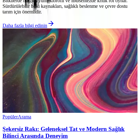
Bitkilerde magnezyum, klorofil ve fotosentezde kritik rol oynar.
Sürdürülebilir bitki kaynakları, sağlıklı beslenme ve çevre dostu
tarım için önemlidir.
Daha fazla bilgi edinin
Popüler
Arama
Şekersiz Rakı: Geleneksel Tat ve Modern Sağlık
Bilinci Arasında Deneyim