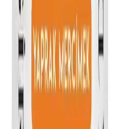
Max İndirim
14.3
%
Product ID:
ipek-degirmen-glutensiz-kirmizi-yaprak-mercimek-1-
kg-saglikli-ve-dogal-beslenme-secenegi
Tarih:
2026-08-09
Paylaş:
f
𝕏
Yorumlar:
Yorum
0
Beğen
Ayın popüler yazıları