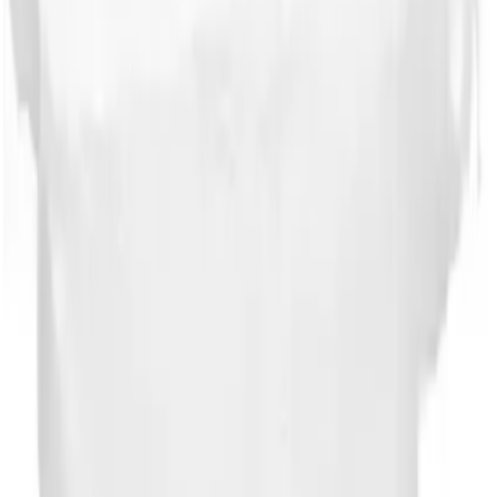
İpek Değirmen Glutensiz Yerli Kırmızı
Yaprak Mercimek Köy 1 kg: Doğal ve
Sağlıklı Bir Beslenme Seçeneği
Ceylan Turan
Yazarı Ziyaret Et
İlham Veren Yazılar
Değerlendirme
4.9
/
5
Güncel Fiyat
199.90
TL
-
20
%
Yazar
Ceylan Turan
Tür
İlham Veren Yazılar
Yayınlanma
5 Eylül 2025
Bu Yazı Hakkında
İpek Değirmen'in 1 kg'lık glutensiz kırmızı mercimeği,
yüksek protein ve lif içeriğiyle sağlıklı beslenmeye
uygun, doğal, yerli ve kimyasal içermeyen bir seçenek
sunar.