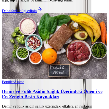
taşır, hijyen sağlar ve kullanım kolaylığı sunar.
Daha fazla bilgi edinin
Popüler
Arama
Demir ve Folik Asidin Sağlık Üzerindeki Önemi ve
En Zengin Besin Kaynakları
Demir ve folik asidin sağlık üzerindeki etkileri, en iyi besin