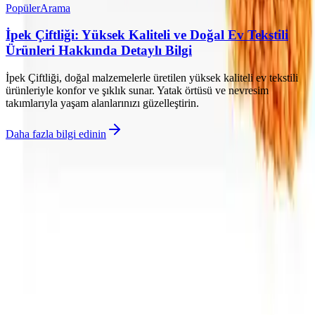
Popüler
Arama
İpek Çiftliği: Yüksek Kaliteli ve Doğal Ev Tekstili
Ürünleri Hakkında Detaylı Bilgi
İpek Çiftliği, doğal malzemelerle üretilen yüksek kaliteli ev tekstili
ürünleriyle konfor ve şıklık sunar. Yatak örtüsü ve nevresim
takımlarıyla yaşam alanlarınızı güzelleştirin.
Daha fazla bilgi edinin
©
Rahatza
2026
Site bölümleri
Ana Sayfa
Kategoriler
Etiketler
Yazarlar
Kuponlar
Genel sayfalar