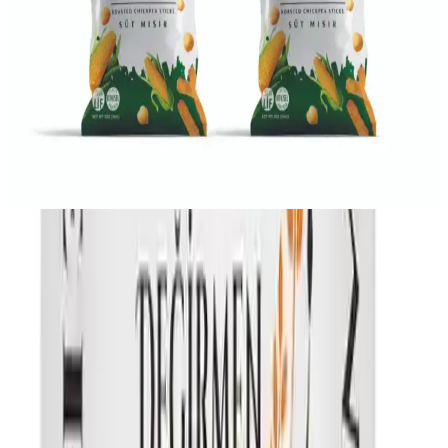
Yeşil mercimekli mantar stroganoff, protein açısından zengin ve
kremalı sosuyla lezzetli bir vejetaryen alternatiftir. Pratik hazırlanışı
ve besleyici içeriğiyle ev yemekleri için uygundur.
Rolling Pops Süt Mısır Çeşnili Nohut ve Mercimek
Cipsi Seti Sağlıklı ve Doğal Atıştırmalık Alternatifi
Yüksek lif ve bitkisel protein içeren, katkısız ve doğal üretim
süreciyle sağlıklı atıştırmalık seçeneği olan ürün, lezzet ve sağlık
dengesini sunar.
Ürünün Özellikleri ve Sağladığı Faydalı
Etkiler
Lif (11 gr):
Bağırsak sağlığını destekler sindirimi kolaylaştırır
ve tokluk hissi sağlar.
Protein (25 gr):
Kas gelişimi ve onarımı için gereklidir enerji
seviyelerini artırır.
Karbonhidrat (60 gr):
Uzun süreli enerji sağlar ve kan
şekerini dengede tutar.