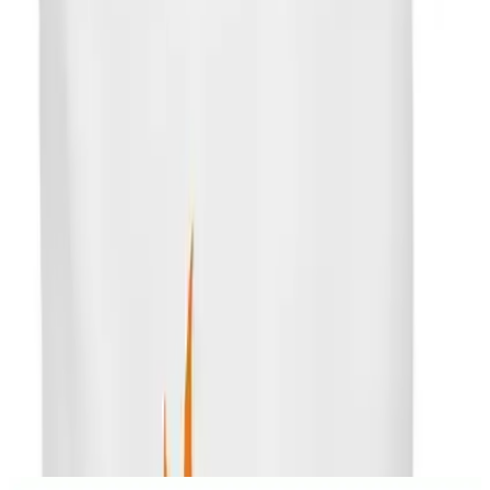
Trendler, ipuçları, rehberler ve yeni fikirlerle dolu
içerikler burada sizi bekliyor.
Ürünün Tanıtımı ve Özellikleri
İpek Değirmen tarafından sunulan bu ürün, doğal ve yerli üretim
kırmızı yaprak mercimektir. 1 kilogramlık paket halinde satışa
sunulan bu ürün, sağlıklı yaşam tarzını benimseyenler ve glutensiz
beslenmeyi tercih edenler için ideal bir seçenektir.
Mercimeğin temel özellikleri arasında yüksek protein içeriği ve
düşük şeker miktarı yer alır. Bu ürün, günlük protein ihtiyacını
karşılamada önemli bir kaynak olmanın yanı sıra, lif açısından
zengin yapısıyla sindirimi kolaylaştırır. Ayrıca, içerdiği düşük yağ
miktarıyla da dikkat çeker böylece sağlıklı beslenmeye katkı sağlar.
199
.00
TL
Şimdi al!
Ayrıca Bakınız