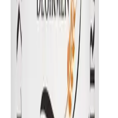
Şekerler (2 gr):
Düşük şeker içeriğiyle diyabet hastaları için
uygundur.
Yağ (1 gr):
Çok düşük yağ içeriğiyle kalp sağlığını koruyucu
özelliktedir.
Diyet Türü:
Glutensiz bu da çölyak hastaları ve gluten
intoleransı olanlar için güvenli bir tercih olmasını sağlar.
İpek Değirmen’in bu mercimeği doğal ve yerli üretim olmasıyla da
öne çıkar. Kimyasal katkı maddesi içermez tamamen saf ve hijyenik
koşullarda üretilmiştir. Bu sayede sağlıklı ve doğala yakın bir
beslenme deneyimi sunar.
Müşteri Geri Bildirimleri ve
Değerlendirmeler
Ürün genel olarak 4.7 puanlık yüksek bir değerlendirme almıştır.
Kullanıcılar ürünün lezzet açısından bazı olumsuz yorumlar yapmış
olsa da sağlık açısından sağladığı faydalar ve doğal yapısı öne çıkar.
Bazı müşteriler mercimeğin yağla parlatılmış gibi görünmesine
rağmen ürünün asıl lezzet ve kalite açısından beklentileri
karşıladığını belirtmektedir.