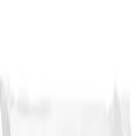
Makaleler
Kategoriler
Hakkımızda
Yazarlar
Kuponlar
Ara...
⌘
K
Toggle theme
Ana Sayfa
İlham Veren Yazılar
İpek Değirmen Glutensiz Kırmızı Yaprak Mercimek 1 Kg
Sağlıklı ve Doğal Beslenme Seçeneği