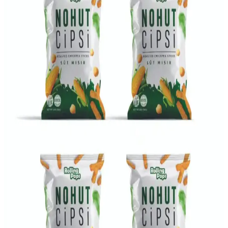
Değerini Artıran Geleneksel Tarif
Mercimek çorbası, tavuk suyu ile zenginleştirilerek hem lezzet hem
de besin değeri artar. Bu yöntem, sağlıklı ve doyurucu yemekler
hazırlamak isteyenler için ideal bir seçenek sunar.
Fasulyayı Sevmenin Yolları: Türler, Pişirme
Teknikleri ve Alternatif Baklagiller
Fasulyayı sevmek için tür seçimi, pişirme yöntemleri ve baharat
kullanımı önemlidir. Alternatif baklagiller ve farklı tariflerle fasulye
tadı daha kabul edilebilir hale gelir.
Mercimek Türleri, Pişirme Teknikleri ve Pratik
Tariflerle Kullanımı Hakkında Detaylı Rehber
Mercimeğin farklı türleri, pişirme teknikleri ve kullanım alanları
detaylı şekilde ele alınarak, lezzetli ve pratik tariflerle besleyici
yemekler hazırlama yöntemleri anlatılıyor.
Yeşil Mercimekli Mantar Stroganoff Tarifi: Besleyici
ve Pratik Yemek Önerisi