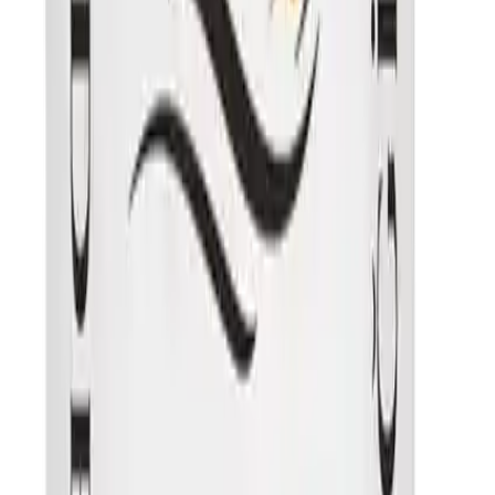
Satın Alma ve Kullanım Tavsiyeleri
Bu mercimeği çeşitli yemeklerde kullanabilirsiniz. Çorbalarda
salatalarda veya ana yemeklerde tercih edilerek sağlıklı
beslenmenize katkı sağlayabilirsiniz. Kullanımı oldukça pratiktir ve
uzun süre dayanır.
Mercimeğin pişirilmesi sırasında önceden ıslatmak lezzetini ve pişme
süresini olumlu yönde etkiler. Ayrıca doğal yapısı sayesinde
herhangi bir katkı maddesi veya kimyasal içermemesi onu güvenle
tüketmenizi sağlar.
Sonuç
İpek Değirmen’in glutensiz kırmızı yaprak mercimeği sağlıklı yaşam
ve doğal beslenme tercih edenler için mükemmel bir seçenektir.
Protein ve lif açısından zengin içeriğiyle günlük beslenme rutininize
sağlıklı ve besleyici bir katkı sağlar. Ayrıca yerli üretim olması ve
kimyasal içerik barındırmamasıyla da güvenilirliği artar. Sağlığınızı
destekleyen bu ürünle dengeli ve doğal bir beslenme alışkanlığı
edinebilirsiniz.
Süpermarket alışverişinde bu ürünün avantajlarını
karşılaştırma