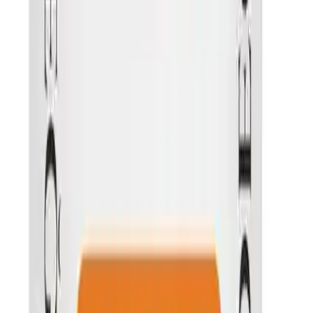
özetinde
bulabilirsin.
Fiyat Bilgileri
Farklı platformlardaki fiyat trendleri
🛒
Hepsiburada
🛍️
Trendyol
Seçili Platform:
Hepsiburada
ℹ️ Sadece Hepsiburada'da fiyat mevcut
Gün başına
✗
Hafta başına
✗
Ay başına
✗
Yıl başına
Yıl Başına Fiyatlar
Min Fiyat
149.90
TL
Max Fiyat
249.90
TL
Min İndirim
0.0
%