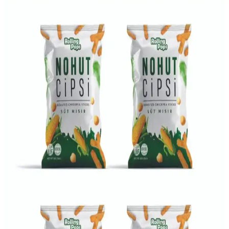
Taco Tariflerinde Hindi Eti, Mercimek ve Domates
Soslarıyla Sağlıklı Yenilikler
Taco tariflerinde kıyma yerine hindi eti ve mercimek kullanımı,
domates bazlı soslar ve ev yapımı kabuklarla hem sağlıklı hem
lezzetli alternatifler sunuluyor. Baharat ve garnitürlerle tatlar
zenginleşiyor.
Mercimekli Yumurta ile Ekonomik ve Besleyici
Protein Artırma Yöntemleri
Mercimekli yumurta, düşük maliyetle protein alımını artıran pratik
bir yöntemdir. Mercimeğin yumuşak dokusu ve hızlı pişmesi,
yumurta ile uyum sağlayarak doyurucu ve besleyici öğünler sunar.
Tek Tencerede Etli Mercimek Köri Tarifi: Pratik ve
Lezzetli Yemek Hazırlama Yöntemi
Etli mercimek köri, kıyma, mercimek ve sebzelerin baharatlarla
harmanlandığı, tek tencerede pratikçe hazırlanan doyurucu bir
yemektir. Tarif, ekonomik ve besleyici bir seçenek sunar.
Tavuk Suyu ile Mercimek Çorbası: Lezzet ve Besin