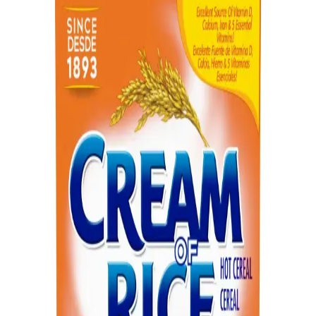
Magic Meat, mantar çorbası, köfte ve pirinçten oluşan, Amerika'nın
orta batı ve kuzeydoğusunda popüler olan geleneksel bir aile
yemeğidir. Ekonomik ve kolay hazırlanabilir yapısıyla konfor sunar.
Pirinç ve Fasulye: Ekonomik, Besleyici ve Çok
Yönlü Yemek Hazırlama Yöntemleri
Pirinç ve fasulye, yüksek protein ve lif içeriğiyle ekonomik ve
besleyici bir yemek sunar. Farklı kültürlerde çeşitlendirilerek pratik
ve doyurucu öğünler hazırlanabilir.
Limon Biberli Tereyağlı Balık ve Köri Soslu Pirinç
Tarifinin Detaylı Hazırlık Rehberi
Bu tarif, limon biberli tereyağlı balık ve köri soslu pirinçle dengeli
baharat kullanımı ve basınçlı tencereyle pratik pişirme sunar.
Lezzetli ve besleyici bir yemek seçeneği oluşturur.
Pişmiş ve Pişmiş Olmayan Pirinçlerin Kalori İçeriği
ve Beslenme İpuçları
Pirinç, farklı pişirme şekilleriyle kalori içeriği değişen temel besindir.
Pişmiş ve pişmiş olmayan pirinçlerin kalori farklarını öğrenerek
sağlıklı beslenmenize katkı sağlayın.