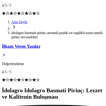
4.5
/
5
Ana Sayfa
idolagro-basmati-pirinc-aromali-pratik-ve-saglikli-uzun-taneli-
pirinc-secenekleri
İlham Veren Yazılar
Değerlendirme
4.5
/
5
İdolagro Idolagro Basmati Pirinç: Lezzet
ve Kalitenin Buluşması