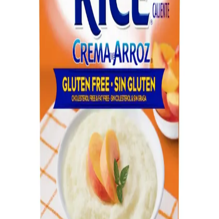
Osmancık Pirinci Markaları ve Kalite
Değerlendirmeleri Hakkında Kapsamlı Bilgi
Türkiye'nin favori pirinç türü Osmancık'ın markaları ve kalite
kriterleri hakkında detaylı bilgiler, tüketici tercihleri ve doğru seçim
için ipuçları içerir.
Derviş Pirinci Nedir ve Pişirme Teknikleriyle Lezzetli
Yemekler Hazırlama
Derviş pirinci, uzun taneli ve yapışkan olmayan yapısıyla öne çıkar.
Pişirme teknikleri ve kullanım alanlarıyla lezzetli yemekler
hazırlamanıza yardımcı olur.
Et ve Pirinçle Hazırlanan Dünya Mutfağına Ait
Pratik ve Ekonomik Tarifler
Et ve pirinç kullanılarak hazırlanan dünya mutfağına ait tarifler,
farklı baharatlar ve pişirme teknikleriyle zenginleşir. Ekonomik ve
pratik seçenekler sunan bu tarifler, çeşitli kültürlerden esinlenmiştir.
Cream of Rice Aroması Nedir En İyi Seçenekler ve