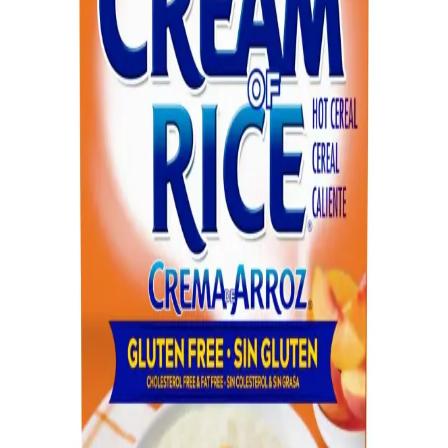
Bu tarif, limon biberli tereyağlı balık ve köri soslu pirinçle dengeli
baharat kullanımı ve basınçlı tencereyle pratik pişirme sunar.
Lezzetli ve besleyici bir yemek seçeneği oluşturur.
Pişmiş ve Pişmiş Olmayan Pirinçlerin Kalori İçeriği
ve Beslenme İpuçları
Pirinç, farklı pişirme şekilleriyle kalori içeriği değişen temel besindir.
Pişmiş ve pişmiş olmayan pirinçlerin kalori farklarını öğrenerek
sağlıklı beslenmenize katkı sağlayın.
Osmancık Pirinci Markaları ve Kalite
Değerlendirmeleri Hakkında Kapsamlı Bilgi
Türkiye'nin favori pirinç türü Osmancık'ın markaları ve kalite
kriterleri hakkında detaylı bilgiler, tüketici tercihleri ve doğru seçim
için ipuçları içerir.
Derviş Pirinci Nedir ve Pişirme Teknikleriyle Lezzetli
Yemekler Hazırlama
Derviş pirinci, uzun taneli ve yapışkan olmayan yapısıyla öne çıkar.
Pişirme teknikleri ve kullanım alanlarıyla lezzetli yemekler