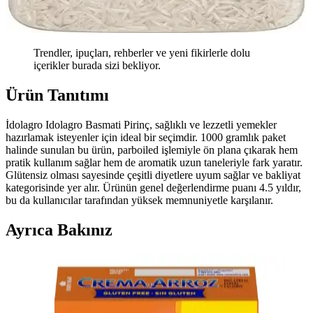
Trendler, ipuçları, rehberler ve yeni fikirlerle dolu
içerikler burada sizi bekliyor.
Ürün Tanıtımı
İdolagro Idolagro Basmati Pirinç, sağlıklı ve lezzetli yemekler
hazırlamak isteyenler için ideal bir seçimdir. 1000 gramlık paket
halinde sunulan bu ürün, parboiled işlemiyle ön plana çıkarak hem
pratik kullanım sağlar hem de aromatik uzun taneleriyle fark yaratır.
Glütensiz olması sayesinde çeşitli diyetlere uyum sağlar ve bakliyat
kategorisinde yer alır. Ürünün genel değerlendirme puanı 4.5 yıldır,
bu da kullanıcılar tarafından yüksek memnuniyetle karşılanır.
Ayrıca Bakınız
Magic Meat Tarifi: Mantar Çorbası ve Köfte ile
Geleneksel Amerikan Aile Yemeği