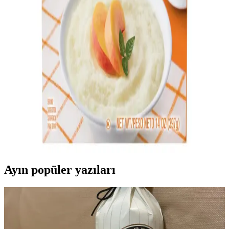
hazırlamanıza yardımcı olur.
Et ve Pirinçle Hazırlanan Dünya Mutfağına Ait
Pratik ve Ekonomik Tarifler
Et ve pirinç kullanılarak hazırlanan dünya mutfağına ait tarifler,
farklı baharatlar ve pişirme teknikleriyle zenginleşir. Ekonomik ve
pratik seçenekler sunan bu tarifler, çeşitli kültürlerden esinlenmiştir.
Cream of Rice Aroması Nedir En İyi Seçenekler ve
Kullanım Tavsiyeleri
Pirinç bazlı kahvaltılık ürünlerde kullanılan aroma, lezzeti artırır ve
kişiselleştirme sağlar. Doğal içeriklere sahip, kolay kullanımlı ve
çeşitli aromalarla kahvaltı deneyiminizi zenginleştirebilirsiniz.
Ayın popüler yazıları