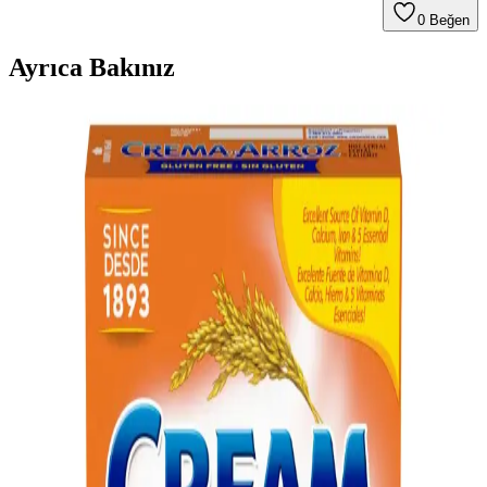
0
Beğen
Ayrıca Bakınız
Magic Meat Tarifi: Mantar Çorbası ve Köfte ile
Geleneksel Amerikan Aile Yemeği
Magic Meat, mantar çorbası, köfte ve pirinçten oluşan, Amerika'nın
orta batı ve kuzeydoğusunda popüler olan geleneksel bir aile
yemeğidir. Ekonomik ve kolay hazırlanabilir yapısıyla konfor sunar.
Pirinç ve Fasulye: Ekonomik, Besleyici ve Çok
Yönlü Yemek Hazırlama Yöntemleri
Pirinç ve fasulye, yüksek protein ve lif içeriğiyle ekonomik ve
besleyici bir yemek sunar. Farklı kültürlerde çeşitlendirilerek pratik
ve doyurucu öğünler hazırlanabilir.
Limon Biberli Tereyağlı Balık ve Köri Soslu Pirinç
Tarifinin Detaylı Hazırlık Rehberi