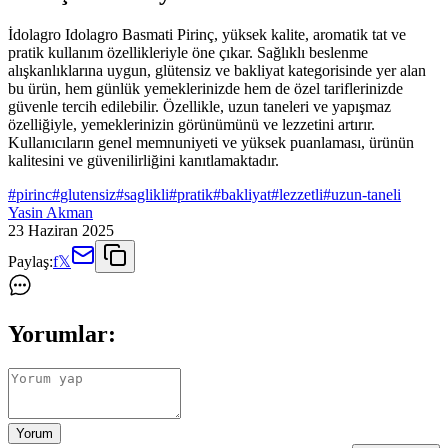
İdolagro Idolagro Basmati Pirinç, yüksek kalite, aromatik tat ve
pratik kullanım özellikleriyle öne çıkar. Sağlıklı beslenme
alışkanlıklarına uygun, glütensiz ve bakliyat kategorisinde yer alan
bu ürün, hem günlük yemeklerinizde hem de özel tariflerinizde
güvenle tercih edilebilir. Özellikle, uzun taneleri ve yapışmaz
özelliğiyle, yemeklerinizin görünümünü ve lezzetini artırır.
Kullanıcıların genel memnuniyeti ve yüksek puanlaması, ürünün
kalitesini ve güvenilirliğini kanıtlamaktadır.
#
pirinc
#
glutensiz
#
saglikli
#
pratik
#
bakliyat
#
lezzetli
#
uzun-taneli
Yasin Akman
23 Haziran 2025
Paylaş:
f
𝕏
Yorumlar:
Yorum