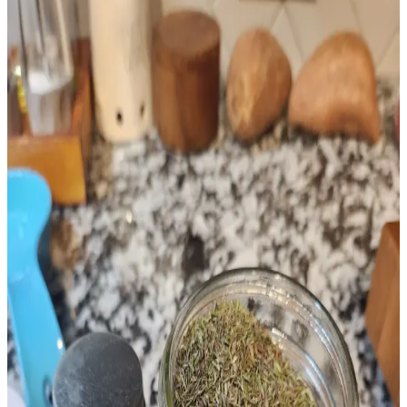
Sosis sosu, Amerikan güney mutfağının kahvaltı klasiği olup sosis,
un ve sütle hazırlanır. Doğru pişirme ve baharat dengesiyle enfes
sonuçlar elde edilir.
Az Kullanılan Tahıllar: Farro, Arpa, Teff,
Karabuğday ve Milletin Besin Değerleri ve
Kullanımı
Farro, arpa, teff, karabuğday ve millet gibi az kullanılan tahıllar,
farklı tatları ve yüksek besin değerleriyle mutfaklarda çeşitlilik sunar.
Pişirme ve depolama önerileriyle sağlıklı beslenmeye katkı sağlarlar.
Tavuk Göğsü Tariflerinde Kültürel Çeşitlilik ve
Pratik Pişirme Yöntemleri
Tavuk göğsü, çeşitli mutfaklardan tarifler ve pişirme teknikleriyle
zenginleştirilebilir. Baharatlar, soslar ve dolgu malzemeleriyle
besleyici ve farklı lezzetler yaratmak mümkündür.
İnternette Viral Olan ve Hâlâ Tercih Edilen Pratik
Tarifler ve Özellikleri