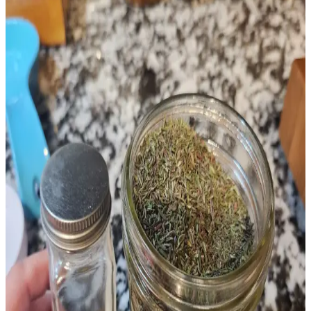
Farro, arpa, teff, karabuğday ve millet gibi az kullanılan tahıllar,
farklı tatları ve yüksek besin değerleriyle mutfaklarda çeşitlilik sunar.
Pişirme ve depolama önerileriyle sağlıklı beslenmeye katkı sağlarlar.
Tavuk Göğsü Tariflerinde Kültürel Çeşitlilik ve
Pratik Pişirme Yöntemleri
Tavuk göğsü, çeşitli mutfaklardan tarifler ve pişirme teknikleriyle
zenginleştirilebilir. Baharatlar, soslar ve dolgu malzemeleriyle
besleyici ve farklı lezzetler yaratmak mümkündür.
İnternette Viral Olan ve Hâlâ Tercih Edilen Pratik
Tarifler ve Özellikleri
İnternette viral olan ve hâlâ sevilen tarifler, pratikliği ve lezzetiyle
mutfaklarda kalıcı yer edinmiştir. No-knead ekmekten fırında feta
peynirine, çeşitli salatalar ve et yemeklerine kadar geniş bir yelpaze
sunar.
Kıyma ile Dünya Mutfağından Çeşitli Tarifler ve
Pişirme Teknikleri