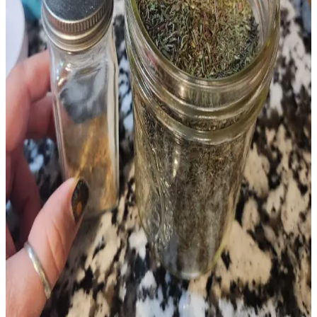
İnternette viral olan ve hâlâ sevilen tarifler, pratikliği ve lezzetiyle
mutfaklarda kalıcı yer edinmiştir. No-knead ekmekten fırında feta
peynirine, çeşitli salatalar ve et yemeklerine kadar geniş bir yelpaze
sunar.
Kıyma ile Dünya Mutfağından Çeşitli Tarifler ve
Pişirme Teknikleri
Kıyma, farklı kültürlerin mutfaklarında çeşitli tariflerde kullanılır.
Baharatlar, soslar ve pişirme teknikleriyle zenginleşen kıyma
yemekleri, spagetti ve hamburgerin ötesinde geniş bir yelpaze sunar.
Fransa'dan ABD'ye Özgün Mutfak Malzemeleri ve
Gıda Ürünleri Getirme Rehberi
Fransa'nın bölgesel mutfak malzemeleri ve gereçleri, ABD'de
bulunması zor ürünlerle zenginleşiyor. Gümrük kurallarına dikkat
ederek özgün peynirler, baharatlar ve profesyonel ekipmanlar
taşınabilir.
Yemek Pişirme Tükenmişliği ve Basit, Dengeli
Akşam Yemekleri İçin Pratik Öneriler