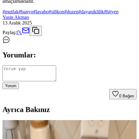
amaçlamaktadır.
#
mutfak
#
banyo
#
lavabo
#
silikon
#
duzen
#
dayaniklilik
#
hijyen
Yasin Akman
13 Aralık 2025
Paylaş:
f
𝕏
Yorumlar:
Yorum
0
Beğen
Ayrıca Bakınız
Klasik Amerikan Güney Kahvaltısı İçin Sosis Sosu
Tarifleri ve Püf Noktaları