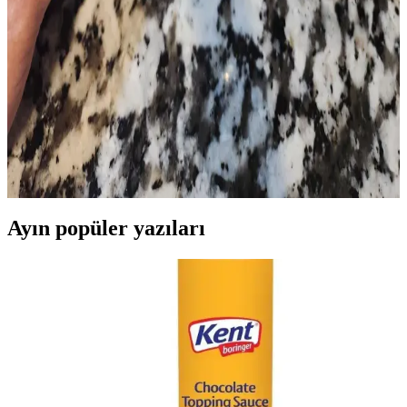
Yemek pişirme tükenmişliği, tekrar eden menüler ve yorgunlukla
ortaya çıkar. Dengeli beslenme, pratik tarifler ve iyi planlama ile
yemek hazırlama süreci kolaylaşır ve çeşitlenir.
Evde Baharat Yetiştirme ve Kurutma Teknikleri:
Adım Adım Pratik Rehber
Baharat yetiştirmenin temel adımları, kurutma yöntemleri ve saklama
teknikleriyle evde taze ve aromatik baharatlar elde etmek
mümkündür. Doğru bakım ve yöntemlerle baharatlar uzun süre taze
kalır.
Ayın popüler yazıları