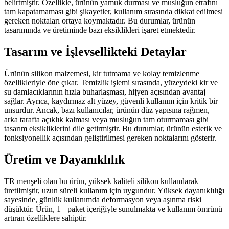
belirtmiştir. Özellikle, ürünün yamuk durması ve musluğun etrafını
tam kapatamaması gibi şikayetler, kullanım sırasında dikkat edilmesi
gereken noktaları ortaya koymaktadır. Bu durumlar, ürünün
tasarımında ve üretiminde bazı eksiklikleri işaret etmektedir.
Tasarım ve İşlevsellikteki Detaylar
Ürünün silikon malzemesi, kir tutmama ve kolay temizlenme
özellikleriyle öne çıkar. Temizlik işlemi sırasında, yüzeydeki kir ve
su damlacıklarının hızla buharlaşması, hijyen açısından avantaj
sağlar. Ayrıca, kaydırmaz alt yüzey, güvenli kullanım için kritik bir
unsurdur. Ancak, bazı kullanıcılar, ürünün düz yapısına rağmen,
arka tarafta açıklık kalması veya musluğun tam oturmaması gibi
tasarım eksikliklerini dile getirmiştir. Bu durumlar, ürünün estetik ve
fonksiyonellik açısından geliştirilmesi gereken noktalarını gösterir.
Üretim ve Dayanıklılık
TR menşeli olan bu ürün, yüksek kaliteli silikon kullanılarak
üretilmiştir, uzun süreli kullanım için uygundur. Yüksek dayanıklılığı
sayesinde, günlük kullanımda deformasyon veya aşınma riski
düşüktür. Ürün, 1+ paket içeriğiyle sunulmakta ve kullanım ömrünü
artıran özelliklere sahiptir.