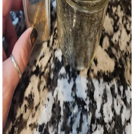
Kıyma, farklı kültürlerin mutfaklarında çeşitli tariflerde kullanılır.
Baharatlar, soslar ve pişirme teknikleriyle zenginleşen kıyma
yemekleri, spagetti ve hamburgerin ötesinde geniş bir yelpaze sunar.
Fransa'dan ABD'ye Özgün Mutfak Malzemeleri ve
Gıda Ürünleri Getirme Rehberi
Fransa'nın bölgesel mutfak malzemeleri ve gereçleri, ABD'de
bulunması zor ürünlerle zenginleşiyor. Gümrük kurallarına dikkat
ederek özgün peynirler, baharatlar ve profesyonel ekipmanlar
taşınabilir.
Yemek Pişirme Tükenmişliği ve Basit, Dengeli
Akşam Yemekleri İçin Pratik Öneriler
Yemek pişirme tükenmişliği, tekrar eden menüler ve yorgunlukla
ortaya çıkar. Dengeli beslenme, pratik tarifler ve iyi planlama ile
yemek hazırlama süreci kolaylaşır ve çeşitlenir.
Evde Baharat Yetiştirme ve Kurutma Teknikleri:
Adım Adım Pratik Rehber
Baharat yetiştirmenin temel adımları, kurutma yöntemleri ve saklama
teknikleriyle evde taze ve aromatik baharatlar elde etmek