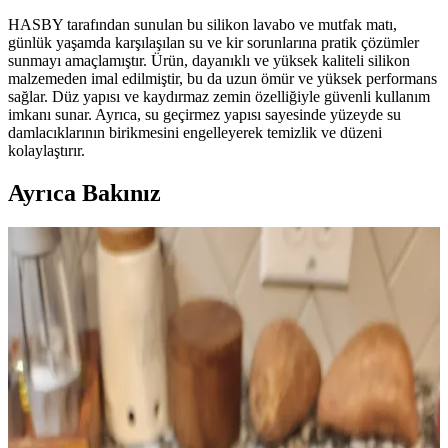
HASBY tarafından sunulan bu silikon lavabo ve mutfak matı,
günlük yaşamda karşılaşılan su ve kir sorunlarına pratik çözümler
sunmayı amaçlamıştır. Ürün, dayanıklı ve yüksek kaliteli silikon
malzemeden imal edilmiştir, bu da uzun ömür ve yüksek performans
sağlar. Düz yapısı ve kaydırmaz zemin özelliğiyle güvenli kullanım
imkanı sunar. Ayrıca, su geçirmez yapısı sayesinde yüzeyde su
damlacıklarının birikmesini engelleyerek temizlik ve düzeni
kolaylaştırır.
Ayrıca Bakınız
Klasik Amerikan Güney Kahvaltısı İçin Sosis Sosu
Tarifleri ve Püf Noktaları
Sosis sosu, Amerikan güney mutfağının kahvaltı klasiği olup sosis,
un ve sütle hazırlanır. Doğru pişirme ve baharat dengesiyle enfes
sonuçlar elde edilir.
Az Kullanılan Tahıllar: Farro, Arpa, Teff,
Karabuğday ve Milletin Besin Değerleri ve
Kullanımı