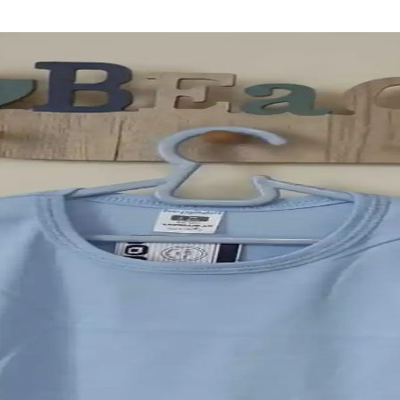
onomik Alışveriş İmkanı
ıkıyor. 5 lit yağ gibi temel ihtiyaç ürünlerinde avantajlı fiyatlar ve geni
 ve Güncel Durum Analizi
a, güvenlik ve konfor ön plandadır. Doğru ürün seçimi ve uzman görüşü 
konomik Alışveriş İmkanları
lı alışveriş imkanı sunar. Kapıda hizmet ve kataloglar sayesinde pratik 
yakkabı ve Giyim Ürünleri Portföyü
eri sunar. Marka, yüksek kalite ve geniş tasarım seçenekleriyle her ihti
enler hakkında kapsamlı bilgiler
enliği, iade koşulları gibi faktörlere dikkat ederek tasarruf sağlayabilir