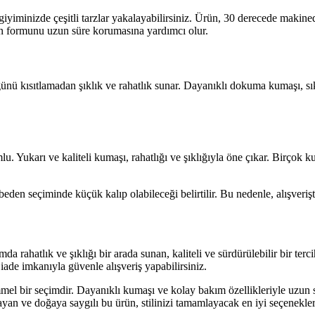
 giyiminizde çeşitli tarzlar yakalayabilirsiniz. Ürün, 30 derecede makin
rin formunu uzun süre korumasına yardımcı olur.
ünü kısıtlamadan şıklık ve rahatlık sunar. Dayanıklı dokuma kumaşı, s
u. Yukarı ve kaliteli kumaşı, rahatlığı ve şıklığıyla öne çıkar. Birçok 
e beden seçiminde küçük kalıp olabileceği belirtilir. Bu nedenle, alışver
rahatlık ve şıklığı bir arada sunan, kaliteli ve sürdürülebilir bir ter
 iade imkanıyla güvenle alışveriş yapabilirsiniz.
l bir seçimdir. Dayanıklı kumaşı ve kolay bakım özellikleriyle uzun 
ayan ve doğaya saygılı bu ürün, stilinizi tamamlayacak en iyi seçenekler