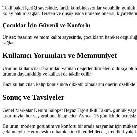
Tekli paket içeriği sayesinde, farklı kombinasyonlar yapabilir, günlük
kolay bakım sağlar. Tersten ve düşük ısıda ütüleme önerisi, kıyafetle
Çocuklar İçin Güvenli ve Konforlu
Unisex tasarımı ve mom kalıbı sayesinde, çocukların hareket özgürlüğ
sağlar.
Kullanıcı Yorumları ve Memnuniyet
Ürünün kullanıcılar tarafından yapılan değerlendirmeleri oldukça oluml
ürünün dayanıklılığı ve kalitesi de takdir edilir.
Bazı kullanıcılar, kalıp konusunda dikkatli olmalarını önerir; özellikl
Sonuç ve Tavsiyeler
Genel Markalar Denim Salopet Beyaz Tişört İkili Takım, günlük yaşamda 
tasarımıyla, her yaş grubuna hitap eder. Ayrıca, 15 gün içinde ücretsiz
Bu ürün, modern görünüm ve konforu bir arada arayanlar için mükemme
çekinmeyin. Her mevsim rahatlıkla tercih edilebilecek, trendleri yakal