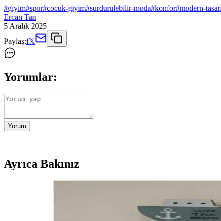
#
giyim
#
spor
#
cocuk-giyim
#
surdurulebilir-moda
#
konfor
#
modern-tasar
Ercan Tan
5 Aralık 2025
Paylaş:
f
𝕏
Yorumlar:
Yorum
Ayrıca Bakınız
A101 Marketinde 5 Lit Yağ ve Güncel Fırsatlarla Ek
A101 marketleri, uygun fiyatlı ürünleri ve indirim kampanyalarıyla öne ç