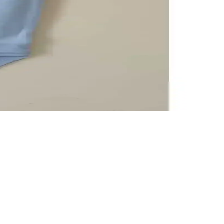
dayanıklı ürünlere yatırım yapmak ekonomik açıdan avantaj sağlıyor.
tik ve dayanıklı ürünler, bebeklerin konforunu artırır.
mını kolaylaştırır.