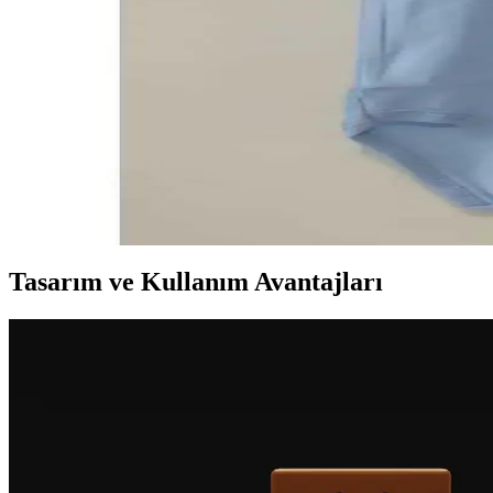
Ucuz Ürünler Yerine Kaliteli ve Dayanıklı Ürünlere
Ucuz ürünlerin sık bozulması ve yenilenmesi uzun vadede maliyeti artı
Bebek Body Aparatı 2 Fastener Güvenlik ve Kolaylık 
İki fastenerli bebek bodyleri, güvenlik ve kullanım kolaylığı sağlayan t
Bebek Body Extension İki Citcitli Ürünler Konfor ve 
Bebek giyiminde konfor ve pratikliği bir arada sunan iki citcitli body 
Tasarım ve Kullanım Avantajları