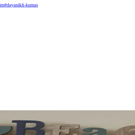
im
#
dayanikli-kumas
onomik Alışveriş İmkanı
ıkıyor. 5 lit yağ gibi temel ihtiyaç ürünlerinde avantajlı fiyatlar ve geni