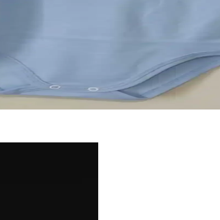
 Yatırım Yapmanın Ekonomik Avantajları
rıyor. Mutfak aletlerinden ayakkabıya, elektronik ürünlere kaliteli ve 
Sağlayan Tasarım Özellikleri
asarımlarıyla ebeveynlerin favorisi. Çıtçıt ve fermuar seçenekleriyle pra
Pratiklik Sunar
extension ürünleri, hareket özgürlüğü sağlar ve ebeveynlerin günlük bakı