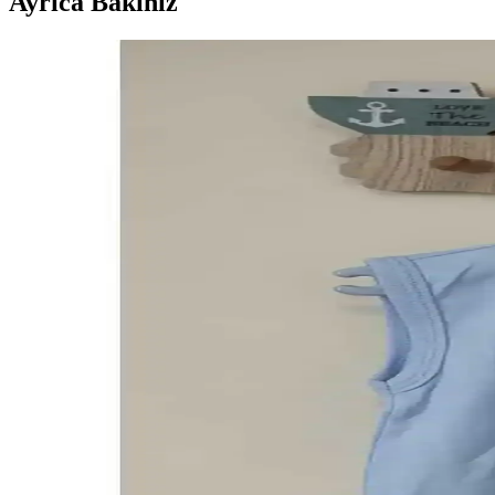
Ayrıca Bakınız
A101 Marketinde 5 Lit Yağ ve Güncel Fırsatlarla Ek
A101 marketleri, uygun fiyatlı ürünleri ve indirim kampanyalarıyla öne ç
Bebek Body Uzatma Aparatları: Güvenlik, Kullanım
Bebek body uzatma aparatları hakkında mevcut bilgiler sınırlı olsa d
A101 Market Hizmetleri ve Güncel Kampanyalarla E
A101, çeşitli ürün kategorileri ve düzenli kampanyalarıyla uygun fiyat
Finish Marka Spor ve Günlük Kullanım İçin Geniş A
Finish, spor ve günlük kullanım için çeşitli ayakkabılar ve giyim ürünl
Ucuz outletlerin avantajları ve dikkat edilmesi gerek
Ucuz outletler, uygun fiyatlı alışveriş imkanı sunar. Kalite ve marka güv