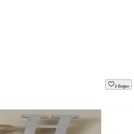
0
Beğen
ş ürün yelpazesiyle alışverişinizi kolaylaştırıyor.