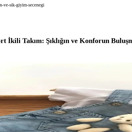
rn-ve-sik-giyim-secenegi
t İkili Takım: Şıklığın ve Konforun Buluş