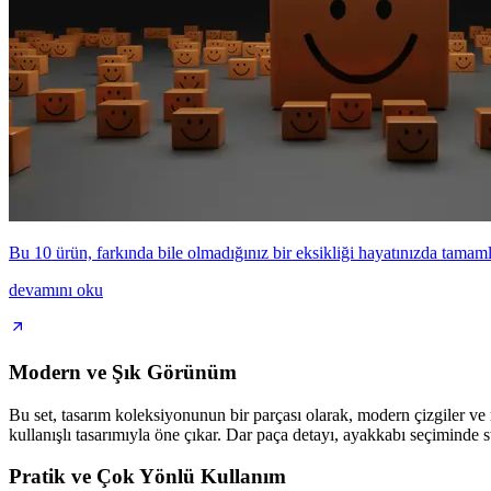
Bu 10 ürün, farkında bile olmadığınız bir eksikliği hayatınızda tama
devamını oku
Modern ve Şık Görünüm
Bu set, tasarım koleksiyonunun bir parçası olarak, modern çizgiler ve ra
kullanışlı tasarımıyla öne çıkar. Dar paça detayı, ayakkabı seçiminde s
Pratik ve Çok Yönlü Kullanım