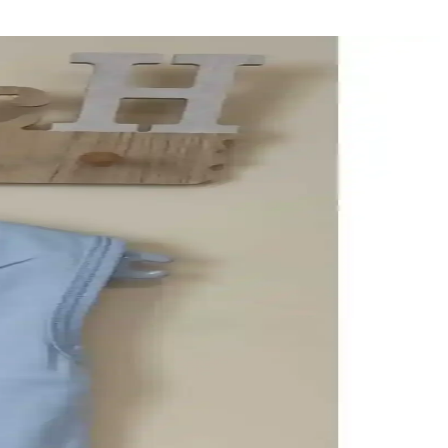
ş ürün yelpazesiyle alışverişinizi kolaylaştırıyor.
önemlidir.
ve ekonomik alışveriş deneyimi sağlar.
yaca uygun ürünler sağlar.
siniz.