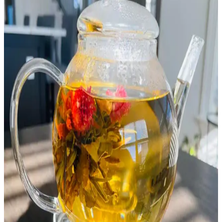
Yüksek Kakao Oranlı Geleneksel Üretim
Belçika çikolatası, yüksek kakao oranı ve geleneksel üretim
teknikleriyle dünya çapında tanınır. Pralin ve trüf gibi ürünleriyle
öne çıkan bu lezzetli ve lüks çikolata, her zaman tercih edilen bir
seçenektir.
Kent Karamelli Şeker: Geleneksel ve Modern
Tüketim Alışkanlıklarına Uygun Tatlı
Kent karamelli şeker, sert ve yapışkan yapısıyla Türkiye’de popüler
olan geleneksel bir tatlıdır. Marketlerde çeşitli boyutlarda bulunur ve
hem tek başına hem de tariflerde kullanılır.
Yayla Tavuk Sote Tarifi ve Sağlıklı Beslenmedeki
Yeri
Yayla tavuk sote, tavuğun ve sebzelerin sağlıklı birleşimiyle
hazırlanan geleneksel Türk yemeği. Protein ve vitamin deposu bu
tarif, evde kolayca yapılabilir ve besleyici özellikleriyle öne çıkar.
Servet Fethiye Tahin: Doğal ve Geleneksel Susam
Ürünü ile Sağlıklı Beslenme