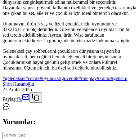
dünyasını zenginleştirmek adına mükemmel bir seçenektir.
Dayanıklı yapısı, güvenli kullanım özellikleri ve gerçekçi tasarımıyla
öne çıkan bu set, aileler ve çocuklar için ideal bir tercih olacaktır.
Unutmayın, ürün 3 yaş ve üzeri çocuklar için uygundur ve
33x21x11 cm ölçülerindedir. Güvenli ve eğlenceli oyunlar için bu
seti tercih edebilirsiniz. Ayrıca, ürün Wise tarafından
gönderilmektedir ve 15 gün içinde ücretsiz iade imkanına sahiptir.
Geleneksel çay sohbetlerini çocukların dünyasına taşıyan bu
oyuncak seti, hem eğitici hem de eğlenceli bir deneyim sunar.
Çocuklarınızın hayal gücünü geliştirmek ve onlara kültürel
mirasımızı öğretmek için bu özel seti değerlendirebilirsiniz.
#
geleneksel
#
cocuk
#
oyuncak
#
guvenlik
#
roleplay
#
kultur
#
gelisim
Şirin Hasanoğlu
27 Aralık 2025
Paylaş:
f
𝕏
Yorumlar: