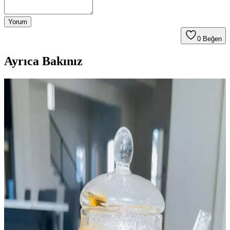
Yorum
0
Beğen
Ayrıca Bakınız
Panayır Helvası: Geleneksel ve Modern Tariflerle
Türk Mutfağının Sevilen Tatlısı
Türk mutfağının vazgeçilmez geleneksel tatlısı panayır helvası, farklı
tarifler ve modern sunumlarla hem kültürel hem de gastronomik
açıdan zenginleştiriliyor.
Belçika Çikolatası: Kalite ve Lezzetin Simgesi
Yüksek Kakao Oranlı Geleneksel Üretim
Belçika çikolatası, yüksek kakao oranı ve geleneksel üretim
teknikleriyle dünya çapında tanınır. Pralin ve trüf gibi ürünleriyle
öne çıkan bu lezzetli ve lüks çikolata, her zaman tercih edilen bir
seçenektir.