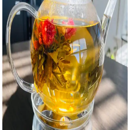
Kent Karamelli Şeker: Geleneksel ve Modern
Tüketim Alışkanlıklarına Uygun Tatlı
Kent karamelli şeker, sert ve yapışkan yapısıyla Türkiye’de popüler
olan geleneksel bir tatlıdır. Marketlerde çeşitli boyutlarda bulunur ve
hem tek başına hem de tariflerde kullanılır.
Yayla Tavuk Sote Tarifi ve Sağlıklı Beslenmedeki
Yeri
Yayla tavuk sote, tavuğun ve sebzelerin sağlıklı birleşimiyle
hazırlanan geleneksel Türk yemeği. Protein ve vitamin deposu bu
tarif, evde kolayca yapılabilir ve besleyici özellikleriyle öne çıkar.
Servet Fethiye Tahin: Doğal ve Geleneksel Susam
Ürünü ile Sağlıklı Beslenme
Servet Fethiye Tahin, katkısız ve doğal içerikleriyle geleneksel
yöntemlerle üretilmiş sağlıklı bir susam ürünüdür. Çok yönlü
kullanımı ve besleyici özellikleriyle modern ve geleneksel tatları bir
araya getirir.
Sütlü Bayram Şekeri: Geleneksel Tatlar ve Güncel