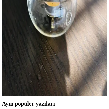
Piyasa Durumu Analizi
Geleneksel sütlü bayram şekeri, süt, şeker ve aromalarla hazırlanır,
renkli ve çeşitli şekillerde sunulur. Bayram döneminde satışlar artar,
geleneksel ve modern sunum teknikleriyle pazarda yer alır.
Og Kozağak Şurubu Nedir, Kullanım Alanları ve
Sağlık Üzerindeki Etkileri
Og kozalak şurubu hakkında mevcut bilgiler sınırlı olmakla birlikte,
doğal ve bitkisel ürünler arasında yer alıyor. İçeriği ve sağlık
üzerindeki etkileri hakkında kesin bilgiler bulunmamaktadır.
Çiçek Çayı Nedir? Doğadan Gelen Aromatik ve
Estetik Bir İçecek Seçeneği
Doğadan gelen bitki ve çiçek karışımlarından oluşan çiçek çayları,
görsel ve aromatik açıdan zengin, sağlığa potansiyel faydalarıyla öne
çıkan doğal içeceklerdir.
Ayın popüler yazıları