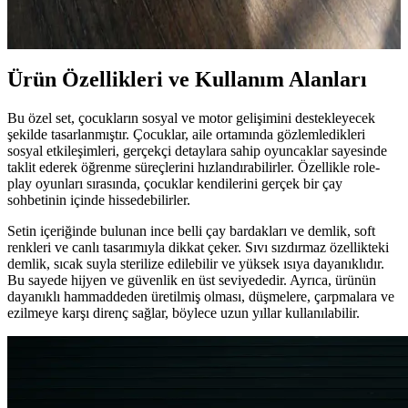
görsel ve aromatik açıdan zengin, sağlığa potansiyel faydalarıyla öne
çıkan doğal içeceklerdir.
Ürün Özellikleri ve Kullanım Alanları
Bu özel set, çocukların sosyal ve motor gelişimini destekleyecek
şekilde tasarlanmıştır. Çocuklar, aile ortamında gözlemledikleri
sosyal etkileşimleri, gerçekçi detaylara sahip oyuncaklar sayesinde
taklit ederek öğrenme süreçlerini hızlandırabilirler. Özellikle role-
play oyunları sırasında, çocuklar kendilerini gerçek bir çay
sohbetinin içinde hissedebilirler.
Setin içeriğinde bulunan ince belli çay bardakları ve demlik, soft
renkleri ve canlı tasarımıyla dikkat çeker. Sıvı sızdırmaz özellikteki
demlik, sıcak suyla sterilize edilebilir ve yüksek ısıya dayanıklıdır.
Bu sayede hijyen ve güvenlik en üst seviyededir. Ayrıca, ürünün
dayanıklı hammaddeden üretilmiş olması, düşmelere, çarpmalara ve
ezilmeye karşı direnç sağlar, böylece uzun yıllar kullanılabilir.