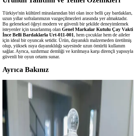
Ürünün Tanıtımı ve Temel Özellikleri
Türkiye'nin kültürel miraslarından biri olan ince belli çay bardakları,
uzun yıllar sofralarımızın vazgeçilmezleri arasında yer almaktadır.
Bu geleneksel öğeyi modern ve güvenli bir şekilde deneyimlemek
isteyenler için tasarlanmış olan
Genel Markalar Kutulu Çay Vakti
İnce Belli Bardaklarla Urt-011-001
, hem çocuklar hem de aileler
için ideal bir oyuncak setidir. Ürün, dayanıklı malzemeden üretilmiş
olup, yüksek ısıya dayanıklılığı sayesinde uzun ömürlü kullanım
sağlar. Ayrıca, sızdırmaz demliği ve kırılmaya karşı dirençli yapısıyla
güvenli bir oyun ortamı sunar.
Ayrıca Bakınız
Panayır Helvası: Geleneksel ve Modern Tariflerle
Türk Mutfağının Sevilen Tatlısı
Türk mutfağının vazgeçilmez geleneksel tatlısı panayır helvası, farklı
tarifler ve modern sunumlarla hem kültürel hem de gastronomik
açıdan zenginleştiriliyor.
Belçika Çikolatası: Kalite ve Lezzetin Simgesi