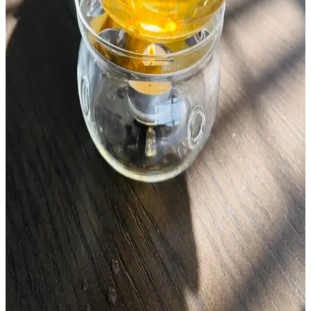
Servet Fethiye Tahin, katkısız ve doğal içerikleriyle geleneksel
yöntemlerle üretilmiş sağlıklı bir susam ürünüdür. Çok yönlü
kullanımı ve besleyici özellikleriyle modern ve geleneksel tatları bir
araya getirir.
Sütlü Bayram Şekeri: Geleneksel Tatlar ve Güncel
Piyasa Durumu Analizi
Geleneksel sütlü bayram şekeri, süt, şeker ve aromalarla hazırlanır,
renkli ve çeşitli şekillerde sunulur. Bayram döneminde satışlar artar,
geleneksel ve modern sunum teknikleriyle pazarda yer alır.
Og Kozağak Şurubu Nedir, Kullanım Alanları ve
Sağlık Üzerindeki Etkileri
Og kozalak şurubu hakkında mevcut bilgiler sınırlı olmakla birlikte,
doğal ve bitkisel ürünler arasında yer alıyor. İçeriği ve sağlık
üzerindeki etkileri hakkında kesin bilgiler bulunmamaktadır.
Çiçek Çayı Nedir? Doğadan Gelen Aromatik ve
Estetik Bir İçecek Seçeneği
Doğadan gelen bitki ve çiçek karışımlarından oluşan çiçek çayları,