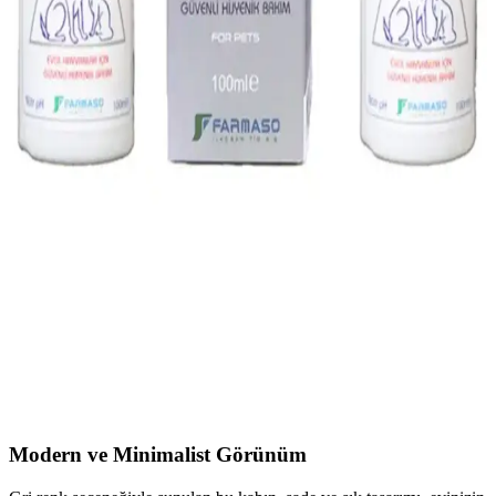
Beslenme İçin Güvenilir Seçenek
Vitakraft Menü Guinea Pig Yemi, doğal sebzeler, tahıllar ve
vitaminlerle zenginleştirilmiş, sağlıklı ve dengeli beslenme sağlayan
kaliteli bir yemdir.
Evcil Hayvan Tüy Toplayıcı ve Temizleyici Fırça
Setleri Karşılaştırması
İki farklı evcil hayvan tüy toplayıcı ve temizleyici fırça setinin
özellikleri, kullanıcı yorumları ve performansları detaylı şekilde
incelenerek karşılaştırıldı. Pratiklik ve dayanıklılık ön planda tutuldu.
Evcil Hayvanlar İçin Güvenli ve Etkili Koruma
Spreyi Dr. Animal Sprey Özellikleri
Dr. Animal Sprey, evcil hayvanlar ve çevresi için güvenli, etkili ve
kullanımı kolay bir koruma spreyi olup, zararlılara karşı doğal ve
sağlıklı bir çözüm sunar.
Modern ve Minimalist Görünüm