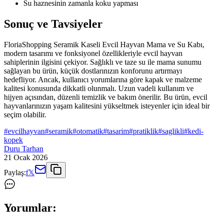
Su haznesinin zamanla koku yapması
Sonuç ve Tavsiyeler
FloriaShopping Seramik Kaseli Evcil Hayvan Mama ve Su Kabı,
modern tasarımı ve fonksiyonel özellikleriyle evcil hayvan
sahiplerinin ilgisini çekiyor. Sağlıklı ve taze su ile mama sunumu
sağlayan bu ürün, küçük dostlarınızın konforunu artırmayı
hedefliyor. Ancak, kullanıcı yorumlarına göre kapak ve malzeme
kalitesi konusunda dikkatli olunmalı. Uzun vadeli kullanım ve
hijyen açısından, düzenli temizlik ve bakım önerilir. Bu ürün, evcil
hayvanlarınızın yaşam kalitesini yükseltmek isteyenler için ideal bir
seçim olabilir.
#
evcilhayvan
#
seramik
#
otomatik
#
tasarim
#
pratiklik
#
saglikli
#
kedi-
kopek
Duru Tarhan
21 Ocak 2026
Paylaş:
f
𝕏
Yorumlar: