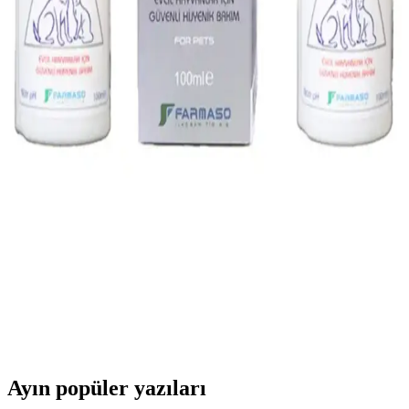
Beslenme İçin Güvenilir Seçenek
Vitakraft Menü Guinea Pig Yemi, doğal sebzeler, tahıllar ve
vitaminlerle zenginleştirilmiş, sağlıklı ve dengeli beslenme sağlayan
kaliteli bir yemdir.
Evcil Hayvan Tüy Toplayıcı ve Temizleyici Fırça
Setleri Karşılaştırması
İki farklı evcil hayvan tüy toplayıcı ve temizleyici fırça setinin
özellikleri, kullanıcı yorumları ve performansları detaylı şekilde
incelenerek karşılaştırıldı. Pratiklik ve dayanıklılık ön planda tutuldu.
Evcil Hayvanlar İçin Güvenli ve Etkili Koruma
Spreyi Dr. Animal Sprey Özellikleri
Dr. Animal Sprey, evcil hayvanlar ve çevresi için güvenli, etkili ve
kullanımı kolay bir koruma spreyi olup, zararlılara karşı doğal ve
sağlıklı bir çözüm sunar.
Ayın popüler yazıları