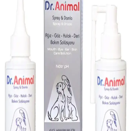
Temizlik ve hijyen standartlarını kolayca sağlar.
Parex Tüy Toplayıcı ile Ev Temizliğinde Pratik ve
Etkili Çözüm Sunar
Parex Tüy Toplayıcı, hafif kir ve tüyleri kolayca toplayan, kullanımı
basit ve yüksek performanslı bir temizlik aracıdır. Ev, halı ve koltuk
yüzeyleri için idealdir.
Migros'ta Kedi Şampuanları: Seçim ve Kullanım
İpuçları
Migros'ta satılan kedi şampuanlarının özellikleri, kullanım avantajları
ve dikkat edilmesi gereken noktalar hakkında bilgiler içerir.
Kedinizin sağlığı için doğru ürün seçimi önemlidir.
Böcek İlacı Spreyleri: Güvenli ve Etkili Kullanım
Rehberi ile Ev ve Bahçenizi Koruyun
Ev ve bahçede böceklerle mücadelede etkili ve güvenli sprey
kullanımı için dikkat edilmesi gerekenler, güvenlik önlemleri ve
doğru uygulama yöntemleri hakkında kapsamlı rehber.
Vitakraft Menü Guinea Pig Yemi: Doğal ve Dengeli