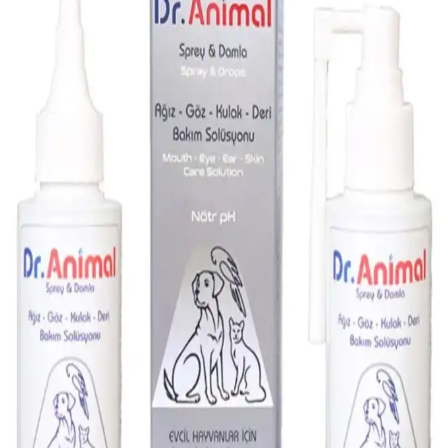
Parex Tüy Toplayıcı ile Ev Temizliğinde Pratik ve
Etkili Çözüm Sunar
Parex Tüy Toplayıcı, hafif kir ve tüyleri kolayca toplayan, kullanımı
basit ve yüksek performanslı bir temizlik aracıdır. Ev, halı ve koltuk
yüzeyleri için idealdir.
Migros'ta Kedi Şampuanları: Seçim ve Kullanım
İpuçları
Migros'ta satılan kedi şampuanlarının özellikleri, kullanım avantajları
ve dikkat edilmesi gereken noktalar hakkında bilgiler içerir.
Kedinizin sağlığı için doğru ürün seçimi önemlidir.
Böcek İlacı Spreyleri: Güvenli ve Etkili Kullanım
Rehberi ile Ev ve Bahçenizi Koruyun
Ev ve bahçede böceklerle mücadelede etkili ve güvenli sprey
kullanımı için dikkat edilmesi gerekenler, güvenlik önlemleri ve
doğru uygulama yöntemleri hakkında kapsamlı rehber.
Vitakraft Menü Guinea Pig Yemi: Doğal ve Dengeli