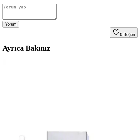
Yorum
0
Beğen
Ayrıca Bakınız
IKEA'nın Evcil Hayvan Ürünleri Gelişimi ve Piyasa
Trendlerine Genel Bakış
İncelenen bilgiler ışığında, IKEA'nın evcil hayvan ürünleri portföyü
bulunmamakla birlikte, sektör trendleri ve tüketici beklentileri
gelecekte yeni ürünlerin gelişimine işaret ediyor.
Maxwell Mavell Flexi Life Evcil Hayvan Tuvalet
Pedleri: Hijyen ve Kullanım Kolaylığı
Maxwell Mavell Flexi Life evcil hayvan tuvalet pedleri, farklı boyut
ve özellikleriyle hijyenik, kullanışlı ve taşınabilir çözümler sunar.