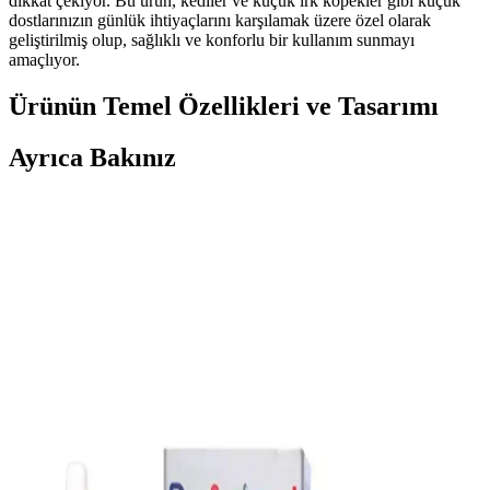
dikkat çekiyor. Bu ürün, kediler ve küçük ırk köpekler gibi küçük
dostlarınızın günlük ihtiyaçlarını karşılamak üzere özel olarak
geliştirilmiş olup, sağlıklı ve konforlu bir kullanım sunmayı
amaçlıyor.
Ürünün Temel Özellikleri ve Tasarımı
Ayrıca Bakınız
IKEA'nın Evcil Hayvan Ürünleri Gelişimi ve Piyasa
Trendlerine Genel Bakış
İncelenen bilgiler ışığında, IKEA'nın evcil hayvan ürünleri portföyü
bulunmamakla birlikte, sektör trendleri ve tüketici beklentileri
gelecekte yeni ürünlerin gelişimine işaret ediyor.
Maxwell Mavell Flexi Life Evcil Hayvan Tuvalet
Pedleri: Hijyen ve Kullanım Kolaylığı
Maxwell Mavell Flexi Life evcil hayvan tuvalet pedleri, farklı boyut
ve özellikleriyle hijyenik, kullanışlı ve taşınabilir çözümler sunar.
Temizlik ve hijyen standartlarını kolayca sağlar.