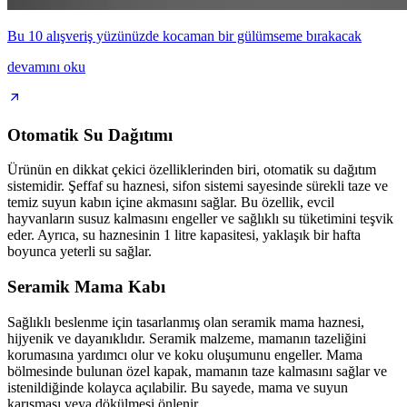
Bu 10 alışveriş yüzünüzde kocaman bir gülümseme bırakacak
devamını oku
Otomatik Su Dağıtımı
Ürünün en dikkat çekici özelliklerinden biri, otomatik su dağıtım
sistemidir. Şeffaf su haznesi, sifon sistemi sayesinde sürekli taze ve
temiz suyun kabın içine akmasını sağlar. Bu özellik, evcil
hayvanların susuz kalmasını engeller ve sağlıklı su tüketimini teşvik
eder. Ayrıca, su haznesinin 1 litre kapasitesi, yaklaşık bir hafta
boyunca yeterli su sağlar.
Seramik Mama Kabı
Sağlıklı beslenme için tasarlanmış olan seramik mama haznesi,
hijyenik ve dayanıklıdır. Seramik malzeme, mamanın tazeliğini
korumasına yardımcı olur ve koku oluşumunu engeller. Mama
bölmesinde bulunan özel kapak, mamanın taze kalmasını sağlar ve
istenildiğinde kolayca açılabilir. Bu sayede, mama ve suyun
karışması veya dökülmesi önlenir.