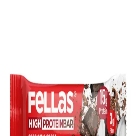
ve Kolay Atıştırmalıklar
Evde bulunan malzemelerle pratik ve ekonomik tatlılar hazırlamak
mümkündür. Puding ve basit atıştırmalıklar, tatlı ihtiyacını hızlı ve
bütçe dostu şekilde karşılar.
Konserve Fasulyelerle Çeşitlendirilmiş Tarifler ve
Kullanım Önerileri: Sağlıklı ve Pratik Mutfak
Rehberi
Konserve fasulyelerin durulanması, farklı tariflerde kullanımı ve
bağışlama yöntemleriyle israf önlenirken, sağlıklı ve lezzetli
yemekler hazırlanabilir. Besin değeri yüksek bu ürünler mutfakta
çeşitlilik sunar.
Ekonomik ve Sağlıklı Öğle Yemeği: Ev Yapımı
Tariflerle 1 Dolarlık Menü Hazırlama
Evde yetiştirilen malzemelerle hazırlanan, yaklaşık 1 dolarlık
maliyetle sağlıklı ve ekonomik öğle yemeği tarifleri sunuluyor.
Filizler, ev yapımı yoğurt ve ekmekle besleyici menü oluşturuluyor.
Tavuk İçin En Lezzetli ve Pratik Sos Tarifleriyle