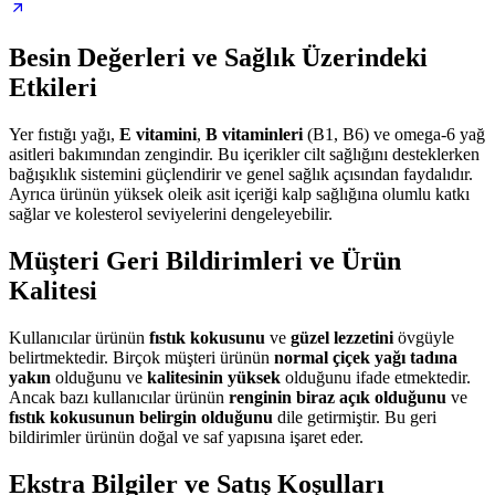
Besin Değerleri ve Sağlık Üzerindeki
Etkileri
Yer fıstığı yağı,
E vitamini
,
B vitaminleri
(B1, B6) ve omega-6 yağ
asitleri bakımından zengindir. Bu içerikler cilt sağlığını desteklerken
bağışıklık sistemini güçlendirir ve genel sağlık açısından faydalıdır.
Ayrıca ürünün yüksek oleik asit içeriği kalp sağlığına olumlu katkı
sağlar ve kolesterol seviyelerini dengeleyebilir.
Müşteri Geri Bildirimleri ve Ürün
Kalitesi
Kullanıcılar ürünün
fıstık kokusunu
ve
güzel lezzetini
övgüyle
belirtmektedir. Birçok müşteri ürünün
normal çiçek yağı tadına
yakın
olduğunu ve
kalitesinin yüksek
olduğunu ifade etmektedir.
Ancak bazı kullanıcılar ürünün
renginin biraz açık olduğunu
ve
fıstık kokusunun belirgin olduğunu
dile getirmiştir. Bu geri
bildirimler ürünün doğal ve saf yapısına işaret eder.
Ekstra Bilgiler ve Satış Koşulları