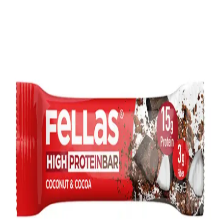
bütçe dostu şekilde karşılar.
Konserve Fasulyelerle Çeşitlendirilmiş Tarifler ve
Kullanım Önerileri: Sağlıklı ve Pratik Mutfak
Rehberi
Konserve fasulyelerin durulanması, farklı tariflerde kullanımı ve
bağışlama yöntemleriyle israf önlenirken, sağlıklı ve lezzetli
yemekler hazırlanabilir. Besin değeri yüksek bu ürünler mutfakta
çeşitlilik sunar.
Ekonomik ve Sağlıklı Öğle Yemeği: Ev Yapımı
Tariflerle 1 Dolarlık Menü Hazırlama
Evde yetiştirilen malzemelerle hazırlanan, yaklaşık 1 dolarlık
maliyetle sağlıklı ve ekonomik öğle yemeği tarifleri sunuluyor.
Filizler, ev yapımı yoğurt ve ekmekle besleyici menü oluşturuluyor.
Tavuk İçin En Lezzetli ve Pratik Sos Tarifleriyle
Yemeklerinize Renk Katın
Tavuk yemeklerine özel çeşitli sos tarifleri, kolay hazırlanışları ve
sağlıklı içerikleriyle sofralarınıza renk ve lezzet getiriyor. Her tarif,