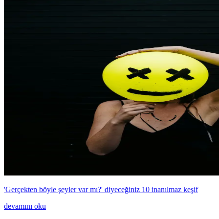
'Gerçekten böyle şeyler var mı?' diyeceğiniz 10 inanılmaz keşif
devamını oku