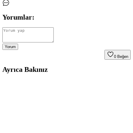
Yorumlar:
Yorum
0
Beğen
Ayrıca Bakınız
Tavuk Göğsü Tariflerinde Kültürel Çeşitlilik ve
Pratik Pişirme Yöntemleri
Tavuk göğsü, çeşitli mutfaklardan tarifler ve pişirme teknikleriyle
zenginleştirilebilir. Baharatlar, soslar ve dolgu malzemeleriyle
besleyici ve farklı lezzetler yaratmak mümkündür.
Evde Pratik ve Ekonomik Tatlı Çözümleri: Puding