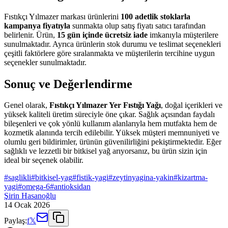
Fıstıkçı Yılmazer markası ürünlerini
100 adetlik stoklarla
kampanya fiyatıyla
sunmakta olup satış fiyatı satıcı tarafından
belirlenir. Ürün,
15 gün içinde ücretsiz iade
imkanıyla müşterilere
sunulmaktadır. Ayrıca ürünlerin stok durumu ve teslimat seçenekleri
çeşitli faktörlere göre sıralanmakta ve müşterilerin tercihine uygun
seçenekler sunulmaktadır.
Sonuç ve Değerlendirme
Genel olarak,
Fıstıkçı Yılmazer Yer Fıstığı Yağı
, doğal içerikleri ve
yüksek kaliteli üretim süreciyle öne çıkar. Sağlık açısından faydalı
bileşenleri ve çok yönlü kullanım alanlarıyla hem mutfakta hem de
kozmetik alanında tercih edilebilir. Yüksek müşteri memnuniyeti ve
olumlu geri bildirimler, ürünün güvenilirliğini pekiştirmektedir. Eğer
sağlıklı ve lezzetli bir bitkisel yağ arıyorsanız, bu ürün sizin için
ideal bir seçenek olabilir.
#
saglikli
#
bitkisel-yag
#
fistik-yagi
#
zeytinyagina-yakin
#
kizartma-
yagi
#
omega-6
#
antioksidan
Şirin Hasanoğlu
14 Ocak 2026
Paylaş:
f
𝕏