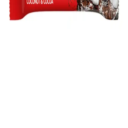
Yemeklerinize Renk Katın
Tavuk yemeklerine özel çeşitli sos tarifleri, kolay hazırlanışları ve
sağlıklı içerikleriyle sofralarınıza renk ve lezzet getiriyor. Her tarif,
pratik ve ekonomik olup, damak zevkine uygun seçenekler sunar.
Biogurme Laktozsuz Labne: Laktoz İntoleransı
Olanlar İçin Sağlıklı Alternatif
Biogurme laktozsuz labne, laktoz intoleransı olanlar için doğal ve
katkısız, yumuşak dokusuyla sağlıklı bir peynir alternatifidir. Günlük
kullanım ve tariflerde rahatlıkla tercih edilebilir.
Tam Buğday Unlu Sebzeli Makarna: Sağlıklı ve
Lezzetli Bir Alternatif
Tam buğday unlu sebzeli makarna, yüksek lif ve vitamin içeriğiyle
sağlıklı beslenmeye uygun, lezzetli ve besleyici bir alternatif sunar.
Fellas Hindistan Cevizli Bar: Doğal İçeriklerle Lezzet
ve Sağlığı Bir Arada Sunar
Fellas Hindistan Cevizli Bar, doğal hindistan cevizi içeriği ve hafif