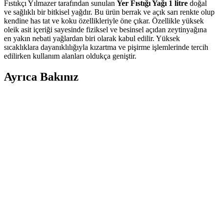
Fıstıkçı Yılmazer tarafından sunulan
Yer Fıstığı Yağı 1 litre
doğal
ve sağlıklı bir bitkisel yağdır. Bu ürün berrak ve açık sarı renkte olup
kendine has tat ve koku özellikleriyle öne çıkar. Özellikle yüksek
oleik asit içeriği sayesinde fiziksel ve besinsel açıdan zeytinyağına
en yakın nebati yağlardan biri olarak kabul edilir. Yüksek
sıcaklıklara dayanıklılığıyla kızartma ve pişirme işlemlerinde tercih
edilirken kullanım alanları oldukça geniştir.
Ayrıca Bakınız
Tavuk Göğsü Tariflerinde Kültürel Çeşitlilik ve
Pratik Pişirme Yöntemleri
Tavuk göğsü, çeşitli mutfaklardan tarifler ve pişirme teknikleriyle
zenginleştirilebilir. Baharatlar, soslar ve dolgu malzemeleriyle
besleyici ve farklı lezzetler yaratmak mümkündür.
Evde Pratik ve Ekonomik Tatlı Çözümleri: Puding
ve Kolay Atıştırmalıklar
Evde bulunan malzemelerle pratik ve ekonomik tatlılar hazırlamak
mümkündür. Puding ve basit atıştırmalıklar, tatlı ihtiyacını hızlı ve