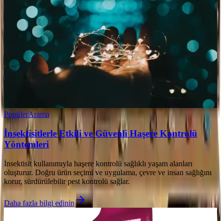
Popüler
Arama
İnsektisitlerle Etkili ve Güvenli Haşere Kontrolü
Yöntemleri
İnsektisit kullanımıyla haşere kontrolü sağlıklı yaşam alanları
oluşturur. Doğru ürün seçimi ve uygulama, çevre ve insan sağlığını
korur, sürdürülebilir pest kontrolü sağlar.
Daha fazla bilgi edinin