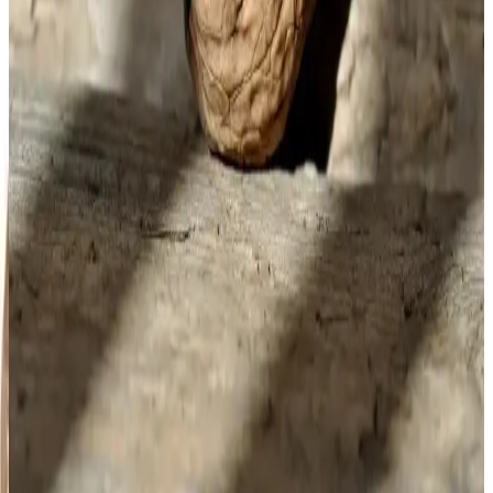
deneyimini kişiselleştirir. Doğal ve yapay seçenekler arasındaki
farkları ve sağlık üzerindeki olası etkileri öğrenin.
Mahmud Kahve ile Sütlü Köpüklü Kahve
Deneyimini Evinizde Yaratın
Mahmud Kahve, kalıcı ve yoğun köpüğüyle öne çıkan, evde
kolayca hazırlanan sütlü kahve seçeneği sunar. Lezzet ve köpük
kalitesiyle kahve keyfini artırır, tazeliği ve aromasıyla fark yaratır.
Slav Kahvesi: Geleneksel Tatlar ve Modern Tüketim
Eğilimleri Üzerine Analiz
Slav kahvesi, geleneksel hazırlama ve sunumuyla bölgesel kültürü
yansıtırken, modern tüketim alışkanlıklarına uyarlanarak pazarda
yerini güçlendiriyor.
Senseo Kahve Kapsülleri: Pratiklik ve Kalitenin
Birlikte Sunulduğu Kahve Çözümü
Senseo kahve kapsülleri, hızlı ve kaliteli kahve hazırlama imkanı
sunar. Kullanım kolaylığı ve çevre dostu seçenekleriyle öne çıkan bu
ürünler, kahve keyfini pratik hale getirir.