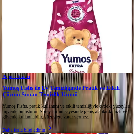
Popüler
Arama
Yumoş Fısfıs ile Ev Temizliğinde Pratik ve Etkili
Çözüm Sunan Temizlik Ürünü
Yumoş Fısfıs, pratik kullanımı ve etkili temizliğiyle evdeki yüzeyleri
hijyenle buluşturur. Sprey formu sayesinde geniş alanlarda hızlı ve
güvenle kullanılabilir, yüzeylere zarar vermez.
Daha fazla bilgi edinin