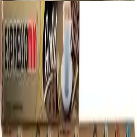
Üretim Süreci ve Kalite Kontrol
Kapsüller, İstanbul'daki kendi tesislerinde üretilir ve tazelik ile kalite
açısından büyük önem taşır. Kullanılan yeşil kahve çekirdekleri,
doğrudan ithal edilerek, İtalya'nın en büyük kahve ithalatçılarıyla
ortaklıklar kurularak temin edilir. Bu sayede ürünlerin tadı ve
aroması sürekli aynı seviyede korunur. Kahve harmanları ise, 20 yılı
aşkın süredir İtalya’da kullanılan ve beğenilen karışımlar olup,
medium-dark kavurma profiliyle kavrulur. Bu kavurma yöntemi,
kahvenin karakteristik aromasını ve yoğunluğunu koruyarak, her
fincanda zengin bir lezzet sunar.
Kahve kavurma işlemi, bilgisayar kontrollü sistemler aracılığıyla
takip edilerek, tutarlı bir kavurma profili sağlanır. Günlük kavurma
işlemleriyle taze kahve üretilir ve müşterilerin siparişlerine göre
hazırlanır. Bu yaklaşım, ürünlerin raflarda uzun süre beklemesini
engeller ve tazeliği en üst seviyede tutar.
Üretimde Sürdürülebilirlik ve Doğal
Malzemeler
Kapsül kahveler, %100 kahve çekirdeği kullanılarak üretilir ve