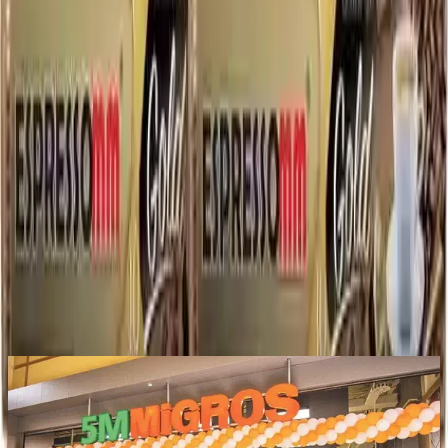
taşıyacak bu ürün, her seferinde size en iyi kahve tadını sunmaya
hazırdır.
Paylaş:
f
𝕏
Yorumlar:
Yorum
0
Beğen
Ayın popüler yazıları