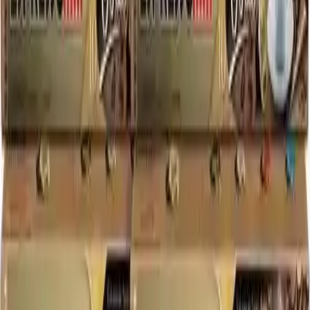
250 gramlık kahveler ise, valfli ve kilitli doypack torbalarda saklanır.
Bu sayede, kullanıcılar ihtiyaçlarına uygun boyutta kahve alabilir ve
kalanını tazeliğini koruyarak saklayabilir.
Garanti ve Müşteri Memnuniyeti
Ürünlerimiz, 2 yıl garanti kapsamında olup, resmi faturalarla
müşterilere ulaştırılır. Kalite ve müşteri memnuniyetini temel alan
firmamız, kahve tutkunlarına en iyi hizmeti sunmayı amaçlar. Ayrıca,
ürünlerimizin tüm üretim süreçleri, yerli üretim ilkeleri
doğrultusunda, tamamen kendi tesislerimizde gerçekleştirilir.
Sonuç ve Değerlendirme
ESPRESSOMM Gold Kapsül Kahve, zengin aroması, tazeliği ve
kalite standartlarıyla öne çıkan bir seçenektir. Her fincanda İtalyan
espresso deneyimini yaşatmak isteyenler için idealdir. Kullanılan
doğal malzemeler ve gelişmiş paketleme teknolojileri sayesinde,
kahve keyfi uzun süre korunur. Ayrıca, sürdürülebilir üretim
politikalarıyla, doğaya olan duyarlılığını da gösterir.
Kısacası, kahve kalitesinden ödün vermek istemeyenler için,
ESPRESSOMM Gold Kapsül Kahve, eşsiz bir deneyim ve
güvenilir bir tercihtir. Tüketim alışkanlıklarınızı yeni seviyelere