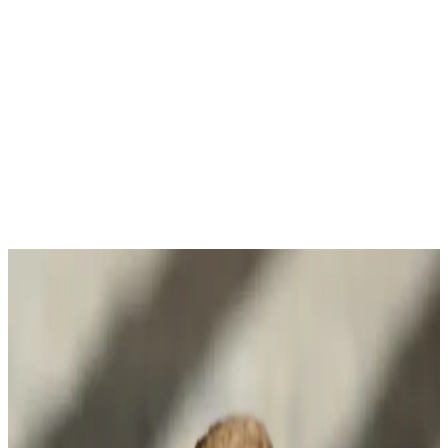
Ürünün Temel Özellikleri ve Tanımı
ESPRESSOMM Gold Kapsül Kahve, özellikle kahve tutkunlarının
beklentilerini karşılamak üzere tasarlanmış, yüksek kaliteli ve özgün
bir ürün olarak öne çıkar. Toplamda 100 adetlik paketleriyle,
kullanıcılarına hem ekonomik hem de pratik bir kahve deneyimi
sunar. Bu kapsüller, Nespresso uyumlu makinelerle tam uyum sağlar
ve kahve keyfini her an ve her yerde yaşamanızı sağlar.
Ayrıca Bakınız
Kahve Çekirdeği ve Öğütülmüş Kahve Alımında
Tasarruf ve Kalite Dengesi Yöntemleri
Kahve alımında fiyat ve kalite dengesi kurmak için büyük paket
çekirdek kahve almak ve evde taze öğütmek ekonomik ve lezzetli
bir yöntemdir. Doğru saklama ve market seçenekleri tasarruf sağlar.
Kopuklu Kahve ve Mehmet Efendi'nin Geleneksel
Üretim Yöntemleri