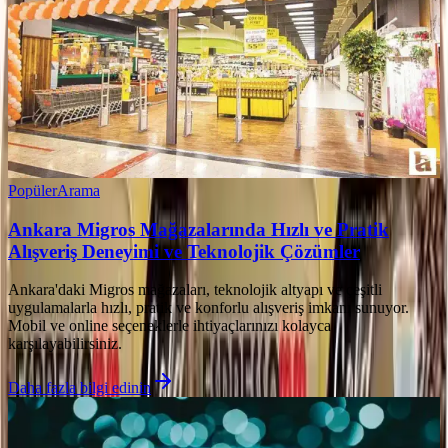
Popüler
Arama
Ankara Migros Mağazalarında Hızlı ve Pratik
Alışveriş Deneyimi ve Teknolojik Çözümler
Ankara'daki Migros mağazaları, teknolojik altyapı ve çeşitli
uygulamalarla hızlı, pratik ve konforlu alışveriş imkanı sunuyor.
Mobil ve online seçeneklerle ihtiyaçlarınızı kolayca
karşılayabilirsiniz.
Daha fazla bilgi edinin