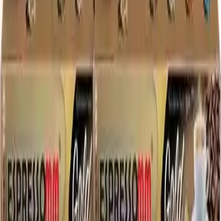
herhangi bir katkı maddesi içermez. Bu, ürünlerin doğallığını ve saf
lezzetini korumasını sağlar. Paketleme aşamasında ise, azot gazı ile
dolum gerçekleştirilir. Bu yöntem, kahvenin oksijenle temasını en
aza indirerek, tazeliğini ve aromalarını uzun süre muhafaza eder.
Kullanılan aluminyum torbalar, valfli ve kilitli doypack
özellikleriyle, kahvenin tazeliğini koruma konusunda üst düzey
performans gösterir. Kapanabilir özellikleri sayesinde, kalan kahve
tekrar taze bir şekilde saklanabilir ve kullanım ömrü uzatılır.
Tüketim ve Saklama Tavsiyeleri
Ürünlerimiz, yasal olarak 2 yıl boyunca saklanabilir olmasına
rağmen, en iyi lezzet ve tazelik için üretim tarihinden itibaren 3 ay
içinde tüketilmesi önerilir. Öğütülmüş kahve siparişlerinde ise,
tazeliği korumak adına, kahve paketleri az önce öğütüldükten sonra
gönderilir. Ambalajlar açıldıktan sonra ise, özelliklerini
kaybetmemesi için 1 ay içinde tüketilmesi tavsiye edilir.
Ambalaj ve Paketleme Detayları
Kahve, farklı gramajlarda ambalajlarla sunulur. 1000 gramlık
kahveler, valfli yan körüklü aluminyum torbalarda paketlenir. 500 ve