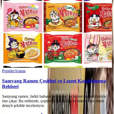
Popüler
Arama
Samyang Ramen Çeşitleri ve Lezzet Karşılaştırma
Rehberi
Samyang ramen, farklı baharat seviyeleri ve lezzet seçenekleriyle
öne çıkar. Bu rehberde, çeşitlerin özellikleri ve tüketici tercihleri
detaylı şekilde inceleniyor.