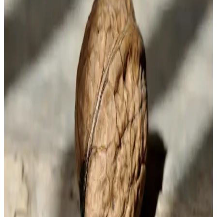
Kopuklu kahve, geleneksel kavurma ve öğütme teknikleriyle Türk
kahve kültüründe önemli bir yer tutar. Mehmet Efendi'nin ustalığıyla
özgün aroması korunur, kültürel miras olarak değerini sürdürür.
Dolce Gusto Kapsülleri ve Çeşitleri: Kahve ve İçecek
Deneyimini Zenginleştiren Seçenekler
Dolce Gusto'nun geniş kapsül yelpazesi, farklı tatlar ve aromalar
sunarak evde kahve ve içecek deneyimini zenginleştirir. Uyumlu
makinelerle kullanım ve çeşitli içecek seçenekleriyle öne çıkar.
Porselen Filtre Kahve Demliği Özellikleri ve
Kullanım İpuçları
Porselen filtre kahve demliği, estetik ve fonksiyonellik sunar. Isıyı
iyi tutar, kahve aromasını korur ve uzun ömürlüdür. Doğru bakım ile
kahve deneyiminizi zenginleştirir.
Kahve Tatlandırıcıları Çeşitleri ve Sağlık Üzerindeki
Etkileri Analizi
Kahve tatlandırıcıları, farklı çeşitleri ve sağlık etkileriyle kahve