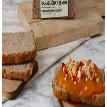
Migros'ta Konjac Noodle: Sağlıklı ve Düşük Kalorili
Alternatifler Hakkında Bilgi
Migros'ta bulunan konjac noodle'lar, düşük kalorili, lif açısından
zengin ve vegan dostu özellikleriyle sağlıklı beslenmeye uygun
pratik bir alternatif sunar.
Marketlerde Satılan Sandviç Ekmekleri ve Çeşitleri
Hakkında Kapsamlı Bilgi
Marketlerde satılan çeşitli sandviç ekmekleri, farklı türleri ve sağlıklı
seçenekleriyle günlük yaşamda pratik ve lezzetli yemekler
hazırlamanıza olanak tanır.
Glutensiz Beslenme ve Glutensiz Bulgur: Sağlıklı
Alternatifler ve Güvenli Kullanım İpuçları
Glutensiz bulgur, çölyak hastaları ve gluten intoleransı olanlar için
güvenilir bir alternatif olup, sağlıklı tariflerde kullanılabilir. Ürün
etiketlerine dikkat edilerek güvenle tüketilebilir.
Sağlıklı ve Doğal Ekşi Mayalı Karabuğday Ekmeği:
Faydaları ve Yapım İpuçları