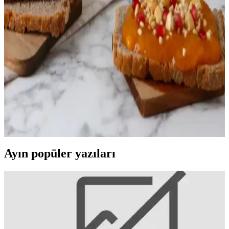
Glutensiz Beslenme ve Glutensiz Bulgur: Sağlıklı
Alternatifler ve Güvenli Kullanım İpuçları
Glutensiz bulgur, çölyak hastaları ve gluten intoleransı olanlar için
güvenilir bir alternatif olup, sağlıklı tariflerde kullanılabilir. Ürün
etiketlerine dikkat edilerek güvenle tüketilebilir.
Sağlıklı ve Doğal Ekşi Mayalı Karabuğday Ekmeği:
Faydaları ve Yapım İpuçları
Doğal fermantasyon ve karabuğday kullanımıyla hazırlanan ekşi
mayalı ekmek, sindirimi kolaylaştırır, gluten içermez ve besin değeri
yüksektir. Evde yapımıyla sağlıklı beslenmeye katkı sağlar.
Ayın popüler yazıları