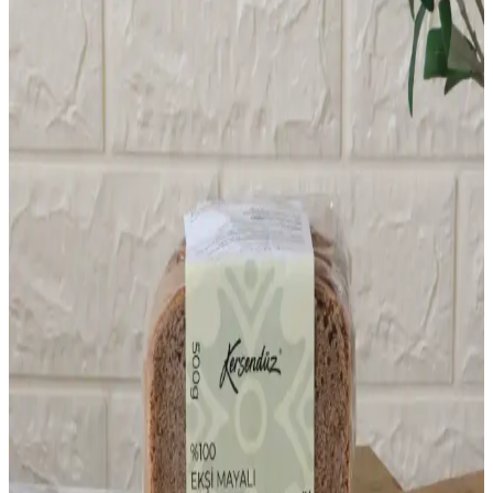
farklı tatları ve yüksek besin değerleriyle mutfaklarda çeşitlilik sunar.
Pişirme ve depolama önerileriyle sağlıklı beslenmeye katkı sağlarlar.
Sütsüz ve Yoğurtsuz Kek Tarifleri: Sağlıklı ve Pratik
Alternatifler
Sağlıklı ve pratik kek tarifleri, süt ve yoğurt içermeyen alternatiflerle
hem hafif hem de lezzetli seçenekler sunar, damak zevkine uygun
çeşitli tarifler içerir.
Kızıl Dal Darı 1 Kg: Sağlıklı ve Doğal Tahıl Seçeneği
Kızıl dal darı 1 kg, yüksek besin değeri ve doğal yapısıyla sağlıklı
beslenme alışkanlıklarına uygun, çeşitli yemeklerde kullanılabilen
pratik bir tahıl ürünüdür.
Glutensiz ve Sağlıklı Ekmek Seçenekleri: Lezzetli ve
Besleyici Alternatifler
Glutensiz ekmekler, sağlıklı yaşam ve diyet ihtiyaçlarına uygun,
yüksek lif ve düşük glisemik indeks özellikleriyle öne çıkan
beslenme alternatifleridir.