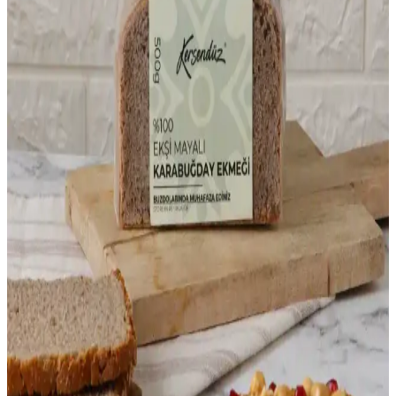
pratik bir tahıl ürünüdür.
Glutensiz ve Sağlıklı Ekmek Seçenekleri: Lezzetli ve
Besleyici Alternatifler
Glutensiz ekmekler, sağlıklı yaşam ve diyet ihtiyaçlarına uygun,
yüksek lif ve düşük glisemik indeks özellikleriyle öne çıkan
beslenme alternatifleridir.
Migros'ta Konjac Noodle: Sağlıklı ve Düşük Kalorili
Alternatifler Hakkında Bilgi
Migros'ta bulunan konjac noodle'lar, düşük kalorili, lif açısından
zengin ve vegan dostu özellikleriyle sağlıklı beslenmeye uygun
pratik bir alternatif sunar.
Marketlerde Satılan Sandviç Ekmekleri ve Çeşitleri
Hakkında Kapsamlı Bilgi
Marketlerde satılan çeşitli sandviç ekmekleri, farklı türleri ve sağlıklı
seçenekleriyle günlük yaşamda pratik ve lezzetli yemekler
hazırlamanıza olanak tanır.