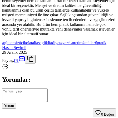
benimseyenler hem de tatlılara farklı bir lezzet katmak isteyenler için
ideal bir seçenektir. Menşei ve üretim kalitesi ile güvenilirliği
kanıtlanmış olan bu ürün çeşitli tariflerde kullanılabilir ve yüksek
müşteri memnuniyeti ile öne çıkar. Sağlık açısından güvenilirliği ve
lezzetli yapısıyla glutensiz beslenme tercih edenlerin vazgeçilmezleri
arasında yer alabilir. Bu ürün hem pratik kullanımı hem de çok
yönlü tarif önerileriyle mutfakta yeni deneyimler yaşamak isteyenler
için ideal bir alternatif sunar.
#
glutensiz
#
cikolatali
#
saglikli
#
diyet
#
yerel-uretim
#
tatlilar
#
pratik
Hasan Sevimli
29 Aralık 2025
Paylaş:
f
𝕏
Yorumlar:
Yorum
0
Beğen