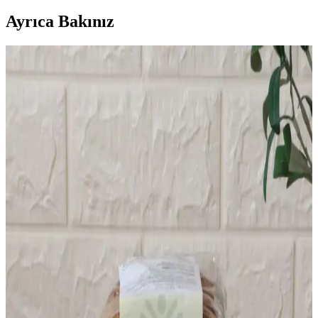
Ayrıca Bakınız
Az Kullanılan Tahıllar: Farro, Arpa, Teff,
Karabuğday ve Milletin Besin Değerleri ve
Kullanımı
Farro, arpa, teff, karabuğday ve millet gibi az kullanılan tahıllar,
farklı tatları ve yüksek besin değerleriyle mutfaklarda çeşitlilik sunar.
Pişirme ve depolama önerileriyle sağlıklı beslenmeye katkı sağlarlar.
Sütsüz ve Yoğurtsuz Kek Tarifleri: Sağlıklı ve Pratik
Alternatifler
Sağlıklı ve pratik kek tarifleri, süt ve yoğurt içermeyen alternatiflerle
hem hafif hem de lezzetli seçenekler sunar, damak zevkine uygun
çeşitli tarifler içerir.
Kızıl Dal Darı 1 Kg: Sağlıklı ve Doğal Tahıl Seçeneği
Kızıl dal darı 1 kg, yüksek besin değeri ve doğal yapısıyla sağlıklı
beslenme alışkanlıklarına uygun, çeşitli yemeklerde kullanılabilen