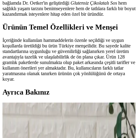
bağlamda Dr. Oetker'in geliştirdiği
Glutensiz Çikolatalı Sos
hem
sağlıklı yaşam tarzını benimseyenlere hem de tatlılara farklı bir boyut
kazandırmak isteyenlere hitap eden özel bir üründür.
Ürünün Temel Özellikleri ve Menşei
İçeriğinde kullanılan hammaddelerin özenle seçildiği ve uygun
koşullarda üretildiği bu ürün Türkiye menşeilidir. Bu sayede kalite
standartlarına uygunluğu ve güvenilirliği sağlanırken yerel üretim
avantajıyla tazelik ve ulaşılabilirlik de ön plana çıkar. Ürün 128
gramlık paketlerde sunulmakta olup paket arkasında çeşitli tarifler ve
kullanım önerileri yer almaktadır. Bu, kullanıcıların farklı tatlar
yaratmasına olanak tanırken ürünün çok yönlülüğünü de ortaya
koyar.
Ayrıca Bakınız
Az Kullanılan Tahıllar: Farro, Arpa, Teff,
Karabuğday ve Milletin Besin Değerleri ve
Kullanımı
Farro, arpa, teff, karabuğday ve millet gibi az kullanılan tahıllar,