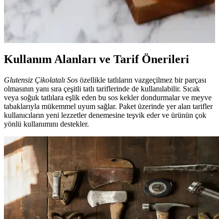
Doğal fermantasyon ve karabuğday kullanımıyla hazırlanan ekşi
mayalı ekmek, sindirimi kolaylaştırır, gluten içermez ve besin değeri
yüksektir. Evde yapımıyla sağlıklı beslenmeye katkı sağlar.
Kullanım Alanları ve Tarif Önerileri
Glutensiz Çikolatalı Sos
özellikle tatlıların vazgeçilmez bir parçası
olmasının yanı sıra çeşitli tatlı tariflerinde de kullanılabilir. Sıcak
veya soğuk tatlılara eşlik eden bu sos kekler dondurmalar ve meyve
tabaklarıyla mükemmel uyum sağlar. Paket üzerinde yer alan tarifler
kullanıcıların yeni lezzetler denemesine teşvik eder ve ürünün çok
yönlü kullanımını destekler.