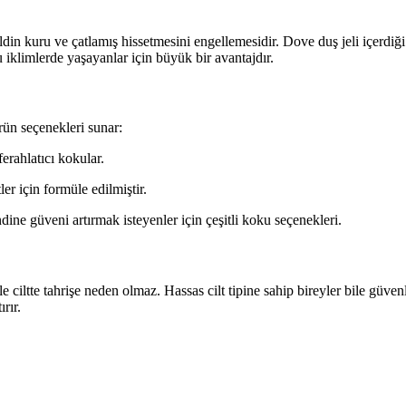
ildin kuru ve çatlamış hissetmesini engellemesidir. Dove duş jeli içerd
 iklimlerde yaşayanlar için büyük bir avantajdır.
ürün seçenekleri sunar:
erahlatıcı kokular.
er için formüle edilmiştir.
ne güveni artırmak isteyenler için çeşitli koku seçenekleri.
e ciltte tahrişe neden olmaz. Hassas cilt tipine sahip bireyler bile güvenl
rır.