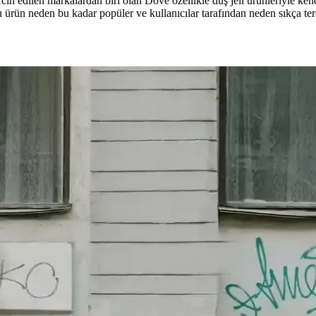
ih edilen markalardan biri olan Dove özellikle duş jeli ürünleriyle kend
rün neden bu kadar popüler ve kullanıcılar tarafından neden sıkça tercih
adığı Avantajlar
ar sunuyor. Kullanıcı deneyimleri, bakım kolaylığı ve ekonomik avantajl
klılık Açısından Önemi
ürlüdür ve ekonomik tasarruf sağlar. Doğru marka ve satın alma noktası 
e Makine Ömrünü Uzatma Yöntemleri
ü uzatmak için uygun yıkama programları, su sıcaklığı, deterjan kulla
cı Yorumları Analizi
kullanım detayları belirsizdir. Güvenilir bilgi için üretici ve satış nokta
 İpuçları