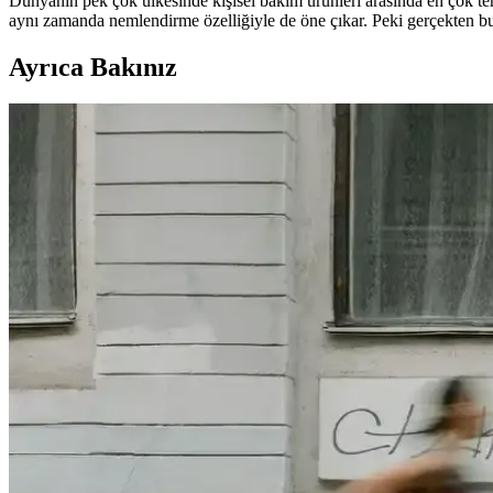
Dünyanın pek çok ülkesinde kişisel bakım ürünleri arasında en çok terc
aynı zamanda nemlendirme özelliğiyle de öne çıkar. Peki gerçekten bu ü
Ayrıca Bakınız
Keten Peçetelere Geçişin Üç Aylık Deneyimleri ve Sağl
Keten peçetelere geçiş, sofralarda estetik iyileşme ve çevresel faydal
Kaliteli Şarj Kablosu Seçiminin Ekonomik ve Dayanı
Ucuz şarj kabloları kısa sürede bozulurken, kaliteli kablolar uzun öm
Çamaşır Yıkamada Enerji ve Deterjan Tasarrufu il
Çamaşır yıkamada enerji ve deterjan tasarrufu sağlarken makine ömrün
Winactive İntim Şampuanı Hakkında Bilgi ve Kullanı
Winactive intim şampuanı hakkında mevcut bilgiler sınırlı olup, içerik ve 
Porselen Filtre Kahve Demliği Özellikleri ve Kullanım