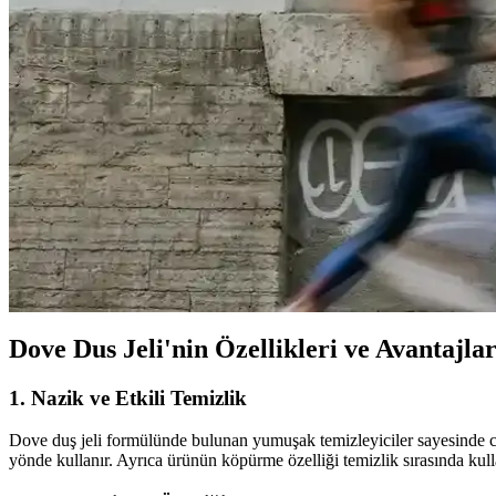
Porselen filtre kahve demliği, estetik ve fonksiyonellik sunar. Isıyı i
En İyi Kedi Oyuncakları: Güvenli ve Eğlenceli Seçene
Kedinizin sağlığı ve mutluluğu için doğru oyuncakları seçin. Güvenlik 
En İyi Bebek Gaz İlacı Seçimi: Güvenilir ve Doğal Ç
Bebeklerin gaz sancılarını hafifletmek için doğal ve güvenilir bebek g
Bebekjem Tırnak Bakım Setleri: Güvenli ve Pratik 
Bebekjem tırnak bakım setleri, güvenli ve hijyenik araçlarıyla bebekler
Dove Dus Jeli'nin Özellikleri ve Avantajlar
1. Nazik ve Etkili Temizlik
Dove duş jeli formülünde bulunan yumuşak temizleyiciler sayesinde cildi
yönde kullanır. Ayrıca ürünün köpürme özelliği temizlik sırasında kulla