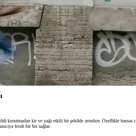
yi tutar, kahve aromasını korur ve uzun ömürlüdür. Doğru bakım ile kahve
kler ile Kedinizin Mutluluğu
ve eğlenceyi bir arada sunan ürünlerle kedinizin enerjisini atmasını sağ
özümlerle Bebek Rahatlığı
az ilaçları hakkında bilgi alın. Doğru ürün seçimiyle bebeğinizin rahatla
Çözümlerle Bebek Tırnak Bakımı
in hassas tırnaklarını pratik ve güvenli şekilde kesmenizi sağlar. Ergono
ı
 kurutmadan kir ve yağı etkili bir şekilde arındırır. Özellikle hassas c
nıcıya ferah bir his sağlar.