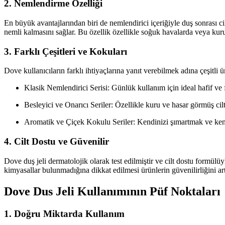
2. Nemlendirme Özelliği
En büyük avantajlarından biri de nemlendirici içeriğiyle duş sonrası c
nemli kalmasını sağlar. Bu özellik özellikle soğuk havalarda veya kuru
3. Farklı Çeşitleri ve Kokuları
Dove kullanıcıların farklı ihtiyaçlarına yanıt verebilmek adına çeşitli 
Klasik Nemlendirici Serisi: Günlük kullanım için ideal hafif ve f
Besleyici ve Onarıcı Seriler: Özellikle kuru ve hasar görmüş ciltl
Aromatik ve Çiçek Kokulu Seriler: Kendinizi şımartmak ve kendi
4. Cilt Dostu ve Güvenilir
Dove duş jeli dermatolojik olarak test edilmiştir ve cilt dostu formülüyl
kimyasallar bulunmadığına dikkat edilmesi ürünlerin güvenilirliğini artı
Dove Dus Jeli Kullanımının Püf Noktaları
1. Doğru Miktarda Kullanım