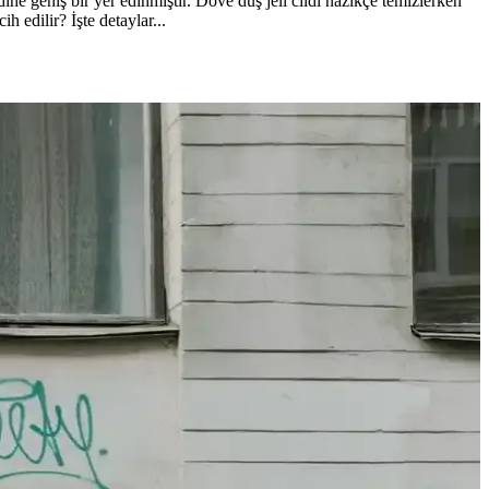
ine geniş bir yer edinmiştir. Dove duş jeli cildi nazikçe temizlerken
 edilir? İşte detaylar...
arı ortaya koyuyor.
seçimi önemlidir.
nımı ve bakım yöntemleri önemlidir.
larıyla iletişim önerilir.