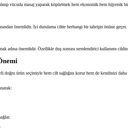
 alınıp vücuda masaj yaparak köpürtmek hem ekonomik hem hijyenik bir
sından önemlidir. İyi durulama ciltte herhangi bir tahrişin önüne geçer.
akmak adına önemlidir. Özellikle duş sonrası nemlendirici kullanımı cild
 Önemi
jeli doğru ürün seçimiyle hem cilt sağlığını korur hem de kendinizi dah
anarak:
ağlar.