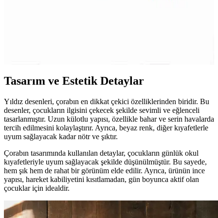
Çocuk Güvenlik Kilitleri İçin Dayanıklı Malzeme
Seçenekleri ve Özellikleri
Çocuk güvenlik kilitleri, dayanıklı plastik ve metal malzemelerden
üretilir, uzun ömür ve güvenlik sağlar. Kullanım alanına göre tasarım
ve malzeme seçimi önemlidir.
Tasarım ve Estetik Detaylar
Yıldız desenleri, çorabın en dikkat çekici özelliklerinden biridir. Bu
desenler, çocukların ilgisini çekecek şekilde sevimli ve eğlenceli
tasarlanmıştır. Uzun külotlu yapısı, özellikle bahar ve serin havalarda
tercih edilmesini kolaylaştırır. Ayrıca, beyaz renk, diğer kıyafetlerle
uyum sağlayacak kadar nötr ve şıktır.
Çorabın tasarımında kullanılan detaylar, çocukların günlük okul
kıyafetleriyle uyum sağlayacak şekilde düşünülmüştür. Bu sayede,
hem şık hem de rahat bir görünüm elde edilir. Ayrıca, ürünün ince
yapısı, hareket kabiliyetini kısıtlamadan, gün boyunca aktif olan
çocuklar için idealdir.