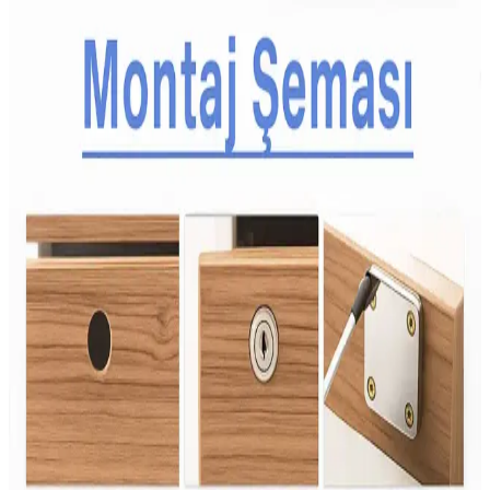
Çocuklar İçin Dengeli ve Çeşitli Atıştırmalık Tepsileri
Hazırlama Rehberi
Çocukların spor aktivitelerinde enerji ihtiyacını karşılayan dengeli
atıştırmalık tepsileri; meyve, sebze, protein ve çeşitli lezzetlerle
sağlıklı beslenmeyi destekler. Yaşa göre özelleştirilen seçenekler
sunar.
Aile Bütçesine Uygun Sağlıklı Beslenme Yöntemleri
ve Ekonomik Gıda Seçenekleri
Artan gıda fiyatları ailelerin beslenme düzenini zorlaştırıyor.
Donmuş sebzeler, kuru baklagiller ve planlı alışverişle sağlıklı,
ekonomik beslenme mümkün hale geliyor. Bu yöntemler gıda
israfını azaltır ve besin çeşitliliğini destekler.
İkea Aktivite Önlüğü: Çocuklar İçin Güvenli ve
Konforlu Kullanım Seçenekleri
İkea'nın aktivite önlükleri, su geçirmez, kolay temizlenebilir ve
hareket özgürlüğü sağlayan tasarımlarıyla çocukların aktivitelerini
güvenli ve konforlu hale getirir.