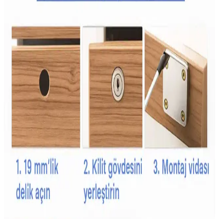
sunar.
Aile Bütçesine Uygun Sağlıklı Beslenme Yöntemleri
ve Ekonomik Gıda Seçenekleri
Artan gıda fiyatları ailelerin beslenme düzenini zorlaştırıyor.
Donmuş sebzeler, kuru baklagiller ve planlı alışverişle sağlıklı,
ekonomik beslenme mümkün hale geliyor. Bu yöntemler gıda
israfını azaltır ve besin çeşitliliğini destekler.
İkea Aktivite Önlüğü: Çocuklar İçin Güvenli ve
Konforlu Kullanım Seçenekleri
İkea'nın aktivite önlükleri, su geçirmez, kolay temizlenebilir ve
hareket özgürlüğü sağlayan tasarımlarıyla çocukların aktivitelerini
güvenli ve konforlu hale getirir.
Babyjem Çocuk Yağmurlukları: Güvenli, Konforlu
ve Dayanıklı Yağmurluk Seçenekleri
Babyjem yağmurlukları, su ve rüzgar geçirmez özellikleriyle
çocukların hareket özgürlüğünü kısıtlamadan olumsuz hava
koşullarında korur, dayanıklı ve kullanışlı tasarımıyla ebeveynlerin
tercihidir.