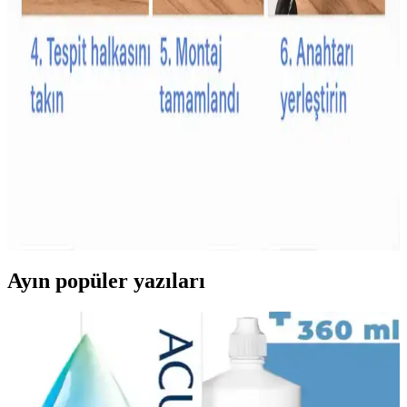
Bebekler İçin Güvenli ve Kullanışlı Emzik Zinciri
Seçim Rehberi
Bebeklerin hijyen ve güvenliği için uygun emzik zinciri seçimi
önemlidir. Güvenlik, malzeme kalitesi ve kullanım kolaylığı gibi
faktörler dikkate alınmalı, bebeğin yaşam kalitesini artıracak ürünler
tercih edilmelidir.
Çocuk Güvenlik Kilitleri İçin Dayanıklı Malzeme
Seçenekleri ve Özellikleri
Çocuk güvenlik kilitleri, dayanıklı plastik ve metal malzemelerden
üretilir, uzun ömür ve güvenlik sağlar. Kullanım alanına göre tasarım
ve malzeme seçimi önemlidir.
Ayın popüler yazıları