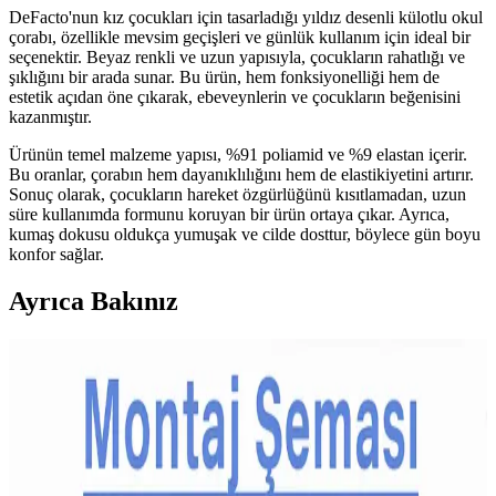
DeFacto'nun kız çocukları için tasarladığı yıldız desenli külotlu okul
çorabı, özellikle mevsim geçişleri ve günlük kullanım için ideal bir
seçenektir. Beyaz renkli ve uzun yapısıyla, çocukların rahatlığı ve
şıklığını bir arada sunar. Bu ürün, hem fonksiyonelliği hem de
estetik açıdan öne çıkarak, ebeveynlerin ve çocukların beğenisini
kazanmıştır.
Ürünün temel malzeme yapısı, %91 poliamid ve %9 elastan içerir.
Bu oranlar, çorabın hem dayanıklılığını hem de elastikiyetini artırır.
Sonuç olarak, çocukların hareket özgürlüğünü kısıtlamadan, uzun
süre kullanımda formunu koruyan bir ürün ortaya çıkar. Ayrıca,
kumaş dokusu oldukça yumuşak ve cilde dosttur, böylece gün boyu
konfor sağlar.
Ayrıca Bakınız
Çocuklar İçin Dengeli ve Çeşitli Atıştırmalık Tepsileri
Hazırlama Rehberi
Çocukların spor aktivitelerinde enerji ihtiyacını karşılayan dengeli
atıştırmalık tepsileri; meyve, sebze, protein ve çeşitli lezzetlerle
sağlıklı beslenmeyi destekler. Yaşa göre özelleştirilen seçenekler