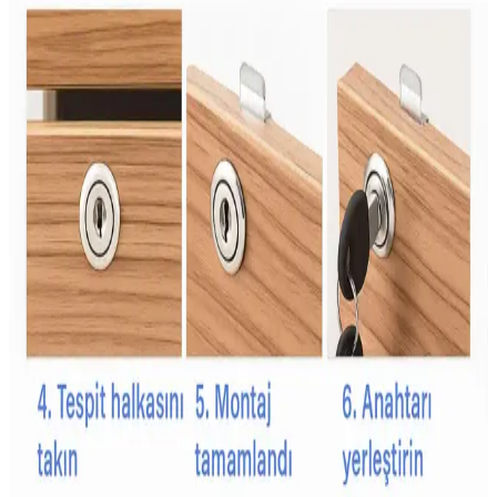
Şans Şekeri Nedir ve Kutlamalarda Renkli ve Tatlı
Bir Gelenek Olarak Önemi
Şans şekeri, renkli ve aromatik yapısıyla kutlamalarda popüler olan
geleneksel bir tatlıdır. Çocuklar ve gençler arasında sevilen bu şeker,
kültürel semboller ve eğlence unsuru olarak öne çıkar.
Çişe Alıştırma Külodu: Çocuklar İçin Güvenli ve
Konforlu Tuvalet Eğitimi Aracı
Çişe alıştırma külodu, çocukların bağımsızlık ve hijyen kazanmasına
yardımcı olan su geçirmez ve emici özellikleriyle tuvalet eğitiminde
önemli bir araçtır.
Bebekler İçin Güvenli ve Kullanışlı Emzik Zinciri
Seçim Rehberi
Bebeklerin hijyen ve güvenliği için uygun emzik zinciri seçimi
önemlidir. Güvenlik, malzeme kalitesi ve kullanım kolaylığı gibi
faktörler dikkate alınmalı, bebeğin yaşam kalitesini artıracak ürünler
tercih edilmelidir.