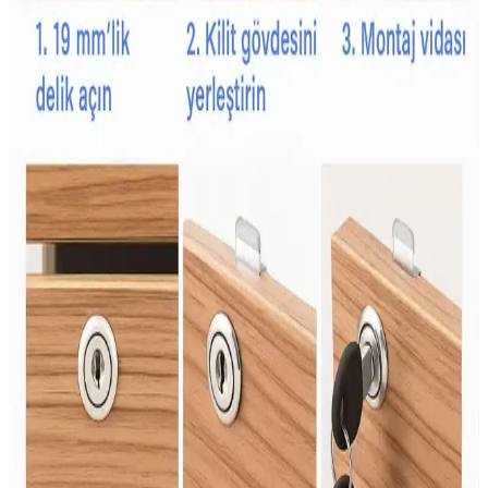
Babyjem Çocuk Yağmurlukları: Güvenli, Konforlu
ve Dayanıklı Yağmurluk Seçenekleri
Babyjem yağmurlukları, su ve rüzgar geçirmez özellikleriyle
çocukların hareket özgürlüğünü kısıtlamadan olumsuz hava
koşullarında korur, dayanıklı ve kullanışlı tasarımıyla ebeveynlerin
tercihidir.
Şans Şekeri Nedir ve Kutlamalarda Renkli ve Tatlı
Bir Gelenek Olarak Önemi
Şans şekeri, renkli ve aromatik yapısıyla kutlamalarda popüler olan
geleneksel bir tatlıdır. Çocuklar ve gençler arasında sevilen bu şeker,
kültürel semboller ve eğlence unsuru olarak öne çıkar.
Çişe Alıştırma Külodu: Çocuklar İçin Güvenli ve
Konforlu Tuvalet Eğitimi Aracı
Çişe alıştırma külodu, çocukların bağımsızlık ve hijyen kazanmasına
yardımcı olan su geçirmez ve emici özellikleriyle tuvalet eğitiminde
önemli bir araçtır.