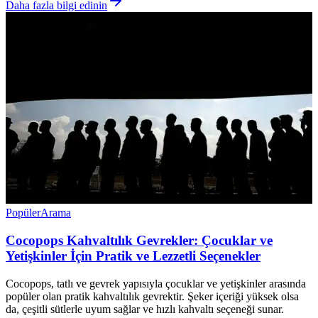
Daha fazla bilgi edinin
Popüler
Arama
Cocopops Kahvaltılık Gevrekler: Çocuklar ve
Yetişkinler İçin Pratik ve Lezzetli Seçenekler
Cocopops, tatlı ve gevrek yapısıyla çocuklar ve yetişkinler arasında
popüler olan pratik kahvaltılık gevrektir. Şeker içeriği yüksek olsa
da, çeşitli sütlerle uyum sağlar ve hızlı kahvaltı seçeneği sunar.