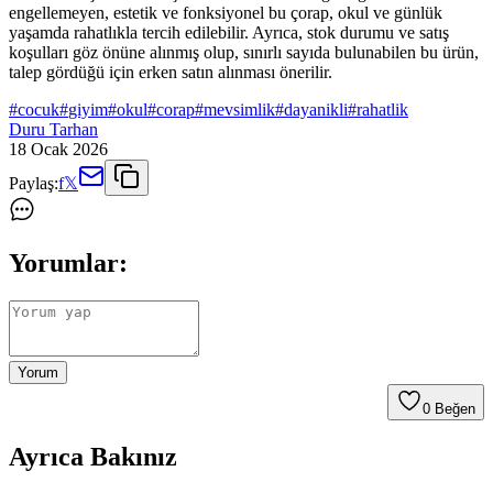
engellemeyen, estetik ve fonksiyonel bu çorap, okul ve günlük
yaşamda rahatlıkla tercih edilebilir. Ayrıca, stok durumu ve satış
koşulları göz önüne alınmış olup, sınırlı sayıda bulunabilen bu ürün,
talep gördüğü için erken satın alınması önerilir.
#
cocuk
#
giyim
#
okul
#
corap
#
mevsimlik
#
dayanikli
#
rahatlik
Duru Tarhan
18 Ocak 2026
Paylaş:
f
𝕏
Yorumlar:
Yorum
0
Beğen
Ayrıca Bakınız