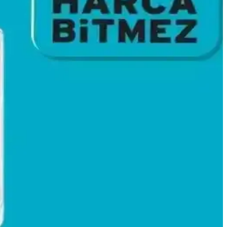
koruyucu ekipmanla dikkatli kullanılmalıdır.
çözümler sunar. Doğru seçim bebeğin konforunu artırır.
e güvenlik önlemleriyle öne çıkar.
onforlu hale getirir.
ş yapmasını sağlar.