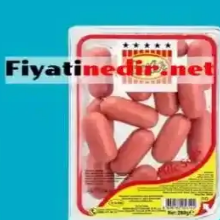
çlarıyla Pratik Mutfak Rehberi
si, lahana salatası gibi tariflerde tercih edilir. Keskin yapısı nedeniyle 
omik Seçenekler Üzerine Analiz
mik modeller ve ikinci el seçenekler, uzun vadeli kullanım için pratik 
ındaki Yeri Analizi
anlıklarını şekillendiren dijital platformdur. Kullanıcı dostu arayüzü v
orlu Kullanım Seçenekleri
t özgürlüğü sağlayan tasarımlarıyla çocukların aktivitelerini güvenli ve k
i Analizi
odaklı yaklaşımıyla dijital dünyada önemli bir rol oynuyor.
 Güvenlik Önlemleri Hakkında Bilgi
rı ve güvenlik önlemleri ile ilgili detaylar, tüketicilerin bilinçli alışveri