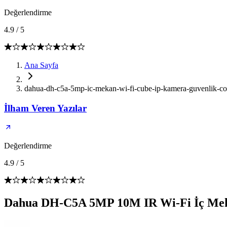
Değerlendirme
4.9
/
5
Ana Sayfa
dahua-dh-c5a-5mp-ic-mekan-wi-fi-cube-ip-kamera-guvenlik-c
İlham Veren Yazılar
Değerlendirme
4.9
/
5
Dahua DH-C5A 5MP 10M IR Wi-Fi İç Meka