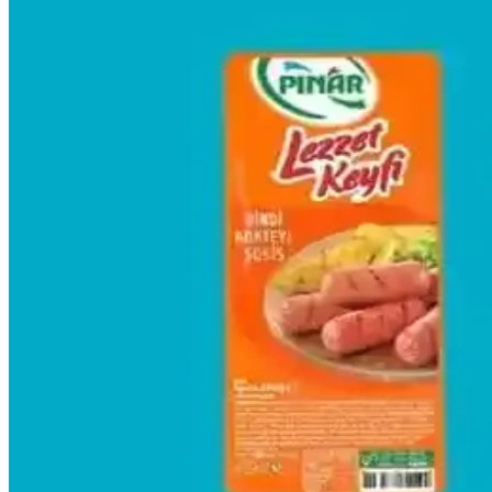
Mandolin Kullanımı, Tarif Önerileri ve Güvenlik İpu
Mandolin, sebzeleri hızlı ve eşit dilimlemek için kullanılır. Patates cip
Bebek Mama Sandalyesi Almanın Avantajları ve Ekon
Bebek mama sandalyeleri, güvenlik ve ebeveyn rahatlığı sağlar. Ekono
Temu Uygulaması ve Günümüz Alışveriş Alışkanlıklar
Temu, geniş ürün yelpazesi ve uygun fiyatlarıyla modern alışveriş alışk
İkea Aktivite Önlüğü: Çocuklar İçin Güvenli ve Konf
İkea'nın aktivite önlükleri, su geçirmez, kolay temizlenebilir ve hareke
Baidu'nun Çin Dijital Dünyasındaki Yeri ve Hizmetler
Baidu, Çin'in lider arama motoru olarak geniş hizmetleri ve kullanıcı 
A101 Marketleri ve Sosis Fiyatları Güncel Durum ve
A101 marketleri ve sosis fiyatları hakkında güncel bilgiler, fiyat aralıkla