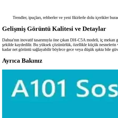
Trendler, ipuçları, rehberler ve yeni fikirlerle dolu içerikler bura
Gelişmiş Görüntü Kalitesi ve Detaylar
Dahua'nın inovatif tasarımıyla öne çıkan DH-C5A modeli, iç mekan gü
şekilde kaydedilir. Bu yüksek çözünürlük, özellikle küçük nesnelerin v
kadar net görüntü sağlayabilir böylece gece veya düşük ışıkta bile gü
Ayrıca Bakınız
Yapışmaz Tava Kullanımı: Sağlık, Güvenlik ve Çevrese
Yapışmaz tavalar doğru kullanıldığında güvenlidir ancak kaplama zarar 
sunar.
Çocuklara Temel Yemek Pişirme Standartları ve Mutf
Çocuklara yemek pişirme teknikleri, mutfak güvenliği, hijyen, malzeme k