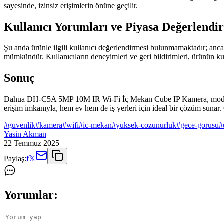
sayesinde, izinsiz erişimlerin önüne geçilir.
Kullanıcı Yorumları ve Piyasa Değerlendi
Şu anda ürünle ilgili kullanıcı değerlendirmesi bulunmamaktadır; anca
mümkündür. Kullanıcıların deneyimleri ve geri bildirimleri, ürünün ku
Sonuç
Dahua DH-C5A 5MP 10M IR Wi-Fi İç Mekan Cube IP Kamera, modern tasa
erişim imkanıyla, hem ev hem de iş yerleri için ideal bir çözüm sunar. 
#
guvenlik
#
kamera
#
wifi
#
ic-mekan
#
yuksek-cozunurluk
#
gece-gorusu
#
Yasin Akman
22 Temmuz 2025
Paylaş:
f
𝕏
Yorumlar: