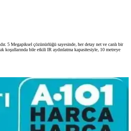
r. 5 Megapiksel çözünürlüğü sayesinde, her detay net ve canlı bir
k koşullarında bile etkili IR aydınlatma kapasitesiyle, 10 metreye
ar verir. Alternatif malzemeler daha dayanıklı ve çevreci seçenekler
 hedeflenir.