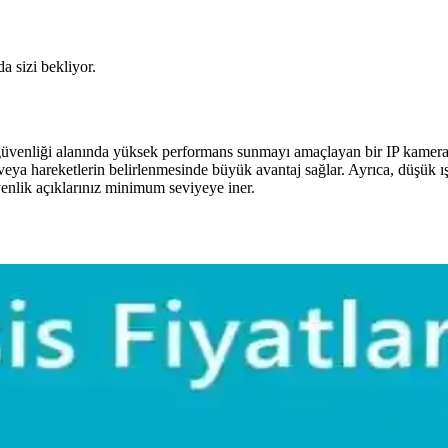
da sizi bekliyor.
venliği alanında yüksek performans sunmayı amaçlayan bir IP kameradı
eya hareketlerin belirlenmesinde büyük avantaj sağlar. Ayrıca, düşük ışı
venlik açıklarınız minimum seviyeye iner.
l Etkilerin Detaylı İncelemesi
görürse sağlık riski oluşur. Üretim sürecindeki kimyasallar çevreye zar
ak Güvenliği Öğretimi
ullanımı ve yaratıcılık öğretilerek sağlıklı ve bilinçli bireyler olmaları