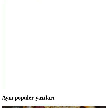
Gereken Özellikler ve En İyi Markalar
Mutfaklarda yiyecekleri taze tutmak için doğru streç film seçimi
önemlidir. Kalınlık, yapışkanlık ve dayanıklılık gibi özelliklere
dikkat ederek en uygun ürünü bulabilirsiniz.
Koroplast ve Sera Streç Film Karşılaştırması:
Özellikler, Kullanıcı Yorumları ve Seçim Rehberi
Koroplast ve Sera markalarının streç filmlerini özellikleri,
dayanıklılık ve kullanım kolaylığı açısından karşılaştırıyoruz,
ihtiyaçlarınıza uygun en iyi seçimi yapmanıza yardımcı oluyoruz.
Streç Film Karşılaştırması: Cook Bas & Kes ile Sera
Gıda Ürünlerinin Özellikleri ve Performansı
İki farklı streç film ürününün özellikleri, kullanıcı yorumları ve
performansları detaylı şekilde karşılaştırıldı. Dayanıklılık,
yapışkanlık ve kullanım deneyimleri öne çıktı.
Ayın popüler yazıları