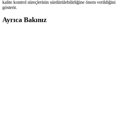
kalite kontrol süreçlerinin sürdürülebilirliğine önem verildiğini
gösterir.
Ayrıca Bakınız
Koroplast 100 Metrelik Streç Film ile Gıda Saklama
ve Tazelik Koruma Çözümü
Koroplast 100 m streç film, yiyecekleri hava ve nemden koruyarak
tazeliği uzun süre muhafaza eder, ekonomik ve kullanışlıdır.
Gıda İçin Streç Film Dayanıklılığı ve Kullanım
Rehberi
Gıda saklamada streç filmin dayanıklılığı ve güvenli kullanımı için
malzeme özellikleri, kalınlık ve kullanım koşulları hakkında detaylı
bilgiler içerir.
Piyasadaki Streç Film Markaları ve
Karşılaştırmaları: Seçim Rehberi
Günlük yaşamda sık kullanılan streç film markalarını, özelliklerini