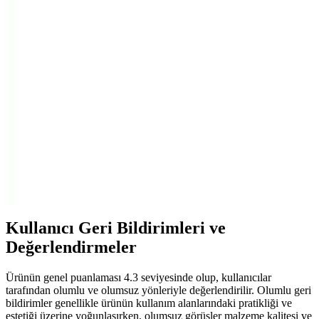
Koroplast ve Sera Streç Film Karşılaştırması:
Özellikler, Kullanıcı Yorumları ve Seçim Rehberi
Koroplast ve Sera markalarının streç filmlerini özellikleri,
dayanıklılık ve kullanım kolaylığı açısından karşılaştırıyoruz,
ihtiyaçlarınıza uygun en iyi seçimi yapmanıza yardımcı oluyoruz.
Streç Film Karşılaştırması: Cook Bas & Kes ile Sera
Gıda Ürünlerinin Özellikleri ve Performansı
İki farklı streç film ürününün özellikleri, kullanıcı yorumları ve
performansları detaylı şekilde karşılaştırıldı. Dayanıklılık,
yapışkanlık ve kullanım deneyimleri öne çıktı.
Kullanıcı Geri Bildirimleri ve
Değerlendirmeler
Ürünün genel puanlaması 4.3 seviyesinde olup, kullanıcılar
tarafından olumlu ve olumsuz yönleriyle değerlendirilir. Olumlu geri
bildirimler genellikle ürünün kullanım alanlarındaki pratikliği ve
estetiği üzerine yoğunlaşırken, olumsuz görüşler malzeme kalitesi ve