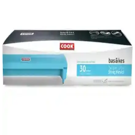
ve seçim ipuçlarını detaylıca inceleyin. Kalite, fiyat ve çevre dostu
seçenekler hakkında bilgi edinin.
NAZAR Palet ve Sera Streç Film Karşılaştırması:
Malzeme Kalitesi ve Kullanım Özellikleri
İki streç film ürününün malzeme kalitesi, yapışma gücü ve kullanım
ömrü karşılaştırmasıyla, kullanıcıların bilinçli tercih yapmasını
sağlayan detaylar sunuluyor.
Sera 30*300 Streç 9 Mikron: Dayanıklı ve Esnek
Paketleme Film Çözümü
Sera 30*300 Streç 9 Mikron, yüksek yapışma ve esneklik
özellikleriyle paketleme ve koruma sağlar, kullanım kolaylığı sunar.
Kalınlığı ve uzunluğu sayesinde çeşitli sektörlerde tercih edilir.
Mutfak Streç Film Seçerken Dikkat Edilmesi
Gereken Özellikler ve En İyi Markalar
Mutfaklarda yiyecekleri taze tutmak için doğru streç film seçimi
önemlidir. Kalınlık, yapışkanlık ve dayanıklılık gibi özelliklere
dikkat ederek en uygun ürünü bulabilirsiniz.