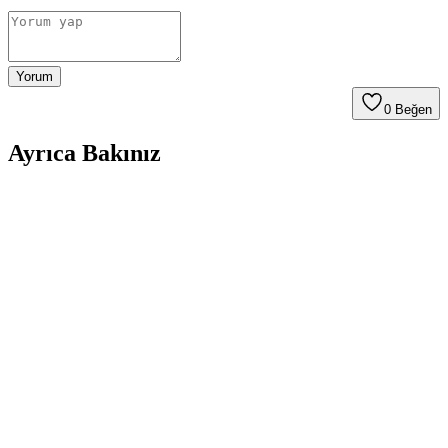
Yorum
0
Beğen
Ayrıca Bakınız
Koroplast 100 Metrelik Streç Film ile Gıda Saklama
ve Tazelik Koruma Çözümü
Koroplast 100 m streç film, yiyecekleri hava ve nemden koruyarak
tazeliği uzun süre muhafaza eder, ekonomik ve kullanışlıdır.
Gıda İçin Streç Film Dayanıklılığı ve Kullanım
Rehberi
Gıda saklamada streç filmin dayanıklılığı ve güvenli kullanımı için
malzeme özellikleri, kalınlık ve kullanım koşulları hakkında detaylı
bilgiler içerir.