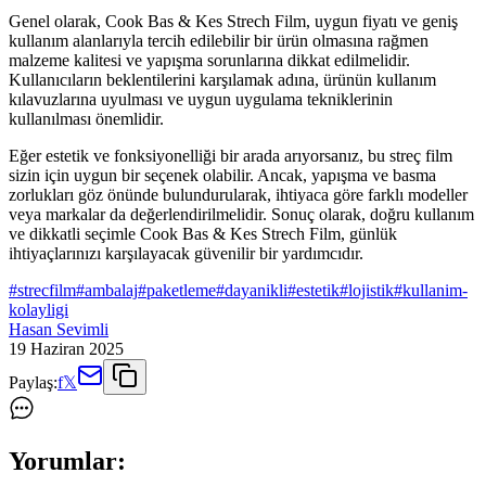
Genel olarak, Cook Bas & Kes Strech Film, uygun fiyatı ve geniş
kullanım alanlarıyla tercih edilebilir bir ürün olmasına rağmen
malzeme kalitesi ve yapışma sorunlarına dikkat edilmelidir.
Kullanıcıların beklentilerini karşılamak adına, ürünün kullanım
kılavuzlarına uyulması ve uygun uygulama tekniklerinin
kullanılması önemlidir.
Eğer estetik ve fonksiyonelliği bir arada arıyorsanız, bu streç film
sizin için uygun bir seçenek olabilir. Ancak, yapışma ve basma
zorlukları göz önünde bulundurularak, ihtiyaca göre farklı modeller
veya markalar da değerlendirilmelidir. Sonuç olarak, doğru kullanım
ve dikkatli seçimle Cook Bas & Kes Strech Film, günlük
ihtiyaçlarınızı karşılayacak güvenilir bir yardımcıdır.
#
strecfilm
#
ambalaj
#
paketleme
#
dayanikli
#
estetik
#
lojistik
#
kullanim-
kolayligi
Hasan Sevimli
19 Haziran 2025
Paylaş:
f
𝕏
Yorumlar: