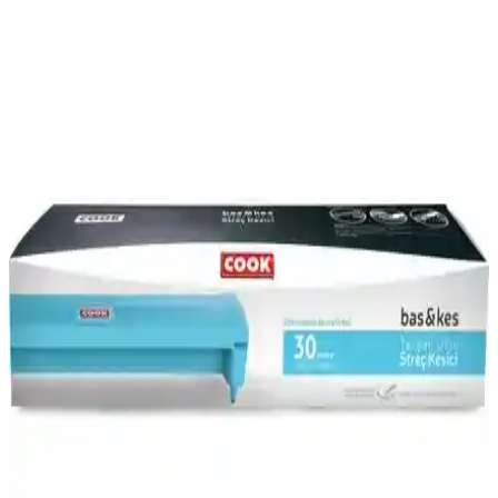
Piyasadaki Streç Film Markaları ve
Karşılaştırmaları: Seçim Rehberi
Günlük yaşamda sık kullanılan streç film markalarını, özelliklerini
ve seçim ipuçlarını detaylıca inceleyin. Kalite, fiyat ve çevre dostu
seçenekler hakkında bilgi edinin.
NAZAR Palet ve Sera Streç Film Karşılaştırması:
Malzeme Kalitesi ve Kullanım Özellikleri
İki streç film ürününün malzeme kalitesi, yapışma gücü ve kullanım
ömrü karşılaştırmasıyla, kullanıcıların bilinçli tercih yapmasını
sağlayan detaylar sunuluyor.
Sera 30*300 Streç 9 Mikron: Dayanıklı ve Esnek
Paketleme Film Çözümü
Sera 30*300 Streç 9 Mikron, yüksek yapışma ve esneklik
özellikleriyle paketleme ve koruma sağlar, kullanım kolaylığı sunar.
Kalınlığı ve uzunluğu sayesinde çeşitli sektörlerde tercih edilir.
Mutfak Streç Film Seçerken Dikkat Edilmesi