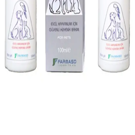
Ev ve bahçede böceklerle mücadelede etkili ve güvenli sprey
kullanımı için dikkat edilmesi gerekenler, güvenlik önlemleri ve
doğru uygulama yöntemleri hakkında kapsamlı rehber.
Vitakraft Menü Guinea Pig Yemi: Doğal ve Dengeli
Beslenme İçin Güvenilir Seçenek
Vitakraft Menü Guinea Pig Yemi, doğal sebzeler, tahıllar ve
vitaminlerle zenginleştirilmiş, sağlıklı ve dengeli beslenme sağlayan
kaliteli bir yemdir.
Evcil Hayvan Tüy Toplayıcı ve Temizleyici Fırça
Setleri Karşılaştırması
İki farklı evcil hayvan tüy toplayıcı ve temizleyici fırça setinin
özellikleri, kullanıcı yorumları ve performansları detaylı şekilde
incelenerek karşılaştırıldı. Pratiklik ve dayanıklılık ön planda tutuldu.
Evcil Hayvanlar İçin Güvenli ve Etkili Koruma
Spreyi Dr. Animal Sprey Özellikleri
Dr. Animal Sprey, evcil hayvanlar ve çevresi için güvenli, etkili ve
kullanımı kolay bir koruma spreyi olup, zararlılara karşı doğal ve
sağlıklı bir çözüm sunar.