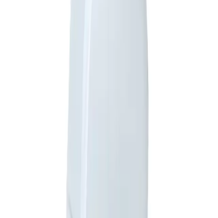
Mantar enfeksiyonlarında sınırlı etkili olabilmesi
Bazı durumlarda ciltte hafif renk değişiklikleri veya
kızarıklıklar
Mantar ve deri hastalıklarında tek başına yeterli olmayabilir
Sonuç ve Değerlendirme
Cleapet Nano Sprey, evcil hayvanların hijyen ve bakımında
yenilikçi ve güvenli bir çözüm sunar. Nano teknolojisi sayesinde
mikroorganizmaları etkili bir biçimde yok ederken, kimyasal
içermemesiyle de hayvanların sağlığını korur. Kullanıcı geri
bildirimleri, ürünün tüy yumuşatıcı ve parlaklık sağlayıcı
özelliklerini doğrular niteliktedir.
Ancak, bazı durumlarda beklenen etkilerin alınamaması veya ciltte
hafif reaksiyonlar gözlemlenmesi, ürünün her hayvanda aynı sonucu
vermeyebileceğine işaret eder. Bu nedenle, kullanmadan önce küçük
bir bölgede test edilmesi önerilir.
Genel olarak, günlük bakım ve hijyen amaçlı kullanımlar için uygun
olan Cleapet Nano Sprey, özellikle doğal ve kimyasal içermeyen