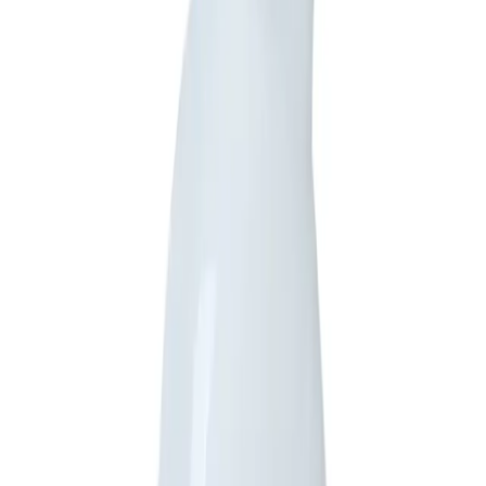
Bununla birlikte, bazı kullanıcılar, çene altındaki yara gibi
bölgelerde hafif renk değişimleri veya kızarıklıklar gözlemlediklerini
belirtiyorlar. Ayrıca, mantar enfeksiyonlarına karşı beklenen etkiyi
gösteremediği yönünde geri bildirimler de mevcut. Bu durum,
ürünün genel etkisinin farklı hayvanlarda değişiklik
gösterebileceğine işaret ediyor.
Avantajlar ve Potansiyel Dezavantajlar
Avantajlar:
Çevre dostu ve vegan formül
Zararlı kimyasallar içermemesi
Hızlı ve etkili dezenfeksiyon
Çok yönlü kullanım alanı
Güvenli ve hassas ciltler için uygun
Koku giderici ve tüy bakımını destekleyici
Dezavantajlar: