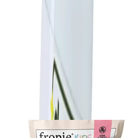
ürünleri tercih eden hayvan sahipleri için ideal bir seçenektir.
Düzenli kullanımla, evcil dostlarınızın sağlığını koruyabilir, kötü
kokuların önüne geçebilir ve tüylerinin sağlıklı görünmesini
sağlayabilirsiniz.
Paylaş:
f
𝕏
Yorumlar:
Yorum
0
Beğen
Ayın popüler yazıları