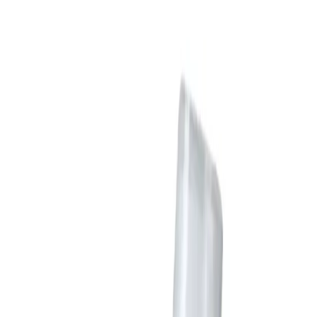
Cleapet Kedi Bakteri Virüs Mantar Koku
Hijyen için Nano Sprey 150ml
Ercan Tan
Yazarı Ziyaret Et
İlham Veren Yazılar
Yazar
Ercan Tan
Tür
İlham Veren Yazılar
Yayınlanma
13 Şubat 2026
Bu Yazı Hakkında
Cleapet Nano Sprey, çevre dostu ve kimyasal
içermeyen formülüyle evcil hayvanlarınızın hijyenini
sağlar, kötü kokuları giderir ve tüylerini parlak tutar.
Trendler, ipuçları, rehberler ve yeni fikirlerle dolu
içerikler burada sizi bekliyor.
Ürünün Tanıtımı ve Temel Özellikleri
Cleapet Nano Sprey, evcil kediler ve köpekler için tasarlanmış,
hijyen ve koku giderme amacıyla geliştirilmiş çevre dostu bir
temizlik ürünüdür. 150 mililitre hacmindeki bu ürün, su bazlı ve