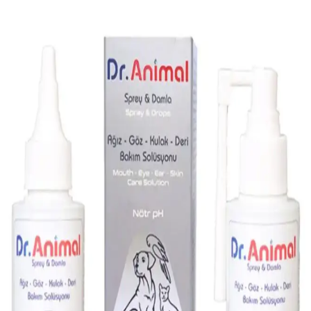
Pedleri: Hijyen ve Kullanım Kolaylığı
Maxwell Mavell Flexi Life evcil hayvan tuvalet pedleri, farklı boyut
ve özellikleriyle hijyenik, kullanışlı ve taşınabilir çözümler sunar.
Temizlik ve hijyen standartlarını kolayca sağlar.
Parex Tüy Toplayıcı ile Ev Temizliğinde Pratik ve
Etkili Çözüm Sunar
Parex Tüy Toplayıcı, hafif kir ve tüyleri kolayca toplayan, kullanımı
basit ve yüksek performanslı bir temizlik aracıdır. Ev, halı ve koltuk
yüzeyleri için idealdir.
Migros'ta Kedi Şampuanları: Seçim ve Kullanım
İpuçları
Migros'ta satılan kedi şampuanlarının özellikleri, kullanım avantajları
ve dikkat edilmesi gereken noktalar hakkında bilgiler içerir.
Kedinizin sağlığı için doğru ürün seçimi önemlidir.
Böcek İlacı Spreyleri: Güvenli ve Etkili Kullanım
Rehberi ile Ev ve Bahçenizi Koruyun