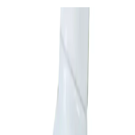
Kullanım Alanları ve Uygulama Şekli
Ürünün kullanım alanları oldukça geniştir. Göz, kulak, ağız, tüy,
pati, rektal ve dış genital bölge temizliğinde kullanılabilir. Ayrıca, tüy
bakımında ve kötü kokuları gidermede de etkili sonuçlar verir.
Günlük bakım rutinlerinin vazgeçilmez bir parçası haline getirilebilir.
Uygulama sırasında, ürünün pH değeri 7.5 olup, hayvanların cilt ve
mukoza yapısına uygun şekilde tasarlanmıştır. Spreyi, temizlemek
istediğiniz bölgeye hafifçe püskürtün ve nazikçe yayın. Düzenli
kullanımla, mikroorganizmaların neden olduğu kötü kokuların
önüne geçilirken, tüylerin parlak ve yumuşak olması sağlanır.
Kullanıcı Deneyimleri ve Yorumlar
Kullanıcılar, ürünün yüksek ve kokusuz olmasına rağmen temizliği
ve tüylerin yumuşamasını sağladığını belirtiyorlar. Ayrıca, uygulama
sonrası tüylerin parlak ve sağlıklı göründüğünü, tüy dökülmesinin
azaldığını ve ciltte gözle görülür iyileşmeler yaşandığını ifade
ediyorlar. Bazı kullanıcılar, ürünün özellikle lokal tüy
dökülmelerinde ve ciltteki tahrişlerde etkili olduğunu vurguluyor.