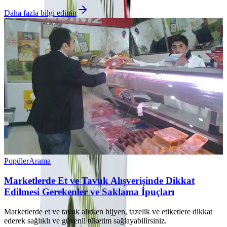
Daha fazla bilgi edinin
Popüler
Arama
Marketlerde Et ve Tavuk Alışverişinde Dikkat
Edilmesi Gerekenler ve Saklama İpuçları
Marketlerde et ve tavuk alırken hijyen, tazelik ve etiketlere dikkat
ederek sağlıklı ve güvenli tüketim sağlayabilirsiniz.