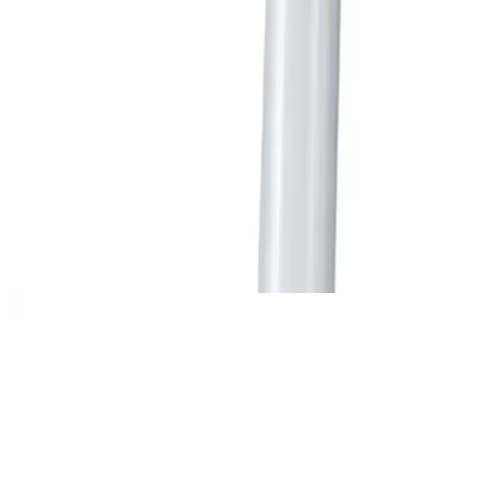
vegan formülüyle öne çıkar. Temas ettiği alanlarda bakterileri,
virüsleri ve mantarları saniyeler içinde yok etme özelliğine sahip
olup, hayvanların sağlığına zarar vermeden hijyen sağlar.
Nano teknolojisi kullanılarak üretilmiş olan bu sprey, zararlı
kimyasallar, alkol, parfüm, paraben, SLS, iyot, kortizon ve
antibiyotik içermez. Bu sayede, hassas ciltlere sahip evcil dostlarımız
için güvenli bir kullanım sunar. Nano kollodial gücü iyonlarının 1
milimetrenin milyonda biri boyutundaki yapısı, mikroorganizmaların
DNA’sını değiştirerek ve solunum enzimlerini baskılayarak etkili bir
dezenfekte sağlar.
Ayrıca Bakınız
IKEA'nın Evcil Hayvan Ürünleri Gelişimi ve Piyasa
Trendlerine Genel Bakış
İncelenen bilgiler ışığında, IKEA'nın evcil hayvan ürünleri portföyü
bulunmamakla birlikte, sektör trendleri ve tüketici beklentileri
gelecekte yeni ürünlerin gelişimine işaret ediyor.
Maxwell Mavell Flexi Life Evcil Hayvan Tuvalet