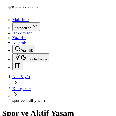
Makaleler
Kategoriler
Hakkımızda
Yazarlar
Kuponlar
Ara...
⌘
K
Toggle theme
Ana Sayfa
Kategoriler
spor-ve-aktif-yasam
Spor ve Aktif Yaşam