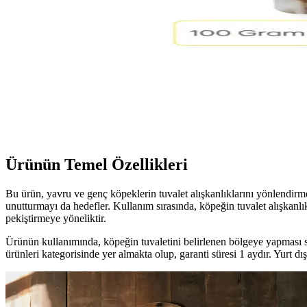
Maxwell Mavell Flexi Life evcil hayvan tuvalet pedleri, farklı boyut ve 
IKEA Köpek Tasması Ürünleri: Güvenli, Şık ve Dayan
İKEA’nın köpek tasması ürünleri dayanıklı, şık ve kullanışlı tasarımla
Kuzu Kulak Köpek Ödülü 100 Gram Doğal ve Sağlıkl
Kuzu kulak, doğal kurutma ve hijyenik işlemlerle hazırlanan, yüksek pro
Ürünün Temel Özellikleri
Bu ürün, yavru ve genç köpeklerin tuvalet alışkanlıklarını yönlendirmek
unutturmayı da hedefler. Kullanım sırasında, köpeğin tuvalet alışkanlı
pekiştirmeye yöneliktir.
Ürünün kullanımında, köpeğin tuvaletini belirlenen bölgeye yapması sa
ürünleri kategorisinde yer almakta olup, garanti süresi 1 aydır. Yurt dışı