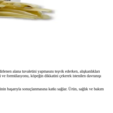
k ve hijyen standartlarını kolayca sağlar.
ı boyut ve renk seçenekleriyle köpeğinize uygun tasma bulabilirsiniz.
amlık paketlerde satılır, kemirme ve diş temizliğine katkı sağlar.
irlenen alana tuvaletini yapmasını teşvik ederken, alışkanlıkları
ği ve formülasyonu, köpeğin dikkatini çekerek istenilen davranışı
inin başarıyla sonuçlanmasına katkı sağlar. Ürün, sağlık ve bakım