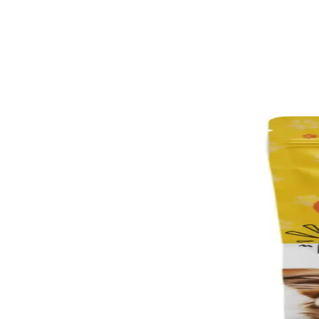
Royal Canin Junior Medium: Orta Boy Köpekler İçin
Royal Canin Junior Medium, orta boy yavru köpeklerin büyüme dönemind
Yavru French Bulldog İçin Doğru Mama Seçimi ve Be
Yavru French Bulldoglar için uygun mama seçimi, sağlıklı büyüme ve ge
Flexi Life Plus ve Flexi Life Ürünleri Arasındaki Far
Flexi markası, dayanıklı köpek tasması ve eğitim teknolojileriyle öne çı
Evcil Hayvanlar İçin Tuvalet Pedleri Çeşitleri ve Seçim
Evcil hayvanlar için hijyenik ve pratik tuvalet pedleri çeşitli emicili
Pet Tuvalet Pedleri: Özellikleri ve Evcil Hayvan Bak
Pet tuvalet pedleri, hijyen ve konfor sağlar. Emicilik, koku kontrolü
Maxwell Mavell Flexi Life Evcil Hayvan Tuvalet Pedle