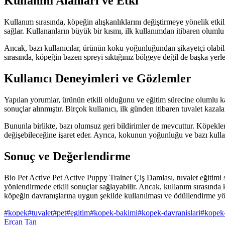
Kullanım Alanları ve Etki
Kullanım sırasında, köpeğin alışkanlıklarını değiştirmeye yönelik etkili
sağlar. Kullananların büyük bir kısmı, ilk kullanımdan itibaren olumlu 
Ancak, bazı kullanıcılar, ürünün koku yoğunluğundan şikayetçi olabilm
sırasında, köpeğin bazen spreyi sıktığınız bölgeye değil de başka yerle
Kullanıcı Deneyimleri ve Gözlemler
Yapılan yorumlar, ürünün etkili olduğunu ve eğitim sürecine olumlu kat
sonuçlar alınmıştır. Birçok kullanıcı, ilk günden itibaren tuvalet kazala
Bununla birlikte, bazı olumsuz geri bildirimler de mevcuttur. Köpekler
değişebileceğine işaret eder. Ayrıca, kokunun yoğunluğu ve bazı kullan
Sonuç ve Değerlendirme
Bio Pet Active Pet Active Puppy Trainer Çiş Damlası, tuvalet eğitimi sü
yönlendirmede etkili sonuçlar sağlayabilir. Ancak, kullanım sırasında 
köpeğin davranışlarına uygun şekilde kullanılması ve ödüllendirme yö
#
kopek
#
tuvalet
#
pet
#
egitim
#
kopek-bakimi
#
kopek-davranislari
#
kopek-
Ercan Tan