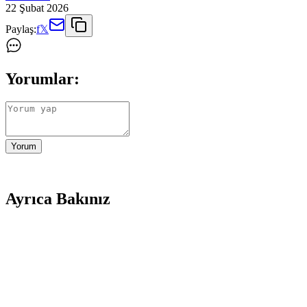
22 Şubat 2026
Paylaş:
f
𝕏
Yorumlar:
Yorum
Ayrıca Bakınız
Royal Canin Junior Medium: Orta Boy Köpekler İçin
Royal Canin Junior Medium, orta boy yavru köpeklerin büyüme dönemind
Yavru French Bulldog İçin Doğru Mama Seçimi ve Be