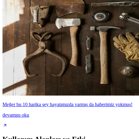
Meğer bu 10 harika şey hayatımızda varmış da haberimiz yokmuş!
devamını oku