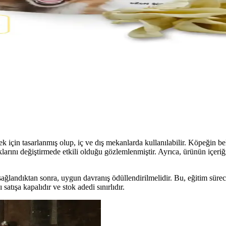
özellikleriyle hijyenik, kullanışlı ve taşınabilir çözümler sunar. Temizli
ıklı Seçenekler
rıyla evcil hayvan sahiplerine güvenli ve estetik seçenekler sunar. Farkl
ı Kemirme Alternatifi
teinli, düşük kalorili, diş sağlığını destekleyen köpek ödülüdür. 100 gr
 için tasarlanmış olup, iç ve dış mekanlarda kullanılabilir. Köpeğin bel
klarını değiştirmede etkili olduğu gözlemlenmiştir. Ayrıca, ürünün içeri
ğlandıktan sonra, uygun davranış ödüllendirilmelidir. Bu, eğitim sürec
 satışa kapalıdır ve stok adedi sınırlıdır.