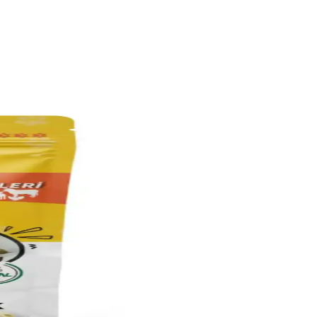
ığını destekleyen yüksek kaliteli mama seçeneğidir.
 sağlayan ürünler tercih edilmelidir.
sunar, kullanıcıların ihtiyaçlarına uygun çözümler sağlar.
jyen ve konfor sağlar.
l markası hakkında bilgi bulunmamaktadır.