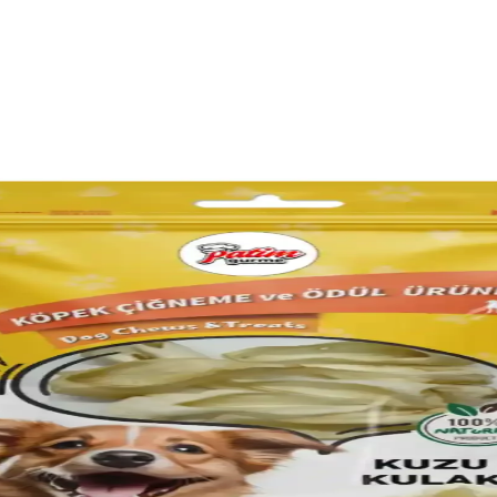
 Gelişimi Destekleyen Mama Seçeneği
e ihtiyaç duyduğu besinleri sağlayan, kolay sindirilebilir ve diş sağl
slenme İpuçları
lişim için önemlidir. Doğal içerikli, yaşına uygun ve dengeli beslenme
klar ve Kullanım Alanları
kıyor. Ürünler, kullanım alanlarına göre farklı özellikler ve avantajlar 
 Kriterleri
k, koku kontrolü ve boyut seçenekleriyle sunuluyor. Doğru ped seçimi, hi
ımında Dikkat Edilmesi Gerekenler
 ve dayanıklılık gibi kriterler ürün seçiminde önemlidir. Maxwell Mavel
ri: Hijyen ve Kullanım Kolaylığı