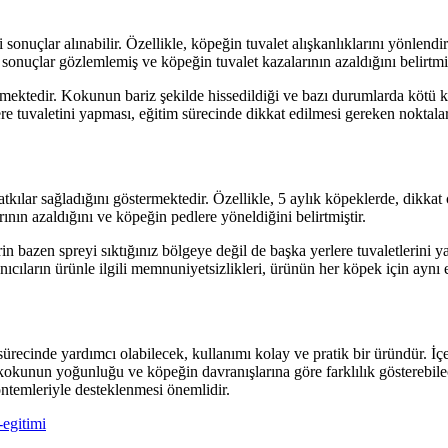
 sonuçlar alınabilir. Özellikle, köpeğin tuvalet alışkanlıklarını yönlend
sonuçlar gözlemlemiş ve köpeğin tuvalet kazalarının azaldığını belirtmiş
ektedir. Kokunun bariz şekilde hissedildiği ve bazı durumlarda kötü ko
re tuvaletini yapması, eğitim sürecinde dikkat edilmesi gereken noktalar 
kılar sağladığını göstermektedir. Özellikle, 5 aylık köpeklerde, dikkat
rının azaldığını ve köpeğin pedlere yöneldiğini belirtmiştir.
in bazen spreyi sıktığınız bölgeye değil de başka yerlere tuvaletlerini y
ıcıların ürünle ilgili memnuniyetsizlikleri, ürünün her köpek için aynı e
recinde yardımcı olabilecek, kullanımı kolay ve pratik bir üründür. İçer
kokunun yoğunluğu ve köpeğin davranışlarına göre farklılık gösterebilec
ntemleriyle desteklenmesi önemlidir.
egitimi