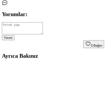
Yorumlar:
Yorum
0
Beğen
Ayrıca Bakınız
Keten Peçetelere Geçişin Üç Aylık Deneyimleri ve
Sağladığı Avantajlar
Keten peçetelere geçiş, sofralarda estetik iyileşme ve çevresel
faydalar sunuyor. Kullanıcı deneyimleri, bakım kolaylığı ve
ekonomik avantajları ortaya koyuyor.
Focus Z Peçete: Günlük Temizlik ve Hijyen İçin