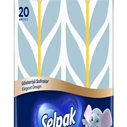
Rima Peçete: Günlük Hijyen ve Temizlik İçin Çok
Yönlü ve Güvenilir Bir Çözüm
Rima peçete, çeşitli boyut ve kalınlıklarda üretilen, yüksek emiciliği
ve hijyen standartlarına uygunluğu ile günlük yaşam ve ticari
kullanımda ideal bir temizlik ve hijyen çözümüdür.
Limon Desenli Kağıt Peçetelerle Yaz ve Bahar
Sofralarına Renkli Dokunuşlar
Limon desenli kağıt peçeteler, yaz ve bahar aylarında sofralara enerji
katan, pratik ve estetik dekoratif ürünlerdir. Farklı boyut ve
tasarımlarıyla, doğal motiflerle sofralarınızı güzelleştirir.
Viva Peçete: Günlük Hijyen ve Temizlik İçin Yüksek
Kaliteli Pratik Çözüm
Viva Peçete, yüksek emiciliği ve dayanıklılığıyla günlük temizlik ve
hijyen ihtiyaçlarını karşılayan pratik ve çeşitli boyutlarda sunulan bir
ürün.
Siyah Kağıt Peçete: Estetik ve Fonksiyonellik Sunan