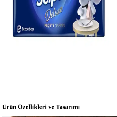
Modern Temizlik ve Dekorasyon Ürünü
Siyah kağıt peçete, estetik ve fonksiyonelliğiyle modern yaşamın
ihtiyaçlarına uygun, dayanıklı ve şık temizlik ve sunum
malzemesidir.
Gümüş Süslemeli Kokteyl Peçeteleri ile Şıklık ve
Zarafetin Detaylarda Saklı Olduğu Anlar
Gümüş süslemeli kokteyl peçeteleri, şıklık ve estetiği bir arada sunar.
Yüksek kaliteli malzemeleri ve detaylı tasarımlarıyla özel davetlerde
ve masa dekorasyonunda tercih edilir.
Renkli Peçeteler: Günlük Hayatta Hijyen ve
Dekorasyonun Pratik Çözümü
Günlük yaşamda hijyen ve dekorasyon için ideal olan renkli
peçeteler, çeşitli renk seçenekleriyle pratik kullanım ve estetik sağlar,
ortamları canlandırır.
Ürün Özellikleri ve Tasarımı