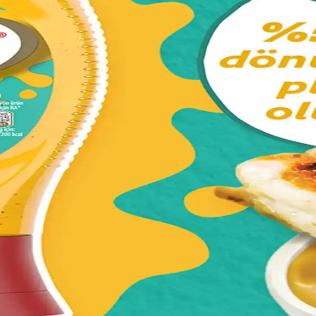
ndartlara sahip ve seçkin bir fotoğraf kooperatifidir. Üyelik ve projele
e Etkinlikleri
gösterileriyle hareketli ve kültürel açıdan zengin bir şehir. Ziyaretçilere
rıyla Yaratıcılığınızı Geliştirin
hobi hem de profesyonel projelerde tercih edilir. Ergonomik tasarım ve s
e Çok Yönlü Kullanım Alanları
 ev, okul ve ofis ortamlarında sanat ve el işi projeleri için ideal bir re
arının ve Kültürel Mirasın Temsilcisi
kültürü yansıtan yüksek kaliteli ve dayanıklı bir ürün. Günümüzde kültü
t İçin Şık ve Kullanışlı Malzeme
orasyon ve sanat projelerine lüks katıyor. Hızlı kuruma süresi ve çok 
Günlük Hayattaki Önemi