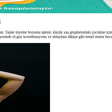
er verme ve olumlu duygular geliştirme biçimidir. İnsan ilişkilerinde ve 
i
ır. Taşlar üzerine boyama işlemi, küçük yaş gruplarındaki çocuklar için h
 sayesinde el-göz koordinasyonu ve detaylara dikkat gibi temel motor beceri