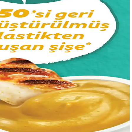
riyle fotoğraf sanatına yön verir.
 unutulmaz deneyimler sunar.
uya dayanıklı mürekkeplerle uzun ömürlü kullanım sağlar.
nk çözümü sunar.
rel ve sanatsal değerleri koruyor.
yönlü uygulama imkanlarıyla öne çıkıyor.