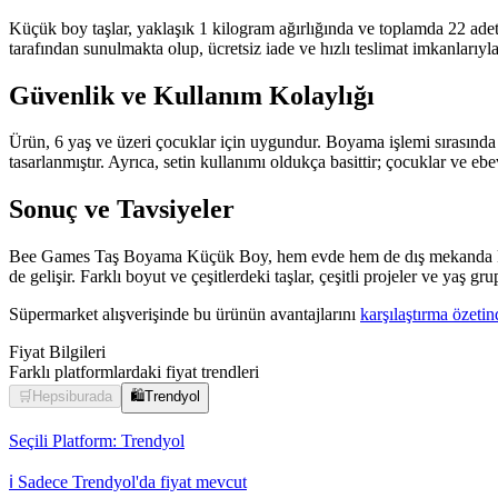
Küçük boy taşlar, yaklaşık 1 kilogram ağırlığında ve toplamda 22 adet t
tarafından sunulmakta olup, ücretsiz iade ve hızlı teslimat imkanlarıyla
Güvenlik ve Kullanım Kolaylığı
Ürün, 6 yaş ve üzeri çocuklar için uygundur. Boyama işlemi sırasında 
tasarlanmıştır. Ayrıca, setin kullanımı oldukça basittir; çocuklar ve 
Sonuç ve Tavsiyeler
Bee Games Taş Boyama Küçük Boy, hem evde hem de dış mekanda kullanılab
de gelişir. Farklı boyut ve çeşitlerdeki taşlar, çeşitli projeler ve yaş g
Süpermarket alışverişinde bu ürünün avantajlarını
karşılaştırma özetin
Fiyat Bilgileri
Farklı platformlardaki fiyat trendleri
🛒
Hepsiburada
🛍️
Trendyol
Seçili Platform:
Trendyol
ℹ️ Sadece Trendyol'da fiyat mevcut