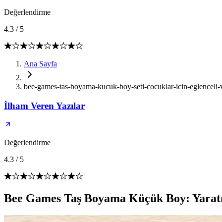
Değerlendirme
4.3
/
5
Ana Sayfa
bee-games-tas-boyama-kucuk-boy-seti-cocuklar-icin-eglenceli-ve-
İlham Veren Yazılar
Değerlendirme
4.3
/
5
Bee Games Taş Boyama Küçük Boy: Yaratıcı