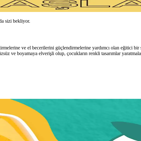
da sizi bekliyor.
erine ve el becerilerini güçlendirmelerine yardımcı olan eğitici bir sa
zsüz ve boyamaya elverişli olup, çocukların renkli tasarımlar yaratmaları
e Çok Yüzeyli Kullanım Alanları
zeyli kullanım özelliğiyle sanat ve eğitim projelerinde ideal seçimdir.
izasyonu ve Tarihçesi