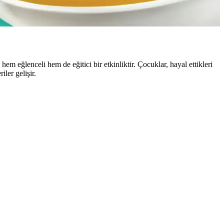
kültürde önemli bir yer tutar.
em eğlenceli hem de eğitici bir etkinliktir. Çocuklar, hayal ettikleri
ler gelişir.