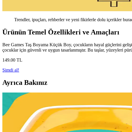
Trendler, ipuçları, rehberler ve yeni fikirlerle dolu içerikler bura
Ürünün Temel Özellikleri ve Amaçları
Bee Games Taş Boyama Küçük Boy, çocukların hayal güçlerini geliştirmel
çocuklar için güvenli ve uygun tasarlanmıştır. Bu taşlar, yüzeyleri pürü
149
.00
TL
Şimdi al!
Ayrıca Bakınız
Turuncu Renkli Dayanıklı Çizim Kalemi Özellikleri v
Turuncu renkli dayanıklı çizim kalemi, yüksek renk kalıcılığı ve çok yü
Magnum Photos: Belgesel Fotoğrafçılığın Öncü Organ