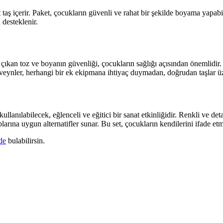
aş içerir. Paket, çocukların güvenli ve rahat bir şekilde boyama yapabilm
 desteklenir.
çıkan toz ve boyanın güvenliği, çocukların sağlığı açısından önemlidir.
ebeveynler, herhangi bir ek ekipmana ihtiyaç duymadan, doğrudan taşlar ü
ilecek, eğlenceli ve eğitici bir sanat etkinliğidir. Renkli ve detaylı t
ruplarına uygun alternatifler sunar. Bu set, çocukların kendilerini ifade e
de
bulabilirsin.