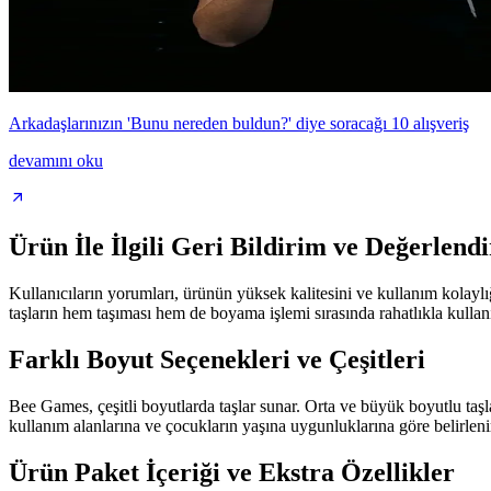
Arkadaşlarınızın 'Bunu nereden buldun?' diye soracağı 10 alışveriş
devamını oku
Ürün İle İlgili Geri Bildirim ve Değerlend
Kullanıcıların yorumları, ürünün yüksek kalitesini ve kullanım kolaylığ
taşların hem taşıması hem de boyama işlemi sırasında rahatlıkla kullanı
Farklı Boyut Seçenekleri ve Çeşitleri
Bee Games, çeşitli boyutlarda taşlar sunar. Orta ve büyük boyutlu taşlar,
kullanım alanlarına ve çocukların yaşına uygunluklarına göre belirleni
Ürün Paket İçeriği ve Ekstra Özellikler