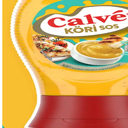
Magnum Photos, 1930'lardan beri önemli olayları belgeleyen, yüksek sta
Seattle'da Yıl Boyunca Sürükleyici Kültürel ve Eğlenc
Seattle, yıl boyunca düzenlenen festivaller, spor etkinlikleri ve sanat 
Pasta Yazı Kalemleri: Renkli ve Dayanıklı Yazım Araçla
Pasta yazı kalemleri, çeşitli renk ve dayanıklılık özellikleriyle hem 
Fatih Kuru Boya 12'li Set: Geniş Renk Seçenekleri v
Fatih kuru boya 12'li set, 12 farklı renk seçeneği ve pratik kullanımıyla
Bergama İpek Çiftliği Tulumları: Geleneksel El Sanatl
Bergama ipek tulumu, doğal ipek ve geleneksel el işçiliğiyle bölgesel 
Parlak Altın Renkli Akrilik Boya: Dekorasyon ve Sana
Parlak altın akrilik boya, metalik görünümü ve kolay kullanımıyla dek
Appreciation Kavramının Anlamı, Kullanımları ve 