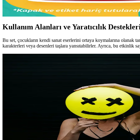
Appreciation, takdir ve minnettarlık anlamına gelir; günlük hayatta değ
Kullanım Alanları ve Yaratıcılık Destekler
Bu set, çocukların kendi sanat eserlerini ortaya koymalarına olanak tan
karakterleri veya desenleri taşlara yansıtabilirler. Ayrıca, bu etkinlik