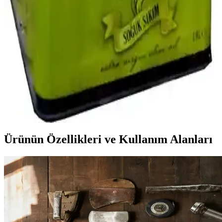
Analizleri 2023
Bursa'daki et ve balık fiyatları, mevsimsel ve ekonomik faktörlerle
sürekli değişiyor. Güncel raporlar, tüketici ve satıcıların piyasa
hareketlerini anlamasına yardımcı oluyor.
Ayvalık Zeytinyağı Fiyatları Güncel Durum ve
Piyasa Analizi Raporu
Ayvalık zeytinyağı fiyatları ve piyasa koşulları hakkında güncel
bilgiler, üretim faktörleri ve ekonomik etkilerle ilgili kapsamlı analiz
içerir.
Ürünün Özellikleri ve Kullanım Alanları