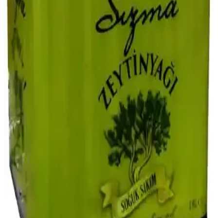
sürdürülebilir tarım trendleriyle kabak üretimi ve tüketimi artış
gösteriyor.
Sirken Gübresi: Organik ve Doğal Gübrelerin
Tarımdaki Potansiyel Kullanım Alanları
Sirken gübresi, organik ve doğal içeriklerle tarımda sürdürülebilirliği
destekleyen bir gübre türüdür. Toprak sağlığını koruyucu ve bitki
büyümesini teşvik edici özellikleriyle dikkat çeker.
Patlıcanın Kilo ve Verimlilik Analizi: Üretim
Faktörleri ve İpuçları
Patlıcanın ortalama 1-2 kg arası verim sağladığı, toprak, iklim ve
bakımın verimi etkilediği, doğru tekniklerle verimin artırılabileceği
anlatılıyor.
Bursa Et ve Balık Piyasası Güncel Fiyatlar ve
Analizleri 2023
Bursa'daki et ve balık fiyatları, mevsimsel ve ekonomik faktörlerle
sürekli değişiyor. Güncel raporlar, tüketici ve satıcıların piyasa
hareketlerini anlamasına yardımcı oluyor.