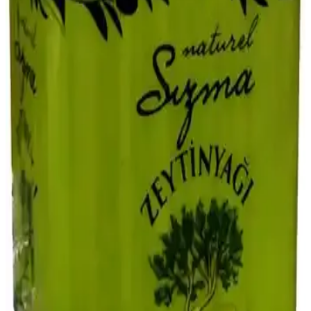
Kabak Çeşitleri ve Kullanım Alanları: Sağlıklı ve
Çok Yönlü Sebze Özellikleri
Kabakların farklı türleri, mutfaktaki çok yönlü kullanımları ve
tarımsal önemi hakkında detaylar içerir. Sağlıklı yaşam ve
sürdürülebilir tarım trendleriyle kabak üretimi ve tüketimi artış
gösteriyor.
Sirken Gübresi: Organik ve Doğal Gübrelerin
Tarımdaki Potansiyel Kullanım Alanları
Sirken gübresi, organik ve doğal içeriklerle tarımda sürdürülebilirliği
destekleyen bir gübre türüdür. Toprak sağlığını koruyucu ve bitki
büyümesini teşvik edici özellikleriyle dikkat çeker.
Patlıcanın Kilo ve Verimlilik Analizi: Üretim
Faktörleri ve İpuçları
Patlıcanın ortalama 1-2 kg arası verim sağladığı, toprak, iklim ve
bakımın verimi etkilediği, doğru tekniklerle verimin artırılabileceği
anlatılıyor.
Bursa Et ve Balık Piyasası Güncel Fiyatlar ve