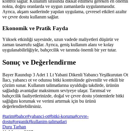
kontrol sağlar. Kullanım sırasında dikkat edilmesi gereken en önemli
nokta, doğru oranlarda ve uygun zamanlarda uygulanmasıdır.
Ayrıca, akşam saatlerinde yapılan uygulama, çevresel etkileri azaltır
ve çevre dostu kullanım sağlar.
Ekonomik ve Pratik Fayda
Yüksek etkinliği sayesinde, uzun vadede maliyetleri düşürür ve
zaman tasarrufu sağlar. Ayrıca, geniş kullanım alanı ve kolay
uygulanabilirliğiyle, bahçecilik ve tarımda önemli bir yer tutar.
Sonuç ve Değerlendirme
Bayer Raundup 3 Adet 1 Lt Yabani Dikenli Yabancı Yeşilkurutan Ot
İlacı, yabancı ot ve odunsu bitki kontrolünde güvenilir ve etkili bir
çözüm sunar. Kullanım talimatlarına uyulduğu takdirde, ürünün
sağladığı avantajlar maksimum seviyeye ulaşır. Tarımsal ve
bahçecilik faaliyetlerinizde, doğal ve çevre dostu yöntemlerle bitki
sağlığını korumak ve verimi artırmak için bu ürünü
değerlendirebilirsiniz.
#
tarim
#
bahce
#
yabanci-ot
#
bitki-koruma
#
cevre-
dostu
#
organik
#
kullanim-talimatlari
Duru Tarhan