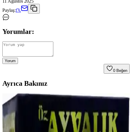
11 Ağustos 2025
Paylaş:
f
𝕏
Yorumlar:
Yorum
0
Beğen
Ayrıca Bakınız
Az Kullanılan Tahıllar: Farro, Arpa, Teff,
Karabuğday ve Milletin Besin Değerleri ve
Kullanımı
Farro, arpa, teff, karabuğday ve millet gibi az kullanılan tahıllar,
farklı tatları ve yüksek besin değerleriyle mutfaklarda çeşitlilik sunar.