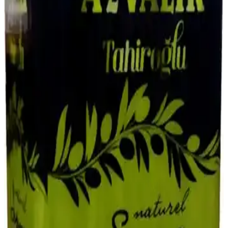
Pişirme ve depolama önerileriyle sağlıklı beslenmeye katkı sağlarlar.
Gıdaların Daha Hızlı Bozulmasının Nedenleri ve
Etkileyen Faktörler
Gıdaların daha hızlı bozulmasının nedenleri arasında uzun tedarik
zincirleri, mevsim dışı ürünler, pestisit kısıtlamaları, iklim değişikliği
ve yanlış saklama koşulları bulunuyor. Doğru saklama ve bilinçli
tüketim önemlidir.
Un Fiyatlarını Etkileyen Temel Faktörler ve Piyasa
Dinamikleri Analizi
Un fiyatları, üretim maliyetleri ve piyasa arz-talep dengelerine bağlı
olarak değişir. Buğday fiyatları, döviz kuru ve iklim olayları fiyatları
etkiler, tüketici ve marketler fiyat dalgalanmalarını yakından takip
etmeli.
Kabak Çeşitleri ve Kullanım Alanları: Sağlıklı ve
Çok Yönlü Sebze Özellikleri
Kabakların farklı türleri, mutfaktaki çok yönlü kullanımları ve
tarımsal önemi hakkında detaylar içerir. Sağlıklı yaşam ve