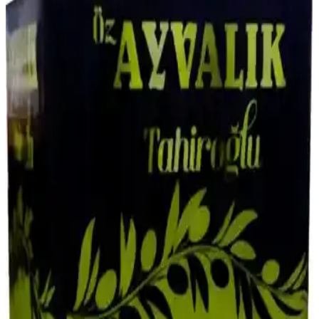
Karabuğday ve Milletin Besin Değerleri ve
Kullanımı
Farro, arpa, teff, karabuğday ve millet gibi az kullanılan tahıllar,
farklı tatları ve yüksek besin değerleriyle mutfaklarda çeşitlilik sunar.
Pişirme ve depolama önerileriyle sağlıklı beslenmeye katkı sağlarlar.
Gıdaların Daha Hızlı Bozulmasının Nedenleri ve
Etkileyen Faktörler
Gıdaların daha hızlı bozulmasının nedenleri arasında uzun tedarik
zincirleri, mevsim dışı ürünler, pestisit kısıtlamaları, iklim değişikliği
ve yanlış saklama koşulları bulunuyor. Doğru saklama ve bilinçli
tüketim önemlidir.
Un Fiyatlarını Etkileyen Temel Faktörler ve Piyasa
Dinamikleri Analizi
Un fiyatları, üretim maliyetleri ve piyasa arz-talep dengelerine bağlı
olarak değişir. Buğday fiyatları, döviz kuru ve iklim olayları fiyatları
etkiler, tüketici ve marketler fiyat dalgalanmalarını yakından takip
etmeli.