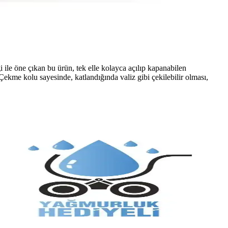
 ile öne çıkan bu ürün, tek elle kolayca açılıp kapanabilen
 Çekme kolu sayesinde, katlandığında valiz gibi çekilebilir olması,
llanımda dikkat edilmesi gereken detaylar ve ipuçlarıyla ebeveynlerin
nlerdeki yenilikler ve kullanıcı deneyimleriyle ilgili detaylar burada.