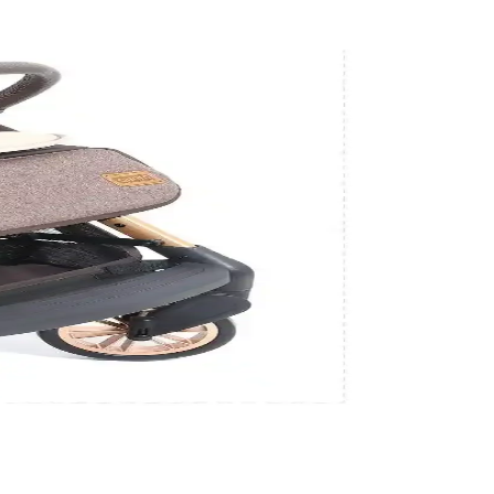
akkında kapsamlı rehber.
r sunuyoruz.
beğin güvenliğini sağlar.
ik özellikleriyle birlikte tercih edilmelidir.
a uygun en iyi seçimi yapabilirsiniz.
ağlar.