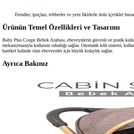
Trendler, ipuçları, rehberler ve yeni fikirlerle dolu içerikler bura
Ürünün Temel Özellikleri ve Tasarımı
Baby Plus Coupe Bebek Arabası, ebeveynlerin güvenli ve pratik kullanım
mekanizmasıyla kullanım rahatlığı sağlar. Otomatik kilit sistemi, kulla
hareket halinde olan ebeveynler için büyük kolaylık sağlar.
Ayrıca Bakınız
Güvenli Bebek Arabası Tasarımı ve Güvenlik Özellikl
Güvenli bebek arabası tasarımı, güvenlik standartlarına uygunluk, sağl
iç huzuru sağlanır.
Bebek Arabalarında Pratik Kullanım Özellikleri ve G
Bebek arabalarının pratik kullanımı, katlanabilirlik, hafiflik ve manevra
En Uygun Bebek Arabası Modelleri ve Seçiminde Dik