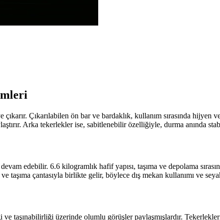
emleri
 çıkarır. Çıkarılabilen ön bar ve bardaklık, kullanım sırasında hijyen v
aştırır. Arka tekerlekler ise, sabitlenebilir özelliğiyle, durma anında stabi
evam edebilir. 6.6 kilogramlık hafif yapısı, taşıma ve depolama sırasınd
 ve taşıma çantasıyla birlikte gelir, böylece dış mekan kullanımı ve seya
ği ve taşınabilirliği üzerinde olumlu görüşler paylaşmışlardır. Tekerlek