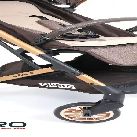
çiminde dikkat edilmesi gereken temel noktalar ve en uygun modeller h
m Rehberi
dikkat edilmesi gereken özellikler ve modeller hakkında detaylı bilgile
reken Temel Özellikler ve En İyi Modeller
lanışlı bebek arabaları, ebeveynlerin günlük yaşamını kolaylaştırır ve be
ullanım İpuçları
liklerdir. Hafif, dayanıklı ve manevra kabiliyeti yüksek modeller, güvenl
e Popüler Modellerin İncelenmesi
adır. Markaların özelliklerini ve modellerini karşılaştırarak, ihtiyaçlar
ve Güvenli Seçenekler
ı, ebeveynlerin günlük yaşamını kolaylaştırır ve bebeklerin güvenliğini s