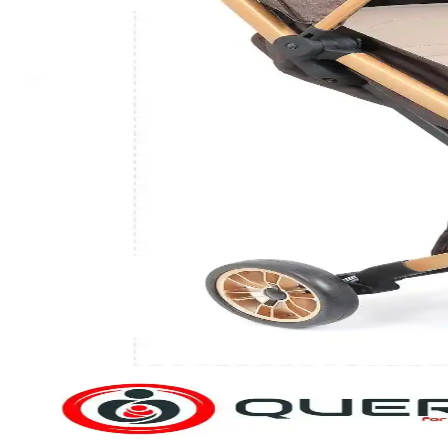
Güvenlik, konfor ve kullanım kolaylığına odaklanan bebek arabası se
Günlük Kullanım İçin En Uygun Bebek Arabası Seçi
Günlük kullanım için hafif, pratik ve güvenli bebek arabası seçiminde 
Kullanışlı Bebek Arabası Seçerken Dikkat Edilmesi Ge
Güvenlik, konfor, hafiflik ve dayanıklılık gibi temel özellikleriyle kul
Şehirde Güvenli ve Pratik Bebek Arabası Seçimi ve K
Şehir yaşamında bebek arabası seçerken güvenlik ve pratiklik temel önce
Bebek Arabası Seçerken Dikkat Edilmesi Gerekenler v
Bebek arabası seçiminde güvenlik, konfor ve kullanım kolaylığı ön pland
Günlük Hayatta Kullanılan Bebek Arabaları: Pratik 
Hafif, katlanabilir ve güvenlik özellikleriyle öne çıkan bebek arabalar