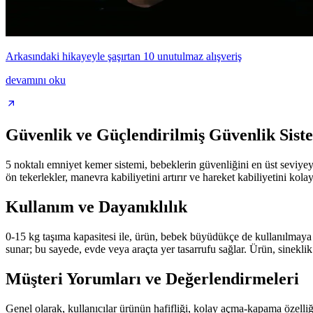
Arkasındaki hikayeyle şaşırtan 10 unutulmaz alışveriş
devamını oku
Güvenlik ve Güçlendirilmiş Güvenlik Sist
5 noktalı emniyet kemer sistemi, bebeklerin güvenliğini en üst seviyeye
ön tekerlekler, manevra kabiliyetini artırır ve hareket kabiliyetini kolayl
Kullanım ve Dayanıklılık
0-15 kg taşıma kapasitesi ile, ürün, bebek büyüdükçe de kullanılmaya d
sunar; bu sayede, evde veya araçta yer tasarrufu sağlar. Ürün, sineklik
Müşteri Yorumları ve Değerlendirmeleri
Genel olarak, kullanıcılar ürünün hafifliği, kolay açma-kapama özelli