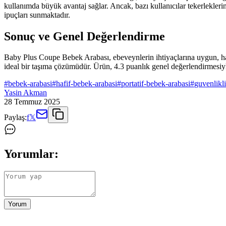
kullanımda büyük avantaj sağlar. Ancak, bazı kullanıcılar tekerleklerin
ipuçları sunmaktadır.
Sonuç ve Genel Değerlendirme
Baby Plus Coupe Bebek Arabası, ebeveynlerin ihtiyaçlarına uygun, hafif
ideal bir taşıma çözümüdür. Ürün, 4.3 puanlık genel değerlendirmesiyle
#
bebek-arabasi
#
hafif-bebek-arabasi
#
portatif-bebek-arabasi
#
guvenlikl
Yasin Akman
28 Temmuz 2025
Paylaş:
f
𝕏
Yorumlar:
Yorum