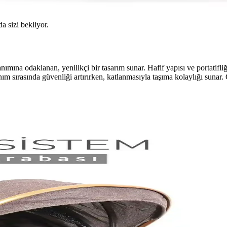
da sizi bekliyor.
ına odaklanan, yenilikçi bir tasarım sunar. Hafif yapısı ve portatifliği
nım sırasında güvenliği artırırken, katlanmasıyla taşıma kolaylığı sunar.
eri Hakkında Detaylı Bilgi
am yapı ve etkili fren sistemleriyle bebeğinizi kazalara karşı korur. Ku
üncel Trendler Hakkında Bilgi
 kabiliyeti gibi özelliklerle ebeveynlerin tercihini belirliyor. Güncel ürü
kat Edilmesi Gerekenler