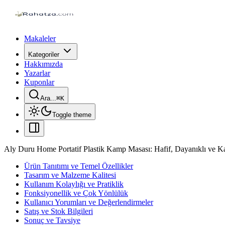
Makaleler
Kategoriler
Hakkımızda
Yazarlar
Kuponlar
Ara...
⌘
K
Toggle theme
Aly Duru Home Portatif Plastik Kamp Masası: Hafif, Dayanıklı ve Ka
Ürün Tanıtımı ve Temel Özellikler
Tasarım ve Malzeme Kalitesi
Kullanım Kolaylığı ve Pratiklik
Fonksiyonellik ve Çok Yönlülük
Kullanıcı Yorumları ve Değerlendirmeler
Satış ve Stok Bilgileri
Sonuç ve Tavsiye