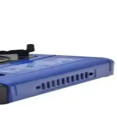
e hızlı ve temiz mangal yapma imkanı sunar.
ıcı yorumlarıyla kolay alışveriş imkanı sunar.
 tasarrufu yapar ve hijyenik su taşımaya uygundur.
 tasarımı ve kolay bakım özellikleriyle doğada yemek hazırlığını