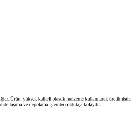
öre en uygun seçeneği belirleyin.
karşılaştırılıyor.
tli aktivitelerde ideal bir seçimdir.
ar. Ürün, yüksek kaliteli plastik malzeme kullanılarak üretilmiştir.
sinde taşıma ve depolama işlemleri oldukça kolaydır.