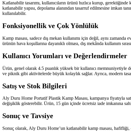
Katlanabilir tasarımı, kullanıcıların ürünü hızlıca kurup, gerektiğinde
katlanabilir yapısı, depolama alanından tasarruf edilmesine imkan tan
kullanılabilir.
Fonksiyonellik ve Çok Yönlülük
Kamp masası, sadece dış mekan kullanımı için değil, aynı zamanda ev içi 
ürünün hava koşullarına dayanıklı olması, dış mekânda kullanım sırasın
Kullanıcı Yorumları ve Değerlendirmeler
Ürün, genel olarak 4.5 puanlık yüksek bir kullanıcı memnuniyetiyle değ
ve piknik gibi aktivitelerde büyük kolaylık sağlar. Ayrıca, modern tasa
Satış ve Stok Bilgileri
Aly Duru Home Portatif Plastik Kamp Masası, kampanya fiyatıyla satışa s
değişiklik gösterebilir. Ürün, 15 gün içinde ücretsiz iade imkanına sa
Sonuç ve Tavsiye
Sonuç olarak, Aly Duru Home’un katlanabilir kamp masası, hafifliği, da