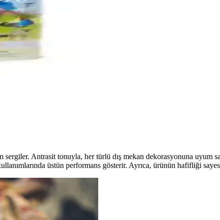
tırması ve Özellikleri
eri detaylı şekilde karşılaştırıldı. Dayanıklılık ve kullanım alanlarına g
leri Karşılaştırması
nin özellikleri, dayanıklılığı ve kullanıcı deneyimleri detaylı şekilde 
izi Geliştirin
lerinde yüksek performans sağlar, güvenlik özellikleriyle öne çıkar ve çeşi
sergiler. Antrasit tonuyla, her türlü dış mekan dekorasyonuna uyum sağl
kullanımlarında üstün performans gösterir. Ayrıca, ürünün hafifliği saye