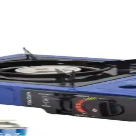
lir Mangal Çözümü
k yaşamda tercih edilen pratik bir mangal çözümüdür. Evde veya piknikt
un Fiyatlı ve Güvenilir Seçenekler
eri ihtiyaçlarınızı karşılar. Online platformda ürün detayları ve kullan
nım İçin Pratik Çözüm
kamp ve günlük kullanımda pratiklik sağlar. Esnek yapısı sayesinde alan
k Kamp Mutfak Çözümü
rıyla kamp yaparken kullanışlı ve güvenilir bir mutfak çözümüdür. Hafif
ınabilir Kullanım İçin Yenilikçi Çözümler
u ve su geçirmez LED aydınlatma ürünleriyle pratik çözümler sunuyoruz.