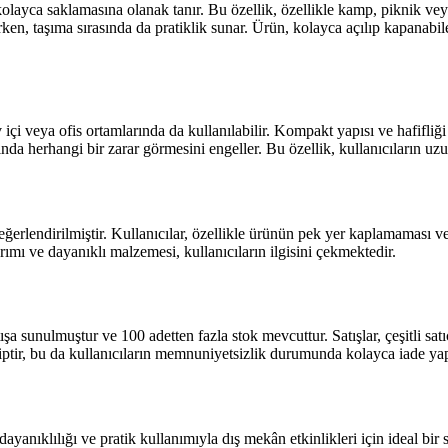
 kolayca saklamasına olanak tanır. Bu özellik, özellikle kamp, piknik ve
ırken, taşıma sırasında da pratiklik sunar. Ürün, kolayca açılıp kapana
veya ofis ortamlarında da kullanılabilir. Kompakt yapısı ve hafifliği say
da herhangi bir zarar görmesini engeller. Bu özellik, kullanıcıların uzu
erlendirilmiştir. Kullanıcılar, özellikle ürünün pek yer kaplamaması ve 
rımı ve dayanıklı malzemesi, kullanıcıların ilgisini çekmektedir.
unulmuştur ve 100 adetten fazla stok mevcuttur. Satışlar, çeşitli satıcıla
hiptir, bu da kullanıcıların memnuniyetsizlik durumunda kolayca iade ya
yanıklılığı ve pratik kullanımıyla dış mekân etkinlikleri için ideal bir 