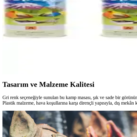
Dağcı ve Outdoor Kullanımı İçin Sırt Çantası Karşılaş
İki farklı sırt çantası modelinin malzeme, kapasite ve ergonomi özellikl
Kampseti ve Moniev Natura Kamp Sandalyeleri ve Set
Bu makalede, KS Kampseti ve Moniev Natura kamp sandalyeleri ile setleri
Nurgaz Portatif Ocak ile Açık Hava Pişirme Deneyimin
Nurgaz Portatif Ocak, hafif ve kullanışlı tasarımıyla açık hava etkinlik
Tasarım ve Malzeme Kalitesi
Gri renk seçeneğiyle sunulan bu kamp masası, şık ve sade bir görünüm 
Plastik malzeme, hava koşullarına karşı dirençli yapısıyla, dış mekân 