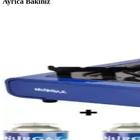
Ayrıca Bakınız
Ruffles Mangal: Günlük Hayatta Pratik ve Taşınabi
Ruffles Mangal, kolay taşınabilirliği ve kullanım kolaylığıyla günlü
Migros'ta Kamp Malzemeleri Satın Alma Rehberi: Uyg
Migros, geniş ürün yelpazesi ve uygun fiyat politikasıyla kamp malzemel
Katlanabilir Su Bidonları: Seyahat ve Günlük Kulla
Katlanabilir su bidonları, hafif ve dayanıklı malzemeleriyle seyahat, 
Orcamp Kamp Tencere Setleri: Dayanıklı ve Prati
Orcamp kamp tencere setleri, dayanıklı malzemeleri ve çeşitli boyutla
pratik hale getirir.
Pratik LED Aydınlatma Ürünleri: Dış Mekanlar ve Taş
Dış mekanlar ve taşınabilir kullanım için dayanıklı, enerji tasarrufl