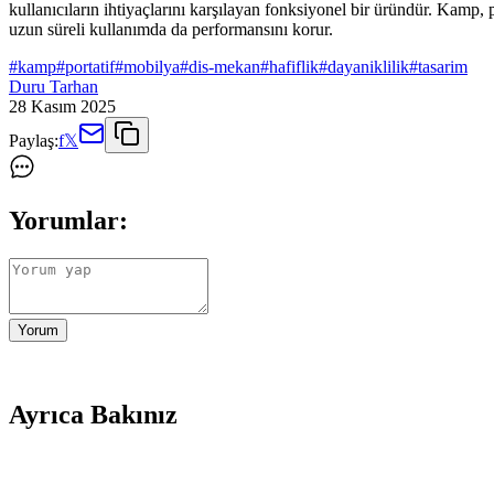
kullanıcıların ihtiyaçlarını karşılayan fonksiyonel bir üründür. Kamp, p
uzun süreli kullanımda da performansını korur.
#
kamp
#
portatif
#
mobilya
#
dis-mekan
#
hafiflik
#
dayaniklilik
#
tasarim
Duru Tarhan
28 Kasım 2025
Paylaş:
f
𝕏
Yorumlar:
Yorum
Ayrıca Bakınız
Ruffles Mangal: Günlük Hayatta Pratik ve Taşınabi