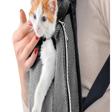
En İyi Kedi Oyuncakları: Güvenli ve Eğlenceli
Seçenekler ile Kedinizin Mutluluğu
Kedinizin sağlığı ve mutluluğu için doğru oyuncakları seçin.
Güvenlik ve eğlenceyi bir arada sunan ürünlerle kedinizin enerjisini
atmasını sağlayın.
Kedi Korkuluğu Nedir ve Evde Güvenliği Sağlamak
İçin Nasıl Kullanılır
Kedi korkuluğu, kedilerin güvenliğini sağlayan ve evde düzeni
koruyan pratik çözümler olup, farklı malzemeler ve kullanım
alanlarıyla kedilerin özgürlüğünü kısıtlamadan güvenliği sağlar.
Yerli Kedi Mamaları: Ekonomik ve Güvenilir
Seçenekler Türkiye’de Üretilen Ürünler
Türkiye’de üretilen yerli kedi mamaları uygun fiyatlı ve kaliteli
seçenekler sunar. Kedinizin ihtiyaçlarına uygun ürünleri seçmek için
içerik ve protein oranlarına dikkat edin.
Kedi Tüy Dökmesini Azaltmak İçin Etkili İlaçlar ve
Güvenilir Yöntemler