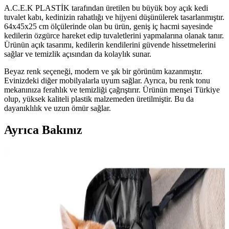
A.C.E.K PLASTİK tarafından üretilen bu büyük boy açık kedi
tuvalet kabı, kedinizin rahatlığı ve hijyeni düşünülerek tasarlanmıştır.
64x45x25 cm ölçülerinde olan bu ürün, geniş iç hacmi sayesinde
kedilerin özgürce hareket edip tuvaletlerini yapmalarına olanak tanır.
Ürünün açık tasarımı, kedilerin kendilerini güvende hissetmelerini
sağlar ve temizlik açısından da kolaylık sunar.
Beyaz renk seçeneği, modern ve şık bir görünüm kazanmıştır.
Evinizdeki diğer mobilyalarla uyum sağlar. Ayrıca, bu renk tonu
mekanınıza ferahlık ve temizliği çağrıştırır. Ürünün menşei Türkiye
olup, yüksek kaliteli plastik malzemeden üretilmiştir. Bu da
dayanıklılık ve uzun ömür sağlar.
Ayrıca Bakınız
Şehirde Kedi Bakımı ve Güvenliği İçin En İyi
Ürünler ve Tavsiyeler
Kediler için şehir yaşamında güvenlik ve konfor sağlayan ürünler,
özellikle kedi evleri ve tırmalama tahtaları, kedilerin sağlıklı ve
mutlu kalmasını sağlar.