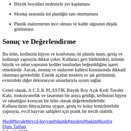
Büyük boyutları nedeniyle yer kaplaması
Montaj sırasında üst plastiğin tam oturmaması
Plastik malzemenin ince olması ve kalite algısının düşük
görünmesi
Sonuç ve Değerlendirme
Bu ürün, kedinizin hijyen ve konforunu ön planda tutan, geniş ve
kullanışlı yapısıyla dikkat çeker. Kullanıcı geri bildirimleri, ürünün
büyük ve rahat yapısının kediler tarafından beğenildiğine işaret
etmektedir. Ancak, montaj ve malzeme kalitesi konularında dikkatli
olunması gerekebilir. Estetik açıdan modern ve şık görünümü,
evinizdeki diğer dekorasyon unsurlarıyla uyum sağlar.
Genel olarak, A.C.E.K PLASTİK Büyük Boy Açık Kedi Tuvalet
Kabı, fonksiyonellik ve tasarımın bir araya geldiği, kedinizin hijyen
ve rahatlığını koruyan bir ürün olarak değerlendirilebilir.
Kullanıcıların ihtiyaçlarına uygun, geniş ve kolay temizlenebilir
yapısıyla, evcil hayvan sahipleri için pratik bir tercih olabilir.
#
kedi
#
tuvalet
#
evcil-hayvan
#
plastik
#
modern
#
bakim
#
konfor
Duru Tarhan