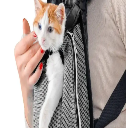
En İyi Kedi Oyuncakları: Güvenli ve Eğlenceli
Seçenekler ile Kedinizin Mutluluğu
Kedinizin sağlığı ve mutluluğu için doğru oyuncakları seçin.
Güvenlik ve eğlenceyi bir arada sunan ürünlerle kedinizin enerjisini
atmasını sağlayın.
Kedi Korkuluğu Nedir ve Evde Güvenliği Sağlamak
İçin Nasıl Kullanılır
Kedi korkuluğu, kedilerin güvenliğini sağlayan ve evde düzeni
koruyan pratik çözümler olup, farklı malzemeler ve kullanım
alanlarıyla kedilerin özgürlüğünü kısıtlamadan güvenliği sağlar.
Yerli Kedi Mamaları: Ekonomik ve Güvenilir
Seçenekler Türkiye’de Üretilen Ürünler
Türkiye’de üretilen yerli kedi mamaları uygun fiyatlı ve kaliteli
seçenekler sunar. Kedinizin ihtiyaçlarına uygun ürünleri seçmek için
içerik ve protein oranlarına dikkat edin.
Kedi Tüy Dökmesini Azaltmak İçin Etkili İlaçlar ve