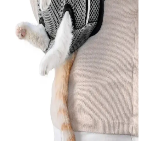
Kedi tüy dökmesini azaltmak için veteriner onaylı ürünler, doğal
çözümler ve düzenli bakım önerileri hakkında bilgi edinin.
MEO Kedi Maması Ton Balık ve Deniz Taragı
İçeriğiyle Sağlıklı Beslenme Seçenekleri
MEO'nun ton balık ve deniz taragı içeren kedi mamaları, doğal ve
kaliteli içerikleriyle kedilerin sağlıklı gelişimini destekler, parlak tüy
ve güçlü bağışıklık sağlar.
Somon İçeriği Zengin Yavru Kedi Mamaları:
Sağlıklı ve Lezzetli Seçenekler
Yavru kedinizin sağlıklı büyümesi ve gelişimi için somon içeriği
zengin, doğal ve besleyici yavru kedi mamalarını tercih edin.
Omega-3 ve protein açısından yüksek içeriklerle kedinizin yaşam
kalitesini artırın.
Kedi Ana Kucağı Çantaları: Güvenli ve Konforlu
Kediniz Taşıma Çözümleri
Kedi ana kucağı çantaları, kedilerin güvenli ve konforlu taşınması
için hafif, dayanıklı ve hava geçirgen malzemelerle tasarlanmış