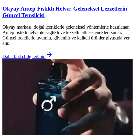
Okyay Antep Fıstıklı Helva: Geleneksel Lezzetlerin
Güncel Temsilcisi
Okyay markası, doğal içeriklerle geleneksel yöntemlerle hazırlanan
Antep fıstıklı helva ile sağlıklı ve lezzetli tatlı seçenekleri sunar.
Güncel trendlerle uyumlu, güvenilir ve kaliteli ürünler piyasada yer
alır.
Daha fazla bilgi edinin