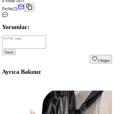
6 Aralık 2025
Paylaş:
f
𝕏
Yorumlar:
Yorum
0
Beğen
Ayrıca Bakınız
Şehirde Kedi Bakımı ve Güvenliği İçin En İyi
Ürünler ve Tavsiyeler
Kediler için şehir yaşamında güvenlik ve konfor sağlayan ürünler,
özellikle kedi evleri ve tırmalama tahtaları, kedilerin sağlıklı ve
mutlu kalmasını sağlar.