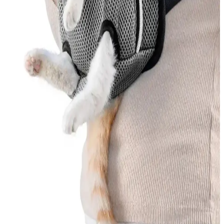
Güvenilir Yöntemler
Kedi tüy dökmesini azaltmak için veteriner onaylı ürünler, doğal
çözümler ve düzenli bakım önerileri hakkında bilgi edinin.
MEO Kedi Maması Ton Balık ve Deniz Taragı
İçeriğiyle Sağlıklı Beslenme Seçenekleri
MEO'nun ton balık ve deniz taragı içeren kedi mamaları, doğal ve
kaliteli içerikleriyle kedilerin sağlıklı gelişimini destekler, parlak tüy
ve güçlü bağışıklık sağlar.
Somon İçeriği Zengin Yavru Kedi Mamaları:
Sağlıklı ve Lezzetli Seçenekler
Yavru kedinizin sağlıklı büyümesi ve gelişimi için somon içeriği
zengin, doğal ve besleyici yavru kedi mamalarını tercih edin.
Omega-3 ve protein açısından yüksek içeriklerle kedinizin yaşam
kalitesini artırın.
Kedi Ana Kucağı Çantaları: Güvenli ve Konforlu
Kediniz Taşıma Çözümleri