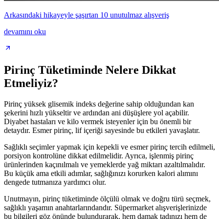
Arkasındaki hikayeyle şaşırtan 10 unutulmaz alışveriş
devamını oku
Pirinç Tüketiminde Nelere Dikkat
Etmeliyiz?
Pirinç yüksek glisemik indeks değerine sahip olduğundan kan
şekerini hızlı yükseltir ve ardından ani düşüşlere yol açabilir.
Diyabet hastaları ve kilo vermek isteyenler için bu önemli bir
detaydır. Esmer pirinç, lif içeriği sayesinde bu etkileri yavaşlatır.
Sağlıklı seçimler yapmak için kepekli ve esmer pirinç tercih edilmeli,
porsiyon kontrolüne dikkat edilmelidir. Ayrıca, işlenmiş pirinç
ürünlerinden kaçınılmalı ve yemeklerde yağ miktarı azaltılmalıdır.
Bu küçük ama etkili adımlar, sağlığınızı korurken kalori alımını
dengede tutmanıza yardımcı olur.
Unutmayın, pirinç tüketiminde ölçülü olmak ve doğru türü seçmek,
sağlıklı yaşamın anahtarlarındandır. Süpermarket alışverişlerinizde
bu bilgileri göz önünde bulundurarak, hem damak tadınızı hem de