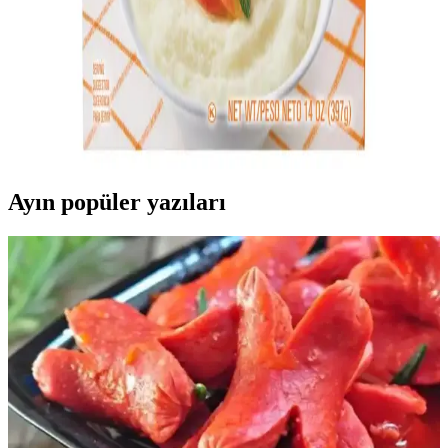
pratik seçenekler sunan bu tarifler, çeşitli kültürlerden esinlenmiştir.
Cream of Rice Aroması Nedir En İyi Seçenekler ve
Kullanım Tavsiyeleri
Pirinç bazlı kahvaltılık ürünlerde kullanılan aroma, lezzeti artırır ve
kişiselleştirme sağlar. Doğal içeriklere sahip, kolay kullanımlı ve
çeşitli aromalarla kahvaltı deneyiminizi zenginleştirebilirsiniz.
Ayın popüler yazıları