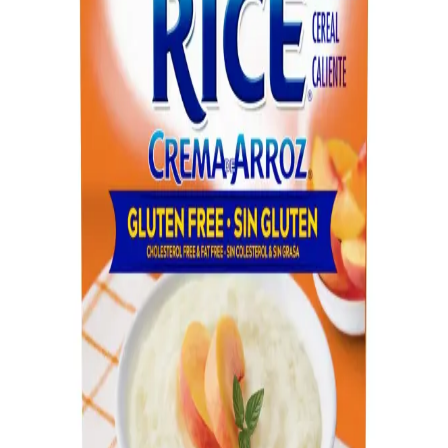
Pirinç, farklı pişirme şekilleriyle kalori içeriği değişen temel besindir.
Pişmiş ve pişmiş olmayan pirinçlerin kalori farklarını öğrenerek
sağlıklı beslenmenize katkı sağlayın.
Osmancık Pirinci Markaları ve Kalite
Değerlendirmeleri Hakkında Kapsamlı Bilgi
Türkiye'nin favori pirinç türü Osmancık'ın markaları ve kalite
kriterleri hakkında detaylı bilgiler, tüketici tercihleri ve doğru seçim
için ipuçları içerir.
Derviş Pirinci Nedir ve Pişirme Teknikleriyle Lezzetli
Yemekler Hazırlama
Derviş pirinci, uzun taneli ve yapışkan olmayan yapısıyla öne çıkar.
Pişirme teknikleri ve kullanım alanlarıyla lezzetli yemekler
hazırlamanıza yardımcı olur.
Et ve Pirinçle Hazırlanan Dünya Mutfağına Ait
Pratik ve Ekonomik Tarifler
Et ve pirinç kullanılarak hazırlanan dünya mutfağına ait tarifler,
farklı baharatlar ve pişirme teknikleriyle zenginleşir. Ekonomik ve