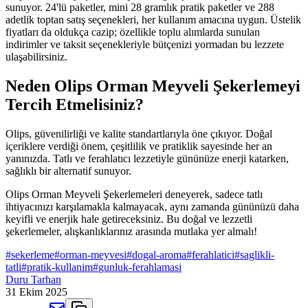
sunuyor. 24'lü paketler, mini 28 gramlık pratik paketler ve 288
adetlik toptan satış seçenekleri, her kullanım amacına uygun. Üstelik
fiyatları da oldukça cazip; özellikle toplu alımlarda sunulan
indirimler ve taksit seçenekleriyle bütçenizi yormadan bu lezzete
ulaşabilirsiniz.
Neden Olips Orman Meyveli Şekerlemeyi
Tercih Etmelisiniz?
Olips, güvenilirliği ve kalite standartlarıyla öne çıkıyor. Doğal
içeriklere verdiği önem, çeşitlilik ve pratiklik sayesinde her an
yanınızda. Tatlı ve ferahlatıcı lezzetiyle gününüze enerji katarken,
sağlıklı bir alternatif sunuyor.
Olips Orman Meyveli Şekerlemeleri deneyerek, sadece tatlı
ihtiyacınızı karşılamakla kalmayacak, aynı zamanda gününüzü daha
keyifli ve enerjik hale getireceksiniz. Bu doğal ve lezzetli
şekerlemeler, alışkanlıklarınız arasında mutlaka yer almalı!
#
sekerleme
#
orman-meyvesi
#
dogal-aroma
#
ferahlatici
#
saglikli-
tatli
#
pratik-kullanim
#
gunluk-ferahlamasi
Duru Tarhan
31 Ekim 2025