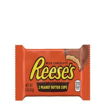
dikkat çeker. Üretiminde şeker, jelatin ve aroma maddeleri kullanılır.
Sosyal etkinliklerde tercih edilir, ancak şeker oranı yüksek olduğu
için dikkatli tüketilmelidir.
Servet Şekerin Özellikleri ve Kullanım Alanları Tatlı
Dekorasyonunda Popülerliği
Servet şeker, renkli ve çeşitli şekil ve boyutlarıyla tatlılara renk ve tat
katan popüler bir şeker türüdür. Dekoratif ve lezzetli kullanımıyla
özellikle çocuklar ve tatlı severler arasında tercih edilir.
Patiswiss Atıştırmalıklarının Özellikleri ve
Piyasadaki Yeri Analizi
Patiswiss atıştırmalıkları, çeşitli ürünleriyle pratik ve lezzetli
seçenekler sunar. Sağlık ve kalite dengesiyle geniş kitlelere hitap
eden markanın piyasa konumu ve tüketici tercihleri detaylandırılır.
Sağlıklı Şekerleme ve Doğal Atıştırmalıklar:
Doğanın Tatlı Dokunuşları ve Sağlıklı Alternatifler
Doğal içeriklerle hazırlanan sağlıklı şekerleme ve atıştırmalıklar,
rafine şeker yerine doğal şekerler kullanır, yapay katkı maddeleri
içermez, sağlıklı yaşamı destekler ve lezzetli alternatifler sunar.