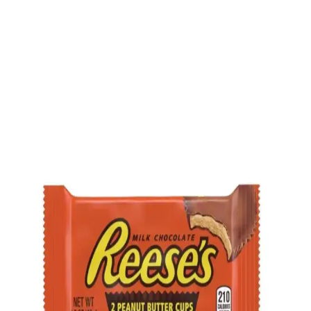
Jelly Bean Şekerleme: Renkli ve Aromalı Tatlı
Dünyasının Temel Özellikleri ve Üretim Süreçleri
Jelly bean şekerler, renkli dış kaplaması ve meyve aromalarıyla
dikkat çeker. Üretiminde şeker, jelatin ve aroma maddeleri kullanılır.
Sosyal etkinliklerde tercih edilir, ancak şeker oranı yüksek olduğu
için dikkatli tüketilmelidir.
Servet Şekerin Özellikleri ve Kullanım Alanları Tatlı
Dekorasyonunda Popülerliği
Servet şeker, renkli ve çeşitli şekil ve boyutlarıyla tatlılara renk ve tat
katan popüler bir şeker türüdür. Dekoratif ve lezzetli kullanımıyla
özellikle çocuklar ve tatlı severler arasında tercih edilir.
Patiswiss Atıştırmalıklarının Özellikleri ve
Piyasadaki Yeri Analizi
Patiswiss atıştırmalıkları, çeşitli ürünleriyle pratik ve lezzetli
seçenekler sunar. Sağlık ve kalite dengesiyle geniş kitlelere hitap
eden markanın piyasa konumu ve tüketici tercihleri detaylandırılır.
Sağlıklı Şekerleme ve Doğal Atıştırmalıklar: