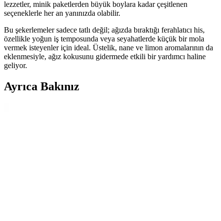
lezzetler, minik paketlerden büyük boylara kadar çeşitlenen
seçeneklerle her an yanınızda olabilir.
Bu şekerlemeler sadece tatlı değil; ağızda bıraktığı ferahlatıcı his,
özellikle yoğun iş temposunda veya seyahatlerde küçük bir mola
vermek isteyenler için ideal. Üstelik, nane ve limon aromalarının da
eklenmesiyle, ağız kokusunu gidermede etkili bir yardımcı haline
geliyor.
Ayrıca Bakınız
Sütlü Bayram Şekeri: Geleneksel Tatlar ve Güncel
Piyasa Durumu Analizi
Geleneksel sütlü bayram şekeri, süt, şeker ve aromalarla hazırlanır,
renkli ve çeşitli şekillerde sunulur. Bayram döneminde satışlar artar,
geleneksel ve modern sunum teknikleriyle pazarda yer alır.
Jelly Bean Şekerleme: Renkli ve Aromalı Tatlı
Dünyasının Temel Özellikleri ve Üretim Süreçleri
Jelly bean şekerler, renkli dış kaplaması ve meyve aromalarıyla