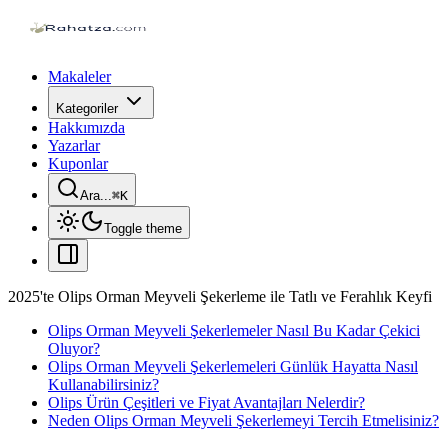
Makaleler
Kategoriler
Hakkımızda
Yazarlar
Kuponlar
Ara...
⌘
K
Toggle theme
2025'te Olips Orman Meyveli Şekerleme ile Tatlı ve Ferahlık Keyfi
Olips Orman Meyveli Şekerlemeler Nasıl Bu Kadar Çekici
Oluyor?
Olips Orman Meyveli Şekerlemeleri Günlük Hayatta Nasıl
Kullanabilirsiniz?
Olips Ürün Çeşitleri ve Fiyat Avantajları Nelerdir?
Neden Olips Orman Meyveli Şekerlemeyi Tercih Etmelisiniz?