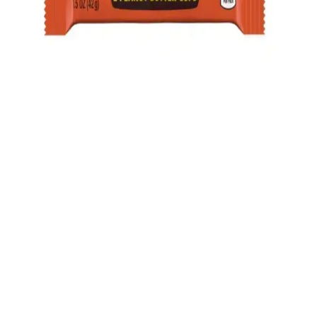
Doğanın Tatlı Dokunuşları ve Sağlıklı Alternatifler
Doğal içeriklerle hazırlanan sağlıklı şekerleme ve atıştırmalıklar,
rafine şeker yerine doğal şekerler kullanır, yapay katkı maddeleri
içermez, sağlıklı yaşamı destekler ve lezzetli alternatifler sunar.
Sağlıklı ve Doğal Şekerleme Alternatifleri: Güncel
Trendler ve Sağlık Faydaları
Doğal ve katkısız şekerleme seçenekleri, sağlıklı yaşam ve bilinçli
tüketimle öne çıkıyor. Organik, vegan ve glütensiz ürünler tercih
edilerek tatlı keyfi sağlıklı hale getiriliyor.
Beyaz Kuvertür Sütlü Çikolata Seçimi ve Kullanım
İpuçları
Beyaz kuvertür sütlü çikolata seçiminde kalite, tat ve kullanım
alanlarına dikkat edin. Farklı markaların özellikleri ve içerikleriyle
en uygun çikolatayı bulun.
Reese’s Çikolata ve Şekerleme Ürünleri: Geniş Ürün
Yelpazesi ve Pazar Konumu