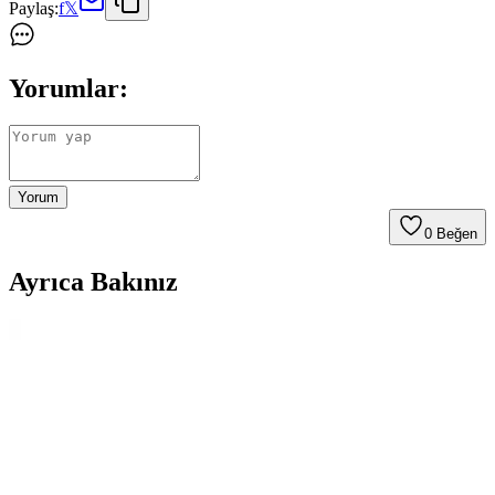
Paylaş:
f
𝕏
Yorumlar:
Yorum
0
Beğen
Ayrıca Bakınız
Sütlü Bayram Şekeri: Geleneksel Tatlar ve Güncel
Piyasa Durumu Analizi
Geleneksel sütlü bayram şekeri, süt, şeker ve aromalarla hazırlanır,
renkli ve çeşitli şekillerde sunulur. Bayram döneminde satışlar artar,
geleneksel ve modern sunum teknikleriyle pazarda yer alır.