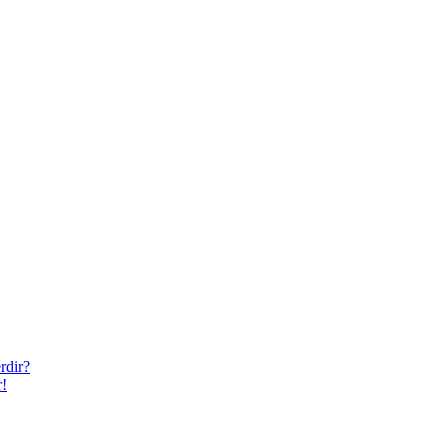
rdir?
r!