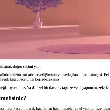
ılaştırın, doğru seçimi yapın.
 kültürümüzün, misafirperverliğimizin ve paylaşılan anların simgesi. P
l renk katabileceğinizi keşfedeceksiniz.
ği arıyorsunuz. Ya da özel bir davette, taptaze ve el yapımı mezelerle
melisiniz?
yor: fabrikasyon olarak hazırlanan hazır mezeler ve el yapımı, taze mez