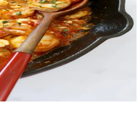
sunum ve tarif seçenekleriyle sofralarınızı zenginleştirir.
viç, salata gibi birçok alanda kullanılır.
beslenmenize renk katabilirsiniz.
r tat katar.