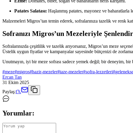
Ezme:
Domates, biber, soğan ve baharatların nefis karışımı.
Patates Salatası:
Haşlanmış patates, mayonez ve baharatlarla le
Malzemeleri Migros’tan temin ederek, sofralarınıza tazelik ve renk kata
Sofranızı Migros’un Mezeleriyle Şenlendir
Sofralarınızda çeşitlilik ve tazelik arıyorsanız, Migros’un meze seçen
Üstelik uygun fiyatlar ve kampanyalar sayesinde bütçenizi de zorlama
Unutmayın, iyi bir meze sofrası sadece yemek değil; bir deneyim, bir 
#
meze
#
migros
#
hazir-mezeler
#
taze-mezeler
#
sofra-lezzetleri
#
gelenekse
Ercan Tan
31 Ekim 2025
Paylaş:
f
𝕏
Yorumlar: