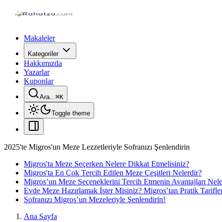
Makaleler
Kategoriler
Hakkımızda
Yazarlar
Kuponlar
Ara...
⌘
K
Toggle theme
2025'te Migros'un Meze Lezzetleriyle Sofranızı Şenlendirin
Migros'ta Meze Seçerken Nelere Dikkat Etmelisiniz?
Migros'ta En Çok Tercih Edilen Meze Çeşitleri Nelerdir?
Migros’un Meze Seçeneklerini Tercih Etmenin Avantajları Nele
Evde Meze Hazırlamak İster Misiniz? Migros’tan Pratik Tarifle
Sofranızı Migros’un Mezeleriyle Şenlendirin!
Ana Sayfa