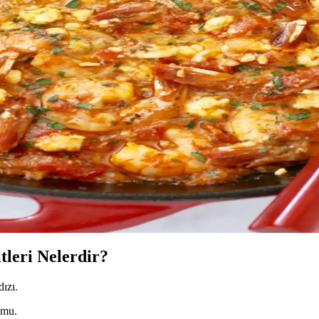
ki Etkileri
n, görsel ve damak zevkine hitap eden sağlıklı bir atıştırmalıktır. Farklı 
ları Hakkında Detaylı Bilgi
 özgün bir lezzet olup, çeşitli peynir türleriyle yapılabilir ve meze, sand
de Kolayca Hazırlanabilir
ir meze seçeneğidir. Evde kolayca yapabilir, sağlık faydalarıyla günlük 
tli Peynir Kızartması
. Farklı peynirlerle yapılabilir, kolayca hazırlanır ve sofralara farklı bi
tleri Nelerdir?
dızı.
umu.