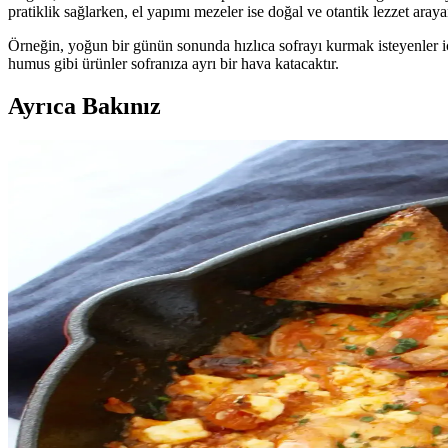
pratiklik sağlarken, el yapımı mezeler ise doğal ve otantik lezzet arayan
Örneğin, yoğun bir günün sonunda hızlıca sofrayı kurmak isteyenler iç
humus gibi ürünler sofranıza ayrı bir hava katacaktır.
Ayrıca Bakınız
Peynir Dolgulu Jalapeno Tarifleri ve Sunum İpuçlarıy
Peynir dolgulu jalapeno, hafif acı ve peynirli lezzetiyle pratik atıştırm
Türk Mutfağında Bulgurlu Soğuk Yemekler: Tarifler, 
Türk mutfağında bulgur kullanımıyla hazırlanan soğuk yemekler, yaz aylar
Kabak Yoğurtlu Meze: Hafif ve Serinletici Türk Mutf
Kabak yoğurtlu meze, Türk mutfağında hafif ve serinletici bir seçenek 
BIM Sarımsaklı Mayonez Özellikleri ve Kullanım Ala
BIM marketlerde satılan sarımsaklı mayonez, çeşitli yemeklerde kullanı