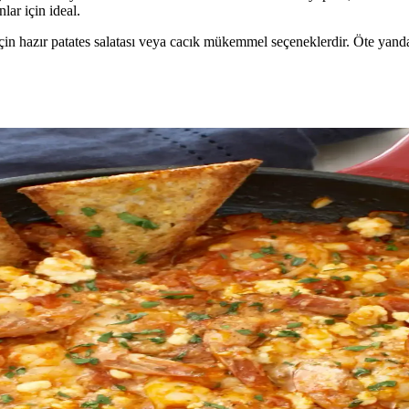
lar için ideal.
in hazır patates salatası veya cacık mükemmel seçeneklerdir. Öte yandan
la Pratik Lezzetler
alık seçeneği sunar. Farklı pişirme yöntemleri ve sunum önerileriyle sofral
Özellikler ve Sunum İpuçları
ında hafif ve besleyici seçenekler sunar. Kısır ve bulgur salatası gibi tar
ağı Mezesi Hakkında Genel Bilgiler
olarak öne çıkar. Kabak ve yoğurdun birleşimi, probiyotik ve düşük kalori
nları Hakkında Kapsamlı Bilgi
labilen, lezzet ve aroma zenginliği sağlayan pratik bir sos seçeneğidir.