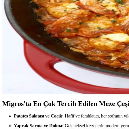
Acılı Peynir Dolgulu Biber Tarifleri ve Sağlık Üzerinde
Acılı peynir dolgulu biber, peynir ve baharatların birleşimiyle hazırlana
İçi Peynirli Turşu Nedir, Özellikleri ve Kullanım Alan
İçi peynirli turşu, geleneksel turşunun içine peynir eklenerek hazırlanan
Humus: Sağlıklı ve Lezzetli Bir Alternatif Olarak Ev
Humus, nohut ve tahin temel alınarak hazırlanan, sağlıklı ve lezzetli b
Saganaki Nedir Nasıl Yapılır Yunan Mutfağının Lezze
Saganaki, Yunan mutfağından gelen pratik ve lezzetli peynir kızartmasıdır
Migros'ta En Çok Tercih Edilen Meze Çeşi
Patates Salatası ve Cacık:
Hafif ve ferahlatıcı, her sofranın yıl
Yaprak Sarma ve Dolma:
Geleneksel lezzetlerin modern yor