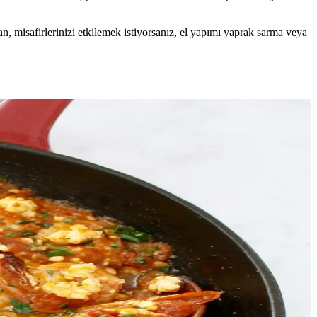
, misafirlerinizi etkilemek istiyorsanız, el yapımı yaprak sarma veya
arınıza şıklık katar.
ifler, pratik ve sağlıklı alternatifler sağlar.
li özellikleriyle ev yapımı ve restoranlarda tercih edilir.