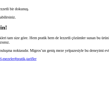
zzetli bir dokunuş.
bilirsiniz.
in!
ekleri tam size göre. Hem pratik hem de lezzetli çözümler sunan bu ürünle
zsınız.
buluşma noktasıdır. Migros’un geniş meze yelpazesiyle bu deneyimi eviniz
l-mezeler
#
pratik-tarifler