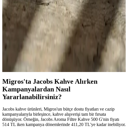
Eğilimleri Üzerine Analiz
Slav kahvesi, geleneksel hazırlama ve sunumuyla bölgesel kültürü
yansıtırken, modern tüketim alışkanlıklarına uyarlanarak pazarda
yerini güçlendiriyor.
Senseo Kahve Kapsülleri: Pratiklik ve Kalitenin
Birlikte Sunulduğu Kahve Çözümü
Senseo kahve kapsülleri, hızlı ve kaliteli kahve hazırlama imkanı
sunar. Kullanım kolaylığı ve çevre dostu seçenekleriyle öne çıkan bu
ürünler, kahve keyfini pratik hale getirir.
Migros'ta Jacobs Kahve Alırken
Kampanyalardan Nasıl
Yararlanabilirsiniz?
Jacobs kahve ürünleri, Migros'un bütçe dostu fiyatları ve cazip
kampanyalarıyla birleşince, kahve alışverişi tam bir fırsata
dönüşüyor. Örneğin, Jacobs Aroma Filtre Kahve 500 G'nin fiyatı
514 TL iken kampanya dönemlerinde 411,20 TL'ye kadar inebiliyor.