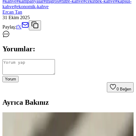
#
kahve
#
kampanyalar
#
migros
#
filtre-kahve
#
cekirdek-kahve
#
kapsul-
kahve
#
ekonomik-kahve
Ercan Tan
31 Ekim 2025
Paylaş:
f
𝕏
Yorumlar:
Yorum
0
Beğen
Ayrıca Bakınız
Kahve Çekirdeği ve Öğütülmüş Kahve Alımında
Tasarruf ve Kalite Dengesi Yöntemleri