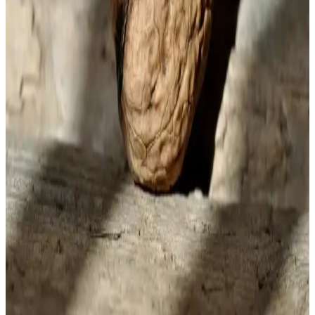
kahve deneyiminizi zenginleştirir.
Kahve Tatlandırıcıları Çeşitleri ve Sağlık Üzerindeki
Etkileri Analizi
Kahve tatlandırıcıları, farklı çeşitleri ve sağlık etkileriyle kahve
deneyimini kişiselleştirir. Doğal ve yapay seçenekler arasındaki
farkları ve sağlık üzerindeki olası etkileri öğrenin.
Mahmud Kahve ile Sütlü Köpüklü Kahve
Deneyimini Evinizde Yaratın
Mahmud Kahve, kalıcı ve yoğun köpüğüyle öne çıkan, evde
kolayca hazırlanan sütlü kahve seçeneği sunar. Lezzet ve köpük
kalitesiyle kahve keyfini artırır, tazeliği ve aromasıyla fark yaratır.
Slav Kahvesi: Geleneksel Tatlar ve Modern Tüketim
Eğilimleri Üzerine Analiz
Slav kahvesi, geleneksel hazırlama ve sunumuyla bölgesel kültürü
yansıtırken, modern tüketim alışkanlıklarına uyarlanarak pazarda
yerini güçlendiriyor.