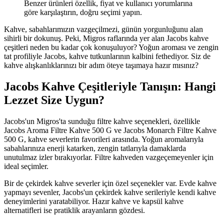
Benzer ürünleri özellik, fiyat ve kullanıcı yorumlarına
göre karşılaştırın, doğru seçimi yapın.
Kahve, sabahlarımızın vazgeçilmezi, günün yorgunluğunu alan
sihirli bir dokunuş. Peki, Migros raflarında yer alan Jacobs kahve
çeşitleri neden bu kadar çok konuşuluyor? Yoğun aroması ve zengin
tat profiliyle Jacobs, kahve tutkunlarının kalbini fethediyor. Siz de
kahve alışkanlıklarınızı bir adım öteye taşımaya hazır mısınız?
Jacobs Kahve Çeşitleriyle Tanışın: Hangi
Lezzet Size Uygun?
Jacobs'un Migros'ta sunduğu filtre kahve seçenekleri, özellikle
Jacobs Aroma Filtre Kahve 500 G ve Jacobs Monarch Filtre Kahve
500 G, kahve severlerin favorileri arasında. Yoğun aromalarıyla
sabahlarınıza enerji katarken, zengin tatlarıyla damaklarda
unutulmaz izler bırakıyorlar. Filtre kahveden vazgeçemeyenler için
ideal seçimler.
Bir de çekirdek kahve severler için özel seçenekler var. Evde kahve
yapmayı sevenler, Jacobs'un çekirdek kahve serileriyle kendi kahve
deneyimlerini yaratabiliyor. Hazır kahve ve kapsül kahve
alternatifleri ise pratiklik arayanların gözdesi.