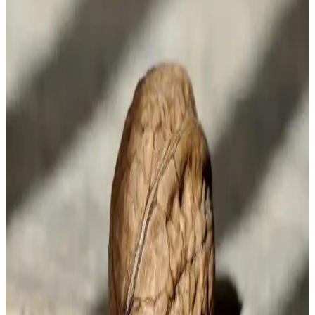
Kahve alımında fiyat ve kalite dengesi kurmak için büyük paket
çekirdek kahve almak ve evde taze öğütmek ekonomik ve lezzetli
bir yöntemdir. Doğru saklama ve market seçenekleri tasarruf sağlar.
Kopuklu Kahve ve Mehmet Efendi'nin Geleneksel
Üretim Yöntemleri
Kopuklu kahve, geleneksel kavurma ve öğütme teknikleriyle Türk
kahve kültüründe önemli bir yer tutar. Mehmet Efendi'nin ustalığıyla
özgün aroması korunur, kültürel miras olarak değerini sürdürür.
Dolce Gusto Kapsülleri ve Çeşitleri: Kahve ve İçecek
Deneyimini Zenginleştiren Seçenekler
Dolce Gusto'nun geniş kapsül yelpazesi, farklı tatlar ve aromalar
sunarak evde kahve ve içecek deneyimini zenginleştirir. Uyumlu
makinelerle kullanım ve çeşitli içecek seçenekleriyle öne çıkar.
Porselen Filtre Kahve Demliği Özellikleri ve
Kullanım İpuçları
Porselen filtre kahve demliği, estetik ve fonksiyonellik sunar. Isıyı
iyi tutar, kahve aromasını korur ve uzun ömürlüdür. Doğru bakım ile