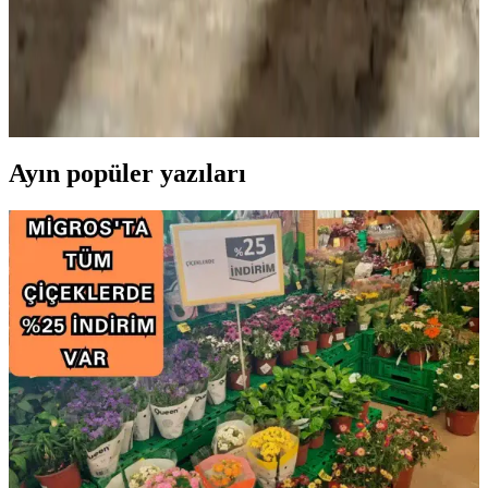
Senseo Kahve Kapsülleri: Pratiklik ve Kalitenin
Birlikte Sunulduğu Kahve Çözümü
Senseo kahve kapsülleri, hızlı ve kaliteli kahve hazırlama imkanı
sunar. Kullanım kolaylığı ve çevre dostu seçenekleriyle öne çıkan bu
ürünler, kahve keyfini pratik hale getirir.
Ayın popüler yazıları