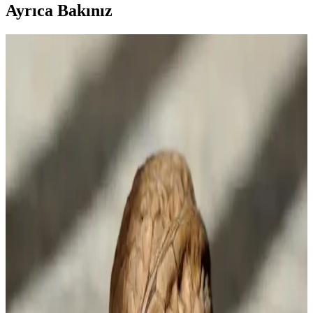
Ayrıca Bakınız
Kahve Çekirdeği ve Öğütülmüş Kahve Alımında
Tasarruf ve Kalite Dengesi Yöntemleri
Kahve alımında fiyat ve kalite dengesi kurmak için büyük paket
çekirdek kahve almak ve evde taze öğütmek ekonomik ve lezzetli
bir yöntemdir. Doğru saklama ve market seçenekleri tasarruf sağlar.
Kopuklu Kahve ve Mehmet Efendi'nin Geleneksel
Üretim Yöntemleri
Kopuklu kahve, geleneksel kavurma ve öğütme teknikleriyle Türk
kahve kültüründe önemli bir yer tutar. Mehmet Efendi'nin ustalığıyla
özgün aroması korunur, kültürel miras olarak değerini sürdürür.
Dolce Gusto Kapsülleri ve Çeşitleri: Kahve ve İçecek
Deneyimini Zenginleştiren Seçenekler
Dolce Gusto'nun geniş kapsül yelpazesi, farklı tatlar ve aromalar
sunarak evde kahve ve içecek deneyimini zenginleştirir. Uyumlu
makinelerle kullanım ve çeşitli içecek seçenekleriyle öne çıkar.