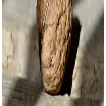
Porselen Filtre Kahve Demliği Özellikleri ve
Kullanım İpuçları
Porselen filtre kahve demliği, estetik ve fonksiyonellik sunar. Isıyı
iyi tutar, kahve aromasını korur ve uzun ömürlüdür. Doğru bakım ile
kahve deneyiminizi zenginleştirir.
Kahve Tatlandırıcıları Çeşitleri ve Sağlık Üzerindeki
Etkileri Analizi
Kahve tatlandırıcıları, farklı çeşitleri ve sağlık etkileriyle kahve
deneyimini kişiselleştirir. Doğal ve yapay seçenekler arasındaki
farkları ve sağlık üzerindeki olası etkileri öğrenin.
Mahmud Kahve ile Sütlü Köpüklü Kahve
Deneyimini Evinizde Yaratın
Mahmud Kahve, kalıcı ve yoğun köpüğüyle öne çıkan, evde
kolayca hazırlanan sütlü kahve seçeneği sunar. Lezzet ve köpük
kalitesiyle kahve keyfini artırır, tazeliği ve aromasıyla fark yaratır.
Slav Kahvesi: Geleneksel Tatlar ve Modern Tüketim