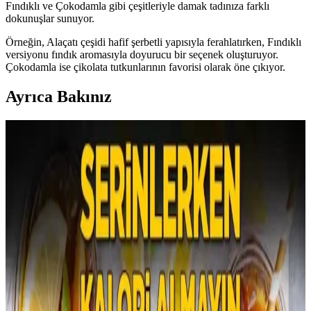
Fındıklı ve Çokodamla gibi çeşitleriyle damak tadınıza farklı
dokunuşlar sunuyor.
Örneğin, Alaçatı çeşidi hafif şerbetli yapısıyla ferahlatırken, Fındıklı
versiyonu fındık aromasıyla doyurucu bir seçenek oluşturuyor.
Çokodamla ise çikolata tutkunlarının favorisi olarak öne çıkıyor.
Ayrıca Bakınız
Çocuklar İçin Dengeli ve Çeşitli Atıştırmalık Tepsileri
Hazırlama Rehberi
Çocukların spor aktivitelerinde enerji ihtiyacını karşılayan dengeli
atıştırmalık tepsileri; meyve, sebze, protein ve çeşitli lezzetlerle
sağlıklı beslenmeyi destekler. Yaşa göre özelleştirilen seçenekler
sunar.
Aile Ortamında Sağlıklı Beslenme: Ebeveynlerin
Alışverişinde Beslenme Kalitesini Artırma
Yöntemleri
Ebeveynlerin alışveriş ve yemek hazırladığı evde sağlıklı beslenme,