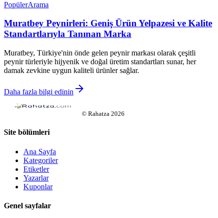
Popüler
Arama
Muratbey Peynirleri: Geniş Ürün Yelpazesi ve Kalite
Standartlarıyla Tanınan Marka
Muratbey, Türkiye'nin önde gelen peynir markası olarak çeşitli
peynir türleriyle hijyenik ve doğal üretim standartları sunar, her
damak zevkine uygun kaliteli ürünler sağlar.
Daha fazla bilgi edinin
©
Rahatza
2026
Site bölümleri
Ana Sayfa
Kategoriler
Etiketler
Yazarlar
Kuponlar
Genel sayfalar