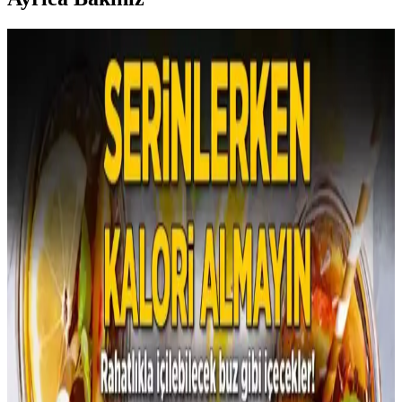
Çocuklar İçin Dengeli ve Çeşitli Atıştırmalık Tepsileri
Hazırlama Rehberi
Çocukların spor aktivitelerinde enerji ihtiyacını karşılayan dengeli
atıştırmalık tepsileri; meyve, sebze, protein ve çeşitli lezzetlerle
sağlıklı beslenmeyi destekler. Yaşa göre özelleştirilen seçenekler
sunar.
Aile Ortamında Sağlıklı Beslenme: Ebeveynlerin
Alışverişinde Beslenme Kalitesini Artırma
Yöntemleri
Ebeveynlerin alışveriş ve yemek hazırladığı evde sağlıklı beslenme,
iletişim, sorumluluk alma ve küçük değişikliklerle mümkün hale
gelir. Yemek yapmayı öğrenmek ve porsiyon kontrolü önemlidir.
Pre-Teen Çocuklarda Sağlıklı Kalori Artırma
Yöntemleri ve Beslenme Stratejileri
Pre-teen çocukların büyüme döneminde sağlıklı kalori alımını