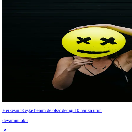
Herkesin 'Keşke benim de olsa' dediği 10 harika ürün
devamını oku