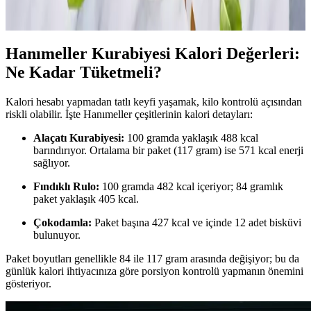
dikkat etmek gerekir. Şekerli ve katkılı içecekler gizli kalori
kaynağıdır. Su, sade kahve ve bitki çayları sağlıklı tercihlerdir.
Hanımeller Kurabiyesi Kalori Değerleri:
Ne Kadar Tüketmeli?
Kalori hesabı yapmadan tatlı keyfi yaşamak, kilo kontrolü açısından
riskli olabilir. İşte Hanımeller çeşitlerinin kalori detayları:
Alaçatı Kurabiyesi:
100 gramda yaklaşık 488 kcal
barındırıyor. Ortalama bir paket (117 gram) ise 571 kcal enerji
sağlıyor.
Fındıklı Rulo:
100 gramda 482 kcal içeriyor; 84 gramlık
paket yaklaşık 405 kcal.
Çokodamla:
Paket başına 427 kcal ve içinde 12 adet bisküvi
bulunuyor.
Paket boyutları genellikle 84 ile 117 gram arasında değişiyor; bu da
günlük kalori ihtiyacınıza göre porsiyon kontrolü yapmanın önemini
gösteriyor.