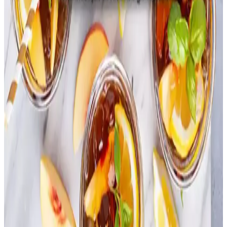
artırmak için protein, sağlıklı yağlar ve lif açısından zengin
besinlerin dengeli tüketimi önemlidir. Porsiyon artırımı ve kalori
yoğun gıdalar önerilir.
Aileler İçin Market Harcamalarını Azaltmanın Etkili
Yöntemleri ve Stratejileri
Kalabalık ailelerde gıda harcamalarını azaltmak için market seçimi,
indirim takibi, toplu yemek pişirme, ev yapımı alternatifler ve
planlama gibi stratejiler maliyetleri düşürür ve sağlıklı beslenmeyi
destekler.
Az Kullanılan Tahıllar: Farro, Arpa, Teff,
Karabuğday ve Milletin Besin Değerleri ve
Kullanımı
Farro, arpa, teff, karabuğday ve millet gibi az kullanılan tahıllar,
farklı tatları ve yüksek besin değerleriyle mutfaklarda çeşitlilik sunar.
Pişirme ve depolama önerileriyle sağlıklı beslenmeye katkı sağlarlar.
Yiyecek ve Ev İhtiyaçları Bütçesini Etkin Yönetme
Yöntemleri ve Tasarruf Stratejileri