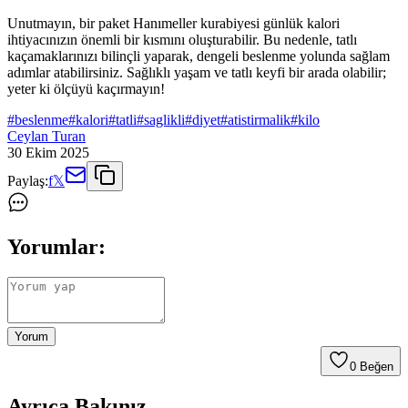
Unutmayın, bir paket Hanımeller kurabiyesi günlük kalori
ihtiyacınızın önemli bir kısmını oluşturabilir. Bu nedenle, tatlı
kaçamaklarınızı bilinçli yaparak, dengeli beslenme yolunda sağlam
adımlar atabilirsiniz. Sağlıklı yaşam ve tatlı keyfi bir arada olabilir;
yeter ki ölçüyü kaçırmayın!
#
beslenme
#
kalori
#
tatli
#
saglikli
#
diyet
#
atistirmalik
#
kilo
Ceylan Turan
30 Ekim 2025
Paylaş:
f
𝕏
Yorumlar:
Yorum
0
Beğen
Ayrıca Bakınız