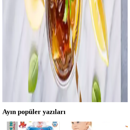
İki yetişkin ve evcil hayvanlı aileler için aylık 400-500 dolar bütçe
ile ekonomik beslenme ve ev ihtiyaçları yönetimi. Yüksek proteinli
beslenmede uygun fiyatlı alternatifler ve tasarruflu temizlik ürünleri
önerileri sunuluyor.
Yemek Pişirme Tükenmişliği ve Basit, Dengeli
Akşam Yemekleri İçin Pratik Öneriler
Yemek pişirme tükenmişliği, tekrar eden menüler ve yorgunlukla
ortaya çıkar. Dengeli beslenme, pratik tarifler ve iyi planlama ile
yemek hazırlama süreci kolaylaşır ve çeşitlenir.
Temiz Beslenmede İçeceklerin İçeriklerine
Odaklanmanın Önemi ve Kalori Takibi
Temiz beslenmede kalori takibinden çok içeceklerin içeriklerine
dikkat etmek gerekir. Şekerli ve katkılı içecekler gizli kalori
kaynağıdır. Su, sade kahve ve bitki çayları sağlıklı tercihlerdir.
Ayın popüler yazıları