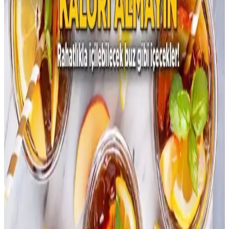
iletişim, sorumluluk alma ve küçük değişikliklerle mümkün hale
gelir. Yemek yapmayı öğrenmek ve porsiyon kontrolü önemlidir.
Pre-Teen Çocuklarda Sağlıklı Kalori Artırma
Yöntemleri ve Beslenme Stratejileri
Pre-teen çocukların büyüme döneminde sağlıklı kalori alımını
artırmak için protein, sağlıklı yağlar ve lif açısından zengin
besinlerin dengeli tüketimi önemlidir. Porsiyon artırımı ve kalori
yoğun gıdalar önerilir.
Aileler İçin Market Harcamalarını Azaltmanın Etkili
Yöntemleri ve Stratejileri
Kalabalık ailelerde gıda harcamalarını azaltmak için market seçimi,
indirim takibi, toplu yemek pişirme, ev yapımı alternatifler ve
planlama gibi stratejiler maliyetleri düşürür ve sağlıklı beslenmeyi
destekler.
Az Kullanılan Tahıllar: Farro, Arpa, Teff,
Karabuğday ve Milletin Besin Değerleri ve
Kullanımı