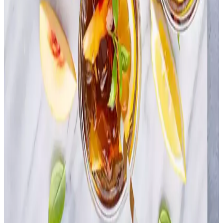
Farro, arpa, teff, karabuğday ve millet gibi az kullanılan tahıllar,
farklı tatları ve yüksek besin değerleriyle mutfaklarda çeşitlilik sunar.
Pişirme ve depolama önerileriyle sağlıklı beslenmeye katkı sağlarlar.
Yiyecek ve Ev İhtiyaçları Bütçesini Etkin Yönetme
Yöntemleri ve Tasarruf Stratejileri
İki yetişkin ve evcil hayvanlı aileler için aylık 400-500 dolar bütçe
ile ekonomik beslenme ve ev ihtiyaçları yönetimi. Yüksek proteinli
beslenmede uygun fiyatlı alternatifler ve tasarruflu temizlik ürünleri
önerileri sunuluyor.
Yemek Pişirme Tükenmişliği ve Basit, Dengeli
Akşam Yemekleri İçin Pratik Öneriler
Yemek pişirme tükenmişliği, tekrar eden menüler ve yorgunlukla
ortaya çıkar. Dengeli beslenme, pratik tarifler ve iyi planlama ile
yemek hazırlama süreci kolaylaşır ve çeşitlenir.
Temiz Beslenmede İçeceklerin İçeriklerine
Odaklanmanın Önemi ve Kalori Takibi
Temiz beslenmede kalori takibinden çok içeceklerin içeriklerine