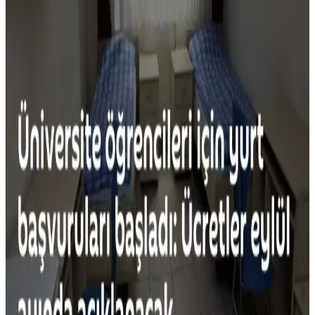
Alışkanlıkları Bırakmanın Ekonomik ve Çevresel
Faydaları Üzerine Bir İnceleme
Gereksiz alışkanlıkların bırakılması, ekonomik tasarruf ve çevresel
faydalar sağlar. Kumaş yumuşatıcıdan hazır kahveye, ikinci el
alışverişten evde yemek yapmaya kadar birçok örnekle bilinçli
tüketim mümkün.
Yapışmaz Tava Kullanımı: Sağlık, Güvenlik ve
Çevresel Etkilerin Detaylı İncelemesi
Yapışmaz tavalar doğru kullanıldığında güvenlidir ancak kaplama
zarar görürse sağlık riski oluşur. Üretim sürecindeki kimyasallar
çevreye zarar verir. Alternatif malzemeler daha dayanıklı ve çevreci
seçenekler sunar.
Yemek Pişirme Tükenmişliği ve Basit, Dengeli
Akşam Yemekleri İçin Pratik Öneriler
Yemek pişirme tükenmişliği, tekrar eden menüler ve yorgunlukla
ortaya çıkar. Dengeli beslenme, pratik tarifler ve iyi planlama ile
yemek hazırlama süreci kolaylaşır ve çeşitlenir.