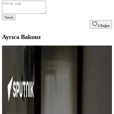
Yorum
0
Beğen
Ayrıca Bakınız
Aile Ortamında Sağlıklı Beslenme: Ebeveynlerin
Alışverişinde Beslenme Kalitesini Artırma
Yöntemleri
Ebeveynlerin alışveriş ve yemek hazırladığı evde sağlıklı beslenme,
iletişim, sorumluluk alma ve küçük değişikliklerle mümkün hale
gelir. Yemek yapmayı öğrenmek ve porsiyon kontrolü önemlidir.
Etlerde Kötü Kokuların Nedenleri ve Çözüm Yolları
Üzerine Detaylı İnceleme
Etlerde ortaya çıkan kötü kokular, hem etin kalitesi hem de kişisel
koku alma duyusundaki değişikliklerden kaynaklanabilir. Yazıda bu