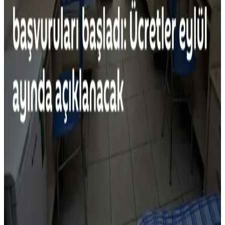
çevreye zarar verir. Alternatif malzemeler daha dayanıklı ve çevreci
seçenekler sunar.
Yemek Pişirme Tükenmişliği ve Basit, Dengeli
Akşam Yemekleri İçin Pratik Öneriler
Yemek pişirme tükenmişliği, tekrar eden menüler ve yorgunlukla
ortaya çıkar. Dengeli beslenme, pratik tarifler ve iyi planlama ile
yemek hazırlama süreci kolaylaşır ve çeşitlenir.
Salatalık Sevmek İçin Yöntemler ve Alternatif
Sebzeler Üzerine Kapsamlı İnceleme
Salatalığın tadını sevmeyenler için kabuk ve tohum çıkarma,
tatlandırıcılar ve farklı hazırlama yöntemleri gibi seçenekler
sunuluyor. Ayrıca, benzer özellikte alternatif sebzelerle sağlıklı
beslenme öneriliyor.
Üniversite Öğrencileri İçin Ekonomik ve Sağlıklı
Beslenme Rehberi: Pratik Yemek Önerileri
Üniversite öğrencileri için uygun fiyatlı malzemeler ve temel mutfak
araçlarıyla sağlıklı ve ekonomik yemekler hazırlama yöntemleri.