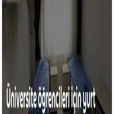
kokuların nedenleri ve çözüm yolları detaylandırılmaktadır.
Az Kullanılan Tahıllar: Farro, Arpa, Teff,
Karabuğday ve Milletin Besin Değerleri ve
Kullanımı
Farro, arpa, teff, karabuğday ve millet gibi az kullanılan tahıllar,
farklı tatları ve yüksek besin değerleriyle mutfaklarda çeşitlilik sunar.
Pişirme ve depolama önerileriyle sağlıklı beslenmeye katkı sağlarlar.
Alışkanlıkları Bırakmanın Ekonomik ve Çevresel
Faydaları Üzerine Bir İnceleme
Gereksiz alışkanlıkların bırakılması, ekonomik tasarruf ve çevresel
faydalar sağlar. Kumaş yumuşatıcıdan hazır kahveye, ikinci el
alışverişten evde yemek yapmaya kadar birçok örnekle bilinçli
tüketim mümkün.
Yapışmaz Tava Kullanımı: Sağlık, Güvenlik ve
Çevresel Etkilerin Detaylı İncelemesi
Yapışmaz tavalar doğru kullanıldığında güvenlidir ancak kaplama
zarar görürse sağlık riski oluşur. Üretim sürecindeki kimyasallar