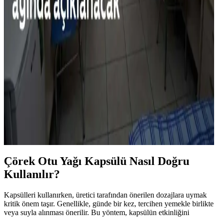
Salatalık Sevmek İçin Yöntemler ve Alternatif
Sebzeler Üzerine Kapsamlı İnceleme
Salatalığın tadını sevmeyenler için kabuk ve tohum çıkarma,
tatlandırıcılar ve farklı hazırlama yöntemleri gibi seçenekler
sunuluyor. Ayrıca, benzer özellikte alternatif sebzelerle sağlıklı
beslenme öneriliyor.
Üniversite Öğrencileri İçin Ekonomik ve Sağlıklı
Beslenme Rehberi: Pratik Yemek Önerileri
Üniversite öğrencileri için uygun fiyatlı malzemeler ve temel mutfak
araçlarıyla sağlıklı ve ekonomik yemekler hazırlama yöntemleri.
Tasarruf ve pratik pişirme önerileriyle besleyici öğünler sunuluyor.
Çörek Otu Yağı Kapsülü Nasıl Doğru
Kullanılır?
Kapsülleri kullanırken, üretici tarafından önerilen dozajlara uymak
kritik önem taşır. Genellikle, günde bir kez, tercihen yemekle birlikte
veya suyla alınması önerilir. Bu yöntem, kapsülün etkinliğini