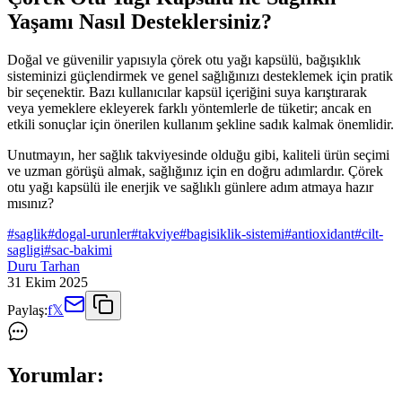
Yaşamı Nasıl Desteklersiniz?
Doğal ve güvenilir yapısıyla çörek otu yağı kapsülü, bağışıklık
sisteminizi güçlendirmek ve genel sağlığınızı desteklemek için pratik
bir seçenektir. Bazı kullanıcılar kapsül içeriğini suya karıştırarak
veya yemeklere ekleyerek farklı yöntemlerle de tüketir; ancak en
etkili sonuçlar için önerilen kullanım şekline sadık kalmak önemlidir.
Unutmayın, her sağlık takviyesinde olduğu gibi, kaliteli ürün seçimi
ve uzman görüşü almak, sağlığınız için en doğru adımlardır. Çörek
otu yağı kapsülü ile enerjik ve sağlıklı günlere adım atmaya hazır
mısınız?
#
saglik
#
dogal-urunler
#
takviye
#
bagisiklik-sistemi
#
antioxidant
#
cilt-
sagligi
#
sac-bakimi
Duru Tarhan
31 Ekim 2025
Paylaş:
f
𝕏
Yorumlar: