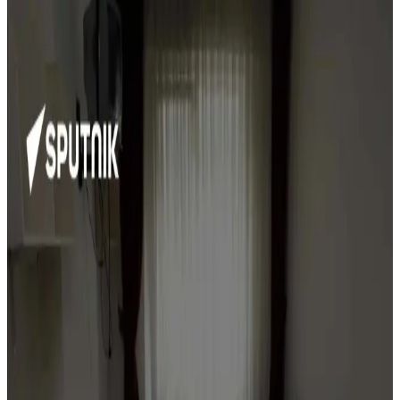
Aile Ortamında Sağlıklı Beslenme: Ebeveynlerin
Alışverişinde Beslenme Kalitesini Artırma
Yöntemleri
Ebeveynlerin alışveriş ve yemek hazırladığı evde sağlıklı beslenme,
iletişim, sorumluluk alma ve küçük değişikliklerle mümkün hale
gelir. Yemek yapmayı öğrenmek ve porsiyon kontrolü önemlidir.
Etlerde Kötü Kokuların Nedenleri ve Çözüm Yolları
Üzerine Detaylı İnceleme
Etlerde ortaya çıkan kötü kokular, hem etin kalitesi hem de kişisel
koku alma duyusundaki değişikliklerden kaynaklanabilir. Yazıda bu
kokuların nedenleri ve çözüm yolları detaylandırılmaktadır.
Az Kullanılan Tahıllar: Farro, Arpa, Teff,
Karabuğday ve Milletin Besin Değerleri ve
Kullanımı
Farro, arpa, teff, karabuğday ve millet gibi az kullanılan tahıllar,
farklı tatları ve yüksek besin değerleriyle mutfaklarda çeşitlilik sunar.
Pişirme ve depolama önerileriyle sağlıklı beslenmeye katkı sağlarlar.