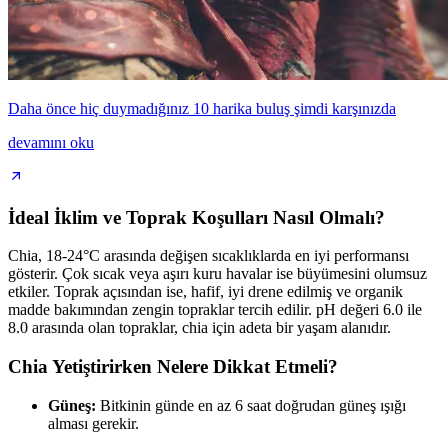
Daha önce hiç duymadığınız 10 harika buluş şimdi karşınızda
devamını oku
İdeal İklim ve Toprak Koşulları Nasıl Olmalı?
Chia, 18-24°C arasında değişen sıcaklıklarda en iyi performansı
gösterir. Çok sıcak veya aşırı kuru havalar ise büyümesini olumsuz
etkiler. Toprak açısından ise, hafif, iyi drene edilmiş ve organik
madde bakımından zengin topraklar tercih edilir. pH değeri 6.0 ile
8.0 arasında olan topraklar, chia için adeta bir yaşam alanıdır.
Chia Yetiştirirken Nelere Dikkat Etmeli?
Güneş:
Bitkinin günde en az 6 saat doğrudan güneş ışığı
alması gerekir.