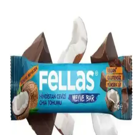
karışımlarının içerikleri, sağlık faydaları ve günlük kullanımı detaylı
şekilde anlatılmaktadır.
Meyveli Granola ve Chia Tohumu Karşılaştırması:
Sağlıklı Atıştırmalık Seçenekleri ve Faydaları
Meyveli granola ve chia tohumu, sağlıklı atıştırmalıklar arasında
popüler seçeneklerdir. Bu ürünler enerji, vitamin ve omega-3 gibi
faydalar sağlar, farklı kullanım alanlarıyla sağlıklı beslenmeye
katkıda bulunur.
Duru Lival Chia Aç-Kat Kutu Sağlıklı ve Pratik
Beslenme İçin Uygun Seçenek
Duru Lival Chia Aç-Kat Kutu, 30 küçük paket halinde taze ve
hijyenik chia tohumu sunar. Lif ve omega-3 zengini, çeşitli tariflerde
kullanılabilen pratik ürün, sağlıklı yaşamı destekler.
Beyaz ve Siyah Chia Tohumları Arasındaki Farklar
ve Besin Değerleri İncelemesi
Beyaz ve siyah chia tohumları arasındaki temel fark renkleridir.
Besin değerleri ve sağlık faydaları açısından benzer olan bu