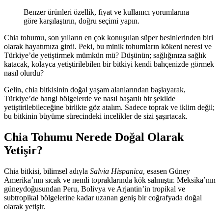
Benzer ürünleri özellik, fiyat ve kullanıcı yorumlarına
göre karşılaştırın, doğru seçimi yapın.
Chia tohumu, son yılların en çok konuşulan süper besinlerinden biri
olarak hayatımıza girdi. Peki, bu minik tohumların kökeni neresi ve
Türkiye’de yetiştirmek mümkün mü? Düşünün; sağlığınıza sağlık
katacak, kolayca yetiştirilebilen bir bitkiyi kendi bahçenizde görmek
nasıl olurdu?
Gelin, chia bitkisinin doğal yaşam alanlarından başlayarak,
Türkiye’de hangi bölgelerde ve nasıl başarılı bir şekilde
yetiştirilebileceğine birlikte göz atalım. Sadece toprak ve iklim değil;
bu bitkinin büyüme sürecindeki incelikler de sizi şaşırtacak.
Chia Tohumu Nerede Doğal Olarak
Yetişir?
Chia bitkisi, bilimsel adıyla
Salvia Hispanica
, esasen Güney
Amerika’nın sıcak ve nemli topraklarında kök salmıştır. Meksika’nın
güneydoğusundan Peru, Bolivya ve Arjantin’in tropikal ve
subtropikal bölgelerine kadar uzanan geniş bir coğrafyada doğal
olarak yetişir.