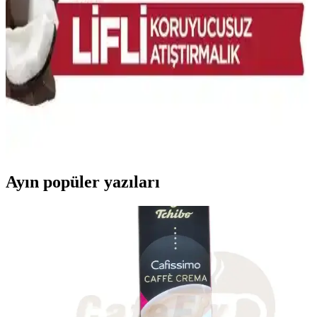
Arifoğlu chia tohumu, yüksek lif ve omega-3 içeriğiyle sağlığı
destekleyen, pratik kullanımıyla öne çıkan doğal bir besin
seçeneğidir.
Fellas Meyve Bar Hindistan Cevizli ve Chialı 40 g –
Glutensiz Vegan İçerikli 12’li Paket
Fellas Meyve Bar Hindistan cevizli ve chia ile zenginleştirilmiş, 40
g’lık porsiyonlarda enerji veren, glütensiz ve vegan dostu bir
atıştırmalıktır. Doğal içerikler ve yüksek lif ile tok kalmanıza
yardımcı olur; koruyucu içermez.
Ayın popüler yazıları