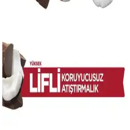
tohumlar, kullanımda birbirlerinin yerine geçebilir.
Ucuz Chia Tohumu Fiyatları ve Piyasa Durumu
2023 Analizi
Chia tohumu fiyatları, kalite ve satıcıya göre değişir. Organik ve
yüksek kaliteli ürünler 50-150 TL arasında, erişim ise bölge ve satış
noktasına göre farklılık gösterir.
Arifoğlu Chia Tohumu: Sağlık ve Lezzeti Bir Arada
Sunan Doğal Bir Seçenek
Arifoğlu chia tohumu, yüksek lif ve omega-3 içeriğiyle sağlığı
destekleyen, pratik kullanımıyla öne çıkan doğal bir besin
seçeneğidir.
Fellas Meyve Bar Hindistan Cevizli ve Chialı 40 g –
Glutensiz Vegan İçerikli 12’li Paket
Fellas Meyve Bar Hindistan cevizli ve chia ile zenginleştirilmiş, 40
g’lık porsiyonlarda enerji veren, glütensiz ve vegan dostu bir
atıştırmalıktır. Doğal içerikler ve yüksek lif ile tok kalmanıza
yardımcı olur; koruyucu içermez.