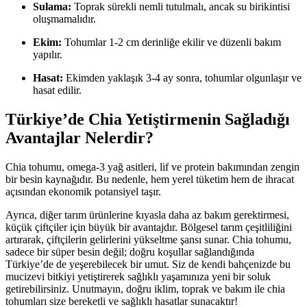
Sulama:
Toprak sürekli nemli tutulmalı, ancak su birikintisi
oluşmamalıdır.
Ekim:
Tohumlar 1-2 cm derinliğe ekilir ve düzenli bakım
yapılır.
Hasat:
Ekimden yaklaşık 3-4 ay sonra, tohumlar olgunlaşır ve
hasat edilir.
Türkiye’de Chia Yetiştirmenin Sağladığı
Avantajlar Nelerdir?
Chia tohumu, omega-3 yağ asitleri, lif ve protein bakımından zengin
bir besin kaynağıdır. Bu nedenle, hem yerel tüketim hem de ihracat
açısından ekonomik potansiyel taşır.
Ayrıca, diğer tarım ürünlerine kıyasla daha az bakım gerektirmesi,
küçük çiftçiler için büyük bir avantajdır. Bölgesel tarım çeşitliliğini
artırarak, çiftçilerin gelirlerini yükseltme şansı sunar. Chia tohumu,
sadece bir süper besin değil; doğru koşullar sağlandığında
Türkiye’de de yeşerebilecek bir umut. Siz de kendi bahçenizde bu
mucizevi bitkiyi yetiştirerek sağlıklı yaşamınıza yeni bir soluk
getirebilirsiniz. Unutmayın, doğru iklim, toprak ve bakım ile chia
tohumları size bereketli ve sağlıklı hasatlar sunacaktır!