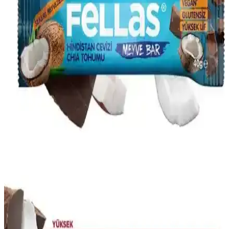
Beslenme İçin Uygun Seçenek
Duru Lival Chia Aç-Kat Kutu, 30 küçük paket halinde taze ve
hijyenik chia tohumu sunar. Lif ve omega-3 zengini, çeşitli tariflerde
kullanılabilen pratik ürün, sağlıklı yaşamı destekler.
Beyaz ve Siyah Chia Tohumları Arasındaki Farklar
ve Besin Değerleri İncelemesi
Beyaz ve siyah chia tohumları arasındaki temel fark renkleridir.
Besin değerleri ve sağlık faydaları açısından benzer olan bu
tohumlar, kullanımda birbirlerinin yerine geçebilir.
Ucuz Chia Tohumu Fiyatları ve Piyasa Durumu
2023 Analizi
Chia tohumu fiyatları, kalite ve satıcıya göre değişir. Organik ve
yüksek kaliteli ürünler 50-150 TL arasında, erişim ise bölge ve satış
noktasına göre farklılık gösterir.
Arifoğlu Chia Tohumu: Sağlık ve Lezzeti Bir Arada
Sunan Doğal Bir Seçenek