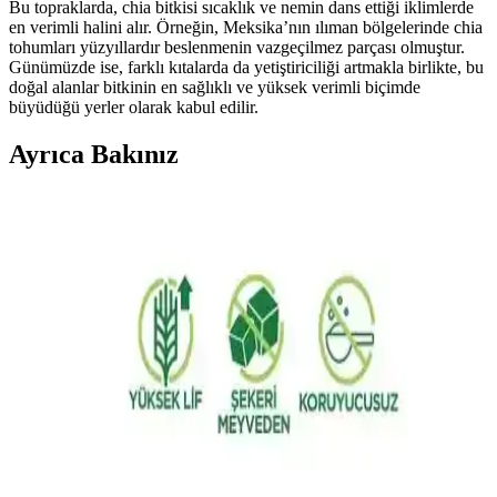
Bu topraklarda, chia bitkisi sıcaklık ve nemin dans ettiği iklimlerde
en verimli halini alır. Örneğin, Meksika’nın ılıman bölgelerinde chia
tohumları yüzyıllardır beslenmenin vazgeçilmez parçası olmuştur.
Günümüzde ise, farklı kıtalarda da yetiştiriciliği artmakla birlikte, bu
doğal alanlar bitkinin en sağlıklı ve yüksek verimli biçimde
büyüdüğü yerler olarak kabul edilir.
Ayrıca Bakınız
Omega 3 Yağ Asitlerinin Bitkisel Kaynakları ve
Arama Sonuçlarının Değerlendirilmesi
Omega 3 yağ asitlerinin bitkisel kaynakları hakkında arama
sonuçları bilgi sunmuyor. Keten tohumu, chia tohumu ve ceviz gibi
bitkisel kaynaklar genellikle bilinse de, arama sonuçları bu konuda
somut veri içermiyor.
Çilek, Chia ve Yaban Mersini ile Zenginleştirilmiş
Granola: Sağlıklı Atıştırmalık Seçenekleri ve
Faydaları
Bu makalede, çilek, chia ve yaban mersini içeren granola