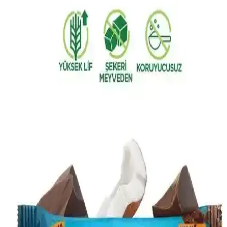
Omega 3 yağ asitlerinin bitkisel kaynakları hakkında arama
sonuçları bilgi sunmuyor. Keten tohumu, chia tohumu ve ceviz gibi
bitkisel kaynaklar genellikle bilinse de, arama sonuçları bu konuda
somut veri içermiyor.
Çilek, Chia ve Yaban Mersini ile Zenginleştirilmiş
Granola: Sağlıklı Atıştırmalık Seçenekleri ve
Faydaları
Bu makalede, çilek, chia ve yaban mersini içeren granola
karışımlarının içerikleri, sağlık faydaları ve günlük kullanımı detaylı
şekilde anlatılmaktadır.
Meyveli Granola ve Chia Tohumu Karşılaştırması:
Sağlıklı Atıştırmalık Seçenekleri ve Faydaları
Meyveli granola ve chia tohumu, sağlıklı atıştırmalıklar arasında
popüler seçeneklerdir. Bu ürünler enerji, vitamin ve omega-3 gibi
faydalar sağlar, farklı kullanım alanlarıyla sağlıklı beslenmeye
katkıda bulunur.
Duru Lival Chia Aç-Kat Kutu Sağlıklı ve Pratik