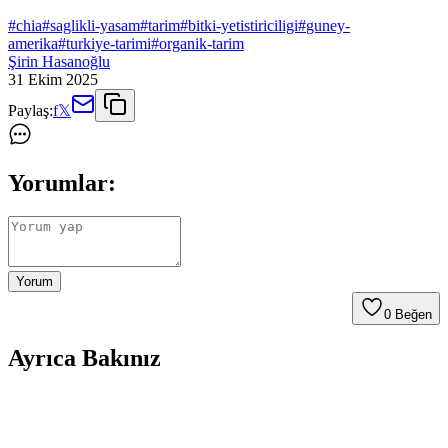
#
chia
#
saglikli-yasam
#
tarim
#
bitki-yetistiriciligi
#
guney-
amerika
#
turkiye-tarimi
#
organik-tarim
Şirin Hasanoğlu
31 Ekim 2025
Paylaş:
f
𝕏
Yorumlar:
Yorum
0
Beğen
Ayrıca Bakınız
Omega 3 Yağ Asitlerinin Bitkisel Kaynakları ve
Arama Sonuçlarının Değerlendirilmesi