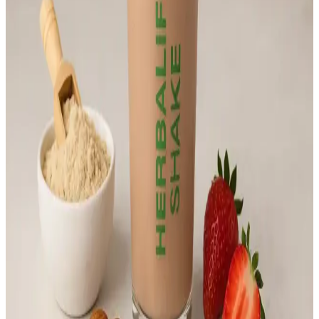
Primroz yağı, doğal içerikleriyle cilt yatıştırıcı ve sağlık destekleyici
özellikleriyle öne çıkan çok yönlü bir ürün. Doğal yaşam ve güzellik
arayanlar için ideal seçenek.
Doğal Yeşil Sebzeler İçin İçecek Tozları Sağlıklı ve
Pratik Alternatif
Yeşil sebze içecek tozları, pratik kullanımıyla sağlıklı yaşamı
destekleyen, vitamin ve mineral zengini doğal ürünlerdir. Günlük
beslenmeye kolayca entegre edilir ve bağışıklık sistemini güçlendirir.
Şekersiz Alkollü Rakı Seçenekleri ve Piyasa
Trendleri Analizi
Günümüzde şekersiz rakı ve düşük şekerli alkollü içecekler, sağlık
bilincine sahip tüketiciler arasında artan ilgi görüyor. Piyasa sınırlı
seçenekler sunsa da, gelecekte bu ürünlerin yaygınlaşması
bekleniyor.
Yulaf Kepeği Karışımı ile Sağlıklı Yaşam ve Sindirim
Desteği Nasıl Sağlanır