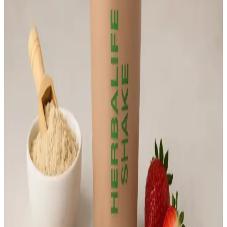
Primroz Yağı ve Sağlık Güzellikteki Faydaları Doğal
İçeriklerle Destekleniyor
Primroz yağı, doğal içerikleriyle cilt yatıştırıcı ve sağlık destekleyici
özellikleriyle öne çıkan çok yönlü bir ürün. Doğal yaşam ve güzellik
arayanlar için ideal seçenek.
Doğal Yeşil Sebzeler İçin İçecek Tozları Sağlıklı ve
Pratik Alternatif
Yeşil sebze içecek tozları, pratik kullanımıyla sağlıklı yaşamı
destekleyen, vitamin ve mineral zengini doğal ürünlerdir. Günlük
beslenmeye kolayca entegre edilir ve bağışıklık sistemini güçlendirir.
Şekersiz Alkollü Rakı Seçenekleri ve Piyasa
Trendleri Analizi
Günümüzde şekersiz rakı ve düşük şekerli alkollü içecekler, sağlık
bilincine sahip tüketiciler arasında artan ilgi görüyor. Piyasa sınırlı
seçenekler sunsa da, gelecekte bu ürünlerin yaygınlaşması
bekleniyor.