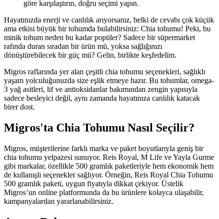
göre karşılaştırın, doğru seçimi yapın.
Hayatınızda enerji ve canlılık arıyorsanız, belki de cevabı çok küçük
ama etkisi büyük bir tohumda bulabilirsiniz: Chia tohumu! Peki, bu
minik tohum neden bu kadar popüler? Sadece bir süpermarket
rafında duran sıradan bir ürün mü, yoksa sağlığınızı
dönüştürebilecek bir güç mü? Gelin, birlikte keşfedelim.
Migros raflarında yer alan çeşitli chia tohumu seçenekleri, sağlıklı
yaşam yolculuğunuzda size eşlik etmeye hazır. Bu tohumlar, omega-
3 yağ asitleri, lif ve antioksidanlar bakımından zengin yapısıyla
sadece besleyici değil, aynı zamanda hayatınıza canlılık katacak
birer dost.
Migros'ta Chia Tohumu Nasıl Seçilir?
Migros, müşterilerine farklı marka ve paket boyutlarıyla geniş bir
chia tohumu yelpazesi sunuyor. Reis Royal, M Life ve Yayla Gurme
gibi markalar, özellikle 500 gramlık paketleriyle hem ekonomik hem
de kullanışlı seçenekler sağlıyor. Örneğin, Reis Royal Chia Tohumu
500 gramlık paketi, uygun fiyatıyla dikkat çekiyor. Üstelik
Migros’un online platformunda da bu ürünlere kolayca ulaşabilir,
kampanyalardan yararlanabilirsiniz.