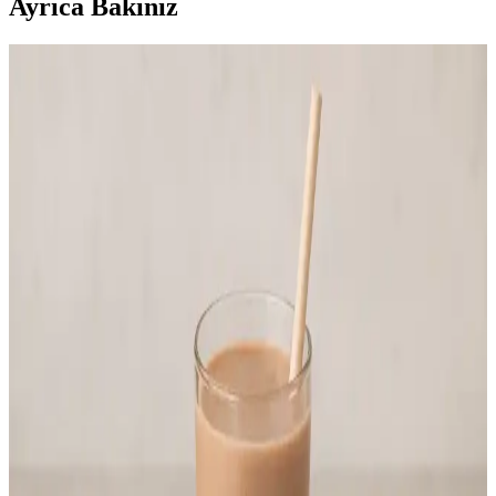
Ayrıca Bakınız
Melamoon Melatonin ile Uyku Düzeninizi
Destekleyin Güvenilir Doğal Takviye
Melamoon melatonin, uyku kalitesini artıran ve uykuya dalmayı
kolaylaştıran doğal bir takviyedir. Çeşitli doz ve formda sunulan
ürün, uyku sorunlarıyla mücadelede güvenilir bir destek sağlar.
Şekersiz Kakao Tozu: Sağlıklı Yaşam İçin Lezzetli ve
Besleyici Alternatif
Sağlıklı yaşam trendlerine uygun, şeker içermeyen kakao tozu,
doğal aroması ve düşük kalorisiyle diyetlere ve sağlıklı beslenmeye
ideal bir seçenektir.
Stanley Quencher 64oz Su Şişesi: Dayanıklı ve Çok
Yönlü Tasarım ile Sağlıklı Yaşam Desteği
Stanley Quencher 64oz, paslanmaz çelik yapısı, şık tasarımı ve geniş
hacmiyle günlük su ihtiyacını karşılayan dayanıklı ve kullanışlı bir
su şişesidir.