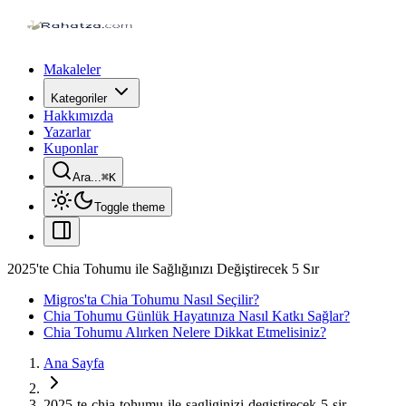
Makaleler
Kategoriler
Hakkımızda
Yazarlar
Kuponlar
Ara...
⌘
K
Toggle theme
2025'te Chia Tohumu ile Sağlığınızı Değiştirecek 5 Sır
Migros'ta Chia Tohumu Nasıl Seçilir?
Chia Tohumu Günlük Hayatınıza Nasıl Katkı Sağlar?
Chia Tohumu Alırken Nelere Dikkat Etmelisiniz?
Ana Sayfa
2025-te-chia-tohumu-ile-sagliginizi-degistirecek-5-sir