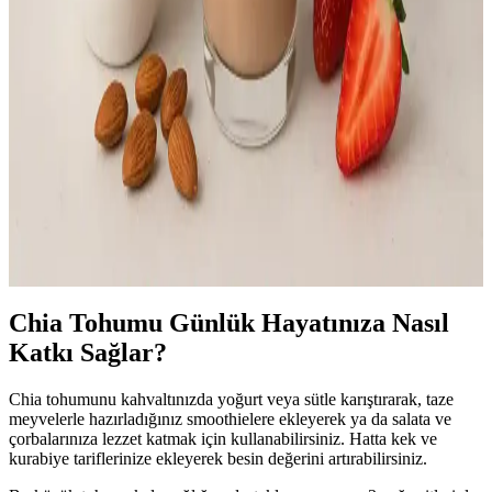
Yulaf Kepeği Karışımı ile Sağlıklı Yaşam ve Sindirim
Desteği Nasıl Sağlanır
Yulaf kepeği karışımı yüksek lif içeriğiyle sindirimi destekler,
kolesterolü dengeler ve kilo kontrolüne yardımcı olur. Günlük
kullanımla sağlıklı yaşam hedeflerine ulaşmak mümkün.
Herbalife Shake ile Sağlıklı Yaşam ve Kilo Kontrolü
Rehberi
Herbalife Shake, yüksek protein ve vitamin içeriğiyle sağlıklı yaşam
ve kilo kontrolüne destek sağlar. Dengeli kullanım ile enerji
seviyelerini artırır ve genel sağlığı iyileştirir.
Chia Tohumu Günlük Hayatınıza Nasıl
Katkı Sağlar?
Chia tohumunu kahvaltınızda yoğurt veya sütle karıştırarak, taze
meyvelerle hazırladığınız smoothielere ekleyerek ya da salata ve
çorbalarınıza lezzet katmak için kullanabilirsiniz. Hatta kek ve
kurabiye tariflerinize ekleyerek besin değerini artırabilirsiniz.