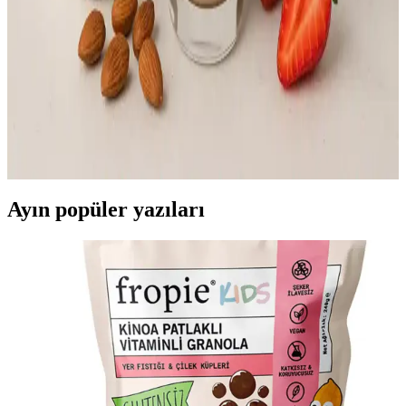
Yulaf kepeği karışımı yüksek lif içeriğiyle sindirimi destekler,
kolesterolü dengeler ve kilo kontrolüne yardımcı olur. Günlük
kullanımla sağlıklı yaşam hedeflerine ulaşmak mümkün.
Herbalife Shake ile Sağlıklı Yaşam ve Kilo Kontrolü
Rehberi
Herbalife Shake, yüksek protein ve vitamin içeriğiyle sağlıklı yaşam
ve kilo kontrolüne destek sağlar. Dengeli kullanım ile enerji
seviyelerini artırır ve genel sağlığı iyileştirir.
Ayın popüler yazıları