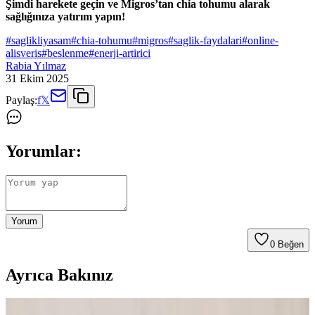
Şimdi harekete geçin ve Migros’tan chia tohumu alarak
sağlığınıza yatırım yapın!
#
saglikliyasam
#
chia-tohumu
#
migros
#
saglik-faydalari
#
online-
alisveris
#
beslenme
#
enerji-artirici
Rabia Yılmaz
31 Ekim 2025
Paylaş:
f
𝕏
Yorumlar:
Yorum
0
Beğen
Ayrıca Bakınız