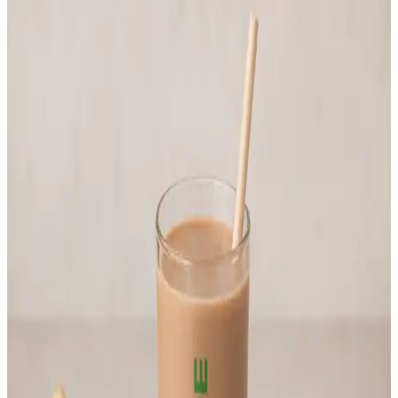
Melamoon Melatonin ile Uyku Düzeninizi
Destekleyin Güvenilir Doğal Takviye
Melamoon melatonin, uyku kalitesini artıran ve uykuya dalmayı
kolaylaştıran doğal bir takviyedir. Çeşitli doz ve formda sunulan
ürün, uyku sorunlarıyla mücadelede güvenilir bir destek sağlar.
Şekersiz Kakao Tozu: Sağlıklı Yaşam İçin Lezzetli ve
Besleyici Alternatif
Sağlıklı yaşam trendlerine uygun, şeker içermeyen kakao tozu,
doğal aroması ve düşük kalorisiyle diyetlere ve sağlıklı beslenmeye
ideal bir seçenektir.
Stanley Quencher 64oz Su Şişesi: Dayanıklı ve Çok
Yönlü Tasarım ile Sağlıklı Yaşam Desteği
Stanley Quencher 64oz, paslanmaz çelik yapısı, şık tasarımı ve geniş
hacmiyle günlük su ihtiyacını karşılayan dayanıklı ve kullanışlı bir
su şişesidir.
Primroz Yağı ve Sağlık Güzellikteki Faydaları Doğal
İçeriklerle Destekleniyor